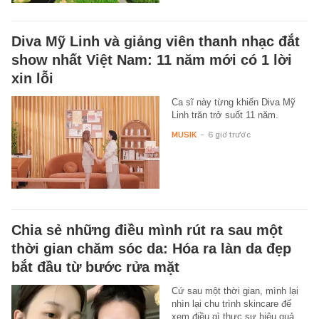
Diva Mỹ Linh và giảng viên thanh nhạc đắt
show nhất Việt Nam: 11 năm mới có 1 lời
xin lỗi
Ca sĩ này từng khiến Diva Mỹ
Linh trăn trở suốt 11 năm.
MUSIK
-
6 giờ trước
Chia sẻ những điều mình rút ra sau một
thời gian chăm sóc da: Hóa ra làn da đẹp
bắt đầu từ bước rửa mặt
Cứ sau một thời gian, mình lại
nhìn lại chu trình skincare để
xem điều gì thực sự hiệu quả.