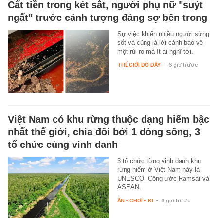
Cất tiền trong két sắt, người phụ nữ "suýt
ngất" trước cảnh tượng đáng sợ bên trong
Sự việc khiến nhiều người sửng
sốt và cũng là lời cảnh báo về
một rủi ro mà ít ai nghĩ tới.
THẾ GIỚI ĐÓ ĐÂY
-
6 giờ trước
Việt Nam có khu rừng thuộc dạng hiếm bậc
nhất thế giới, chia đôi bởi 1 dòng sông, 3
tổ chức cùng vinh danh
3 tổ chức từng vinh danh khu
rừng hiếm ở Việt Nam này là
UNESCO, Công ước Ramsar và
ASEAN.
ĂN - CHƠI - ĐI
-
6 giờ trước