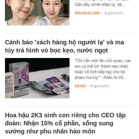
Gần đây mình nhận ra, rất…
XEM MUA LUÔN
-
6 giờ trước
Cảnh báo 'xách hàng hộ người lạ' và ma
túy trá hình vỏ bọc kẹo, nước ngọt
"Chỉ cần một lần chủ quan, các
em có thể trở thành nạn nhân
hoặc vô tình tiếp tay cho tội
phạm ma túy" - thiếu tá Vũ…
XÃ HỘI
-
6 giờ trước
Hoa hậu 2K3 sinh con riêng cho CEO tập
đoàn: Nhận 15% cổ phần, sống sung
sướng như phu nhân hào môn