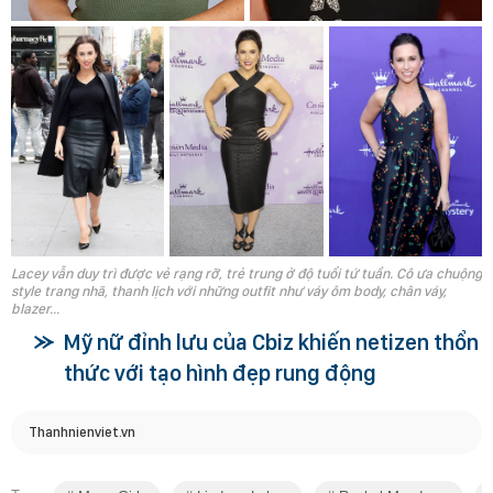
Lacey vẫn duy trì được vẻ rạng rỡ, trẻ trung ở độ tuổi tứ tuần. Cô ưa chuộng
style trang nhã, thanh lịch với những outfit như váy ôm body, chân váy,
blazer...
Mỹ nữ đỉnh lưu của Cbiz khiến netizen thổn
thức với tạo hình đẹp rung động
Thanhnienviet.vn