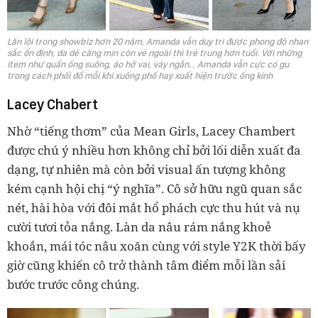
Lăn lội trong showbiz hơn 20 năm, Amanda vẫn duy trì được phong độ nhan
sắc ổn định, da dẻ căng mịn còn vẻ ngoài thì trẻ trung hơn tuổi. Với những
item như quần ống suông, áo hở vai, váy ngắn... Amanda vẫn cực có gu
trong cách phối đồ mỗi khi xuống phố hay xuất hiện trước ống kính
Lacey Chabert
Nhờ “tiếng thơm” của Mean Girls, Lacey Chambert
được chú ý nhiều hơn không chỉ bởi lối diễn xuất đa
dạng, tự nhiên mà còn bởi visual ấn tượng không
kém cạnh hội chị “ý nghĩa”. Cô sở hữu ngũ quan sắc
nét, hài hòa với đôi mắt hổ phách cực thu hút và nụ
cười tươi tỏa nắng. Làn da nâu rám nắng khoẻ
khoắn, mái tóc nâu xoăn cùng với style Y2K thời bấy
giờ cũng khiến cô trở thành tâm điểm mỗi lần sải
bước trước công chúng.