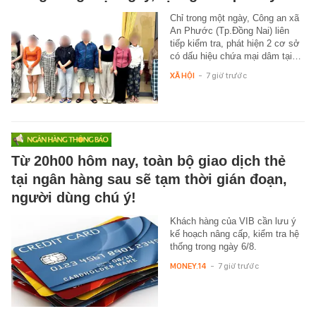
Chỉ trong một ngày, Công an xã
An Phước (Tp.Đồng Nai) liên
tiếp kiểm tra, phát hiện 2 cơ sở
có dấu hiệu chứa mại dâm tại…
XÃ HỘI
-
7 giờ trước
Từ 20h00 hôm nay, toàn bộ giao dịch thẻ
tại ngân hàng sau sẽ tạm thời gián đoạn,
người dùng chú ý!
Khách hàng của VIB cần lưu ý
kế hoạch nâng cấp, kiểm tra hệ
thống trong ngày 6/8.
MONEY.14
-
7 giờ trước