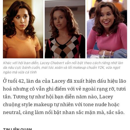
Khác với hội bạn diễn, Lacey Chabert vẫn nổi bật theo cách riêng nhờ làn
da nâu cực bánh cuốn, mái tóc xoăn và lối makeup chuẩn Y2K, vừa ngọt
ngào mà vừa cá tính
Ở tuổi 42, làn da của Lacey đã xuất hiện dấu hiệu lão
hoá nhưng cô vẫn ghi điểm với vẻ ngoài rạng rỡ, tươi
tắn. Tương tự như hội bạn diễn năm nào, Lacey
chuộng style makeup tự nhiên với tone nude hoặc
neutral, càng làm nổi bật nhan sắc mặn mà, sắc sảo.
TIN LIÊN QUAN