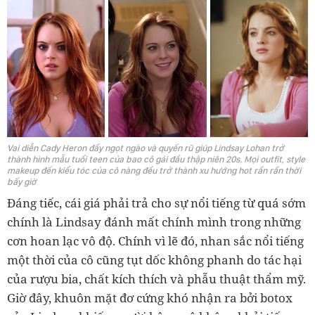
Vai diễn Cady Heron đầy ngọt ngào và quyến rũ giúp Lindsay Lohan trở
thành hình mẫu tuổi teen của bao cô gái đầu thập niên 20s. Mọi outfit, style
makeup đến kiểu tóc của cô nàng đều trở thành xu hướng hot rần rần thời
bấy giờ
Đáng tiếc, cái giá phải trả cho sự nổi tiếng từ quá sớm
chính là Lindsay đánh mất chính mình trong những
cơn hoan lạc vô độ. Chính vì lẽ đó, nhan sắc nổi tiếng
một thời của cô cũng tụt dốc không phanh do tác hại
của rượu bia, chất kích thích và phẫu thuật thẩm mỹ.
Giờ đây, khuôn mặt đơ cứng khó nhận ra bởi botox