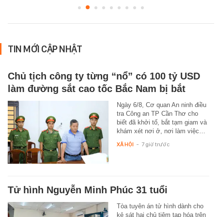
TIN MỚI CẬP NHẬT
Chủ tịch công ty từng “nổ” có 100 tỷ USD
làm đường sắt cao tốc Bắc Nam bị bắt
Ngày 6/8, Cơ quan An ninh điều
tra Công an TP Cần Thơ cho
biết đã khởi tố, bắt tạm giam và
khám xét nơi ở, nơi làm việc…
XÃ HỘI
-
7 giờ trước
Tử hình Nguyễn Minh Phúc 31 tuổi
Tòa tuyên án tử hình dành cho
kẻ sát hại chủ tiệm tạp hóa trên