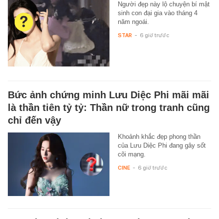
Người đẹp này lộ chuyện bí mật
sinh con đại gia vào tháng 4
năm ngoái.
STAR
-
6 giờ trước
Bức ảnh chứng minh Lưu Diệc Phi mãi mãi
là thần tiên tỷ tỷ: Thần nữ trong tranh cũng
chỉ đến vậy
Khoảnh khắc đẹp phong thần
của Lưu Diệc Phi đang gây sốt
cõi mạng.
CINE
-
6 giờ trước