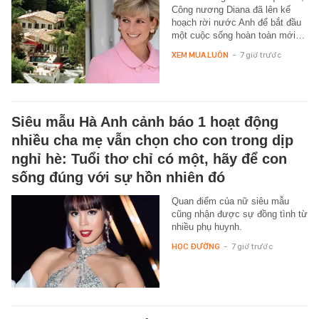
Công nương Diana đã lên kế
hoạch rời nước Anh để bắt đầu
một cuộc sống hoàn toàn mới…
XEM MUA LUÔN
-
7 giờ trước
Siêu mẫu Hà Anh cảnh báo 1 hoạt động
nhiều cha mẹ vẫn chọn cho con trong dịp
nghỉ hè: Tuổi thơ chỉ có một, hãy để con
sống đúng với sự hồn nhiên đó
Quan điểm của nữ siêu mẫu
cũng nhận được sự đồng tình từ
nhiều phụ huynh.
HỌC ĐƯỜNG
-
7 giờ trước