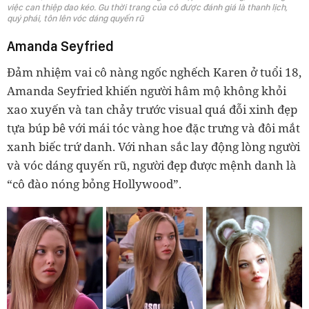
việc can thiệp dao kéo. Gu thời trang của cô được đánh giá là thanh lịch,
quý phái, tôn lên vóc dáng quyến rũ
Amanda Seyfried
Đảm nhiệm vai cô nàng ngốc nghếch Karen ở tuổi 18,
Amanda Seyfried khiến người hâm mộ không khỏi
xao xuyến và tan chảy trước visual quá đỗi xinh đẹp
tựa búp bê với mái tóc vàng hoe đặc trưng và đôi mắt
xanh biếc trứ danh. Với nhan sắc lay động lòng người
và vóc dáng quyến rũ, người đẹp được mệnh danh là
“cô đào nóng bỏng Hollywood”.