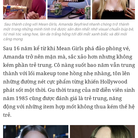
Sau thành công với Mean Girls, Amanda Seyfried nhanh chóng trở thành
một trong những minh tinh trẻ được săn đón nhất nhờ visual chuẩn búp bê,
từ mái tóc vàng hoe, làn da trắng hồng tới đôi mắt xanh biếc và đôi môi
căng mọng
Sau 16 năm kể từ khi Mean Girls phá đảo phòng vé,
Amanda trở nên mặn mà, sắc xảo hơn nhưng không
kém phần trẻ trung. Cô nàng suốt bao năm vẫn trung
thành với lối makeup tone hồng nhẹ nhàng, tôn lên
những đường nét cực phẩm từng khiến Hollywood
phát sốt một thời. Gu thời trang của nữ diễn viên sinh
năm 1985 cũng được đánh giá là trẻ trung, năng
động với những item hợp mốt không thua kém thế hệ
trẻ.