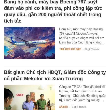
Đang hạ cánh, máy bay Boeing 767 suýt
đâm vào phi cơ kiểm tra, phi công lập tức
quay đầu, gần 200 người thoát chết trong
tích tắc
Hôm 4/8, một máy bay Boeing
767 của All Nippon Airways
(ANA) suýt va chạm với phi cơ
kiểm tra của Cục Hàng không…
THẾ GIỚI ĐÓ ĐÂY
-
6 giờ trước
Bắt giam Chủ tịch HĐQT, Giám đốc Công ty
cổ phần Mekolor Võ Xuân Trường
Công an TP.Cần Thơ đã khởi tố
bị can, bắt tạm giam Võ Xuân
Trường - Chủ tịch Hội đồng quản
trị, Giám đốc kiêm người đại…
XÃ HỘI
-
6 giờ trước