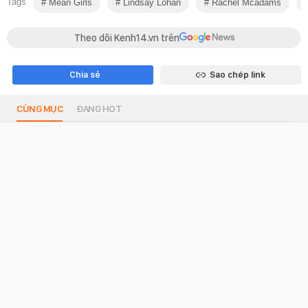
Tags
Mean Girls
Lindsay Lohan
Rachel Mcadams
Theo dõi Kenh14.vn trên
Chia sẻ
Sao chép link
CÙNG MỤC
ĐANG HOT