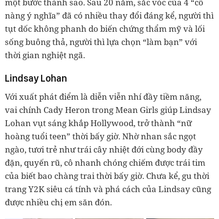
một bước thành sao. Sau 20 năm, sắc vóc của 4 “cô
nàng ý nghĩa” đã có nhiều thay đổi đáng kể, người thì
tụt dốc không phanh do biến chứng thẩm mỹ và lối
sống buông thả, người thì lựa chọn “làm bạn” với
thời gian nghiệt ngã.
Lindsay Lohan
Với xuất phát điểm là diễn viễn nhí đầy tiềm năng,
vai chính Cady Heron trong Mean Girls giúp Lindsay
Lohan vụt sáng khắp Hollywood, trở thành “nữ
hoàng tuổi teen” thời bấy giờ. Nhờ nhan sắc ngọt
ngào, tươi trẻ như trái cây nhiệt đới cùng body đầy
đặn, quyến rũ, cô nhanh chóng chiếm được trái tim
của biết bao chàng trai thời bấy giờ. Chưa kể, gu thời
trang Y2K siêu cá tính và phá cách của Lindsay cũng
được nhiều chị em săn đón.