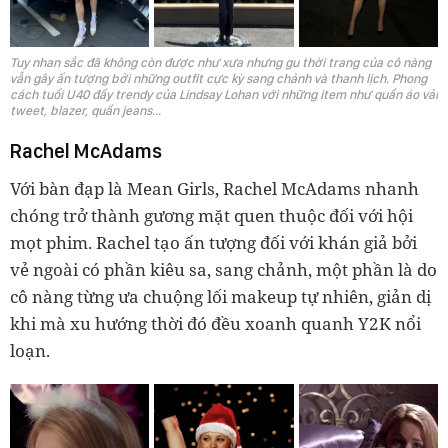
Tuy nhan sắc đã không còn được như xưa nhưng gu thời trang của cô nàng
vẫn gây ấn tượng bởi những outfit cực kỳ sang chảnh và thanh lịch. Phong
cách tuổi U40 đầy trendy của
Lindsay Lohan với những item
như quần áo vải
tweet, blazer, quần jeans...
Rachel McAdams
Với bàn đạp là Mean Girls, Rachel McAdams nhanh
chóng trở thành gương mặt quen thuộc đối với hội
mọt phim. Rachel tạo ấn tượng đối với khán giả bởi
vẻ ngoài có phần kiêu sa, sang chảnh, một phần là do
cô nàng từng ưa chuộng lối makeup tự nhiên, giản dị
khi mà xu hướng thời đó đều xoanh quanh Y2K nổi
loạn.