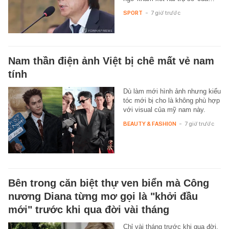
SPORT
-
7 giờ trước
Nam thần điện ảnh Việt bị chê mất vẻ nam
tính
Dù làm mới hình ảnh nhưng kiểu
tóc mới bị cho là không phù hợp
với visual của mỹ nam này.
BEAUTY & FASHION
-
7 giờ trước
Bên trong căn biệt thự ven biển mà Công
nương Diana từng mơ gọi là "khởi đầu
mới" trước khi qua đời vài tháng
Chỉ vài tháng trước khi qua đời,