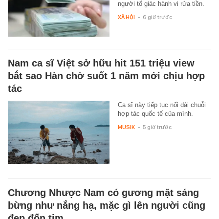
người tố giác hành vi rửa tiền.
XÃ HỘI
-
6 giờ trước
Nam ca sĩ Việt sở hữu hit 151 triệu view
bắt sao Hàn chờ suốt 1 năm mới chịu hợp
tác
Ca sĩ này tiếp tục nối dài chuỗi
hợp tác quốc tế của mình.
MUSIK
-
5 giờ trước
Chương Nhược Nam có gương mặt sáng
bừng như nắng hạ, mặc gì lên người cũng
đẹp đốn tim