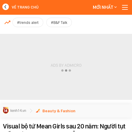
MỚI NHẤT
VỀ TRANG CHỦ
MỚI NHẤT
#trends alert
#B&F Talk
Xem thêm
Beauty & Fashion
Visual bộ tứ Mean Girls sau 20 năm: Người tụt