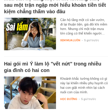
sau một trận ngập mới hiểu khoản tiền tiết
kiệm chẳng thấm vào đâu
Căn hộ tầng một có sân vườn,
đi lại thuận tiện, giá đôi khi mềm
hơn. Nhưng chỉ một trận mưa
lớn cũng có thể khiến người…
XEM MUA LUÔN
-
5 giờ trước
Hai gói mì Ý làm lộ "vết nứt" trong nhiều
gia đình có hai con
Khoảnh khắc tưởng không có gì
này lại khiến nhiều phụ huynh có
hai con giật mình nhìn lại cách
nuôi con của mình.
HỌC ĐƯỜNG
-
5 giờ trước