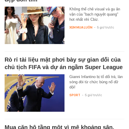
Không thể chê visual và gu ăn
vận của "bạch nguyệt quang"
hot nhất nhì Cbiz.
XEM MUA LUÔN
-
5 giờ trước
Rò rỉ tài liệu mật phơi bày sự gian dối của
chủ tịch FIFA và dự án ngầm Super League
Gianni Infantino bị tố dối trá, làn
sóng đòi từ chức bùng nổ dữ
dội!
SPORT
-
5 giờ trước
Mua căn hộ tầng một vì mê khoảng sân,