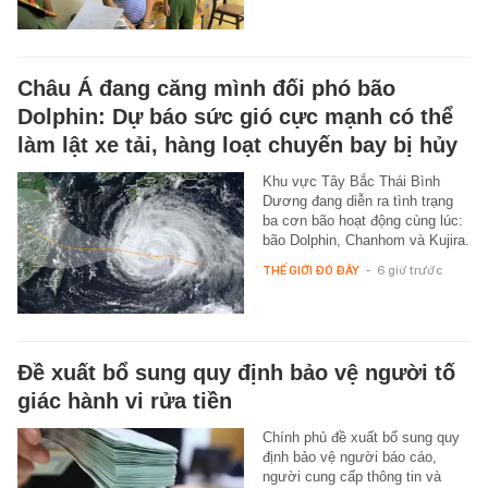
Châu Á đang căng mình đối phó bão
Dolphin: Dự báo sức gió cực mạnh có thể
làm lật xe tải, hàng loạt chuyến bay bị hủy
Khu vực Tây Bắc Thái Bình
Dương đang diễn ra tình trạng
ba cơn bão hoạt động cùng lúc:
bão Dolphin, Chanhom và Kujira.
THẾ GIỚI ĐÓ ĐÂY
-
6 giờ trước
Đề xuất bổ sung quy định bảo vệ người tố
giác hành vi rửa tiền
Chính phủ đề xuất bổ sung quy
định bảo vệ người báo cáo,
người cung cấp thông tin và