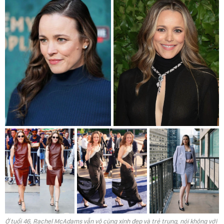
Ở tuổi 46, Rachel McAdams vẫn vô cùng xinh đẹp và trẻ trung, nói không với