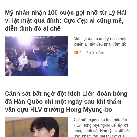
Mỹ nhân nhận 100 cuộc gọi nhỡ từ Lý Hải
vì lật mặt quá đỉnh: Cực đẹp ai cũng mê,
diễn đỉnh đố ai chê
Màn lột xác của mỹ nhân này
khiến ai nấy đều phải trầm trồ.
CINE
-
7 giờ trước
Cảnh sát bất ngờ đột kích Liên đoàn bóng
đá Hàn Quốc chỉ một ngày sau khi thẩm
vấn cựu HLV trưởng Hong Myung-bo
Chỉ một ngày sau khi triệu tập
HLV Hong Myung-bo để lấy lời
khai, cảnh sát Hàn Quốc đã bất
ngờ khám xét hai trụ sở của…