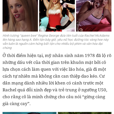
Hình tượng "queen bee" Regina George đưa tên tuổi của Rachel McAdams
lên hàng sao hạng A. Đến tận bây giờ, yêu nữ học đường tóc vàng hoe này
vẫn luôn là nguồn cảm hứng bất tận cho nhiều bộ phim và văn hóa đại
chúng
Ở thời điểm hiện tại, mỹ nhân sinh năm 1978 đã lộ rõ
những dấu vết của thời gian trên khuôn mặt bởi cô
lựa chọn cách làm quen với việc lão hóa, già đi một
cách tự nhiên mà không cần can thiệp dao kéo. Cư
dân mạng dành nhiều lời khen có cánh trước một
Rachel quá đỗi xinh đẹp và trẻ trung ở ngưỡng U50,
cho rằng cô là minh chứng cho câu nói “gừng càng
già càng cay”.