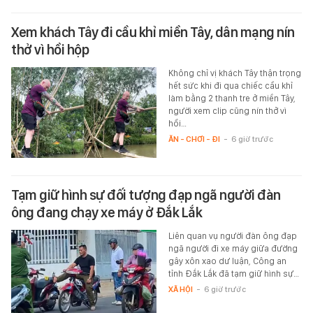
Xem khách Tây đi cầu khỉ miền Tây, dân mạng nín
thở vì hồi hộp
Không chỉ vị khách Tây thận trọng
hết sức khi đi qua chiếc cầu khỉ
làm bằng 2 thanh tre ở miền Tây,
người xem clip cũng nín thở vì
hồi…
ĂN - CHƠI - ĐI
-
6 giờ trước
Tạm giữ hình sự đối tượng đạp ngã người đàn
ông đang chạy xe máy ở Đắk Lắk
Liên quan vụ người đàn ông đạp
ngã người đi xe máy giữa đường
gây xôn xao dư luận, Công an
tỉnh Đắk Lắk đã tạm giữ hình sự…
XÃ HỘI
-
6 giờ trước