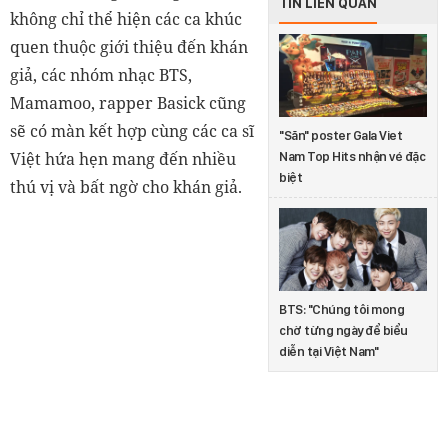
TIN LIÊN QUAN
không chỉ thể hiện các ca khúc
quen thuộc giới thiệu đến khán
giả, các nhóm nhạc
BTS,
Mamamoo
, rapper
Basick
cũng
sẽ có màn kết hợp cùng các ca sĩ
"Săn" poster Gala Viet
Việt hứa hẹn mang đến nhiều
Nam Top Hits nhận vé đặc
biệt
thú vị và bất ngờ cho khán giả.
BTS: "Chúng tôi mong
chờ từng ngày để biểu
diễn tại Việt Nam"