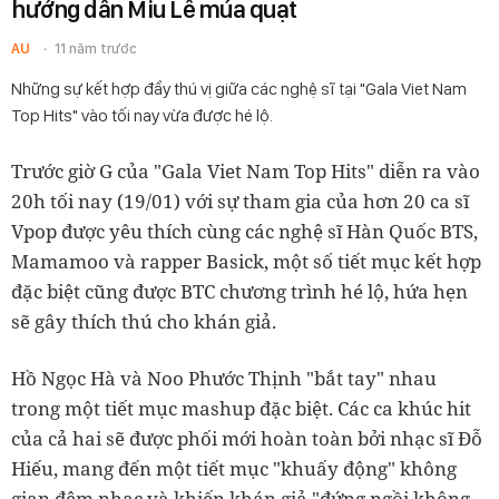
hướng dẫn Miu Lê múa quạt
AU
11 năm trước
Những sự kết hợp đầy thú vị giữa các nghệ sĩ tại "Gala Viet Nam
Top Hits" vào tối nay vừa được hé lộ.
Trước giờ G của "Gala Viet Nam Top Hits" diễn ra vào
20h tối nay (19/01) với sự tham gia của hơn 20 ca sĩ
Vpop được yêu thích cùng các nghệ sĩ Hàn Quốc BTS,
Mamamoo và rapper Basick, một số tiết mục kết hợp
đặc biệt cũng được BTC chương trình hé lộ, hứa hẹn
sẽ gây thích thú cho khán giả.
Hồ Ngọc Hà và Noo Phước Thịnh "bắt tay" nhau
trong một tiết mục mashup đặc biệt. Các ca khúc hit
của cả hai sẽ được phối mới hoàn toàn bởi nhạc sĩ Đỗ
Hiếu, mang đến một tiết mục "khuấy động" không
gian đêm nhạc và khiến khán giả "đứng ngồi không