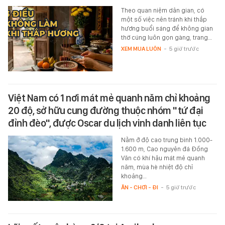
Theo quan niệm dân gian, có
một số việc nên tránh khi thắp
hương buổi sáng để không gian
thờ cúng luôn gọn gàng, trang…
XEM MUA LUÔN
-
5 giờ trước
Việt Nam có 1 nơi mát mẻ quanh năm chỉ khoảng
20 độ, sở hữu cung đường thuộc nhóm "tứ đại
đỉnh đèo", được Oscar du lịch vinh danh liên tục
Nằm ở độ cao trung bình 1.000-
1.600 m, Cao nguyên đá Đồng
Văn có khí hậu mát mẻ quanh
năm, mùa hè nhiệt độ chỉ
khoảng…
ĂN - CHƠI - ĐI
-
5 giờ trước