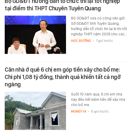
Bộ GD&ĐT hướng dẫn tổ chức thi lại tốt nghiệp
tại điểm thi THPT Chuyên Tuyên Quang
Bộ GD&ĐT vừa có công văn gửi
Sở GD&ĐT tỉnh Tuyên Quang,
hướng dẫn tổ chức thi lại kì thi tốt
nghiệp THPT năm 2026 cho các…
HỌC ĐƯỜNG
-
7 giờ trước
Căn nhà ở quê 6 chị em góp tiền xây cho bố mẹ:
Chi phí 1,08 tỷ đồng, thành quả khiến tất cả ngỡ
ngàng
Suốt 10 năm qua, 6 chị em nhà
này đều tiết kiệm tiền để xây nhà
cho bố mẹ.
MONEY.14
-
6 giờ trước