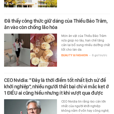
Đã thấy công thức giữ dáng của Thiều Bảo Trâm,
ăn vào còn chống lão hóa
Món ăn vặt của Thiều Bảo Trâm
vừa giúp no lâu, hạn chế tăng
cân lại bổ sung nhiều dưỡng chất
tốt cho làn da.
BEAUTY & FASHION
-
6 giờ trước
CEO Nvidia: "Đây là thời điểm tốt nhất lịch sử để
khởi nghiệp", nhiều người thất bại chỉ vì mắc kẹt ở
1 ĐIỀU ai cũng hiểu nhưng ít khi vượt qua được
CEO Nvidia tin rằng rào cản lớn
nhất của người khởi nghiệp
không nằm ở vốn hay công nghệ,