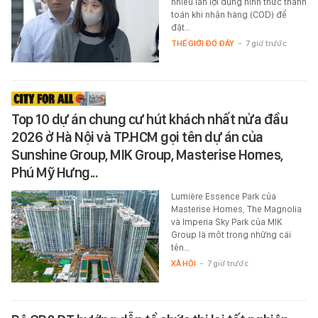
nhiều lần lợi dụng hình thức thanh
toán khi nhận hàng (COD) để
đặt…
THẾ GIỚI ĐÓ ĐÂY
-
7 giờ trước
Top 10 dự án chung cư hút khách nhất nửa đầu
2026 ở Hà Nội và TP.HCM gọi tên dự án của
Sunshine Group, MIK Group, Masterise Homes,
Phú Mỹ Hưng...
Lumière Essence Park của
Masterise Homes, The Magnolia
và Imperia Sky Park của MIK
Group là một trong những cái
tên…
XÃ HỘI
-
7 giờ trước