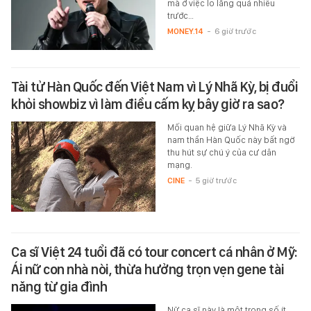
mà ở việc lo lắng quá nhiều
trước…
MONEY.14
-
6 giờ trước
Tài tử Hàn Quốc đến Việt Nam vì Lý Nhã Kỳ, bị đuổi
khỏi showbiz vì làm điều cấm kỵ bây giờ ra sao?
Mối quan hệ giữa Lý Nhã Kỳ và
nam thần Hàn Quốc này bất ngờ
thu hút sự chú ý của cư dân
mạng.
CINE
-
5 giờ trước
Ca sĩ Việt 24 tuổi đã có tour concert cá nhân ở Mỹ:
Ái nữ con nhà nòi, thừa hưởng trọn vẹn gene tài
năng từ gia đình
Nữ ca sĩ này là một trong số ít