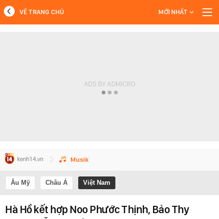
VỀ TRANG CHỦ
MỚI NHẤT
MỚI NHẤT
Xem thêm
Musik
Âu Mỹ
Châu Á
Việt Nam
Hà Hồ kết hợp Noo Phước Thịnh, Bảo Thy