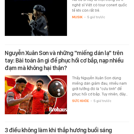
nghệ sĩ Việt có tour conert quốc
tế khi còn rất trẻ.
MUSIK
-
5 giờ trước
Nguyễn Xuân Son và những "miếng dán lạ" trên
tay: Bài toán ăn gì để phục hồi cơ bắp, nạp nhiều
đạm mà không hại thận?
Thấy Nguyễn Xuân Son dùng
miếng dán giảm đau, nhiều nam
giới tưởng đó là "cứu tinh" để
phục hồi cơ bắp. Tuy nhiên, đây…
SỨC KHỎE
-
5 giờ trước
3 điều không làm khi thắp hương buổi sáng