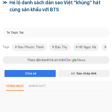
Hé lộ danh sách dàn sao Việt "khủng" hát
cùng sân khấu với BTS
Trí Thức Trẻ
Tags
Noo Phước Thịnh
Bảo Thy
Hồ Ngọc Hà
Gal
Theo dõi Kenh14.vn trên
Chia sẻ
Sao chép link
CÙNG MỤC
ĐANG HOT