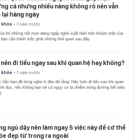
ứng cá nhưng nhiều nàng không rõ nên vẫn
p lại hàng ngày
-
 khỏe
7 năm trước
óa bỏ những nốt mụn đang ngấp nghé xuất hiện trên khuôn mặt của
 bạn cần tránh mắc phải những thói quen sau đây.
 nên đi tiểu ngay sau khi quan hệ hay không?
-
 khỏe
7 năm trước
 hẳn bạn đã từng nghe ở đâu đó rằng: Hãy luôn đi tiểu sau khi quan
ình dục, nếu không bạn sẽ có nguy cơ bị nhiễm trùng đường tiết niệu
).
ng ngủ dậy nên làm ngay 5 việc này để cơ thể
ỏe đẹp từ trong ra ngoài