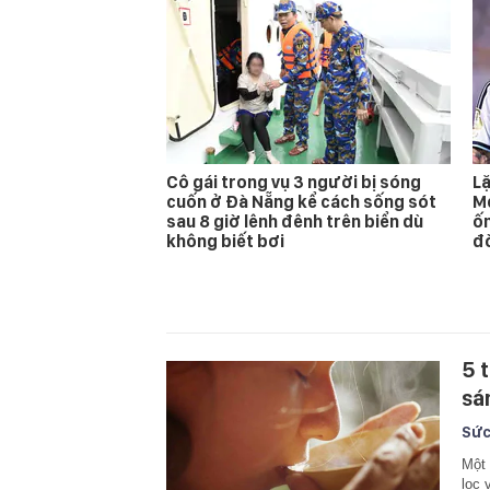
Cô gái trong vụ 3 người bị sóng
Lặ
cuốn ở Đà Nẵng kể cách sống sót
Me
sau 8 giờ lênh đênh trên biển dù
ốm
không biết bơi
đ
5 
sá
Sức
Một 
lọc 