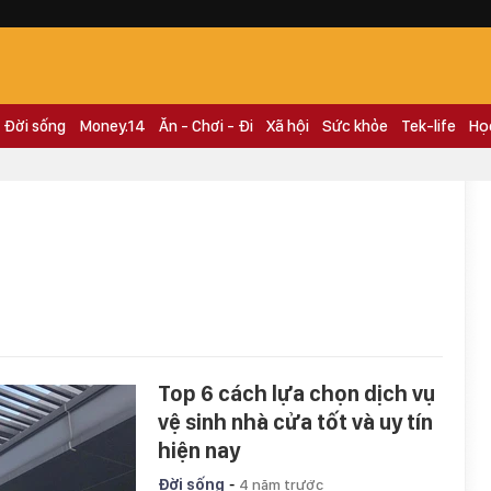
Đời sống
Money.14
Ăn - Chơi - Đi
Xã hội
Sức khỏe
Tek-life
Họ
Top 6 cách lựa chọn dịch vụ
vệ sinh nhà cửa tốt và uy tín
hiện nay
-
Đời sống
4 năm trước