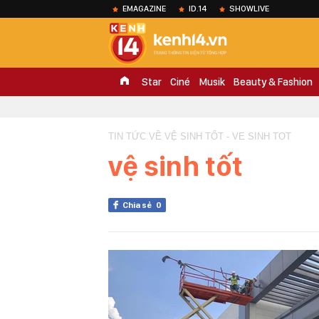
EMAGAZINE
ID.14
SHOWLIVE
Star
Ciné
Musik
Beauty & Fashion
TIN TỨC VỀ VỆ SINH TỐT - VE SINH TOT
vệ sinh tốt
Chia sẻ
0