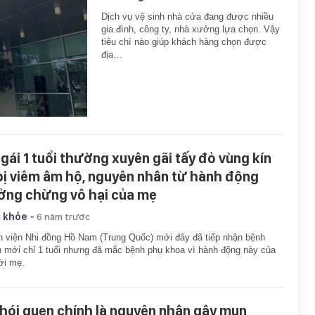
Dịch vụ vệ sinh nhà cửa đang được nhiều
gia đình, công ty, nhà xưởng lựa chọn. Vậy
tiêu chí nào giúp khách hàng chọn được
địa…
 gái 1 tuổi thường xuyên gãi tấy đỏ vùng kín
 bị viêm âm hộ, nguyên nhân từ hành động
ởng chừng vô hại của mẹ
-
 khỏe
6 năm trước
 viện Nhi đồng Hồ Nam (Trung Quốc) mới đây đã tiếp nhận bệnh
 mới chỉ 1 tuổi nhưng đã mắc bệnh phụ khoa vì hành động này của
ời mẹ.
thói quen chính là nguyên nhân gây mụn