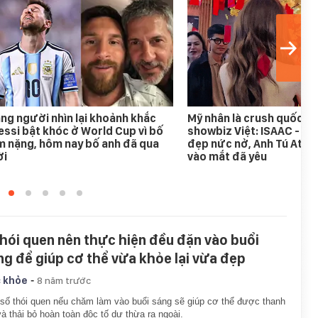
ng người nhìn lại khoảnh khắc
Mỹ nhân là crush quốc d
ssi bật khóc ở World Cup vì bố
showbiz Việt: ISAAC - Bi
 nặng, hôm nay bố anh đã qua
đẹp nức nở, Anh Tú Atus
ời
vào mắt đã yêu
thói quen nên thực hiện đều đặn vào buổi
ng để giúp cơ thể vừa khỏe lại vừa đẹp
-
 khỏe
8 năm trước
số thói quen nếu chăm làm vào buổi sáng sẽ giúp cơ thể được thanh
và thải bỏ hoàn toàn độc tố dư thừa ra ngoài.