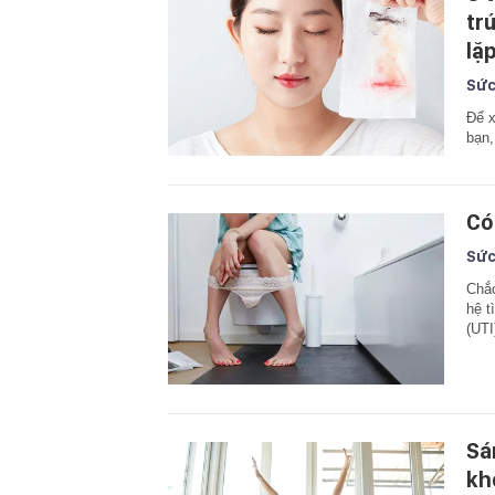
tr
lặ
Sức
Để x
bạn,
Có
Sức
Chắc
hệ t
(UTI
Sá
kh