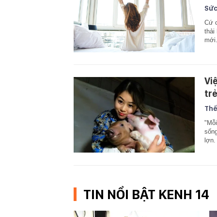
Sức
Cứ c
thải
mới
Vi
tr
Thế
"Mỗi
sống
lợn.
TIN NỔI BẬT KENH 14