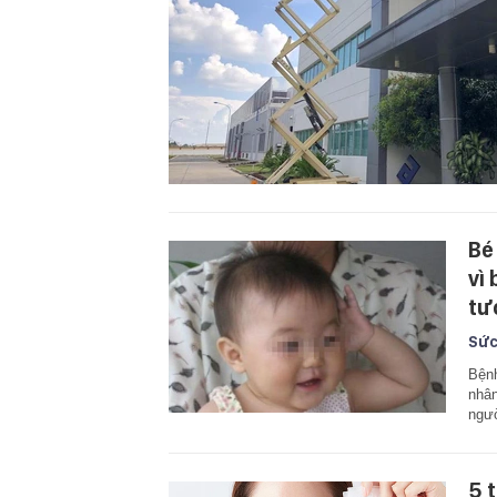
Bé
vì
tư
Sức
Bệnh
nhân
ngư
5 