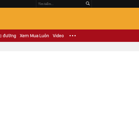
c đường
Xem Mua Luôn
Video