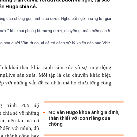
ân Hugo chia sẻ.
iêng của chồng gọi mình sau cưới: Nghe bất ngờ nhưng lời giải
ười" khi khui phong bì mừng cưới, chuyện gì mà khiến gần 5
g hoa cưới Vân Hugo, ai dè có cách xử lý khiến dàn sao Vbiz
ình khai thác khía cạnh cảm xúc và sự rung động
ngLive sản xuất. Mỗi tập là câu chuyện khác biệt,
iếp với những vấn đề cá nhân mà họ chưa từng công
ng trình
360 độ
MC Vân Hugo khoe ảnh gia đình,
 chia sẻ về những
thân thiết với con riêng của
n hiện tại mà cô
chồng
ứ đến với mình, dù
 là thành công hay