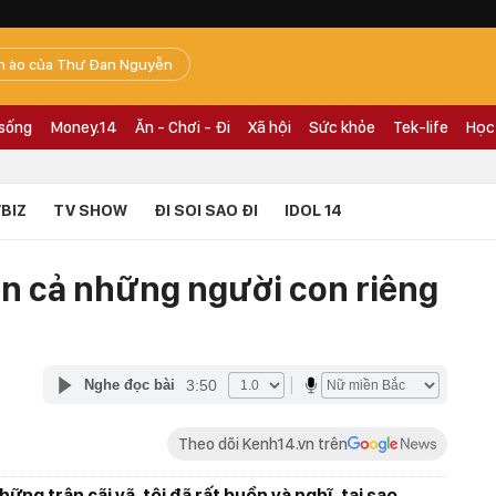
n ào của Thư Đan Nguyễn
 sống
Money.14
Ăn - Chơi - Đi
Xã hội
Sức khỏe
Tek-life
Học
BIZ
TV SHOW
ĐI SOI SAO ĐI
IDOL 14
ơn cả những người con riêng
3:50
Nghe đọc bài
Theo dõi Kenh14.vn trên
hững trận cãi vã, tôi đã rất buồn và nghĩ, tại sao