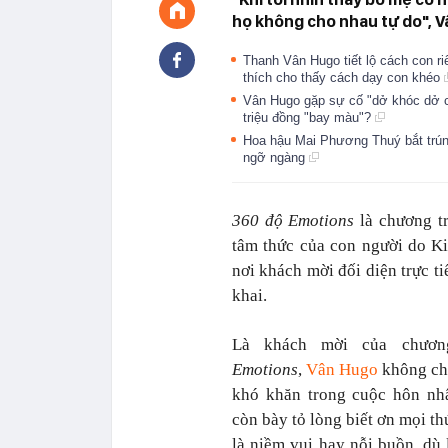
họ không cho nhau tự do", V
Thanh Vân Hugo tiết lộ cách con r
thích cho thấy cách dạy con khéo
Vân Hugo gặp sự cố "dở khóc dở c
triệu đồng "bay màu"?
Hoa hậu Mai Phương Thuý bắt trún
ngỡ ngàng
360 độ Emotions
là chương tr
tâm thức của con người do Ki
nơi khách mời đối diện trực t
khai.
Là khách mời của chươ
Emotions
,
Vân Hugo
không chỉ
khó khăn trong cuộc hôn nhâ
còn bày tỏ lòng biết ơn mọi th
là niềm vui hay nỗi buồn, dù