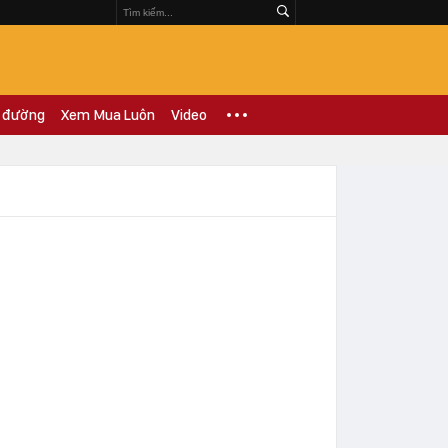
 đường
Xem Mua Luôn
Video