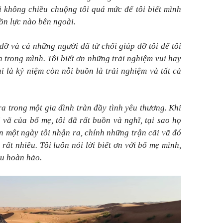
i không chiều chuộng tôi quá mức để tôi biết mình
uồn lực nào bên ngoài.
đỡ và cả những người đã từ chối giúp đỡ tôi để tôi
n trong mình. Tôi biết ơn những trải nghiệm vui hay
ui là kỷ niệm còn nỗi buồn là trải nghiệm và tất cả
ra trong một gia đình tràn đầy tình yêu thương. Khi
 vã của bố mẹ, tôi đã rất buồn và nghĩ, tại sao họ
 một ngày tôi nhận ra, chính những trận cãi vã đó
rất nhiều. Tôi luôn nói lời biết ơn với bố mẹ mình,
êu hoàn hảo.