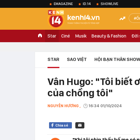
EMAGAZINE
ID.14
SHOWLIVE
Ồ
Star
Ciné
Musik
Beauty & Fashion
Đời
STAR
SAO VIỆT
HỘI BẠN THÂN SHOW
Vân Hugo: "Tôi biết 
của chồng tôi"
NGUYỄN HƯƠNG ,
16:34 01/10/2024
Chia sẻ
"Khi tôi nhìn thấy bố mẹ có n