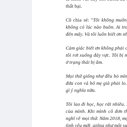
thất bại.
Cô chia sẻ: "
Tôi không muốn 
không có lúc nào buồn. Ai t
đến mấy. Và tôi luôn biết ơn n
Cảm giác biết ơn không phải c
tôi rơi xuống đáy vực. Tôi bị
ở trạng thái bị âm.
Mọi thứ giống như đều bỏ mình
đứa con và bố mẹ già phải lo.
gì ý nghĩa nữa.
Tôi lao đi học, học rất nhiều.
của mình. Khi mình cô đơn t
nghĩ về mọi thứ. Năm 2018, mọi
tình yêu mới, giống như một s