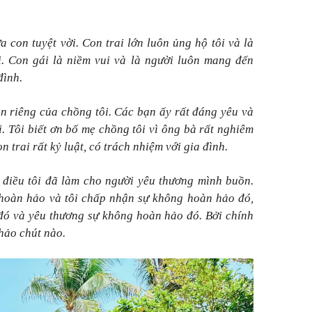
a con tuyệt vời. Con trai lớn luôn ủng hộ tôi và là
i. Con gái là niềm vui và là người luôn mang đến
đình.
n riêng của chồng tôi. Các bạn ấy rất đáng yêu và
i. Tôi biết ơn bố mẹ chồng tôi vì ông bà rất nghiêm
 trai rất kỷ luật, có trách nhiệm với gia đình.
g điều tôi đã làm cho người yêu thương mình buồn.
i hoàn hảo và tôi chấp nhận sự không hoàn hảo đó,
đó và yêu thương sự không hoàn hảo đó. Bởi chính
hảo chút nào.