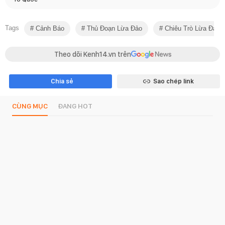
Tags
Cảnh Báo
Thủ Đoạn Lừa Đảo
Chiêu Trò Lừa Đảo
Theo dõi Kenh14.vn trên
Chia sẻ
Sao chép link
CÙNG MỤC
ĐANG HOT