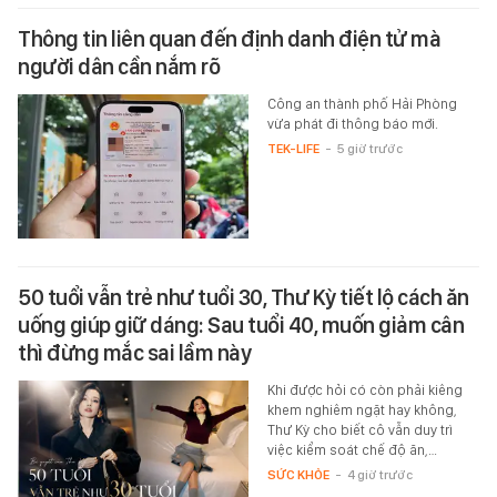
Thông tin liên quan đến định danh điện tử mà
người dân cần nắm rõ
Công an thành phố Hải Phòng
vừa phát đi thông báo mới.
TEK-LIFE
-
5 giờ trước
50 tuổi vẫn trẻ như tuổi 30, Thư Kỳ tiết lộ cách ăn
uống giúp giữ dáng: Sau tuổi 40, muốn giảm cân
thì đừng mắc sai lầm này
Khi được hỏi có còn phải kiêng
khem nghiêm ngặt hay không,
Thư Kỳ cho biết cô vẫn duy trì
việc kiểm soát chế độ ăn,…
SỨC KHỎE
-
4 giờ trước