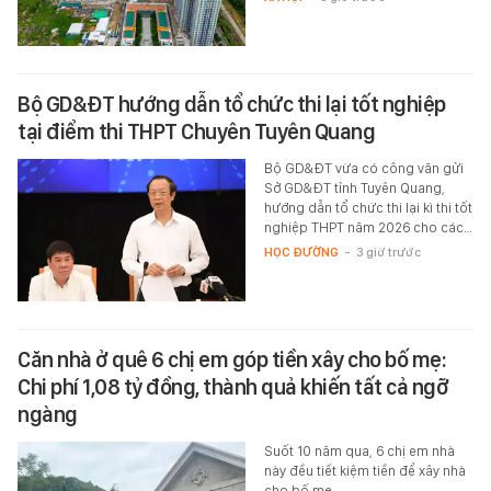
Bộ GD&ĐT hướng dẫn tổ chức thi lại tốt nghiệp
tại điểm thi THPT Chuyên Tuyên Quang
Bộ GD&ĐT vừa có công văn gửi
Sở GD&ĐT tỉnh Tuyên Quang,
hướng dẫn tổ chức thi lại kì thi tốt
nghiệp THPT năm 2026 cho các…
HỌC ĐƯỜNG
-
3 giờ trước
Căn nhà ở quê 6 chị em góp tiền xây cho bố mẹ:
Chi phí 1,08 tỷ đồng, thành quả khiến tất cả ngỡ
ngàng
Suốt 10 năm qua, 6 chị em nhà
này đều tiết kiệm tiền để xây nhà
cho bố mẹ.