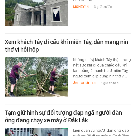
MONEY.14
-
3 giờ trước
Xem khách Tây đi cầu khỉ miền Tây, dân mạng nín
thở vì hồi hộp
Không chỉ vị khách Tây thận trọng
hết sức khi đi qua chiếc cầu khỉ
làm bằng 2 thanh tre ở miền Tây,
người xem clip cũng nín thở vì…
ĂN - CHƠI - ĐI
-
3 giờ trước
Tạm giữ hình sự đối tượng đạp ngã người đàn
ông đang chạy xe máy ở Đắk Lắk
Liên quan vụ người đàn ông đạp
ngã người đi xe máy giữa đường