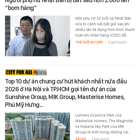
“bom hàng”
Một phụ nữ 32 tuổi tại Nhật Bản
vừa bị cảnh sát bắt giữ sau khi
nhiều lần lợi dụng hình thức thanh
toán khi nhận hàng (COD) để…
THẾ GIỚI ĐÓ ĐÂY
-
3 giờ trước
Top 10 dự án chung cư hút khách nhất nửa đầu
2026 ở Hà Nội và TP.HCM gọi tên dự án của
Sunshine Group, MIK Group, Masterise Homes,
Phú Mỹ Hưng...
Lumière Essence Park của
Masterise Homes, The Magnolia
và Imperia Sky Park của MIK
Group là một trong những cái…
XÃ HỘI
-
3 giờ trước