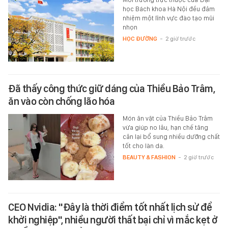
học Bách khoa Hà Nội đều đảm
nhiệm một lĩnh vực đào tạo mũi
nhọn
HỌC ĐƯỜNG
-
2 giờ trước
Đã thấy công thức giữ dáng của Thiều Bảo Trâm,
ăn vào còn chống lão hóa
Món ăn vặt của Thiều Bảo Trâm
vừa giúp no lâu, hạn chế tăng
cân lại bổ sung nhiều dưỡng chất
tốt cho làn da.
BEAUTY & FASHION
-
2 giờ trước
CEO Nvidia: "Đây là thời điểm tốt nhất lịch sử để
khởi nghiệp", nhiều người thất bại chỉ vì mắc kẹt ở