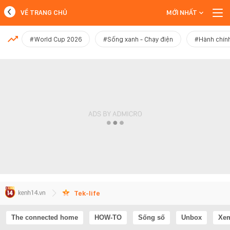
VỀ TRANG CHỦ
MỚI NHẤT
MỚI NHẤT
#World Cup 2026
#Sống xanh - Chạy điện
#Hành chính
Xem thêm
Tek-life
The connected home
HOW-TO
Sống số
Unbox
Xem