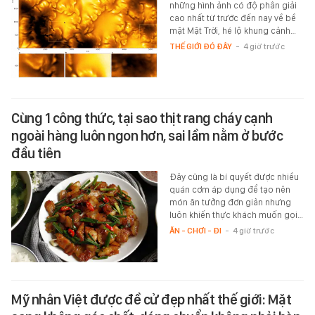
những hình ảnh có độ phân giải
cao nhất từ trước đến nay về bề
mặt Mặt Trời, hé lộ khung cảnh…
THẾ GIỚI ĐÓ ĐÂY
-
4 giờ trước
Cùng 1 công thức, tại sao thịt rang cháy cạnh
ngoài hàng luôn ngon hơn, sai lầm nằm ở bước
đầu tiên
Đây cũng là bí quyết được nhiều
quán cơm áp dụng để tạo nên
món ăn tưởng đơn giản nhưng
luôn khiến thực khách muốn gọi…
ĂN - CHƠI - ĐI
-
4 giờ trước
Mỹ nhân Việt được đề cử đẹp nhất thế giới: Mặt