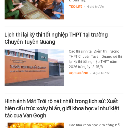
khoản này.
TEK-LIFE
-
4 giờ trước
Lịch thi lại kỳ thi tốt nghiệp THPT tại trường
Chuyên Tuyên Quang
Các thí sinh tại Điểm thi Trường
THPT Chuyên Tuyên Quang sẽ thi
lại Kỳ thi tốt nghiệp THPT năm
2026 từ ngày 13-15/8.
HỌC ĐƯỜNG
-
4 giờ trước
Hình ảnh Mặt Trời rõ nét nhất trong lịch sử: Xuất
hiện cấu trúc xoáy bí ẩn, giới khoa học ví như kiệt
tác của Van Gogh
Các nhà khoa học vừa công bố