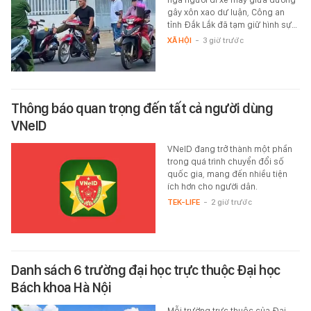
gây xôn xao dư luận, Công an
tỉnh Đắk Lắk đã tạm giữ hình sự…
XÃ HỘI
-
3 giờ trước
Thông báo quan trọng đến tất cả người dùng
VNeID
VNeID đang trở thành một phần
trong quá trình chuyển đổi số
quốc gia, mang đến nhiều tiện
ích hơn cho người dân.
TEK-LIFE
-
2 giờ trước
Danh sách 6 trường đại học trực thuộc Đại học
Bách khoa Hà Nội
Mỗi trường trực thuộc của Đại