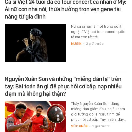
Ca sĩ Việt 24 tuổi đã có tour concert cá nhân ở Mỹ:
Ái nữ con nhà nòi, thừa hưởng trọn vẹn gene tài
năng từ gia đình
Nữ ca sĩ này là một trong số ít
nghệ sĩ Việt có tour conert quốc
tế khi còn rất trẻ.
MUSIK
-
2 giờ trước
Nguyễn Xuân Son và những "miếng dán lạ" trên
tay: Bài toán ăn gì để phục hồi cơ bắp, nạp nhiều
đạm mà không hại thận?
Thấy Nguyễn Xuân Son dùng
miếng dán giảm đau, nhiều nam
giới tưởng đó là "cứu tinh" để
phục hồi cơ bắp. Tuy nhiên, đây…
SỨC KHỎE
-
2 giờ trước