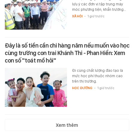
lưu ý các đơn vị tập trung máy
móc phương tiện, khẩn trương…
XÃ HỘI
-
1 giờ trước
Đây là số tiền cần chi hàng năm nếu muốn vào học
cùng trường con trai Khánh Thi - Phan Hiển: Xem
con số "toát mồ hôi"
Đi cùng chất lượng đào tạo là
mức học phí thuộc nhóm cao
trên thị trường.
HỌC ĐƯỜNG
-
1 giờ trước
Xem thêm