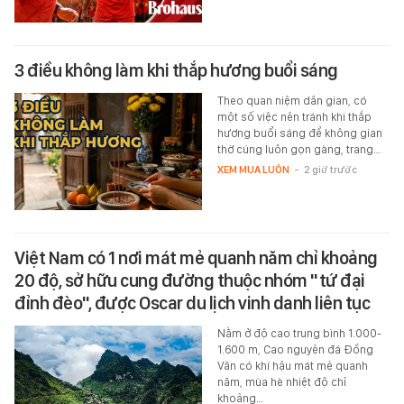
3 điều không làm khi thắp hương buổi sáng
Theo quan niệm dân gian, có
một số việc nên tránh khi thắp
hương buổi sáng để không gian
thờ cúng luôn gọn gàng, trang…
XEM MUA LUÔN
-
2 giờ trước
Việt Nam có 1 nơi mát mẻ quanh năm chỉ khoảng
20 độ, sở hữu cung đường thuộc nhóm "tứ đại
đỉnh đèo", được Oscar du lịch vinh danh liên tục
Nằm ở độ cao trung bình 1.000-
1.600 m, Cao nguyên đá Đồng
Văn có khí hậu mát mẻ quanh
năm, mùa hè nhiệt độ chỉ
khoảng…