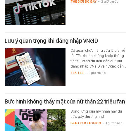
THẾ GIỚI ĐÓ ĐÂY
-
2 giờ trước
Lưu ý quan trọng khi đăng nhập VNeID
Cơ quan chức năng vừa lý giải về
lỗi "Tài khoản không khớp thông
tin tại Cơ sở dữ liệu dân cư" khi
đăng nhập VNeID và hướng dẫn…
TEK-LIFE
-
1 giờ trước
Bức hình không thấy mặt của nữ thần 22 triệu fan
Bóng lưng của mỹ nhân này đủ
sức gây thương nhớ.
BEAUTY & FASHION
-
1 giờ trước