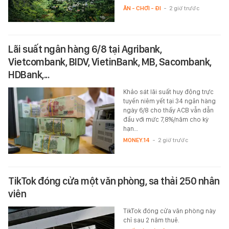
ĂN - CHƠI - ĐI
-
2 giờ trước
Lãi suất ngân hàng 6/8 tại Agribank,
Vietcombank, BIDV, VietinBank, MB, Sacombank,
HDBank,...
Khảo sát lãi suất huy động trực
tuyến niêm yết tại 34 ngân hàng
ngày 6/8 cho thấy ACB vẫn dẫn
đầu với mức 7,8%/năm cho kỳ
hạn…
MONEY.14
-
2 giờ trước
TikTok đóng cửa một văn phòng, sa thải 250 nhân
viên
TikTok đóng cửa văn phòng này
chỉ sau 2 năm thuê.