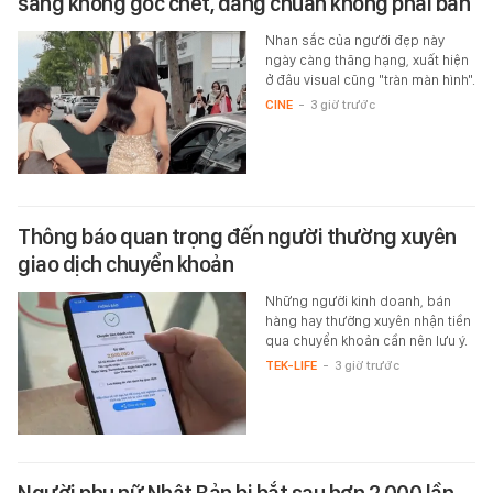
sang không góc chết, dáng chuẩn không phải bàn
Nhan sắc của người đẹp này
ngày càng thăng hạng, xuất hiện
ở đâu visual cũng "tràn màn hình".
CINE
-
3 giờ trước
Thông báo quan trọng đến người thường xuyên
giao dịch chuyển khoản
Những người kinh doanh, bán
hàng hay thường xuyên nhận tiền
qua chuyển khoản cần nên lưu ý.
TEK-LIFE
-
3 giờ trước
Người phụ nữ Nhật Bản bị bắt sau hơn 2.000 lần