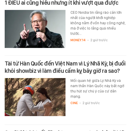
1 ĐIỀU ai cũng hiểu nhưng ít khi vượt qua được
CEO Nvidia tin rằng rào cản lớn
nhất của người khởi nghiệp
không nằm ở vốn hay công nghệ,
mà ở việc lo lắng quá nhiều
trước…
MONEY.14
-
2 giờ trước
Tài tử Hàn Quốc đến Việt Nam vì Lý Nhã Kỳ, bị đuổi
khỏi showbiz vì làm điều cấm kỵ bây giờ ra sao?
Mối quan hệ giữa Lý Nhã Kỳ và
nam thần Hàn Quốc này bất ngờ
thu hút sự chú ý của cư dân
mạng.
CINE
-
2 giờ trước