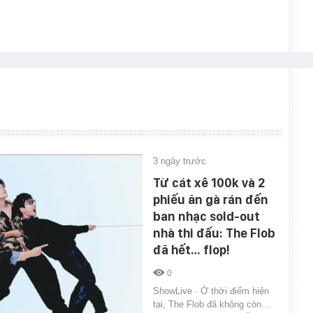
3 ngày trước
Từ cát xê 100k và 2
phiếu ăn gà rán đến
ban nhạc sold-out
nhà thi đấu: The Flob
đã hết… flop!
0
ShowLive · Ở thời điểm hiện
tại, The Flob đã không còn…