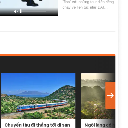
“flop” với những tour diễn riêng
cháy vé liên tục như ĐẠI…
Chuyến tàu đi thẳng tới di sản
Ngôi làng có hơn 4