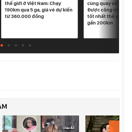
thế giới ở Việt Nam: Chạy
cùng quay về một 
190km qua 5 ga, giá vé dự kiến
Được công nhận "Là
từ 360.000 đồng
tốt nhất thế giới", 
gần 200km
ÂM