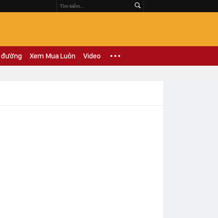
 đường
Xem Mua Luôn
Video