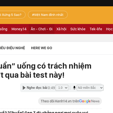
ó Xứng 5 Sao?
Việt Nam đỉnh nhất
 sống
Money.14
Ăn - Chơi - Đi
Xã hội
Sức khỏe
Tek-life
Học
TIÊU ĐIỆU NGHỆ
HERE WE GO
chuẩn” uống có trách nhiệm
 qua bài test này!
0:49
Nghe đọc bài
Theo dõi Kenh14.vn trên
i về? "Chuẩn" Gen Z dù chẳng ngại mọi cuộc vui,