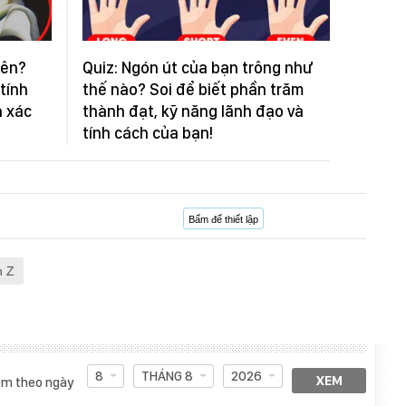
iên?
Quiz: Ngón út của bạn trông như
 tính
thế nào? Soi để biết phần trăm
h xác
thành đạt, kỹ năng lãnh đạo và
tính cách của bạn!
Bấm để thiết lập
 Z
8
THÁNG 8
2026
XEM
m theo ngày