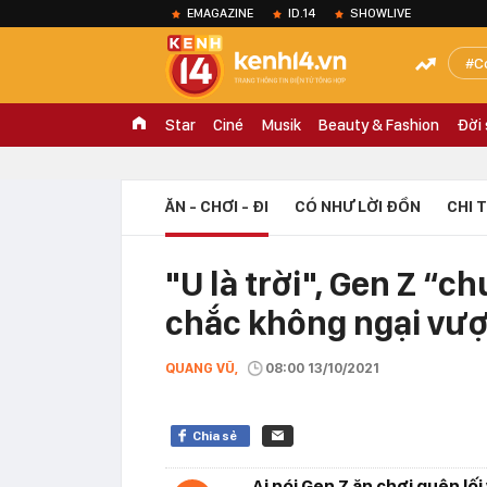
EMAGAZINE
ID.14
SHOWLIVE
C
Star
Ciné
Musik
Beauty & Fashion
Đời
ĂN - CHƠI - ĐI
CÓ NHƯ LỜI ĐỒN
CHI 
"U là trời", Gen Z “
chắc không ngại vượt
QUANG VŨ,
08:00 13/10/2021
Chia sẻ
Ai nói Gen Z ăn chơi quên lố