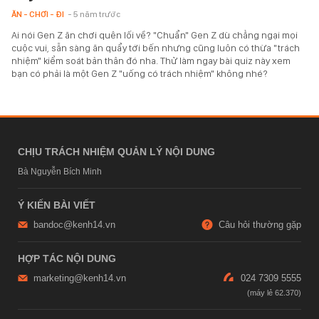
ĂN - CHƠI - ĐI
- 5 năm trước
Ai nói Gen Z ăn chơi quên lối về? "Chuẩn" Gen Z dù chẳng ngại mọi
cuộc vui, sẵn sàng ăn quẩy tới bến nhưng cũng luôn có thừa "trách
nhiệm" kiểm soát bản thân đó nha. Thử làm ngay bài quiz này xem
bạn có phải là một Gen Z "uống có trách nhiệm" không nhé?
CHỊU TRÁCH NHIỆM QUẢN LÝ NỘI DUNG
Bà Nguyễn Bích Minh
Ý KIẾN BÀI VIẾT
bandoc@kenh14.vn
Câu hỏi thường gặp
HỢP TÁC NỘI DUNG
marketing@kenh14.vn
024 7309 5555