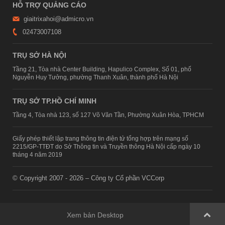
HỖ TRỢ QUẢNG CÁO
giaitrixahoi@admicro.vn
02473007108
TRỤ SỞ HÀ NỘI
Tầng 21, Tòa nhà Center Building, Hapulico Complex, Số 01, phố
Nguyễn Huy Tưởng, phường Thanh Xuân, thành phố Hà Nội
TRỤ SỞ TP.HỒ CHÍ MINH
Tầng 4, Tòa nhà 123, số 127 Võ Văn Tần, Phường Xuân Hòa, TPHCM
Giấy phép thiết lập trang thông tin điện tử tổng hợp trên mạng số
2215/GP-TTĐT do Sở Thông tin và Truyền thông Hà Nội cấp ngày 10
tháng 4 năm 2019
© Copyright 2007 - 2026 – Công ty Cổ phần VCCorp
Xem bản Desktop