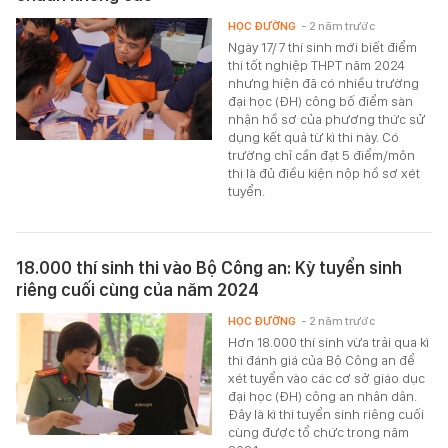
HỌC ĐƯỜNG
- 2 năm trước
Ngày 17/7 thí sinh mới biết điểm
thi tốt nghiệp THPT năm 2024
nhưng hiện đã có nhiều trường
đại học (ĐH) công bố điểm sàn
nhận hồ sơ của phương thức sử
dụng kết quả từ kì thi này. Có
trường chỉ cần đạt 5 điểm/môn
thi là đủ điều kiện nộp hồ sơ xét
tuyển.
18.000 thí sinh thi vào Bộ Công an: Kỳ tuyển sinh
riêng cuối cùng của năm 2024
HỌC ĐƯỜNG
- 2 năm trước
Hơn 18.000 thí sinh vừa trải qua kì
thi đánh giá của Bộ Công an để
xét tuyển vào các cơ sở giáo dục
đại học (ĐH) công an nhân dân.
Đây là kì thi tuyển sinh riêng cuối
cùng được tổ chức trong năm