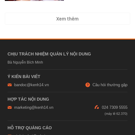
Xem thêm
CHỊU TRÁCH NHIỆM QUẢN LÝ NỘI DUNG
Bà Nguyễn Bích Minh
Ý KIẾN BÀI VIẾT
bandoc@kenh14.vn
Câu hỏi thường gặp
HỢP TÁC NỘI DUNG
marketing@kenh14.vn
024 7309 5555
HỖ TRỢ QUẢNG CÁO