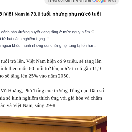
Theo dõi Kenh14.vn trên
i Việt Nam là 73,6 tuổi, nhưng phụ nữ có tuổi
ân cảnh báo đường huyết đang tăng ở mức nguy hiểm
i tử hai nách nghiêm trọng
 ngoài khỏe mạnh nhưng coi chừng nội tạng bị tổn hại
uổi trở lên, Việt Nam hiện có 9 triệu, sẽ tăng lên
ính theo mốc 60 tuổi trở lên, nước ta có gần 11,9
áo sẽ tăng lên 25% vào năm 2050.
 Vũ Hoàng, Phó Tổng cục trưởng Tổng cục Dân số
 chia sẻ kinh nghiệm thích ứng với già hóa và chăm
Bản và Việt Nam, sáng 29-8.