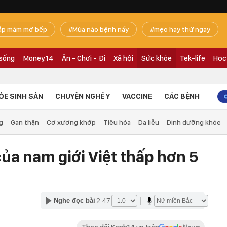
ắp mâm mở bếp
Mùa nào bệnh nấy
mẹo hay thử ngay
 sống
Money.14
Ăn - Chơi - Đi
Xã hội
Sức khỏe
Tek-life
Học
ỎE SINH SẢN
CHUYỆN NGHỀ Y
VACCINE
CÁC BỆNH
g
Gan thận
Cơ xương khớp
Tiêu hóa
Da liễu
Dinh dưỡng khỏe
của nam giới Việt thấp hơn 5
2:47
Nghe đọc bài