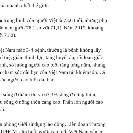
óa nhanh nhất thế giới.
họ
trung bình của người Việt là 73,6 tuổi, nhưng phụ
ơn nam giới (76,1 so với 71,1). Năm 2019, khoảng
ới 71,0).
iệt Nam mắc 3-4 bệnh, thường là bệnh không lây
í tuệ, giảm thính lực, tăng huyết áp, rối loạn giấc
hanh, số lượng người cao tuổi tăng từng năm, nhưng
và chăm sóc dài hạn của Việt Nam rất khiêm tốn. Cả
óc người cao tuổi dài hạn.
i sống ở thành thị và 63,3% sống ở nông thôn,
ầu sống ở nông thôn càng cao. Phần lớn người cao
ái.
n phòng Giới sử dụng lao động, Liên đoàn Thương
TPHCM, cho biết người cao tuổi Việt Nam vẫn có