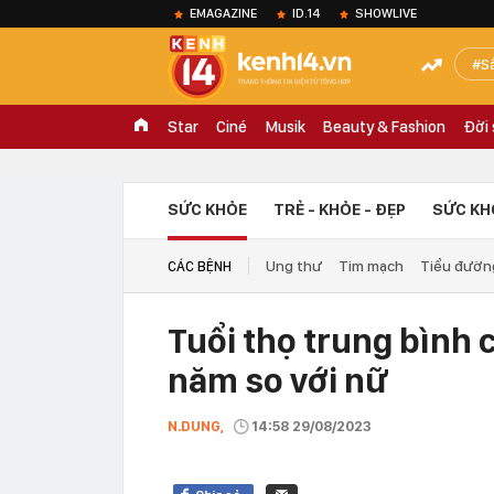
EMAGAZINE
ID.14
SHOWLIVE
S
Star
Ciné
Musik
Beauty & Fashion
Đời
SỨC KHỎE
TRẺ - KHỎE - ĐẸP
SỨC KH
Ung thư
Tim mạch
Tiểu đườn
CÁC BỆNH
Tuổi thọ trung bình 
năm so với nữ
N.DUNG,
14:58 29/08/2023