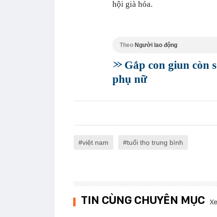
hội già hóa.
Theo
Người lao động
Gắp con giun còn 
phụ nữ
việt nam
tuổi thọ trung bình
TIN CÙNG CHUYÊN MỤC
Xe