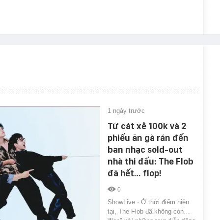
1 ngày trước
Từ cát xê 100k và 2
phiếu ăn gà rán đến
ban nhạc sold-out
nhà thi đấu: The Flob
đã hết… flop!
0
ShowLive · Ở thời điểm hiện
tại, The Flob đã không còn…