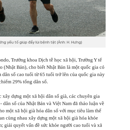
ng yếu tố giúp đẩy lùi bệnh tật (Ảnh: H. Hưng)
ondo, Trưởng khoa Dịch tễ học xã hội, Trường Y tế
 (Nhật Bản), cho biết Nhật Bản là một quốc gia có
 dân số cao tuổi từ 65 tuổi trở lên của quốc gia này
 chiếm 29% tổng dân số.
c xây dựng một xã hội dân số già, các chuyên gia
 - dân số của Nhật Bản và Việt Nam đã thảo luận về
ho một xã hội già hóa dân số với mục tiêu làm thế
uan cùng nhau xây dựng một xã hội già hóa khỏe
 giải quyết vấn đề sức khỏe người cao tuổi và xã