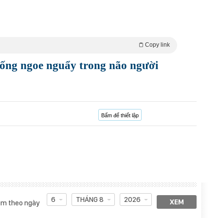
Copy link
sống ngoe nguẩy trong não người
Bấm để thiết lập
6
THÁNG 8
2026
XEM
m theo ngày