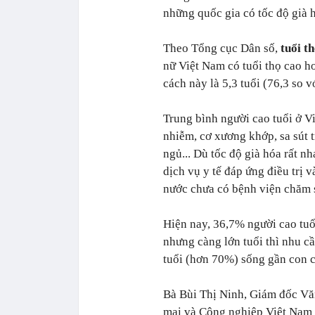
những quốc gia có tốc độ già h
Theo Tổng cục Dân số,
tuổi t
nữ Việt Nam có tuổi thọ cao h
cách này là 5,3 tuổi (76,3 so v
Trung bình người cao tuổi ở V
nhiễm, cơ xương khớp, sa sút tr
ngủ... Dù tốc độ già hóa rất n
dịch vụ y tế đáp ứng điều trị 
nước chưa có bệnh viện chăm s
Hiện nay, 36,7% người cao tuổ
nhưng càng lớn tuổi thì nhu c
tuổi (hơn 70%) sống gần con c
Bà Bùi Thị Ninh, Giám đốc Vă
mại và Công nghiệp Việt Nam 