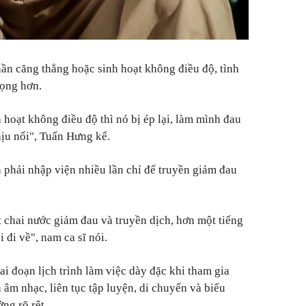
hần căng thẳng hoặc sinh hoạt không điều độ, tình
rọng hơn.
h hoạt không điều độ thì nó bị ép lại, làm mình đau
ịu nổi", Tuấn Hưng kể.
phải nhập viện nhiều lần chỉ để truyền giảm đau
t chai nước giảm đau và truyền dịch, hơn một tiếng
i đi về", nam ca sĩ nói.
ai đoạn lịch trình làm việc dày đặc khi tham gia
 âm nhạc, liên tục tập luyện, di chuyển và biểu
ng rõ rệt.