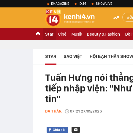
EMAGAZINE
ID.14
SHOWLIVE
Ồ
Star
Ciné
Musik
Beauty & Fashion
Đời
STAR
SAO VIỆT
HỘI BẠN THÂN SHOW
Tuấn Hưng nói thẳng 
tiếp nhập viện: "Như
tin"
DẠ THẦN,
07:21 27/05/2026
Chia sẻ