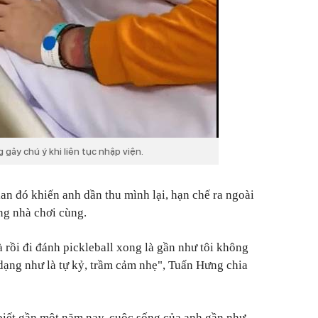
gây chú ý khi liên tục nhập viện.
an đó khiến anh dần thu mình lại, hạn chế ra ngoài
ng nhà chơi cùng.
 rồi đi đánh pickleball xong là gần như tôi không
 dạng như là tự kỷ, trầm cảm nhẹ", Tuấn Hưng chia
 biết gần một năm nay, cuộc sống của anh gần như