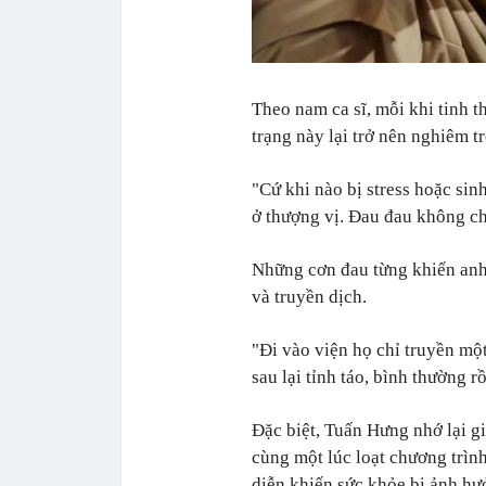
Theo nam ca sĩ, mỗi khi tinh t
trạng này lại trở nên nghiêm t
"Cứ khi nào bị stress hoặc sin
ở thượng vị. Đau đau không ch
Những cơn đau từng khiến anh 
và truyền dịch.
"Đi vào viện họ chỉ truyền mộ
sau lại tỉnh táo, bình thường rồ
Đặc biệt, Tuấn Hưng nhớ lại gi
cùng một lúc loạt chương trình
diễn khiến sức khỏe bị ảnh hưở