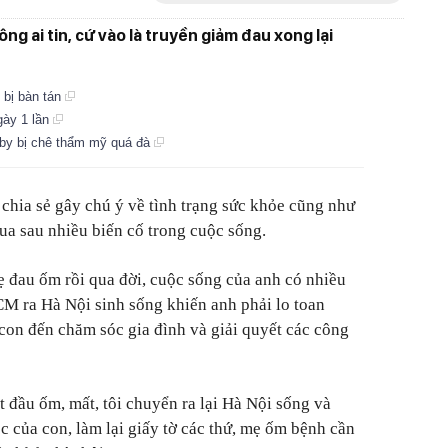
ng ai tin, cứ vào là truyền giảm đau xong lại
 bị bàn tán
gày 1 lần
aby bị chê thẩm mỹ quá đà
chia sẻ gây chú ý về tình trạng sức khỏe cũng như
ua sau nhiều biến cố trong cuộc sống.
mẹ đau ốm rồi qua đời, cuộc sống của anh có nhiều
CM ra Hà Nội sinh sống khiến anh phải lo toan
 con đến chăm sóc gia đình và giải quyết các công
 đầu ốm, mất, tôi chuyển ra lại Hà Nội sống và
ọc của con, làm lại giấy tờ các thứ, mẹ ốm bệnh cần