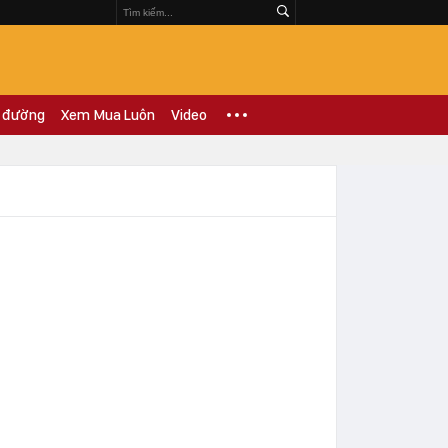
 đường
Xem Mua Luôn
Video