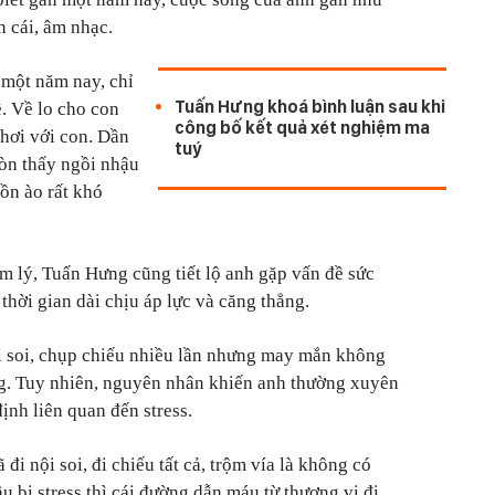
n cái, âm nhạc.
 một năm nay, chỉ
Tuấn Hưng khoá bình luận sau khi
ề. Về lo cho con
công bố kết quả xét nghiệm ma
chơi với con. Dần
tuý
còn thấy ngồi nhậu
 ồn ào rất khó
m lý, Tuấn Hưng cũng tiết lộ anh gặp vấn đề sức
thời gian dài chịu áp lực và căng thẳng.
ội soi, chụp chiếu nhiều lần nhưng may mắn không
ng. Tuy nhiên, nguyên nhân khiến anh thường xuyên
ịnh liên quan đến stress.
đi nội soi, đi chiếu tất cả, trộm vía là không có
ầu bị stress thì cái đường dẫn máu từ thượng vị đi