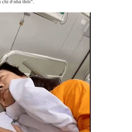
 chỉ ở nhà thôi".