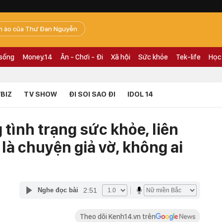
n ào của Thư Đan Nguyễn
 sống
Money.14
Ăn - Chơi - Đi
Xã hội
Sức khỏe
Tek-life
Học
BIZ
TV SHOW
ĐI SOI SAO ĐI
IDOL 14
tình trạng sức khỏe, liên
 là chuyện giả vờ, không ai
2:51
Nghe đọc bài
Theo dõi Kenh14.vn trên