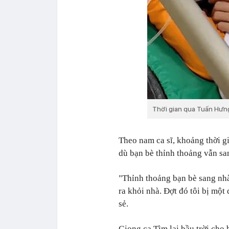
Thời gian qua Tuấn Hưng 
Theo nam ca sĩ, khoảng thời gi
dù bạn bè thỉnh thoảng vẫn sa
"Thỉnh thoảng bạn bè sang nhà
ra khỏi nhà. Đợt đó tôi bị một
sẻ.
Giọng ca Tìm lại bầu trời cho