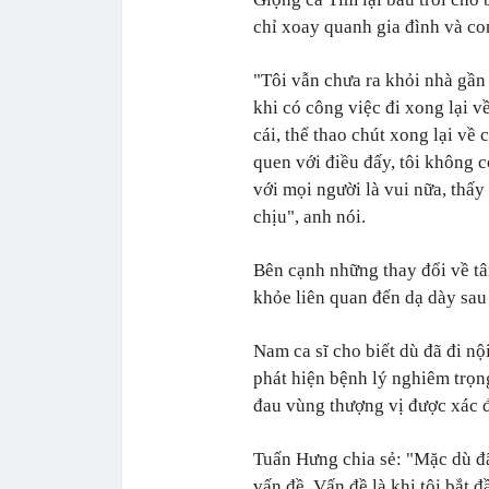
chỉ xoay quanh gia đình và co
"Tôi vẫn chưa ra khỏi nhà gần
khi có công việc đi xong lại v
cái, thể thao chút xong lại về 
quen với điều đấy, tôi không 
với mọi người là vui nữa, thấy
chịu", anh nói.
Bên cạnh những thay đổi về tâ
khỏe liên quan đến dạ dày sau 
Nam ca sĩ cho biết dù đã đi n
phát hiện bệnh lý nghiêm trọ
đau vùng thượng vị được xác đ
Tuấn Hưng chia sẻ: "Mặc dù đã 
vấn đề. Vấn đề là khi tôi bắt đ