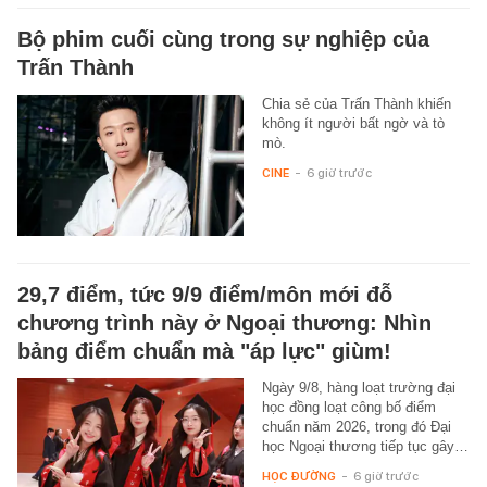
Bộ phim cuối cùng trong sự nghiệp của
Trấn Thành
Chia sẻ của Trấn Thành khiến
không ít người bất ngờ và tò
mò.
CINE
-
6 giờ trước
29,7 điểm, tức 9/9 điểm/môn mới đỗ
chương trình này ở Ngoại thương: Nhìn
bảng điểm chuẩn mà "áp lực" giùm!
Ngày 9/8, hàng loạt trường đại
học đồng loạt công bố điểm
chuẩn năm 2026, trong đó Đại
học Ngoại thương tiếp tục gây…
HỌC ĐƯỜNG
-
6 giờ trước