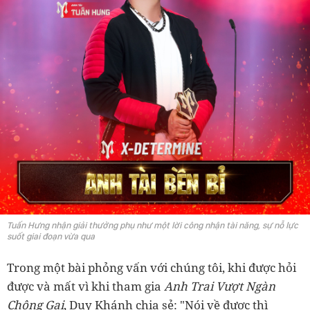
Tuấn Hưng nhận giải thưởng phụ như một lời công nhận tài năng, sự nỗ lực
suốt giai đoạn vừa qua
Trong một bài phỏng vấn với chúng tôi, khi được hỏi
được và mất vì khi tham gia
Anh Trai Vượt Ngàn
Chông Gai
, Duy Khánh chia sẻ: "Nói về được thì