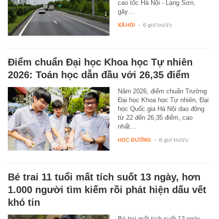
cao tốc Hà Nội - Lạng Sơn,
gây…
XÃ HỘI
-
6 giờ trước
Điểm chuẩn Đại học Khoa học Tự nhiên
2026: Toán học dẫn đầu với 26,35 điểm
Năm 2026, điểm chuẩn Trường
Đại học Khoa học Tự nhiên, Đại
học Quốc gia Hà Nội dao động
từ 22 đến 26,35 điểm, cao
nhất…
HỌC ĐƯỜNG
-
6 giờ trước
Bé trai 11 tuổi mất tích suốt 13 ngày, hơn
1.000 người tìm kiếm rồi phát hiện dấu vết
khó tin
Bé trai mất tích suốt 13 ngày,