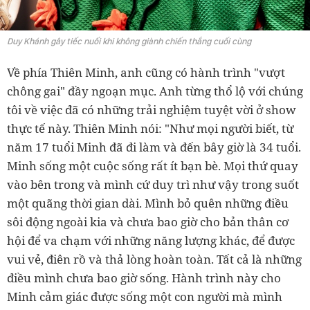
Duy Khánh gây tiếc nuối khi không giành chiến thắng cuối cùng
Về phía Thiên Minh, anh cũng có hành trình "vượt
chông gai" đầy ngoạn mục. Anh từng thổ lộ với chúng
tôi về việc đã có những trải nghiệm tuyệt vời ở show
thực tế này. Thiên Minh nói: "Như mọi người biết, từ
năm 17 tuổi Minh đã đi làm và đến bây giờ là 34 tuổi.
Minh sống một cuộc sống rất ít bạn bè. Mọi thứ quay
vào bên trong và mình cứ duy trì như vậy trong suốt
một quãng thời gian dài. Mình bỏ quên những điều
sôi động ngoài kia và chưa bao giờ cho bản thân cơ
hội để va chạm với những năng lượng khác, để được
vui vẻ, điên rồ và thả lòng hoàn toàn. Tất cả là những
điều mình chưa bao giờ sống. Hành trình này cho
Minh cảm giác được sống một con người mà mình