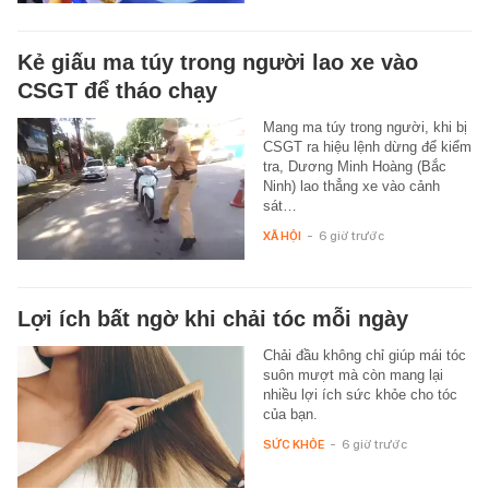
Kẻ giấu ma túy trong người lao xe vào
CSGT để tháo chạy
Mang ma túy trong người, khi bị
CSGT ra hiệu lệnh dừng để kiểm
tra, Dương Minh Hoàng (Bắc
Ninh) lao thẳng xe vào cảnh
sát…
XÃ HỘI
-
6 giờ trước
Lợi ích bất ngờ khi chải tóc mỗi ngày
Chải đầu không chỉ giúp mái tóc
suôn mượt mà còn mang lại
nhiều lợi ích sức khỏe cho tóc
của bạn.
SỨC KHỎE
-
6 giờ trước