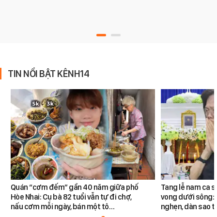
TIN NỔI BẬT KÊNH14
Quán “cơm đếm” gần 40 năm giữa phố
Tang lễ nam ca s
Hòe Nhai: Cụ bà 82 tuổi vẫn tự đi chợ,
vong dưới sông: 
nấu cơm mỗi ngày, bán một tô…
nghẹn, dàn sao t