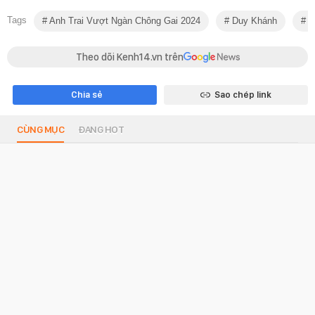
Tags
Anh Trai Vượt Ngàn Chông Gai 2024
Duy Khánh
T
Theo dõi Kenh14.vn trên
Chia sẻ
Sao chép link
CÙNG MỤC
ĐANG HOT