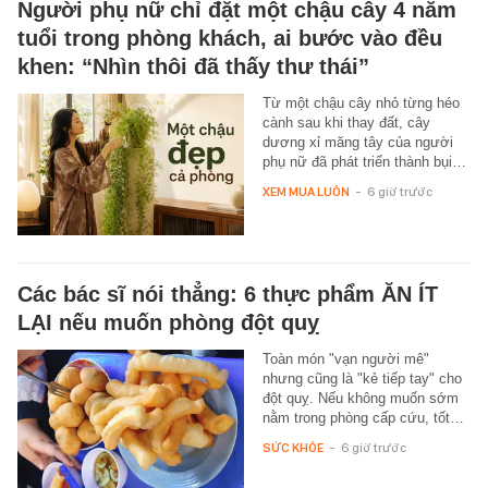
Người phụ nữ chỉ đặt một chậu cây 4 năm
tuổi trong phòng khách, ai bước vào đều
khen: “Nhìn thôi đã thấy thư thái”
Từ một chậu cây nhỏ từng héo
cành sau khi thay đất, cây
dương xỉ măng tây của người
phụ nữ đã phát triển thành bụi…
XEM MUA LUÔN
-
6 giờ trước
Các bác sĩ nói thẳng: 6 thực phẩm ĂN ÍT
LẠI nếu muốn phòng đột quỵ
Toàn món "vạn người mê"
nhưng cũng là "kẻ tiếp tay" cho
đột quỵ. Nếu không muốn sớm
nằm trong phòng cấp cứu, tốt…
SỨC KHỎE
-
6 giờ trước