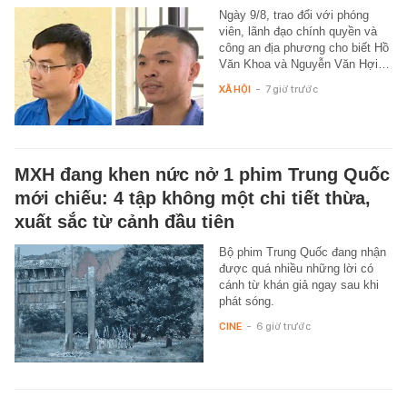
Ngày 9/8, trao đổi với phóng
viên, lãnh đạo chính quyền và
công an địa phương cho biết Hồ
Văn Khoa và Nguyễn Văn Hợi…
XÃ HỘI
-
7 giờ trước
MXH đang khen nức nở 1 phim Trung Quốc
mới chiếu: 4 tập không một chi tiết thừa,
xuất sắc từ cảnh đầu tiên
Bộ phim Trung Quốc đang nhận
được quá nhiều những lời có
cánh từ khán giả ngay sau khi
phát sóng.
CINE
-
6 giờ trước