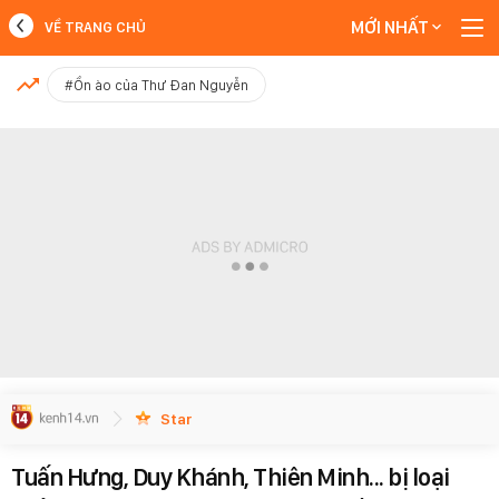
MỚI NHẤT
VỀ TRANG CHỦ
MỚI NHẤT
#Ồn ào của Thư Đan Nguyễn
Xem thêm
Star
Tuấn Hưng, Duy Khánh, Thiên Minh... bị loại