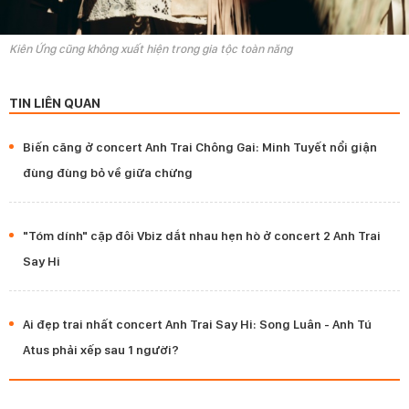
Kiên Ứng cũng không xuất hiện trong gia tộc toàn năng
TIN LIÊN QUAN
Biến căng ở concert Anh Trai Chông Gai: Minh Tuyết nổi giận
đùng đùng bỏ về giữa chừng
"Tóm dính" cặp đôi Vbiz dắt nhau hẹn hò ở concert 2 Anh Trai
Say Hi
Ai đẹp trai nhất concert Anh Trai Say Hi: Song Luân - Anh Tú
Atus phải xếp sau 1 người?