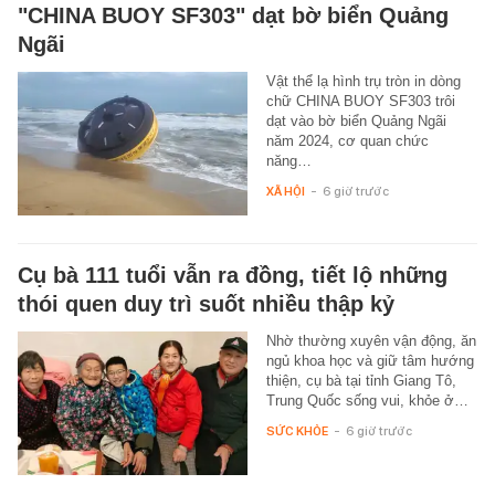
"CHINA BUOY SF303" dạt bờ biển Quảng
Ngãi
Vật thể lạ hình trụ tròn in dòng
chữ CHINA BUOY SF303 trôi
dạt vào bờ biển Quảng Ngãi
năm 2024, cơ quan chức
năng…
XÃ HỘI
-
6 giờ trước
Cụ bà 111 tuổi vẫn ra đồng, tiết lộ những
thói quen duy trì suốt nhiều thập kỷ
Nhờ thường xuyên vận động, ăn
ngủ khoa học và giữ tâm hướng
thiện, cụ bà tại tỉnh Giang Tô,
Trung Quốc sống vui, khỏe ở…
SỨC KHỎE
-
6 giờ trước