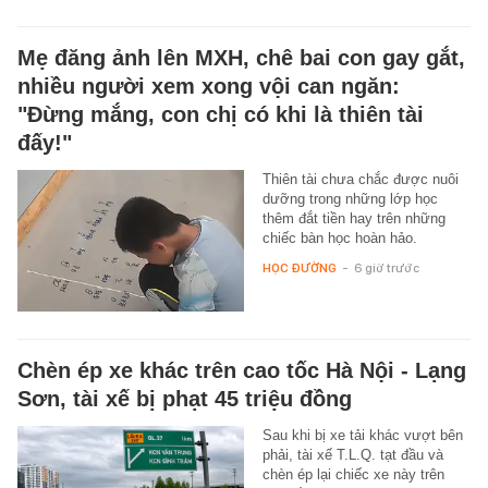
Mẹ đăng ảnh lên MXH, chê bai con gay gắt,
nhiều người xem xong vội can ngăn:
"Đừng mắng, con chị có khi là thiên tài
đấy!"
Thiên tài chưa chắc được nuôi
dưỡng trong những lớp học
thêm đắt tiền hay trên những
chiếc bàn học hoàn hảo.
HỌC ĐƯỜNG
-
6 giờ trước
Chèn ép xe khác trên cao tốc Hà Nội - Lạng
Sơn, tài xế bị phạt 45 triệu đồng
Sau khi bị xe tải khác vượt bên
phải, tài xế T.L.Q. tạt đầu và
chèn ép lại chiếc xe này trên