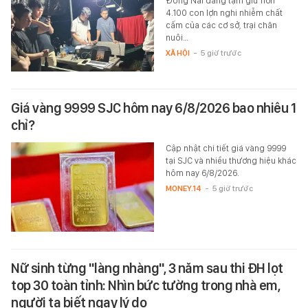
Đồng Nai đang tạm giữ hơn
4.100 con lợn nghi nhiễm chất
cấm của các cơ sở, trại chăn
nuôi…
XÃ HỘI
-
5 giờ trước
Giá vàng 9999 SJC hôm nay 6/8/2026 bao nhiêu 1
chỉ?
Cập nhật chi tiết giá vàng 9999
tại SJC và nhiều thương hiệu khác
hôm nay 6/8/2026.
MONEY.14
-
5 giờ trước
Nữ sinh từng "làng nhàng", 3 năm sau thi ĐH lọt
top 30 toàn tỉnh: Nhìn bức tường trong nhà em,
người ta biết ngay lý do