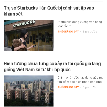
Trụ sở Starbucks Hàn Quốc bị cảnh sát ập vào
khám xét
Starbucks đang vướng vào hàng
loạt rắc rối.
THẾ GIỚI ĐÓ ĐÂY
-
6 giờ trước
Hiện tượng chưa từng có xảy ra tại quốc gia láng
giềng Việt Nam kể từ khi lập quốc
Chính phủ nước này đang gấp rút
tìm kiếm các biện pháp ứng phó.
THẾ GIỚI ĐÓ ĐÂY
-
6 giờ trước