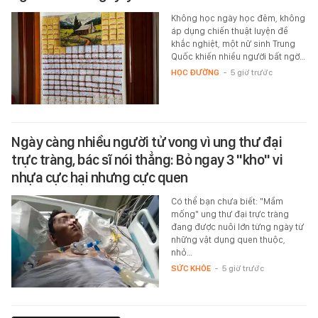
Không học ngày học đêm, không
áp dụng chiến thuật luyện đề
khắc nghiệt, một nữ sinh Trung
Quốc khiến nhiều người bất ngờ…
HỌC ĐƯỜNG
-
5 giờ trước
Ngày càng nhiều người tử vong vì ung thư đại
trực tràng, bác sĩ nói thẳng: Bỏ ngay 3 "kho" vi
nhựa cực hại nhưng cực quen
Có thể bạn chưa biết: "Mầm
mống" ung thư đại trực tràng
đang được nuôi lớn từng ngày từ
những vật dụng quen thuộc,
nhỏ…
SỨC KHỎE
-
5 giờ trước