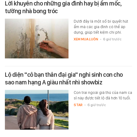
Lời khuyên cho những gia đình hay bị ẩm mốc,
tường nhà bong tróc
Dưới đây là một số bí quyết hút
ẩm mà các gia đình có thể áp
dụng, giúp tiết kiệm chi phí.
XEM MUA LUÔN
-
6 giờ trước
Lộ diện "cô bạn thân đại gia" nghi sinh con cho
sao nam hạng A giàu nhất nhì showbiz
Con trai ngoài giá thú của nam ca
sĩ này được tiết lộ đã hơn 10 tuổi.
STAR
-
6 giờ trước