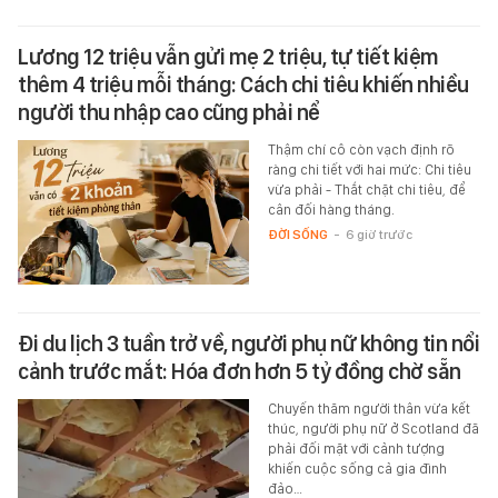
Lương 12 triệu vẫn gửi mẹ 2 triệu, tự tiết kiệm
thêm 4 triệu mỗi tháng: Cách chi tiêu khiến nhiều
người thu nhập cao cũng phải nể
Thậm chí cô còn vạch định rõ
ràng chi tiết với hai mức: Chi tiêu
vừa phải - Thắt chặt chi tiêu, để
cân đối hàng tháng.
ĐỜI SỐNG
-
6 giờ trước
Đi du lịch 3 tuần trở về, người phụ nữ không tin nổi
cảnh trước mắt: Hóa đơn hơn 5 tỷ đồng chờ sẵn
Chuyến thăm người thân vừa kết
thúc, người phụ nữ ở Scotland đã
phải đối mặt với cảnh tượng
khiến cuộc sống cả gia đình
đảo…