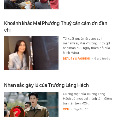
Khoảnh khắc Mai Phương Thuý cần cảm ơn đàn
chị
Tái xuất quyến rũ cùng suit
menswear, Mai Phương Thúy gợi
nhớ màn cứu nguy thảm đỏ của
Minh Hằng.
BEAUTY & FASHION
-
6 giờ trước
Nhan sắc gây lú của Trương Lăng Hách
Gương mặt của Trương Lăng
Hách bất ngờ trở thành tâm điểm
bàn tán trên MXH.
CINE
-
6 giờ trước