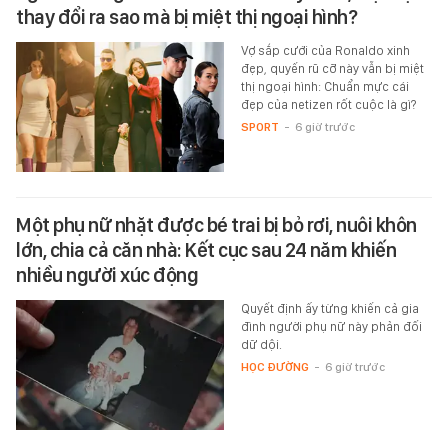
thay đổi ra sao mà bị miệt thị ngoại hình?
Vợ sắp cưới của Ronaldo xinh
đẹp, quyến rũ cỡ này vẫn bị miệt
thị ngoại hình: Chuẩn mực cái
đẹp của netizen rốt cuộc là gì?
SPORT
-
6 giờ trước
Một phụ nữ nhặt được bé trai bị bỏ rơi, nuôi khôn
lớn, chia cả căn nhà: Kết cục sau 24 năm khiến
nhiều người xúc động
Quyết định ấy từng khiến cả gia
đình người phụ nữ này phản đối
dữ dội.
HỌC ĐƯỜNG
-
6 giờ trước