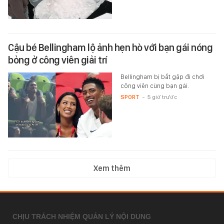
Cậu bé Bellingham lộ ảnh hẹn hò với bạn gái nóng
bỏng ở công viên giải trí
Bellingham bị bắt gặp đi chơi
công viên cùng bạn gái.
SPORT
-
5 giờ trước
Xem thêm
CHỊU TRÁCH NHIỆM QUẢN LÝ NỘI DUNG