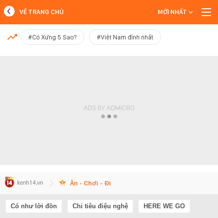
VỀ TRANG CHỦ
MỚI NHẤT
MỚI NHẤT
#Có Xứng 5 Sao?
#Việt Nam đỉnh nhất
Xem thêm
Ăn - Chơi - Đi
Có như lời đồn
Chi tiêu điệu nghệ
HERE WE GO