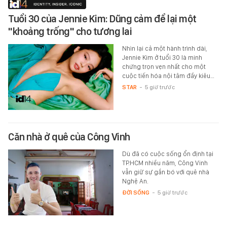
Tuổi 30 của Jennie Kim: Dũng cảm để lại một
"khoảng trống" cho tương lai
Nhìn lại cả một hành trình dài,
Jennie Kim ở tuổi 30 là minh
chứng trọn vẹn nhất cho một
cuộc tiến hóa nội tâm đầy kiêu…
STAR
-
5 giờ trước
Căn nhà ở quê của Công Vinh
Dù đã có cuộc sống ổn định tại
TP.HCM nhiều năm, Công Vinh
vẫn giữ sự gắn bó với quê nhà
Nghệ An.
ĐỜI SỐNG
-
5 giờ trước