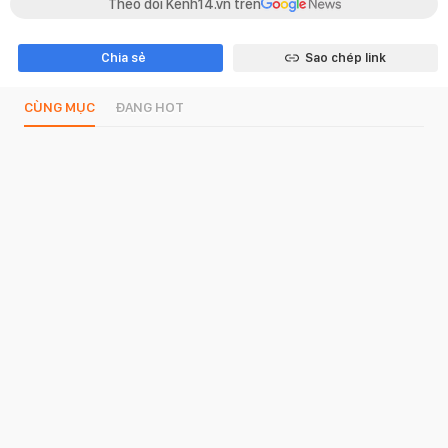
Theo dõi Kenh14.vn trên
Chia sẻ
Sao chép link
CÙNG MỤC
ĐANG HOT