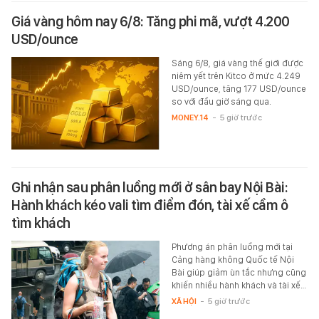
Giá vàng hôm nay 6/8: Tăng phi mã, vượt 4.200
USD/ounce
Sáng 6/8, giá vàng thế giới được
niêm yết trên Kitco ở mức 4.249
USD/ounce, tăng 177 USD/ounce
so với đầu giờ sáng qua.
MONEY.14
-
5 giờ trước
Ghi nhận sau phân luồng mới ở sân bay Nội Bài:
Hành khách kéo vali tìm điểm đón, tài xế cầm ô
tìm khách
Phương án phân luồng mới tại
Cảng hàng không Quốc tế Nội
Bài giúp giảm ùn tắc nhưng cũng
khiến nhiều hành khách và tài xế…
XÃ HỘI
-
5 giờ trước