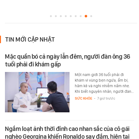
TIN MỚI CẬP NHẬT
Mặc quần bó cả ngày lẫn đêm, người đàn ông 36
tuổi phải đi khám gấp
Một nam giới 36 tuổi phải đi
khám vì vùng bẹn ngứa, ẩm bí,
hăm kẽ và nghi nhiễm nấm nhẹ.
Khi biết nguyên nhân, người đàn…
SỨC KHỎE
-
7 giờ trước
Ngắm loạt ảnh thời đỉnh cao nhan sắc của cô gái
nghèo Georgina khiến Ronaldo say đắm, hiện tại