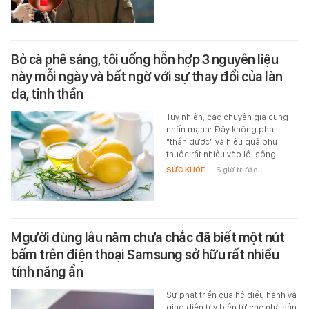
Bỏ cà phê sáng, tôi uống hỗn hợp 3 nguyên liệu
này mỗi ngày và bất ngờ với sự thay đổi của làn
da, tinh thần
Tuy nhiên, các chuyên gia cũng
nhấn mạnh: Đây không phải
"thần dược" và hiệu quả phụ
thuộc rất nhiều vào lối sống…
SỨC KHỎE
-
6 giờ trước
Mgười dùng lâu năm chưa chắc đã biết một nút
bấm trên điện thoại Samsung sở hữu rất nhiều
tính năng ẩn
Sự phát triển của hệ điều hành và
giao diện tùy biến từ các nhà sản