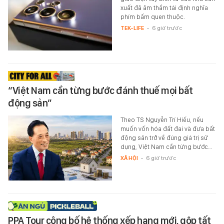
xuất đã âm thầm tái định nghĩa
phím bấm quen thuộc.
TEK-LIFE
-
6 giờ trước
“Việt Nam cần từng bước đánh thuế mọi bất
động sản”
Theo TS Nguyễn Trí Hiếu, nếu
muốn vốn hóa đất đai và đưa bất
động sản trở về đúng giá trị sử
dụng, Việt Nam cần từng bước…
XÃ HỘI
-
6 giờ trước
PPA Tour công bố hệ thống xếp hạng mới, gộp tất