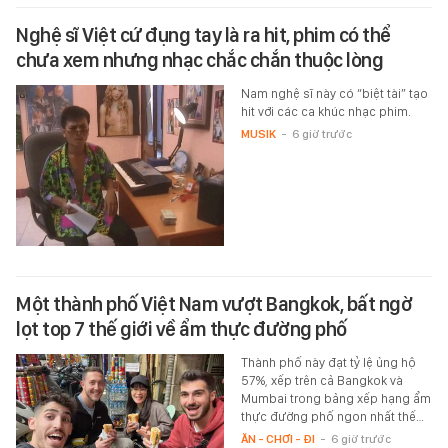
Nghệ sĩ Việt cứ đụng tay là ra hit, phim có thể
chưa xem nhưng nhạc chắc chắn thuộc lòng
Nam nghệ sĩ này có “biệt tài” tạo
hit với các ca khúc nhạc phim.
MUSIK
-
6 giờ trước
Một thành phố Việt Nam vượt Bangkok, bất ngờ
lọt top 7 thế giới về ẩm thực đường phố
Thành phố này đạt tỷ lệ ủng hộ
57%, xếp trên cả Bangkok và
Mumbai trong bảng xếp hạng ẩm
thực đường phố ngon nhất thế…
ĂN - CHƠI - ĐI
-
6 giờ trước