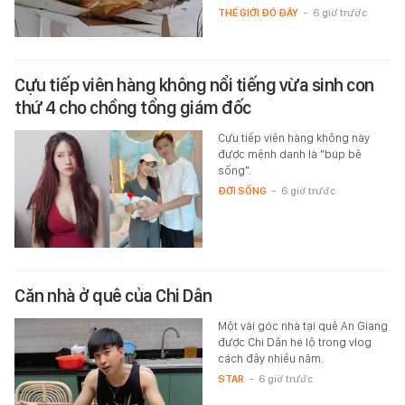
THẾ GIỚI ĐÓ ĐÂY
-
6 giờ trước
Cựu tiếp viên hàng không nổi tiếng vừa sinh con
thứ 4 cho chồng tổng giám đốc
Cựu tiếp viên hàng không này
được mệnh danh là "búp bê
sống".
ĐỜI SỐNG
-
6 giờ trước
Căn nhà ở quê của Chi Dân
Một vài góc nhà tại quê An Giang
được Chi Dân hé lộ trong vlog
cách đây nhiều năm.
STAR
-
6 giờ trước