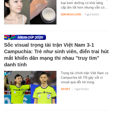
loại kem dưỡng có khả năng
cấp ẩm tốt hơn nhưng vẫn có…
XEM MUA LUÔN
-
1 giờ trước
Sốc visual trọng tài trận Việt Nam 3-1
Campuchia: Trẻ như sinh viên, điển trai hút
mắt khiến dân mạng thi nhau "truy tìm"
danh tính
Trọng tài chính trận Việt Nam vs
Campuchia tối 7/8 gây sốt vì
visual quá đỗi trẻ trung.
SPORT
-
1 giờ trước