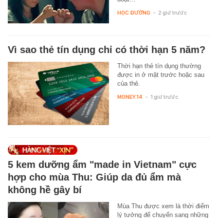
HỌC ĐƯỜNG
-
2 giờ trước
Vì sao thẻ tín dụng chỉ có thời hạn 5 năm?
Thời hạn thẻ tín dụng thường
được in ở mặt trước hoặc sau
của thẻ.
MONEY.14
-
1 giờ trước
5 kem dưỡng ẩm "made in Vietnam" cực
hợp cho mùa Thu: Giúp da đủ ẩm mà
không hề gây bí
Mùa Thu được xem là thời điểm
lý tưởng để chuyển sang những