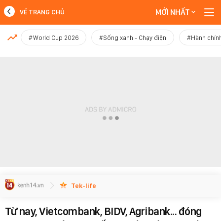
MỚI NHẤT
VỀ TRANG CHỦ
MỚI NHẤT
#World Cup 2026
#Sống xanh - Chạy điện
#Hành chính
Xem thêm
Tek-life
Từ nay, Vietcombank, BIDV, Agribank... đóng