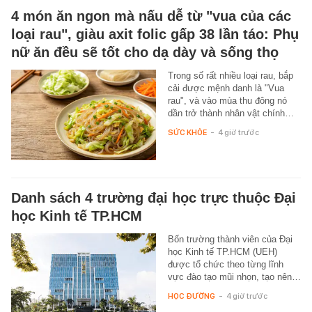
4 món ăn ngon mà nấu dễ từ "vua của các
loại rau", giàu axit folic gấp 38 lần táo: Phụ
nữ ăn đều sẽ tốt cho dạ dày và sống thọ
Trong số rất nhiều loại rau, bắp
cải được mệnh danh là "Vua
rau", và vào mùa thu đông nó
dần trở thành nhân vật chính…
SỨC KHỎE
-
4 giờ trước
Danh sách 4 trường đại học trực thuộc Đại
học Kinh tế TP.HCM
Bốn trường thành viên của Đại
học Kinh tế TP.HCM (UEH)
được tổ chức theo từng lĩnh
vực đào tạo mũi nhọn, tạo nên…
HỌC ĐƯỜNG
-
4 giờ trước