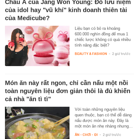
Châu Á của Jang Won Young: Đồ lưu niệm
của idol hay "vũ khí" kinh doanh thiên tài
của Medicube?
Liệu bạn có bỏ ra khoảng
600.000 nghìn đồng để mua 1
chiếc lược không có quá nhiều
tính năng đặc biệt?
BEAUTY & FASHION
-
2 giờ trước
Món ăn này rất ngon, chỉ cần nấu một nồi
toàn nguyên liệu đơn giản thôi là đủ khiến
cả nhà "ăn tì tì"
Với toàn những nguyên liệu
quen thuộc, bạn có thể dễ dàng
nấu được món ăn này. Đây là
một món ăn nhẹ nhàng nhưng…
ĂN - CHƠI - ĐI
-
2 giờ trước