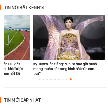
TIN NỔI BẬT KÊNH14
 trận ĐT Việt
Kỳ Duyên lên tiếng: "Chưa bao giờ mình
 sau khi được
mong muốn sẽ trong hình hài của con
khen hết lời
trai"
TIN MỚI CẬP NHẬT