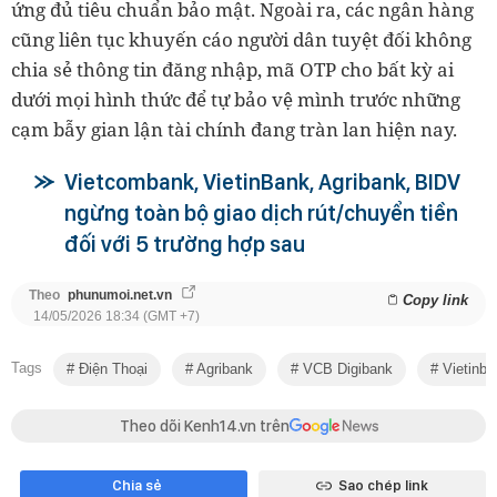
ứng đủ tiêu chuẩn bảo mật. Ngoài ra, các ngân hàng
cũng liên tục khuyến cáo người dân tuyệt đối không
chia sẻ thông tin đăng nhập, mã OTP cho bất kỳ ai
dưới mọi hình thức để tự bảo vệ mình trước những
cạm bẫy gian lận tài chính đang tràn lan hiện nay.
Vietcombank, VietinBank, Agribank, BIDV
ngừng toàn bộ giao dịch rút/chuyển tiền
đối với 5 trường hợp sau
Theo
phunumoi.net.vn
Copy link
14/05/2026 18:34 (GMT +7)
Tags
Điện Thoại
Agribank
VCB Digibank
Vietinba
Theo dõi Kenh14.vn trên
Chia sẻ
Sao chép link