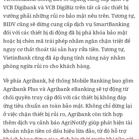
VCB Digibank và VCB DigiBiz trên tất cả các thiết bị
vướng phải những rủi ro bảo mật nêu trên. Tương tự,
BIDV cũng sẽ dừng cung cấp dịch vụ SmartBanking
đối với các thiết bị di động đã bị phá khóa bảo mật
hoặc bị chèn mã trái phép nhằm ngăn chặn triệt để
nguy cơ thất thoát tài sản hay rửa tiền. Tương tự,
VietinBank cũng đã áp dụng tính năng này nhằm
phòng ngừa rủi ro cho khách hàng.
Về phía Agribank, hệ thống Mobile Banking bao gồm
Agribank Plus và Agribank eBanking sẽ tự động từ
chối quyền truy cập đối với các thiết bị không đáp
ứng tiêu chuẩn an toàn bảo mật. Không chỉ dừng lại
ở việc chặn thiết bị rủi ro, Agribank còn tích hợp
thêm dịch vụ cảnh báo AgriNotify giúp phát hiện tài
khoản nhận tiền có dấu hiệu lừa đảo, từ đó hỗ trợ