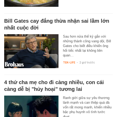
Bill Gates cay đắng thừa nhận sai lầm lớn
nhất cuộc đời
Sau hơn nửa thế kỷ gắn với
những thành công vang dội, Bill
Gates cho biết điều khiến ông
hối tiếc nhất lại không liên
quan…
TEK-LIFE
-
2 giờ trước
4 thứ cha mẹ cho đi càng nhiều, con cái
càng dễ bị "hủy hoại" tương lai
Ranh giới giữa sự yêu thương
lành mạnh và can thiệp quá đà
vốn rất mong manh, khiến nhiều
bậc phụ huynh vô tình tước
đoạt…