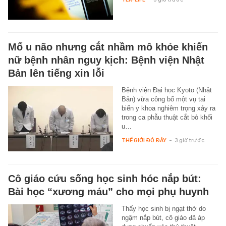
Mổ u não nhưng cắt nhầm mô khỏe khiến
nữ bệnh nhân nguy kịch: Bệnh viện Nhật
Bản lên tiếng xin lỗi
Bệnh viện Đại học Kyoto (Nhật
Bản) vừa công bố một vụ tai
biến y khoa nghiêm trọng xảy ra
trong ca phẫu thuật cắt bỏ khối
u…
THẾ GIỚI ĐÓ ĐÂY
-
3 giờ trước
Cô giáo cứu sống học sinh hóc nắp bút:
Bài học “xương máu” cho mọi phụ huynh
Thấy học sinh bị ngạt thở do
ngậm nắp bút, cô giáo đã áp