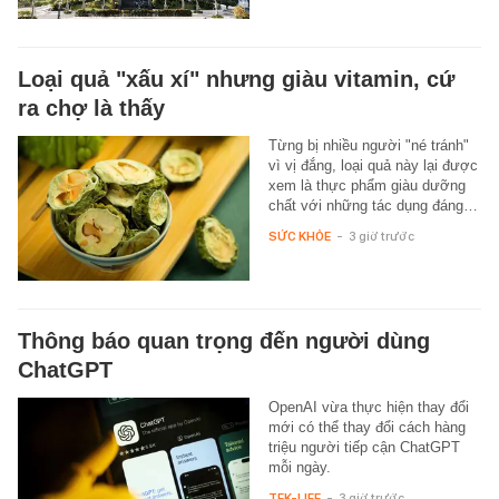
Loại quả "xấu xí" nhưng giàu vitamin, cứ
ra chợ là thấy
Từng bị nhiều người "né tránh"
vì vị đắng, loại quả này lại được
xem là thực phẩm giàu dưỡng
chất với những tác dụng đáng…
SỨC KHỎE
-
3 giờ trước
Thông báo quan trọng đến người dùng
ChatGPT
OpenAI vừa thực hiện thay đổi
mới có thể thay đổi cách hàng
triệu người tiếp cận ChatGPT
mỗi ngày.
TEK-LIFE
-
3 giờ trước