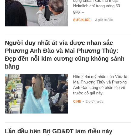
dụng chuẩn xác thủ thuật
Heimlich chỉ trong vòng 60
giây…
SỨC KHỎE
-
3 giờ trước
Người duy nhất át vía được nhan sắc
Phương Anh Đào và Mai Phương Thúy:
Đẹp đến nỗi kim cương cũng không sánh
bằng
Đến 2 đại mỹ nhân của Vbiz là
Mai Phương Thúy và Phương
Anh Đào cũng có phần lép vế
trước cô gái này.
CINE
-
2 giờ trước
Lần đầu tiên Bộ GD&ĐT làm điều này