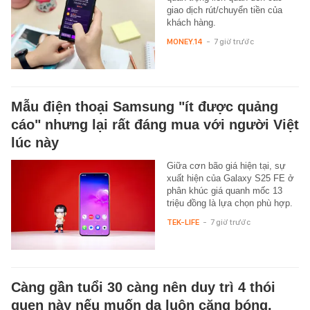
giao dịch rút/chuyển tiền của
khách hàng.
MONEY.14
-
7 giờ trước
Mẫu điện thoại Samsung "ít được quảng
cáo" nhưng lại rất đáng mua với người Việt
lúc này
Giữa cơn bão giá hiện tại, sự
xuất hiện của Galaxy S25 FE ở
phân khúc giá quanh mốc 13
triệu đồng là lựa chọn phù hợp.
TEK-LIFE
-
7 giờ trước
Càng gần tuổi 30 càng nên duy trì 4 thói
quen này nếu muốn da luôn căng bóng,