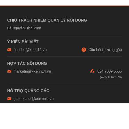
CHỊU TRÁCH NHIỆM QUẢN LÝ NỘI DUNG
Bà Nguyễn Bích Minh
Ý KIẾN BÀI VIẾT
bandoc@kenh14.vn
Câu hỏi thường gặp
HỢP TÁC NỘI DUNG
marketing@kenh14.vn
024 7309 5555
HỖ TRỢ QUẢNG CÁO
giaitrixahoi@admicro.vn
02473007108
TRỤ SỞ HÀ NỘI
Tầng 21, Tòa nhà Center Building, Hapulico Complex, Số 01, phố