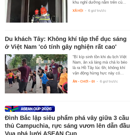
khu nghỉ dưỡng nằm trên cù…
XÃ HỘI
-
6 giờ trước
Du khách Tây: Không khí tập thể dục sáng
ở Việt Nam 'có tính gây nghiện rất cao'
“Bí kíp sinh tồn khi du lịch Việt
Nam, ăn xả láng mà chả lo béo
là ra Hồ Tây lúc 6h; không khí
vận động hừng hực này có…
ĂN - CHƠI - ĐI
-
6 giờ trước
Đình Bắc lập siêu phẩm phá vây giữa 3 cầu
thủ Campuchia, rực sáng vươn lên dẫn đầu
Vua phá lưới ASEAN Cup