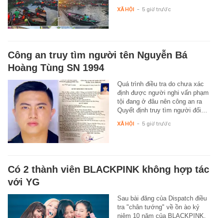
XÃ HỘI
-
5 giờ trước
Công an truy tìm người tên Nguyễn Bá
Hoàng Tùng SN 1994
Quá trình điều tra do chưa xác
định được người nghi vấn phạm
tội đang ở đâu nên công an ra
Quyết định truy tìm người đối…
XÃ HỘI
-
5 giờ trước
Có 2 thành viên BLACKPINK không hợp tác
với YG
Sau bài đăng của Dispatch điều
tra "chân tướng" về ồn ào kỷ
niệm 10 năm của BLACKPINK,