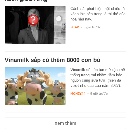
Cảnh sát phát hiện một chiếc túi
xách lớn bên trong là thi thể của
hoa hậu này.
STAR
-
5 giờ trước
Vinamilk sắp có thêm 8000 con bò
Vinamilk sẽ tiếp tục mở rộng hệ
thống trang trại nhằm đảm bảo
nguồn cung sữa tươi (hiện đã
vượt nhu cầu của năm 2027).
MONEY.14
-
5 giờ trước
Xem thêm