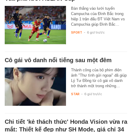
Bàn thắng vào lưới tuyển
Campucha của Đình Bắc trong
hiệp 1 trận đấu ĐT Việt Nam vs
Campuchia giúp Đình Bắc…
SPORT
-
6 giờ trước
Cô gái vô danh nổi tiếng sau một đêm
Thành công của bộ phim điện
ảnh "Thư tình gửi ngoại" đã giúp
Lý Tư Đồng từ cô gái vô danh
trở thành một trong những…
STAR
-
6 giờ trước
Chi tiết 'kẻ thách thức' Honda Vision vừa ra
mắt: Thiết kế đẹp như SH Mode, giá chỉ 34