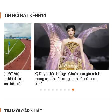
TIN NỔI BẬT KÊNH14
 trận ĐT Việt
Kỳ Duyên lên tiếng: "Chưa bao giờ mình
 sau khi được
mong muốn sẽ trong hình hài của con
khen hết lời
trai"
TIN MỚI CẬP NHẬT