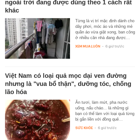
ngoài trời đang được dùng theo 1 cách rất
khác
Từng là vị trí mặc định dành cho
dây phơi, móc áo và những mẻ
quần áo vừa giặt xong, ban công
ở nhiều căn nhà đang được…
XEM MUA LUÔN
-
6 giờ trước
Việt Nam có loại quả mọc dại ven đường
nhưng là "vua bổ thận", dưỡng tóc, chống
lão hóa
Ăn tươi, làm mứt, pha nước
uống, nấu cháo... là những gì
bạn có thể làm với loại quả từng
bị gắn liền với đồng quê…
SỨC KHỎE
-
6 giờ trước