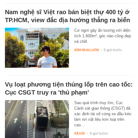
Nam nghệ sĩ Việt rao bán biệt thự 400 tỷ ở
TP.HCM, view đắc địa hướng thẳng ra biển
Cơ ngơi gây ấn tượng với diện
tích 1.600m², góc nào cũng đẹp
và chill.
XEM MUA LUÔN
-
5 giờ trước
Vụ loạt phương tiện thủng lốp trên cao tốc:
Cục CSGT truy ra 'thủ phạm'
Sau quá trình truy tìm, Cục
Cảnh sát giao thông (CSGT) đã
xác định tài xế cùng xe đầu kéo
làm rơi vật liệu kim loại trên
cao…
XÃ HỘI
-
5 giờ trước