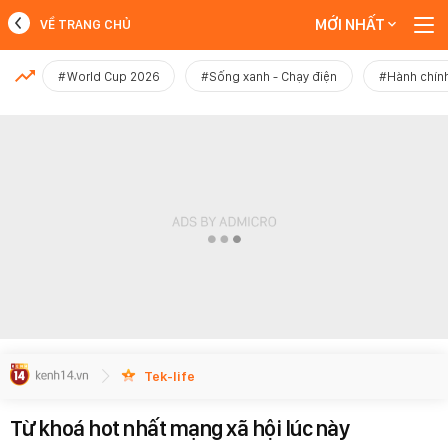
MỚI NHẤT
VỀ TRANG CHỦ
MỚI NHẤT
#World Cup 2026
#Sống xanh - Chạy điện
#Hành chính
Xem thêm
Tek-life
Từ khoá hot nhất mạng xã hội lúc này