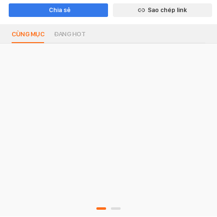
Chia sẻ
Sao chép link
CÙNG MỤC
ĐANG HOT