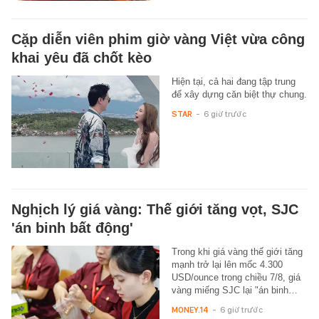
Cặp diễn viên phim giờ vàng Việt vừa công
khai yêu đã chốt kèo
Hiện tại, cả hai đang tập trung
để xây dựng căn biệt thự chung.
STAR
-
6 giờ trước
Nghịch lý giá vàng: Thế giới tăng vọt, SJC
'án binh bất động'
Trong khi giá vàng thế giới tăng
mạnh trở lại lên mốc 4.300
USD/ounce trong chiều 7/8, giá
vàng miếng SJC lại "án binh…
MONEY.14
-
6 giờ trước