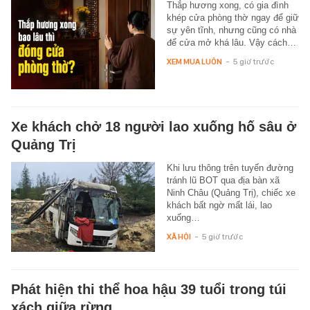
Thắp hương xong, có gia đình
khép cửa phòng thờ ngay để giữ
sự yên tĩnh, nhưng cũng có nhà
để cửa mở khá lâu. Vậy cách…
XEM MUA LUÔN
-
5 giờ trước
Xe khách chở 18 người lao xuống hố sâu ở
Quảng Trị
Khi lưu thông trên tuyến đường
tránh lũ BOT qua địa bàn xã
Ninh Châu (Quảng Trị), chiếc xe
khách bất ngờ mất lái, lao
xuống…
XÃ HỘI
-
5 giờ trước
Phát hiện thi thể hoa hậu 39 tuổi trong túi
xách giữa rừng