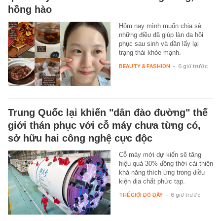
hồng hào
Hôm nay mình muốn chia sẻ
những điều đã giúp làn da hồi
phục sau sinh và dần lấy lại
trạng thái khỏe mạnh.
BEAUTY & FASHION
-
6 giờ trước
Trung Quốc lại khiến "dân đào đường" thế
giới thán phục với cỗ máy chưa từng có,
sở hữu hai công nghệ cực độc
Cỗ máy mới dự kiến sẽ tăng
hiệu quả 30% đồng thời cải thiện
khả năng thích ứng trong điều
kiện địa chất phức tạp.
THẾ GIỚI ĐÓ ĐÂY
-
6 giờ trước