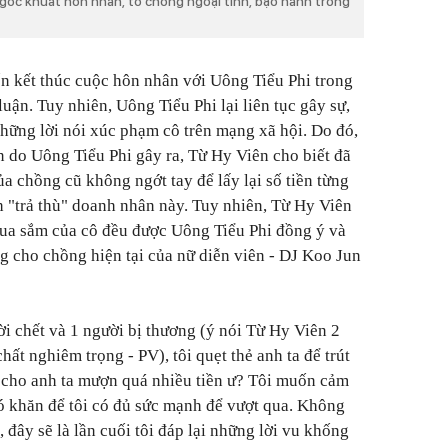
ộ góc khuất hôn nhân, tố chồng ngoại tình, bạo hành trong
n kết thúc cuộc hôn nhân với Uông Tiểu Phi trong
uận. Tuy nhiên, Uông Tiểu Phi lại liên tục gây sự,
 những lời nói xúc phạm cô trên mạng xã hội. Do đó,
n do Uông Tiểu Phi gây ra, Từ Hy Viên cho biết đã
ủa chồng cũ không ngớt tay để lấy lại số tiền từng
 "trả thù" doanh nhân này. Tuy nhiên, Từ Hy Viên
mua sắm của cô đều được Uông Tiểu Phi đồng ý và
 cho chồng hiện tại của nữ diễn viên - DJ Koo Jun
 chết và 1 người bị thương (ý nói Từ Hy Viên 2
chất nghiêm trọng - PV), tôi quẹt thẻ anh ta để trút
tôi cho anh ta mượn quá nhiều tiền ư? Tôi muốn cảm
hó khăn để tôi có đủ sức mạnh để vượt qua. Không
đây sẽ là lần cuối tôi đáp lại những lời vu khống