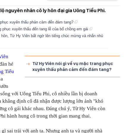
 lộ nguyên nhân cô ly hôn đại gia Uông Tiểu Phi.
g phục xuyên thấu phản cảm đến đám tang?
ng phục xuyên thấu đến tang lễ của bố chồng em gái
 hôn, Từ Hy Viên bất ngờ lên tiếng chúc mừng và nhắn nhủ
Viên
Từ Hy Viên nói gì về vụ mặc trang phục
 đàn hé
xuyên thấu phản cảm đến đám tang?
g Tiểu
ủa
ườn
 sống với Uông Tiểu Phi, cô nhiều lần bị doanh
n khẳng định cô đã nhận được lượng lớn ảnh "khó
ững cô gái khác nhau. Đáng chú ý, Từ Hy Viên còn
hi hành hung cô trong thời gian mang thai.
 gì sai trái với anh ta. Nhưng anh ta và người nhà