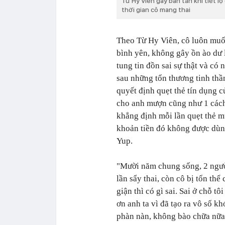
Từ Hy Viên gây bàn tán khi tiết l
thời gian cô mang thai
Theo Từ Hy Viên, cô luôn muố
bình yên, không gây ồn ào dư l
tung tin đồn sai sự thật và có
sau những tổn thương tinh thầ
quyết định quẹt thẻ tín dụng c
cho anh mượn cũng như 1 cách
khẳng định mỗi lần quẹt thẻ 
khoản tiền đó không được dùng
Yup.
"Mười năm chung sống, 2 người
lần sẩy thai, còn cô bị tổn thể 
giận thì có gì sai. Sai ở chỗ 
ơn anh ta vì đã tạo ra vô số k
phàn nàn, không bào chữa nữa, 