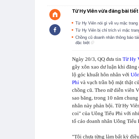
Từ Hy Viên vừa đăng bài tiết
Từ Hy Viên nói gì về vụ mặc tran
Từ Hy Viên bị chỉ trích vì mặc tra
Chồng cũ doanh nhân thông báo tái
đặc biệt
Ngày 20/3, QQ đưa tin
Từ Hy 
gây xôn xao dư luận khi đăng
lộ góc khuất hôn nhân với
Uôn
Phi
và vạch trần bộ mặt thật c
chồng cũ. Theo nữ diễn viên
V
sao băng
, trong 10 năm chung
nhân này phản bội. Từ Hy Viê
coi" của Uông Tiểu Phi với nh
tố cáo doanh nhân Uông Tiểu P
"Tôi chưa từng làm bất kỳ điều