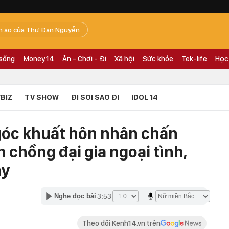
n ào của Thư Đan Nguyễn
 sống
Money.14
Ăn - Chơi - Đi
Xã hội
Sức khỏe
Tek-life
Học
BIZ
TV SHOW
ĐI SOI SAO ĐI
IDOL 14
góc khuất hôn nhân chấn
 chồng đại gia ngoại tình,
ay
3:53
Nghe đọc bài
Theo dõi Kenh14.vn trên