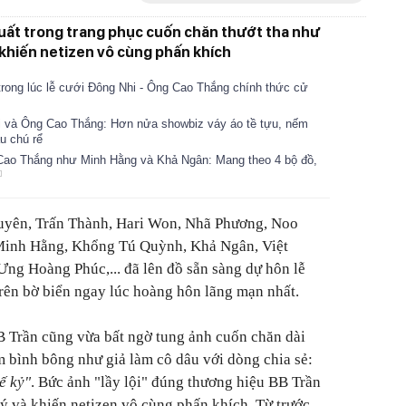
xuất trong trang phục cuốn chăn thướt tha như
 khiến netizen vô cùng phấn khích
 trong lúc lễ cưới Đông Nhi - Ông Cao Thắng chính thức cử
i và Ông Cao Thắng: Hơn nửa showbiz váy áo tề tựu, nếm
u chú rể
 Cao Thắng như Minh Hằng và Khả Ngân: Mang theo 4 bộ đồ,
uyên, Trấn Thành, Hari Won, Nhã Phương, Noo
Minh Hằng, Khổng Tú Quỳnh, Khả Ngân, Việt
Ưng Hoàng Phúc,... đã lên đồ sẵn sàng dự hôn lễ
rên bờ biển ngay lúc hoàng hôn lãng mạn nhất.
B Trần cũng vừa bất ngờ tung ảnh cuốn chăn dài
ầm bình bông như giả làm cô dâu với dòng chia sẻ:
ế kỷ"
. Bức ảnh "lầy lội" đúng thương hiệu BB Trần
 ý và khiến netizen vô cùng phấn khích. Từ trước