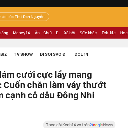
n ào của Thư Đan Nguyễn
 sống
Money.14
Ăn - Chơi - Đi
Xã hội
Sức khỏe
Tek-life
Học
BIZ
TV SHOW
ĐI SOI SAO ĐI
IDOL 14
đám cưới cực lầy mang
: Cuốn chăn làm váy thướt
m cạnh cô dâu Đông Nhi
Theo dõi Kenh14.vn trên