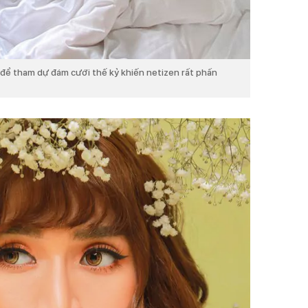
 để tham dự đám cưới thế kỷ khiến netizen rất phấn