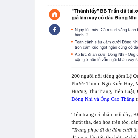
"Thánh lầy" BB Trần đã tái 
giả làm váy cô dâu Đông Nhi
Ngay lúc này: Cả resort vắng tanh
hành
Toàn cảnh siêu đám cưới Đông Nh
trọn cảm xúc ngọt ngào cùng cô dâ
Áp lực đi ăn cưới Đông Nhi - Ông
cận giờ hôn lễ vẫn ngồi khâu váy
200 người nổi tiếng gồm Lệ Q
Phước Thịnh, Ngô Kiến Huy, 
Hương, Thu Trang, Tiến Luật, 
Đông Nhi và Ông Cao Thắng
t
Trên trang cá nhân mới đây, B
thướt tha, đeo hoa trên tóc, c
"Trang phục đi dự đám cưới th
đã ngay lập tức thu hút sự chú