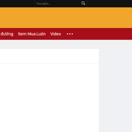
 đường
Xem Mua Luôn
Video