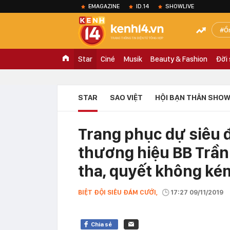
EMAGAZINE
ID.14
SHOWLIVE
Ồ
Star
Ciné
Musik
Beauty & Fashion
Đời
STAR
SAO VIỆT
HỘI BẠN THÂN SHOW
Trang phục dự siêu 
thương hiệu BB Trần
tha, quyết không ké
BIỆT ĐỘI SIÊU ĐÁM CƯỚI,
17:27 09/11/2019
Chia sẻ