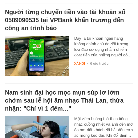
Người từng chuyển tiền vào tài khoản số
0589090535 tại VPBank khẩn trương đến
công an trình báo
Đây là tài khoản ngân hàng
không chính chủ do đối tượng
lừa đảo sử dụng nhằm chiếm
đoạt tiền của những người có…
XÃ HỘI
-
6 giờ trước
Nam sinh đại học mọc mụn súp lơ lởm
chởm sau lễ hội âm nhạc Thái Lan, thừa
nhận: "Chỉ vì 1 đêm..."
Một đêm buông thả theo tiếng
nhạc cuồng nhiệt và ánh đèn mờ
ảo nơi đất khách đã bắt đầu cơn
ác mộng kéo dài. Khi đối diện…