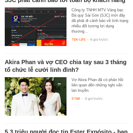
Công ty TNHH MTV Vàng bạc
Đá quý Sài Gòn (SJC) mới đây
đã phát đi cảnh báo về tình trạng
nhiều đối tượng lợi dụng
thương…
TEK-LIFE
-
6 giờ trước
Akira Phan và vợ CEO chia tay sau 3 tháng
tổ chức lễ cưới linh đình?
Vợ Akira Phan đã có phản hồi
liên quan đến những nghi vấn
lan truyền.
STAR
-
6 giờ trước
5,3 triệu người đọc tin Ester Expósito - bạn