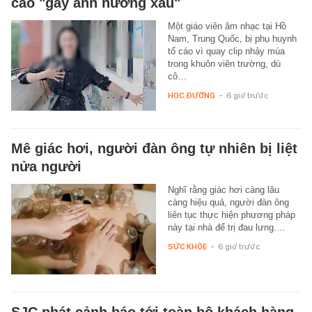
cáo "gây ảnh hưởng xấu"
Một giáo viên âm nhạc tại Hồ
Nam, Trung Quốc, bị phụ huynh
tố cáo vì quay clip nhảy múa
trong khuôn viên trường, dù
cô…
HỌC ĐƯỜNG
-
6 giờ trước
Mê giác hơi, người đàn ông tự nhiên bị liệt
nửa người
Nghĩ rằng giác hơi càng lâu
càng hiệu quả, người đàn ông
liên tục thực hiện phương pháp
này tại nhà để trị đau lưng.…
SỨC KHỎE
-
6 giờ trước
SJC phát cảnh báo tới toàn bộ khách hàng