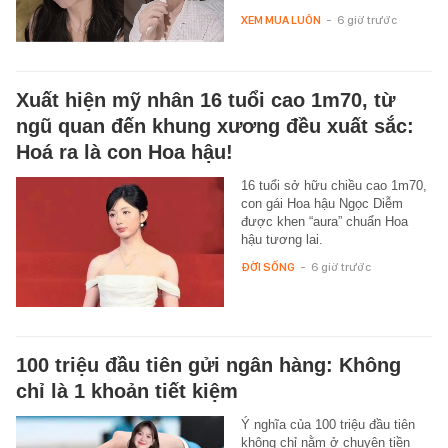
XEM MUA LUÔN
-
6 giờ trước
Xuất hiện mỹ nhân 16 tuổi cao 1m70, từ
ngũ quan đến khung xương đều xuất sắc:
Hoá ra là con Hoa hậu!
16 tuổi sở hữu chiều cao 1m70,
con gái Hoa hậu Ngọc Diễm
được khen “aura” chuẩn Hoa
hậu tương lai.
ĐỜI SỐNG
-
6 giờ trước
100 triệu đầu tiên gửi ngân hàng: Không
chỉ là 1 khoản tiết kiệm
Ý nghĩa của 100 triệu đầu tiên
không chỉ nằm ở chuyện tiền