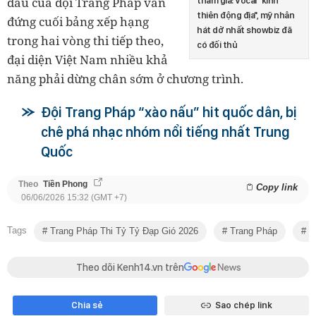
đấu của đội Trang Pháp vẫn
tham gia: Vocal "kinh
thiên động địa", mỹ nhân
đứng cuối bảng xếp hạng
hát dở nhất showbiz đã
trong hai vòng thi tiếp theo,
có đối thủ
đại diện Việt Nam nhiều khả
năng phải dừng chân sớm ở chương trình.
Đội Trang Pháp “xào nấu” hit quốc dân, bị
chê phá nhạc nhóm nổi tiếng nhất Trung
Quốc
Theo
Tiền Phong
Copy link
06/06/2026 15:32 (GMT +7)
Tags
Trang Pháp Thi Tỷ Tỷ Đạp Gió 2026
Trang Pháp
Ca
Theo dõi Kenh14.vn trên
Chia sẻ
Sao chép link