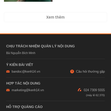
Xem thêm
CHỊU TRÁCH NHIỆM QUẢN LÝ NỘI DUNG
Bà Nguyễn Bích Minh
Ý KIẾN BÀI VIẾT
bandoc@kenh14.vn
Câu hỏi thường gặp
HỢP TÁC NỘI DUNG
marketing@kenh14.vn
024 7309 5555
HỖ TRỢ QUẢNG CÁO