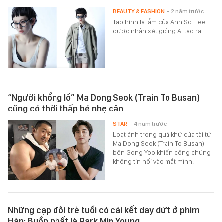
BEAUTY & FASHION
- 2 năm trước
Tạo hình lạ lẫm của Ahn So Hee
được nhận xét giống AI tạo ra.
“Người khổng lồ” Ma Dong Seok (Train To Busan)
cũng có thời thấp bé nhẹ cân
STAR
- 4 năm trước
Loạt ảnh trong quá khứ của tài tử
Ma Dong Seok (Train To Busan)
bên Gong Yoo khiến công chúng
không tin nổi vào mắt mình.
Những cặp đôi trẻ tuổi có cái kết day dứt ở phim
Hàn: Buồn nhất là Park Min Young