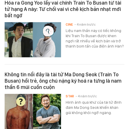
Hóa ra Gong Yoo lấy vai chính Train To Busan từ tài
tử hạng A này: Từ chối vai vì chê kịch bản nhạt mới
bất ngờ
CINE
- 4 năm trước
Liệu nam thần này có tiếc không
khi Train To Busan được khen
ngợi rất nhiều về kịch bản và trở
thành bom tấn của điện ảnh Hàn?
Không tin nổi đây là tài tử Ma Dong Seok (Train To
Busan) hồi trẻ, ông chú nặng ký hoá ra từng là nam
thần 6 múi cuồn cuộn
STAR
- 4 năm trước
Hình ảnh quá khứ của tài tử đình
đám Ma Dong Seok khiến khán
giả không khỏi ngỡ ngàng.