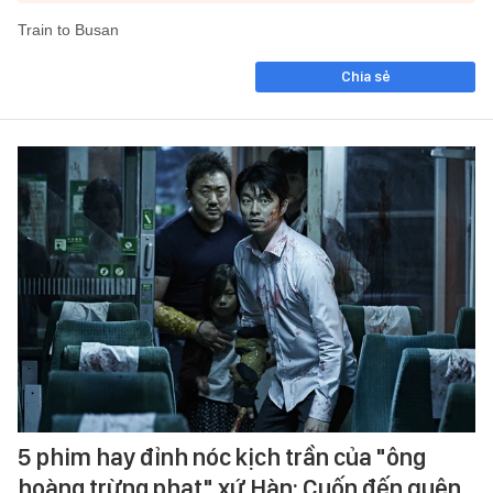
Train to Busan
Chia sẻ
5 phim hay đỉnh nóc kịch trần của "ông
hoàng trừng phạt" xứ Hàn: Cuốn đến quên