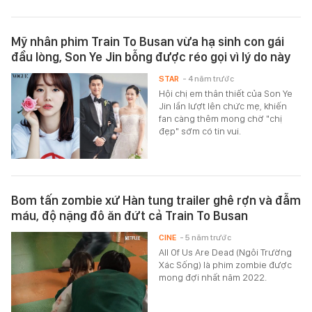
Mỹ nhân phim Train To Busan vừa hạ sinh con gái
đầu lòng, Son Ye Jin bỗng được réo gọi vì lý do này
STAR
- 4 năm trước
Hội chị em thân thiết của Son Ye
Jin lần lượt lên chức mẹ, khiến
fan càng thêm mong chờ "chị
đẹp" sớm có tin vui.
Bom tấn zombie xứ Hàn tung trailer ghê rợn và đẫm
máu, độ nặng đô ăn đứt cả Train To Busan
CINE
- 5 năm trước
All Of Us Are Dead (Ngôi Trường
Xác Sống) là phim zombie được
mong đợi nhất năm 2022.