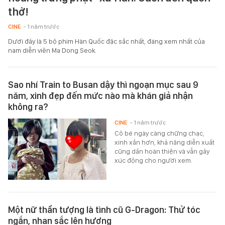
thở!
CINE
- 1 năm trước
Dưới đây là 5 bộ phim Hàn Quốc đặc sắc nhất, đáng xem nhất của
nam diễn viên Ma Dong Seok.
Sao nhí Train to Busan dậy thì ngoạn mục sau 9
năm, xinh đẹp đến mức nào mà khán giả nhận
không ra?
CINE
- 1 năm trước
Cô bé ngày càng chững chạc,
xinh xắn hơn, khả năng diễn xuất
cũng dần hoàn thiện và vẫn gây
xúc động cho người xem.
Một nữ thần tượng là tình cũ G-Dragon: Thử tóc
ngắn, nhan sắc lên hương