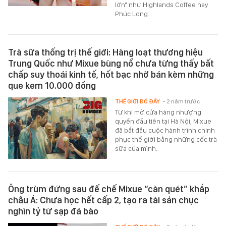
lớn" như Highlands Coffee hay
Phúc Long.
Trà sữa thống trị thế giới: Hàng loạt thương hiệu
Trung Quốc như Mixue bùng nổ chưa từng thấy bất
chấp suy thoái kinh tế, hốt bạc nhờ bán kèm những
que kem 10.000 đồng
THẾ GIỚI ĐÓ ĐÂY
- 2 năm trước
Từ khi mở cửa hàng nhượng
quyền đầu tiên tại Hà Nội, Mixue
đã bắt đầu cuộc hành trình chinh
phục thế giới bằng những cốc trà
sữa của mình.
Ông trùm đứng sau đế chế Mixue “càn quét” khắp
châu Á: Chưa học hết cấp 2, tạo ra tài sản chục
nghìn tỷ từ sạp đá bào