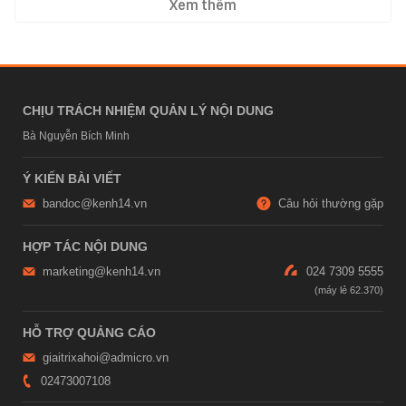
Xem thêm
CHỊU TRÁCH NHIỆM QUẢN LÝ NỘI DUNG
Bà Nguyễn Bích Minh
Ý KIẾN BÀI VIẾT
bandoc@kenh14.vn
Câu hỏi thường gặp
HỢP TÁC NỘI DUNG
marketing@kenh14.vn
024 7309 5555
HỖ TRỢ QUẢNG CÁO
giaitrixahoi@admicro.vn
02473007108