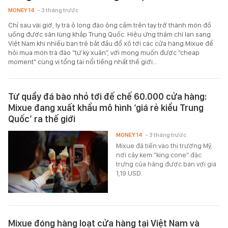
MONEY.14
- 3 tháng trước
Chỉ sau vài giờ, ly trà ô long đào ông cầm trên tay trở thành món đồ
uống được săn lùng khắp Trung Quốc. Hiệu ứng thậm chí lan sang
Việt Nam khi nhiều bạn trẻ bắt đầu đổ xô tới các cửa hàng Mixue để
hỏi mua món trà đào “tứ kỳ xuân”, với mong muốn được “cheap
moment” cùng vị tổng tài nổi tiếng nhất thế giới...
Từ quầy đá bào nhỏ tới đế chế 60.000 cửa hàng:
Mixue đang xuất khẩu mô hình ‘giá rẻ kiểu Trung
Quốc’ ra thế giới
MONEY.14
- 3 tháng trước
Mixue đã tiến vào thị trường Mỹ,
nơi cây kem “king cone” đặc
trưng của hãng được bán với giá
1,19 USD.
Mixue đóng hàng loạt cửa hàng tại Việt Nam và