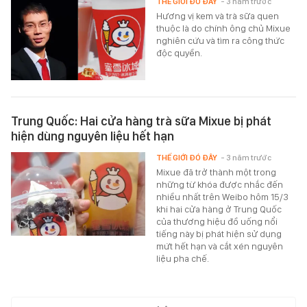
THẾ GIỚI ĐÓ ĐÂY
- 3 năm trước
Hương vị kem và trà sữa quen
thuộc là do chính ông chủ Mixue
nghiên cứu và tìm ra công thức
độc quyền.
Trung Quốc: Hai cửa hàng trà sữa Mixue bị phát
hiện dùng nguyên liệu hết hạn
THẾ GIỚI ĐÓ ĐÂY
- 3 năm trước
Mixue đã trở thành một trong
những từ khóa được nhắc đến
nhiều nhất trên Weibo hôm 15/3
khi hai cửa hàng ở Trung Quốc
của thương hiệu đồ uống nổi
tiếng này bị phát hiện sử dụng
mứt hết hạn và cắt xén nguyên
liệu pha chế.