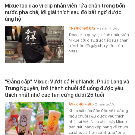
Mixue lao đao vì clip nhân viên rửa chân trong bồn
nước pha chế, lời giải thích sau đó bất ngờ được
ủng hộ
THẾ GIỚI ĐÓ ĐÂY
- 2 năm trước
Đoạn clip quay lại cảnh nhân viên
Mixue cởi giày, trực tiếp rửa chân
trên bồn đã gây chú ý lớn trên
MXH.
"Đẳng cấp" Mixue: Vượt cả Highlands, Phúc Long và
Trung Nguyên, trở thành chuỗi đồ uống được yêu
thích nhất nhờ các fan cứng dưới 25 tuổi
ĂN - CHƠI - ĐI
- 2 năm trước
Khảo sát của Cốc Cốc về thương
hiệu chuỗi F&B được yêu thích
nhất tại Việt Nam cho thấy Mixue
dẫn đầu bảng xếp hạng về chuỗi
cà phê/trà, hơn cả những "ông