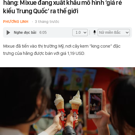
hàng: Mixue đang xuất khẩu mô hình ‘giá rẻ
kiểu Trung Quốc’ ra thế giới
PHƯƠNG LINH
3 tháng trước
Nghe đọc bài
6:05
Mixue đã tiến vào thị trường Mỹ, nơi cây kem “king cone” đặc
trưng của hãng được bán với giá 1,19 USD.