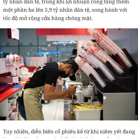
tỷ nhân dân tệ, trong khi lợi nhuận ròng tăng thêm
một phần ba lên 5,9 tỷ nhân dân tệ, song hành với
tốc độ mở rộng cửa hàng chóng mặt.
Tuy nhiên, diễn biến cổ phiếu kể từ khi niêm yết đang