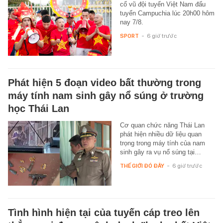
cổ vũ đội tuyển Việt Nam đấu
tuyển Campuchia lúc 20h00 hôm
nay 7/8.
SPORT
-
6 giờ trước
Phát hiện 5 đoạn video bất thường trong
máy tính nam sinh gây nổ súng ở trường
học Thái Lan
Cơ quan chức năng Thái Lan
phát hiện nhiều dữ liệu quan
trọng trong máy tính của nam
sinh gây ra vụ nổ súng tại…
THẾ GIỚI ĐÓ ĐÂY
-
6 giờ trước
Tình hình hiện tại của tuyến cáp treo lên