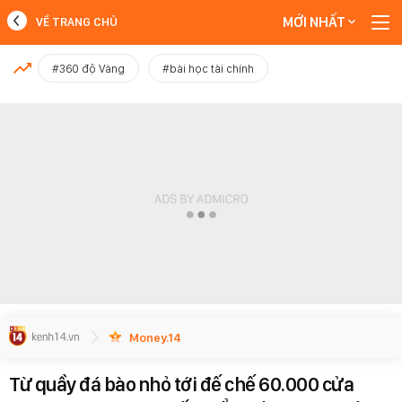
MỚI NHẤT
VỀ TRANG CHỦ
MỚI NHẤT
#360 độ Vàng
#bài học tài chính
Xem thêm
Money.14
Từ quầy đá bào nhỏ tới đế chế 60.000 cửa