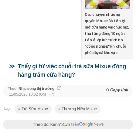
Câu chuyện nhượng
quyền Mixue: Bỏ tiền tỷ
mở cửa hàng vài chục m2,
thu từng đồng 10 ngàn
tiền lẻ, áp lực từ chính
"đồng nghiệp" khi chuỗi
phủ dày cả khu vực
Thấy gì từ việc chuỗi trà sữa Mixue đóng
hàng trăm cửa hàng?
Theo
Nhịp sống thị trường
Copy link
11/05/2026 10:02 (GMT +7)
Tags
Trà Sữa Mixue
Thương Hiệu Mixue
Theo dõi Kenh14.vn trên