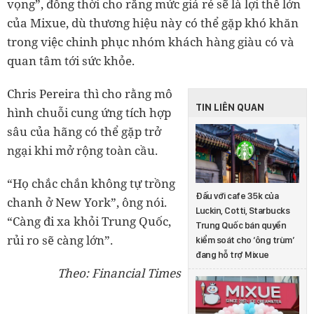
vọng”, đồng thời cho rằng mức giá rẻ sẽ là lợi thế lớn
của Mixue, dù thương hiệu này có thể gặp khó khăn
trong việc chinh phục nhóm khách hàng giàu có và
quan tâm tới sức khỏe.
Chris Pereira thì cho rằng mô
TIN LIÊN QUAN
hình chuỗi cung ứng tích hợp
sâu của hãng có thể gặp trở
ngại khi mở rộng toàn cầu.
“Họ chắc chắn không tự trồng
Đấu với cafe 35k của
chanh ở New York”, ông nói.
Luckin, Cotti, Starbucks
“Càng đi xa khỏi Trung Quốc,
Trung Quốc bán quyền
rủi ro sẽ càng lớn”.
kiểm soát cho ‘ông trùm’
đang hỗ trợ Mixue
Theo: Financial Times