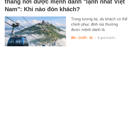
thẳng nơi được mệnh danh "lạnh nhất Việt
Nam": Khi nào đón khách?
Trong tương lai, du khách có thể
chinh phục đỉnh núi thường
được mệnh danh là
ĂN - CHƠI - ĐI
-
6 giờ trước
"Hoa hậu nghèo nhất Việt Nam" đứng yên
cũng toát khí chất phú bà, visual hậu sinh
con thứ 2 gây chú ý
Đỗ Mỹ Linh thoải mái lộ diện
khoe vóc dáng sau khi sinh con.
STAR
-
6 giờ trước