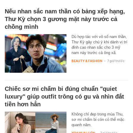
Nếu nhan sắc nam thần có bảng xếp hạng,
Thư Kỳ chọn 3 gương mặt này trước cả
chồng mình
Dù hợp tác với vô số nam thần,
Thư Kỳ gây chú ý khi dành vị trí
đỉnh cao nhan sắc cho 3 mỹ
nam này trước cả ông xã.
BEAUTY & FASHION
-
7 giờ trước
Chiếc sơ mi chấm bi đúng chuẩn "quiet
luxury" giúp outfit trông có gu và nhìn đắt
tiền hơn hẳn
Không chỉ đẹp trong mùa Thu,
sơ mi chấm bi còn có thể mặc
quanh năm.