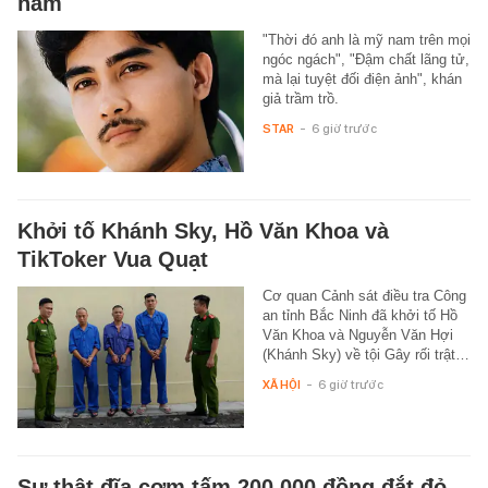
năm
"Thời đó anh là mỹ nam trên mọi
ngóc ngách", "Đậm chất lãng tử,
mà lại tuyệt đối điện ảnh", khán
giả trầm trồ.
STAR
-
6 giờ trước
Khởi tố Khánh Sky, Hồ Văn Khoa và
TikToker Vua Quạt
Cơ quan Cảnh sát điều tra Công
an tỉnh Bắc Ninh đã khởi tố Hồ
Văn Khoa và Nguyễn Văn Hợi
(Khánh Sky) về tội Gây rối trật…
XÃ HỘI
-
6 giờ trước
Sự thật đĩa cơm tấm 200.000 đồng đắt đỏ