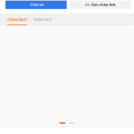
Chia sẻ
Sao chép link
CÙNG MỤC
ĐANG HOT