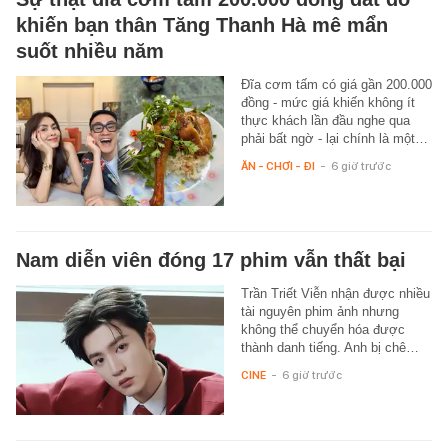
khiến bạn thân Tăng Thanh Hà mê mẩn
suốt nhiều năm
Đĩa cơm tấm có giá gần 200.000
đồng - mức giá khiến không ít
thực khách lần đầu nghe qua
phải bất ngờ - lại chính là một…
ĂN - CHƠI - ĐI
-
6 giờ trước
Nam diễn viên đóng 17 phim vẫn thất bại
Trần Triết Viễn nhận được nhiều
tài nguyên phim ảnh nhưng
không thể chuyển hóa được
thành danh tiếng. Anh bị chê…
CINE
-
6 giờ trước