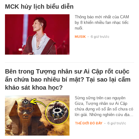
MCK hủy lịch biểu diễn
Thông báo mới nhất của CAM
by 8 khiến nhiều fan nhạc tiếc
nuối.
MUSIK
-
6 giờ trước
Bên trong Tượng nhân sư Ai Cập rốt cuộc
ẩn chứa bao nhiêu bí mật? Tại sao lại cấm
khảo sát khoa học?
Sừng sững trên cao nguyên
Giza, Tượng nhân sư Ai Cập
chứa đựng vô số ẩn số chưa có
lời giải. Những nghiên cứu địa…
THẾ GIỚI ĐÓ ĐÂY
-
6 giờ trước