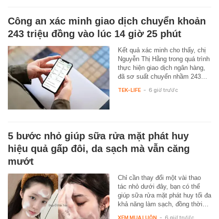
Công an xác minh giao dịch chuyển khoản
243 triệu đồng vào lúc 14 giờ 25 phút
Kết quả xác minh cho thấy, chị
Nguyễn Thị Hằng trong quá trình
thực hiện giao dịch ngân hàng,
đã sơ suất chuyển nhầm 243…
TEK-LIFE
-
6 giờ trước
5 bước nhỏ giúp sữa rửa mặt phát huy
hiệu quả gấp đôi, da sạch mà vẫn căng
mướt
Chỉ cần thay đổi một vài thao
tác nhỏ dưới đây, bạn có thể
giúp sữa rửa mặt phát huy tối đa
khả năng làm sạch, đồng thời…
XEM MUA LUÔN
-
6 giờ trước