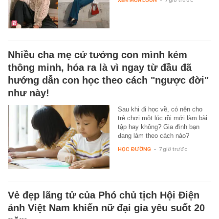
XEM MUA LUÔN
-
7 giờ trước
Nhiều cha mẹ cứ tưởng con mình kém
thông minh, hóa ra là vì ngay từ đầu đã
hướng dẫn con học theo cách "ngược đời"
như này!
Sau khi đi học về, có nên cho
trẻ chơi một lúc rồi mới làm bài
tập hay không? Gia đình bạn
đang làm theo cách nào?
HỌC ĐƯỜNG
-
7 giờ trước
Vẻ đẹp lãng tử của Phó chủ tịch Hội Điện
ảnh Việt Nam khiến nữ đại gia yêu suốt 20