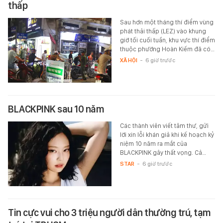
thấp
Sau hơn một tháng thí điểm vùng
phát thải thấp (LEZ) vào khung
giờ tối cuối tuần, khu vực thí điểm
thuộc phường Hoàn Kiếm đã có…
XÃ HỘI
-
6 giờ trước
BLACKPINK sau 10 năm
Các thành viên viết tâm thư, gửi
lời xin lỗi khán giả khi kế hoạch kỷ
niệm 10 năm ra mắt của
BLACKPINK gây thất vọng. Cả…
STAR
-
6 giờ trước
Tin cực vui cho 3 triệu người dân thường trú, tạm