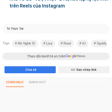
trên Reels của Instagram
Trí Thức Trẻ
Tags
Nữ Nghệ Sĩ
Lisa
Rosé
IU
Spotify
Theo dõi Kenh14.vn trên
Chia sẻ
Sao chép link
CÙNG MỤC
ĐANG HOT