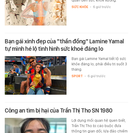
quan đến sức khỏe xương.
SỨC KHỎE
-
6 giờ trước
Bạn gái xinh đẹp của "thần đồng" Lamine Yamal
tự mình hé lộ tình hình sức khoẻ đáng lo
Bạn gái Lamine Yamal tiết lộ sức
khỏe đáng lo, phải điều trị suốt 3
tháng.
SPORT
-
6 giờ trước
Công an tìm bị hại của Trần Thị Tho SN 1980
Lợi dụng mối quan hệ quen biết,
Trần Thị Tho bị cáo buộc đưa
thông tin gian dối, lừa đảo chiếm