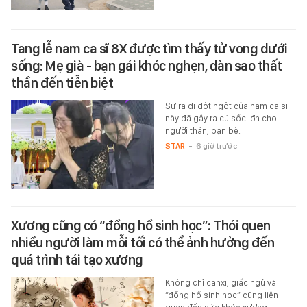
Tang lễ nam ca sĩ 8X được tìm thấy tử vong dưới
sống: Mẹ già - bạn gái khóc nghẹn, dàn sao thất
thần đến tiễn biệt
Sự ra đi đột ngột của nam ca sĩ
này đã gây ra cú sốc lớn cho
người thân, bạn bè.
STAR
-
6 giờ trước
Xương cũng có “đồng hồ sinh học”: Thói quen
nhiều người làm mỗi tối có thể ảnh hưởng đến
quá trình tái tạo xương
Không chỉ canxi, giấc ngủ và
“đồng hồ sinh học” cũng liên