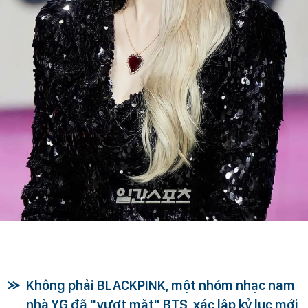
Không phải BLACKPINK, một nhóm nhạc nam
nhà YG đã "vượt mặt" BTS, xác lập kỷ lục mới