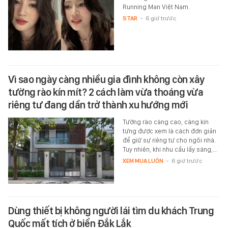
Running Man Việt Nam.
STAR
-
6 giờ trước
Vì sao ngày càng nhiều gia đình không còn xây
tường rào kín mít? 2 cách làm vừa thoáng vừa
riêng tư đang dần trở thành xu hướng mới
Tường rào càng cao, càng kín
từng được xem là cách đơn giản
để giữ sự riêng tư cho ngôi nhà.
Tuy nhiên, khi nhu cầu lấy sáng,…
XEM MUA LUÔN
-
6 giờ trước
Dùng thiết bị không người lái tìm du khách Trung
Quốc mất tích ở biển Đắk Lắk