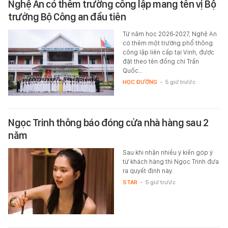
Nghệ An có thêm trường công lập mang tên vị Bộ
trưởng Bộ Công an đầu tiên
Từ năm học 2026-2027, Nghệ An
có thêm một trường phổ thông
công lập liên cấp tại Vinh, được
đặt theo tên đồng chí Trần
Quốc…
HỌC ĐƯỜNG
-
5 giờ trước
Ngọc Trinh thông báo đóng cửa nhà hàng sau 2
năm
Sau khi nhận nhiều ý kiến góp ý
từ khách hàng thì Ngọc Trinh đưa
ra quyết định này.
STAR
-
5 giờ trước