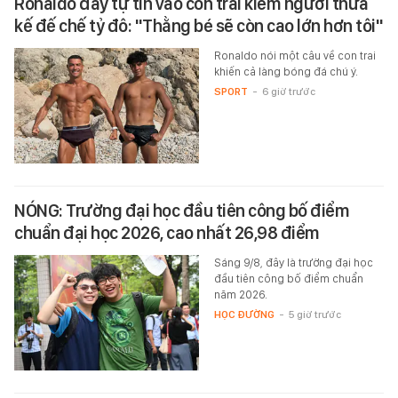
Ronaldo đầy tự tin vào con trai kiêm người thừa
kế đế chế tỷ đô: "Thằng bé sẽ còn cao lớn hơn tôi"
Ronaldo nói một câu về con trai
khiến cả làng bóng đá chú ý.
SPORT
-
6 giờ trước
NÓNG: Trường đại học đầu tiên công bố điểm
chuẩn đại học 2026, cao nhất 26,98 điểm
Sáng 9/8, đây là trường đại học
đầu tiên công bố điểm chuẩn
năm 2026.
HỌC ĐƯỜNG
-
5 giờ trước