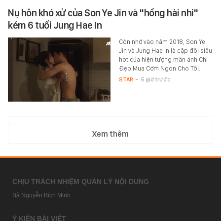
Nụ hôn khó xử của Son Ye Jin và "hồng hài nhi"
kém 6 tuổi Jung Hae In
Còn nhớ vào năm 2018, Son Ye
Jin và Jung Hae In là cặp đôi siêu
hot của hiện tượng màn ảnh Chị
Đẹp Mua Cơm Ngon Cho Tôi.
STAR
-
5 giờ trước
Xem thêm
CHỊU TRÁCH NHIỆM QUẢN LÝ NỘI DUNG
Bà Nguyễn Bích Minh
Ý KIẾN BÀI VIẾT