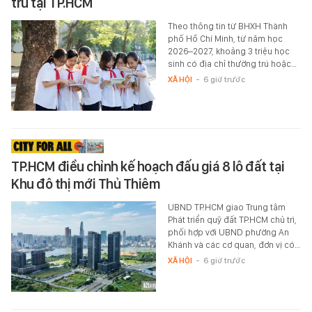
trú tại TP.HCM
Theo thông tin từ BHXH Thành
phố Hồ Chí Minh, từ năm học
2026–2027, khoảng 3 triệu học
sinh có địa chỉ thường trú hoặc…
XÃ HỘI
-
6 giờ trước
TP.HCM điều chỉnh kế hoạch đấu giá 8 lô đất tại
Khu đô thị mới Thủ Thiêm
UBND TP.HCM giao Trung tâm
Phát triển quỹ đất TP.HCM chủ trì,
phối hợp với UBND phường An
Khánh và các cơ quan, đơn vị có…
XÃ HỘI
-
6 giờ trước