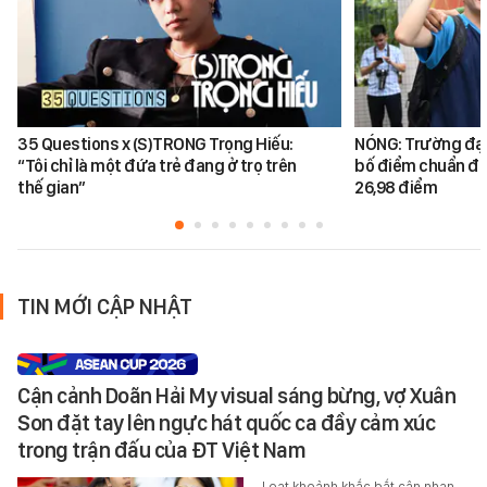
35 Questions x (S)TRONG Trọng Hiếu:
NÓNG: Trường đại
“Tôi chỉ là một đứa trẻ đang ở trọ trên
bố điểm chuẩn đại
thế gian”
26,98 điểm
TIN MỚI CẬP NHẬT
Cận cảnh Doãn Hải My visual sáng bừng, vợ Xuân
Son đặt tay lên ngực hát quốc ca đầy cảm xúc
trong trận đấu của ĐT Việt Nam
Loạt khoảnh khắc bắt cận nhan