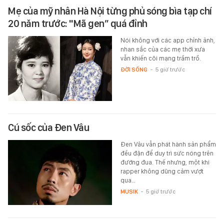
Mẹ của mỹ nhân Hà Nội từng phủ sóng bìa tạp chí
20 năm trước: "Mã gen” quá đỉnh
Nói không với các app chỉnh ảnh,
nhan sắc của các mẹ thời xưa
vẫn khiến cõi mạng trầm trồ.
ĐỜI SỐNG
-
5 giờ trước
Cú sốc của Đen Vâu
Đen Vâu vẫn phát hành sản phẩm
đều đặn để duy trì sức nóng trên
đường đua. Thế nhưng, một khi
rapper không dũng cảm vượt
qua…
MUSIK
-
5 giờ trước