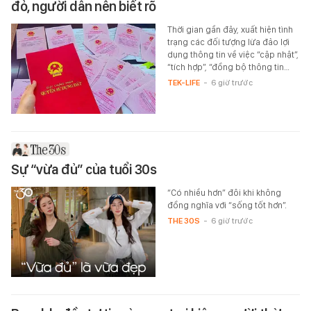
đỏ, người dân nên biết rõ
Thời gian gần đây, xuất hiện tình
trạng các đối tượng lừa đảo lợi
dụng thông tin về việc “cập nhật”,
“tích hợp”, “đồng bộ thông tin…
TEK-LIFE
-
6 giờ trước
Sự “vừa đủ” của tuổi 30s
“Có nhiều hơn” đôi khi không
đồng nghĩa với “sống tốt hơn”.
THE 30S
-
6 giờ trước