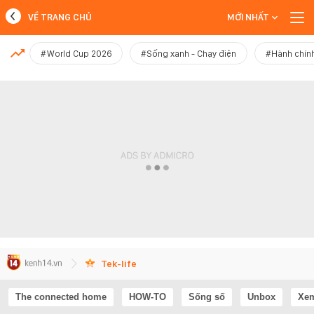
VỀ TRANG CHỦ
MỚI NHẤT
MỚI NHẤT
#World Cup 2026
#Sống xanh - Chạy điện
#Hành chính
Xem thêm
Tek-life
The connected home
HOW-TO
Sống số
Unbox
Xem