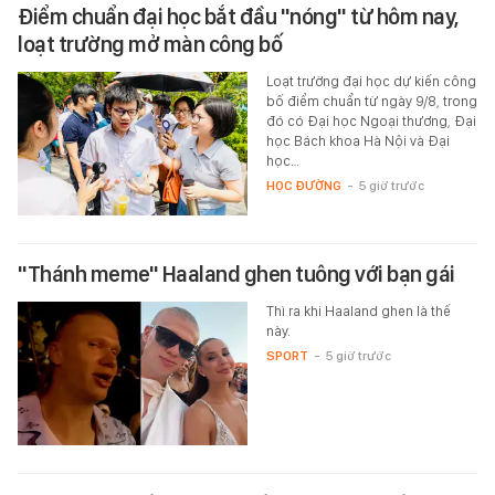
Điểm chuẩn đại học bắt đầu "nóng" từ hôm nay,
loạt trường mở màn công bố
Loạt trường đại học dự kiến công
bố điểm chuẩn từ ngày 9/8, trong
đó có Đại học Ngoại thương, Đại
học Bách khoa Hà Nội và Đại
học…
HỌC ĐƯỜNG
-
5 giờ trước
"Thánh meme" Haaland ghen tuông với bạn gái
Thì ra khi Haaland ghen là thế
này.
SPORT
-
5 giờ trước