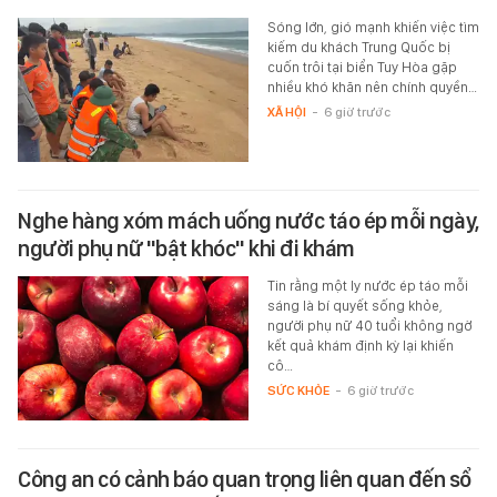
Sóng lớn, gió mạnh khiến việc tìm
kiếm du khách Trung Quốc bị
cuốn trôi tại biển Tuy Hòa gặp
nhiều khó khăn nên chính quyền…
XÃ HỘI
-
6 giờ trước
Nghe hàng xóm mách uống nước táo ép mỗi ngày,
người phụ nữ "bật khóc" khi đi khám
Tin rằng một ly nước ép táo mỗi
sáng là bí quyết sống khỏe,
người phụ nữ 40 tuổi không ngờ
kết quả khám định kỳ lại khiến
cô…
SỨC KHỎE
-
6 giờ trước
Công an có cảnh báo quan trọng liên quan đến sổ