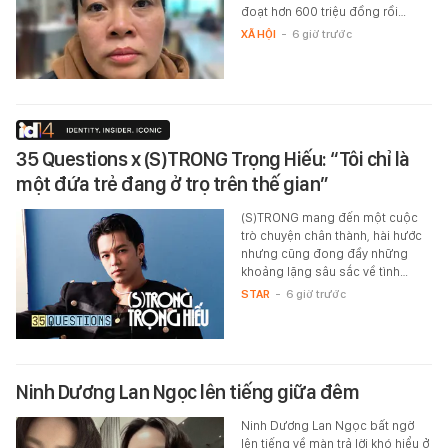
đoạt hơn 600 triệu đồng rồi…
XÃ HỘI
-
6 giờ trước
35 Questions x (S)TRONG Trọng Hiếu: “Tôi chỉ là
một đứa trẻ đang ở trọ trên thế gian”
(S)TRONG mang đến một cuộc
trò chuyện chân thành, hài hước
nhưng cũng đong đầy những
khoảng lặng sâu sắc về tình…
STAR
-
6 giờ trước
Ninh Dương Lan Ngọc lên tiếng giữa đêm
Ninh Dương Lan Ngọc bất ngờ
lên tiếng về màn trả lời khó hiểu ở