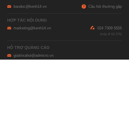
bandoc@kenh14.vn
Câu hỏi thường gặp
HỢP TÁC NỘI DUNG
marketing@kenh14.vn
024 7309 5555
HỖ TRỢ QUẢNG CÁO
giaitrixahoi@admicro.vn
02473007108
TRỤ SỞ HÀ NỘI
Tầng 21, Tòa nhà Center Building, Hapulico Complex, Số 01, phố
Nguyễn Huy Tưởng, phường Thanh Xuân, thành phố Hà Nội
TRỤ SỞ TP.HỒ CHÍ MINH
Tầng 4, Tòa nhà 123, số 127 Võ Văn Tần, Phường Xuân Hòa, TPHCM
Giấy phép thiết lập trang thông tin điện tử tổng hợp trên mạng số
2215/GP-TTĐT do Sở Thông tin và Truyền thông Hà Nội cấp ngày 10