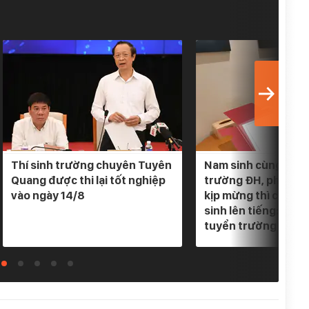
Thí sinh trường chuyên Tuyên
Nam sinh cùng lúc 
Quang được thi lại tốt nghiệp
trường ĐH, phụ hu
vào ngày 14/8
kịp mừng thì cơ qu
sinh lên tiếng: "Em
tuyển trường nào"