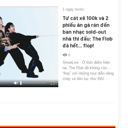
1 ngày trước
Từ cát xê 100k và 2
phiếu ăn gà rán đến
ban nhạc sold-out
nhà thi đấu: The Flob
đã hết… flop!
0
ShowLive · Ở thời điểm hiện
tại, The Flob đã không còn…
“flop” với những tour diễn riêng
cháy vé liên tục như ĐẠI…