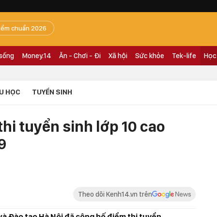
iểm chuẩn 2026
 sống
Money.14
Ăn - Chơi - Đi
Xã hội
Sức khỏe
Tek-life
Học
U HỌC
TUYỂN SINH
thi tuyển sinh lớp 10 cao
9
Theo dõi Kenh14.vn trên
 và Đào tạo Hà Nội đã công bố điểm thi tuyển