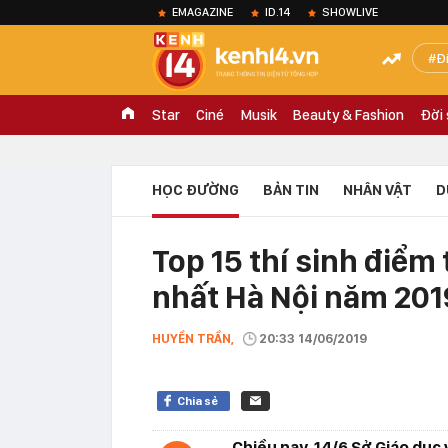
EMAGAZINE
ID.14
SHOWLIVE
Đ
Star
Ciné
Musik
Beauty & Fashion
Đời
HỌC ĐƯỜNG
BẢN TIN
NHÂN VẬT
D
Top 15 thí sinh điểm 
nhất Hà Nội năm 201
HUYỀN TRẦN,
20:33 14/06/2019
Chia sẻ
Chiều nay, 14/6 Sở Giáo dục