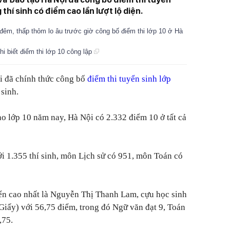
thí sinh có điểm cao lần lượt lộ diện.
 đêm, thấp thỏm lo âu trước giờ công bố điểm thi lớp 10 ở Hà
hi biết điểm thi lớp 10 công lập
 đã chính thức công bố
điểm thi tuyển sinh lớp
 sinh.
vào lớp 10 năm nay, Hà Nội có 2.332 điểm 10 ở tất cả
i 1.355 thí sinh, môn Lịch sử có 951, môn Toán có
yển cao nhất là Nguyễn Thị Thanh Lam, cựu học sinh
iấy) với 56,75 điểm, trong đó Ngữ văn đạt 9, Toán
,75.