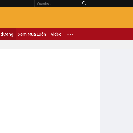
 đường
Xem Mua Luôn
Video