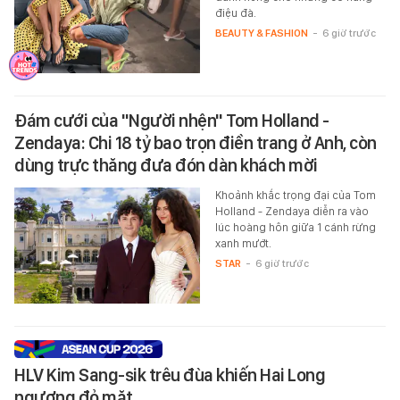
điệu đà.
BEAUTY & FASHION
-
6 giờ trước
Đám cưới của "Người nhện" Tom Holland -
Zendaya: Chi 18 tỷ bao trọn điền trang ở Anh, còn
dùng trực thăng đưa đón dàn khách mời
Khoảnh khắc trọng đại của Tom
Holland - Zendaya diễn ra vào
lúc hoàng hôn giữa 1 cánh rừng
xanh mướt.
STAR
-
6 giờ trước
HLV Kim Sang-sik trêu đùa khiến Hai Long
ngượng đỏ mặt