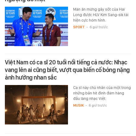
Màn ăn mừng gây sốt của Hai
Long được HLV Kim Sang-sik tái
hiện cực hóm hỉnh.
SPORT
-
6 giờ trước
Việt Nam có ca sĩ 20 tuổi nổi tiếng cả nước: Nhạc
vang lên ai cũng biết, vượt qua biến cố bỏng nặng
ảnh hưởng nhan sắc
Ca sĩ này chủ nhân của một trong
những bản hit đình đám hàng
đầu làng nhạc Việt.
MUSIK
-
6 giờ trước