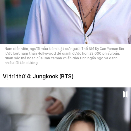
Nam diễn viên, người mẫu kiêm luật sư người Thổ Nhĩ Kỳ Can Yaman lấn
lượt loạt nam thần Hollywood để giành được hơn 23.000 phiếu bầu.
Nhan sắc mê hoặc của Can Yaman khiến dân tình ngẩn ngơ và dành
nhiều lời tán dương
Vị trí thứ 4: Jungkook (BTS)