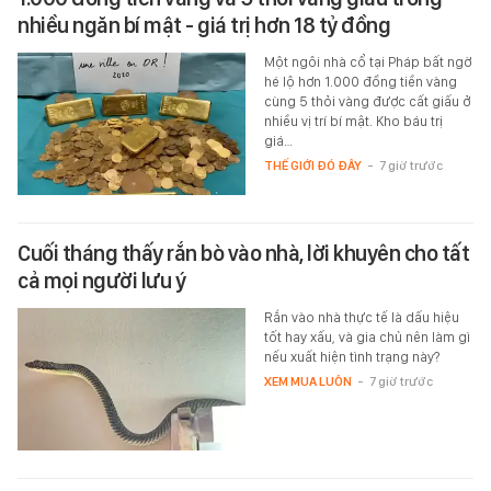
nhiều ngăn bí mật - giá trị hơn 18 tỷ đồng
Một ngôi nhà cổ tại Pháp bất ngờ
hé lộ hơn 1.000 đồng tiền vàng
cùng 5 thỏi vàng được cất giấu ở
nhiều vị trí bí mật. Kho báu trị
giá…
THẾ GIỚI ĐÓ ĐÂY
-
7 giờ trước
Cuối tháng thấy rắn bò vào nhà, lời khuyên cho tất
cả mọi người lưu ý
Rắn vào nhà thực tế là dấu hiệu
tốt hay xấu, và gia chủ nên làm gì
nếu xuất hiện tình trạng này?
XEM MUA LUÔN
-
7 giờ trước