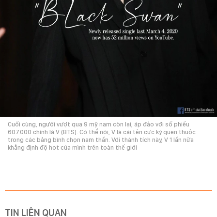
Cuối cùng, người vượt qua 9 mỹ nam còn lại, áp đảo với số phiếu
607.000 chính là V (BTS). Có thể nói, V là cái tên cực kỳ quen thuộc
trong các bảng bình chọn nam thần. Với thành tích này, V 1 lần nữa
khẳng định độ hot của mình trên toàn thế giới
TIN LIÊN QUAN