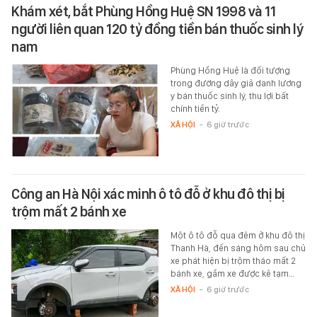
Khám xét, bắt Phùng Hồng Huệ SN 1998 và 11
người liên quan 120 tỷ đồng tiền bán thuốc sinh lý
nam
Phùng Hồng Huệ là đối tượng
trong đường dây giả danh lương
y bán thuốc sinh lý, thu lợi bất
chính tiền tỷ.
XÃ HỘI
-
6 giờ trước
Công an Hà Nội xác minh ô tô đỗ ở khu đô thị bị
trộm mất 2 bánh xe
Một ô tô đỗ qua đêm ở khu đô thị
Thanh Hà, đến sáng hôm sau chủ
xe phát hiện bị trộm tháo mất 2
bánh xe, gầm xe được kê tạm…
XÃ HỘI
-
6 giờ trước