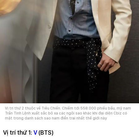
Vị trí thứ 2 thuộc về Tiêu Chiến. Chiếm tới 558.000 phiếu bầu, mỹ nam
Trần Tình Lệnh xuất sắc bỏ xa các ngôi sao khác khi đại diện Cbiz có
mặt trong danh sách sao nam điển trai nhất thế giới này
Vị trí thứ 1:
V
(BTS)