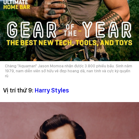
Chàng "Aquaman" Jason Momoa nhận được 3.800 phiếu bầu. Sinh năm
1979, nam diễn viên sở hữu vẻ đẹp hoang dã, nan tính và cực kỳ quyến
rũ
Vị trí thứ 9:
Harry Styles