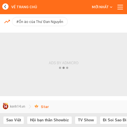
VỀ TRANG CHỦ
MỚI NHẤT
MỚI NHẤT
#Ồn ào của Thư Đan Nguyễn
Xem thêm
Star
Sao Việt
Hội bạn thân Showbiz
TV Show
Đi Soi Sao Đi