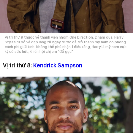
Vị trí thứ 9 thuộc về thành viên nhóm One Direction. 2 năm qua, Harry
Styles rũ bỏ vẻ đẹp lãng tử ngày trước để trở thành mỹ nam có phong
cách phi giới tính. Không thể phủ nhận 1 điều rằng, Harry là mỹ nam cực
kỳ có sức hút, khiến hội chị em "đổ gục"
Vị trí thứ 8:
Kendrick Sampson