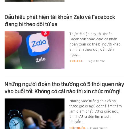
Dấu hiệu phát hiện tài khoản Zalo và Facebook
đang bị theo dõi từ xa
Thực tế hiện nay, tài khoản
Facebook hoặc Zalo cá nhân
hoàn toàn có thể bị người khác
âm thầm theo dõi, dẫn đến
nguy…
TEK-LIFE
-
6 giờ trước
Những người đoản thọ thường có 5 thói quen này
vào buổi tối: Không có cái nào thì xin chúc mừng!
Những việc tưởng như vô hại
trước giờ đi ngủ có thể âm thầm
làm giảm chất lượng giấc ngủ,
ảnh hưởng đến tim mạch,
chuyển…
SỨC KHỎE
-
6 giờ trước