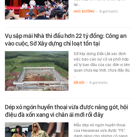
lại…
HỌC ĐƯỜNG
-
6 giờ trước
Vụ sập mái Nhà thi đấu hơn 22 tỷ đồng: Công an
vào cuộc, Sở Xây dựng chỉ loạt tồn tại
Sở Xây dựng Đắk Lắk xác định
việc báo cáo sự cố và phối hợp
xử lý ban đầu của các đơn vị liên
quan chưa kịp thời, chưa đầy đủ;
…
XÃ HỘI
-
6 giờ trước
Dép xỏ ngón huyền thoại vừa được nâng gót, hội
điệu đà xốn xang vì chân ái mới rồi đây
Mẫu dép xỏ ngón huyền thoại
của Havaianas vừa được "F5",
dành riêng cho những cô nàng