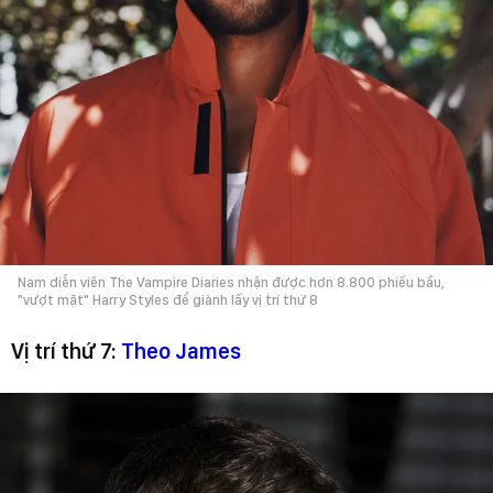
Nam diễn viên The Vampire Diaries nhận được hơn 8.800 phiếu bầu,
"vượt mặt" Harry Styles để giành lấy vị trí thứ 8
Vị trí thứ 7:
Theo James