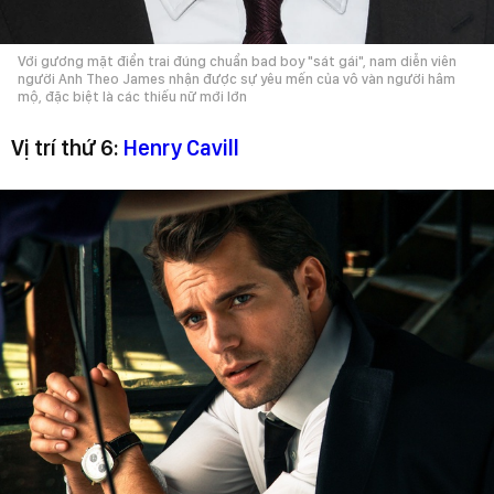
Với gương mặt điển trai đúng chuẩn bad boy "sát gái", nam diễn viên
người Anh Theo James nhận được sự yêu mến của vô vàn người hâm
mộ, đặc biệt là các thiếu nữ mới lớn
Vị trí thứ 6:
Henry Cavill