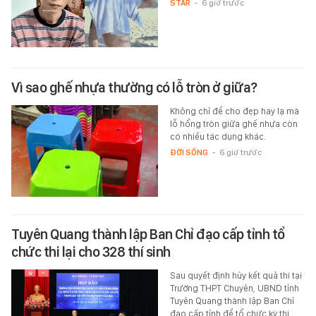
STAR
-
6 giờ trước
Vì sao ghế nhựa thường có lỗ tròn ở giữa?
Không chỉ để cho đẹp hay lạ mà
lỗ hổng tròn giữa ghế nhựa còn
có nhiều tác dụng khác.
ĐỜI SỐNG
-
6 giờ trước
Tuyên Quang thành lập Ban Chỉ đạo cấp tỉnh tổ
chức thi lại cho 328 thí sinh
Sau quyết định hủy kết quả thi tại
Trường THPT Chuyên, UBND tỉnh
Tuyên Quang thành lập Ban Chỉ
đạo cấp tỉnh để tổ chức kỳ thi