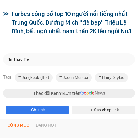
Forbes công bố top 10 người nổi tiếng nhất
Trung Quốc: Dương Mịch "đè bẹp" Triệu Lệ
Dĩnh, bất ngờ nhất nam thần 2K lên ngôi No.1
Trí Thức Trẻ
Tags
Jungkook (bts)
Jason Momoa
Harry Styles
Theo dõi Kenh14.vn trên
Chia sẻ
Sao chép link
CÙNG MỤC
ĐANG HOT