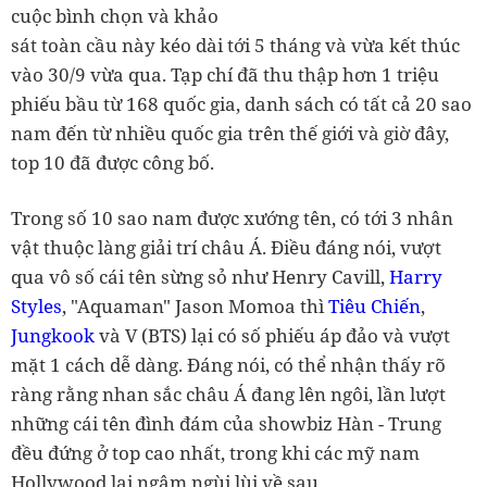
cuộc bình chọn và khảo
sát toàn cầu này kéo dài tới 5 tháng và vừa kết thúc
vào 30/9 vừa qua. Tạp chí đã thu thập hơn 1 triệu
phiếu bầu từ 168 quốc gia, danh sách có tất cả 20 sao
nam đến từ nhiều quốc gia trên thế giới và giờ đây,
top 10 đã được công bố.
Trong số 10 sao nam được xướng tên, có tới 3 nhân
vật thuộc làng giải trí châu Á. Điều đáng nói, vượt
qua vô số cái tên sừng sỏ như Henry Cavill,
Harry
Styles
, "Aquaman" Jason Momoa thì
Tiêu Chiến
,
Jungkook
và V (BTS) lại có số phiếu áp đảo và vượt
mặt 1 cách dễ dàng. Đáng nói, có thể nhận thấy rõ
ràng rằng nhan sắc châu Á đang lên ngôi, lần lượt
những cái tên đình đám của showbiz Hàn - Trung
đều đứng ở top cao nhất, trong khi các mỹ nam
Hollywood lại ngậm ngùi lùi về sau.