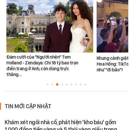
Đám cưới của "Người nhện" Tom
Khung cảnh giật
Holland - Zendaya: Chi 18 tỷ bao trọn
Hoa Hồng: TikTok
điền trang ở Anh, còn dùng trực
như "đi bão"!
thăng…
TIN MỚI CẬP NHẬT
Khám xét ngôi nhà cổ, phát hiện 'kho báu' gồm
1.000 đồng tiền vàng và 5 thỏi vàng giấu trong