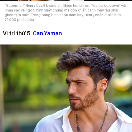
"Superman" Henry Cavill không chỉ khiến hội chị em "xỉu up xỉu down" với
nhan sắc và ngoại hình xuất chúng mà còn khiến cánh mày râu phải
ghen tị ra mặt. Trong bảng bình chọn năm nay, Henry nhận được hơn
21.000 phiếu bầu
Vị trí thứ 5:
Can Yaman