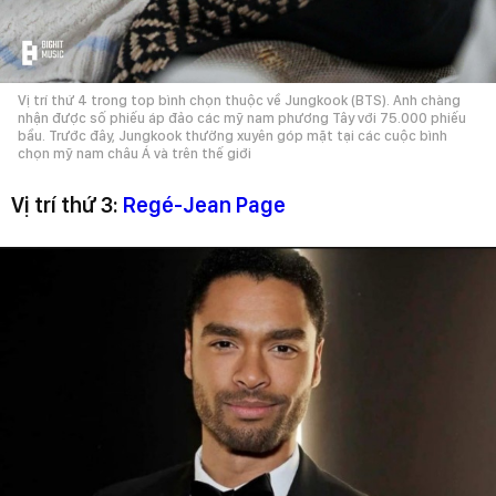
Vị trí thứ 4 trong top bình chọn thuộc về Jungkook (BTS). Anh chàng
nhận được số phiếu áp đảo các mỹ nam phương Tây với 75.000 phiếu
bầu. Trước đây, Jungkook thường xuyên góp mặt tại các cuộc bình
chọn mỹ nam châu Á và trên thế giới
Vị trí thứ 3:
Regé-Jean Page