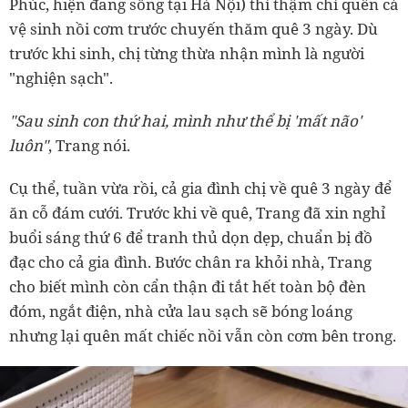
Phúc, hiện đang sống tại Hà Nội) thì thậm chí quên cả
vệ sinh nồi cơm trước chuyến thăm quê 3 ngày. Dù
trước khi sinh, chị từng thừa nhận mình là người
"nghiện sạch".
"Sau sinh con thứ hai, mình như thể bị 'mất não'
luôn"
, Trang nói.
Cụ thể, tuần vừa rồi, cả gia đình chị về quê 3 ngày để
ăn cỗ đám cưới. Trước khi về quê, Trang đã xin nghỉ
buổi sáng thứ 6 để tranh thủ dọn dẹp, chuẩn bị đồ
đạc cho cả gia đình. Bước chân ra khỏi nhà, Trang
cho biết mình còn cẩn thận đi tắt hết toàn bộ đèn
đóm, ngắt điện, nhà cửa lau sạch sẽ bóng loáng
nhưng lại quên mất chiếc nồi vẫn còn cơm bên trong.