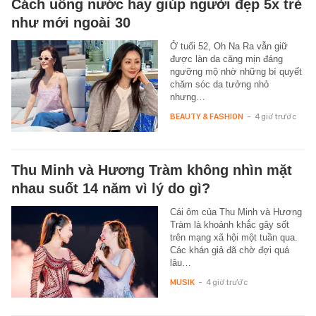
Cách uống nước hay giúp người đẹp 5x trẻ
như mới ngoài 30
Ở tuổi 52, Oh Na Ra vẫn giữ
được làn da căng mịn đáng
ngưỡng mộ nhờ những bí quyết
chăm sóc da tưởng nhỏ
nhưng…
BEAUTY & FASHION
-
4 giờ trước
Thu Minh và Hương Tràm không nhìn mặt
nhau suốt 14 năm vì lý do gì?
Cái ôm của Thu Minh và Hương
Tràm là khoảnh khắc gây sốt
trên mạng xã hội một tuần qua.
Các khán giả đã chờ đợi quá
lâu…
MUSIK
-
4 giờ trước