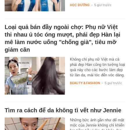
HỌC ĐƯỜNG
-
5 giờ trước
Loại quả bán đầy ngoài chợ: Phụ nữ Việt
thi nhau ủ tóc óng mượt, phái đẹp Hàn lại
mê làm nước uống "chống già", tiêu mỡ
giảm cân
Không chỉ phụ nữ Việt mà cả
phái đẹp Hàn cũng tin tưởng loại
quả này cho các bước làm đẹp
từ làn da, mái tóc đến vóc dáng.
BEAUTY & FASHION
-
5 giờ trước
Tìm ra cách để da không tì vết như Jennie
Những bức ảnh gần như để mặt
mộc của Jennie không chỉ khiến