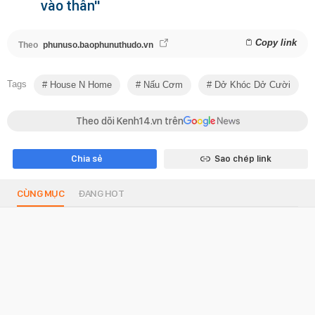
vào thân"
Copy link
Theo
phunuso.baophunuthudo.vn
Tags
House N Home
Nấu Cơm
Dở Khóc Dở Cười
Theo dõi Kenh14.vn trên
Chia sẻ
Sao chép link
CÙNG MỤC
ĐANG HOT