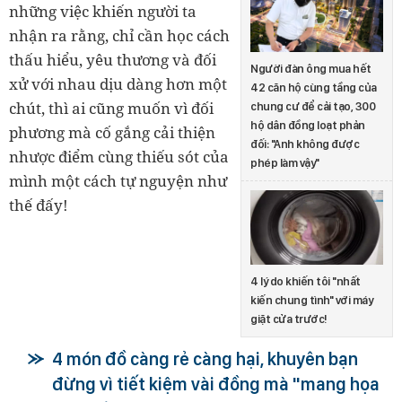
những việc khiến người ta
nhận ra rằng, chỉ cần học cách
thấu hiểu, yêu thương và đối
Người đàn ông mua hết
xử với nhau dịu dàng hơn một
42 căn hộ cùng tầng của
chút, thì ai cũng muốn vì đối
chung cư để cải tạo, 300
hộ dân đồng loạt phản
phương mà cố gắng cải thiện
đối: "Anh không được
nhược điểm cùng thiếu sót của
phép làm vậy"
mình một cách tự nguyện như
thế đấy!
4 lý do khiến tôi "nhất
kiến chung tình" với máy
giặt cửa trước!
4 món đồ càng rẻ càng hại, khuyên bạn
đừng vì tiết kiệm vài đồng mà "mang họa