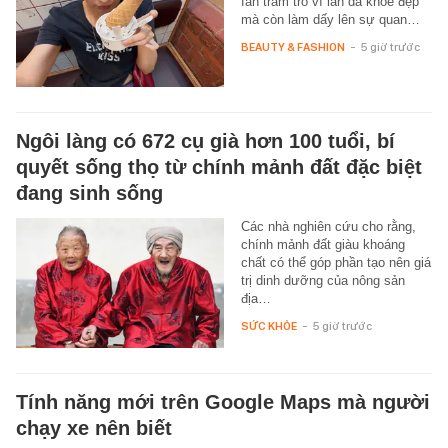
fan trầm trồ vì làn da khỏe đẹp
mà còn làm dấy lên sự quan…
BEAUTY & FASHION
-
5 giờ trước
Ngôi làng có 672 cụ già hơn 100 tuổi, bí
quyết sống thọ từ chính mảnh đất đặc biệt
đang sinh sống
Các nhà nghiên cứu cho rằng,
chính mảnh đất giàu khoáng
chất có thể góp phần tạo nên giá
trị dinh dưỡng của nông sản
địa…
SỨC KHỎE
-
5 giờ trước
Tính năng mới trên Google Maps mà người
chạy xe nên biết