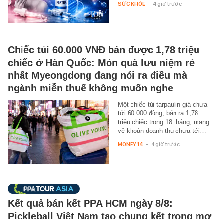
SỨC KHỎE
-
4 giờ trước
Chiếc túi 60.000 VNĐ bán được 1,78 triệu
chiếc ở Hàn Quốc: Món quà lưu niệm rẻ
nhất Myeongdong đang nói ra điều mà
ngành miễn thuế không muốn nghe
Một chiếc túi tarpaulin giá chưa
tới 60.000 đồng, bán ra 1,78
triệu chiếc trong 18 tháng, mang
về khoản doanh thu chưa tới…
MONEY.14
-
4 giờ trước
Kết quả bán kết PPA HCM ngày 8/8:
Pickleball Việt Nam tạo chung kết trong mơ