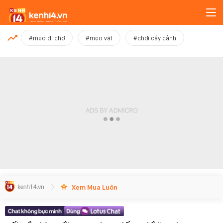
MỚI NHẤT
#mẹo đi chợ
#mẹo vặt
#chơi cây cảnh
Xem thêm
Xem Mua Luôn