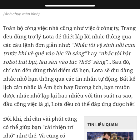
(Ảnh chụp màn hình)
Toàn bộ công việc nhà cũng như việc ở công ty, Trang
đều dùng trợ lý Lota để thiết lập lời nhắc thông qua
các câu lệnh đơn giản như:
"Nhắc tôi vệ sinh nồi cơm
trước khi về quê vào lúc 7h sáng"
hay
"nhắc tôi bật
robot hút bụi, lau sàn vào lúc 7h55' sáng"
... Sau đó,
chỉ cần đến đúng thời điểm đã hẹn, Lota sẽ dịu dàng
nhắc nhở bạn thông qua các tin nhắn tự động.
Bất kể
lịch cần nhắc là Âm lịch hay Dương lịch, bạn muốn
được nhắc nhở lặp lại bao nhiêu với tần suất ra sao,
đầu công việc là gì, Lota đều có thể đáp ứng được hết!
Đôi khi, chỉ cần vài phút cũng
TIN LIÊN QUAN
có thể giúp bạn "cải thiện trí
nhớ" như thế. Và cũng có