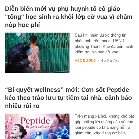
Diễn biến mới vụ phụ huynh tố cô giáo
"tống" học sinh ra khỏi lớp cờ vua vì chậm
nộp học phí
Sau khi nhận được thông tin
phản ánh trên mạng, UBND
phường Thanh Khê đã tiến hành
kiểm tra lớp học cờ vua.
HỌC ĐƯỜNG
-
4 giờ trước
“Bí quyết wellness” mới: Cơn sốt Peptide
kéo theo trào lưu tự tiêm tại nhà, cảnh báo
nhiều rủi ro
Trên mạng xã hội, không khó bắt
gặp những lời quảng cáo về các
loại peptide có khả năng hỗ trợ
giảm cân, xây dựng cơ bắp,…