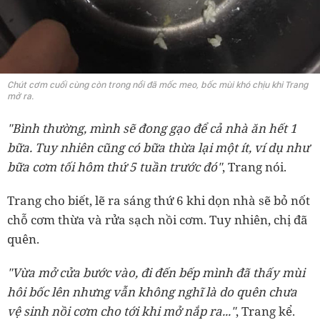
Chút cơm cuối cùng còn trong nồi đã mốc meo, bốc mùi khó chịu khi Trang
mở ra.
"Bình thường, mình sẽ đong gạo để cả nhà ăn hết 1
bữa. Tuy nhiên cũng có bữa thừa lại một ít, ví dụ như
bữa cơm tối hôm thứ 5 tuần trước đó"
, Trang nói.
Trang cho biết, lẽ ra sáng thứ 6 khi dọn nhà sẽ bỏ nốt
chỗ cơm thừa và rửa sạch nồi cơm. Tuy nhiên, chị đã
quên.
"Vừa mở cửa bước vào, đi đến bếp mình đã thấy mùi
hôi bốc lên nhưng vẫn không nghĩ là do quên chưa
vệ sinh nồi cơm cho tới khi mở nắp ra..."
, Trang kể.