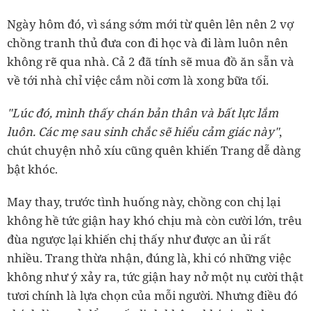
Ngày hôm đó, vì sáng sớm mới từ quên lên nên 2 vợ
chồng tranh thủ đưa con đi học và đi làm luôn nên
không rẽ qua nhà. Cả 2 đã tính sẽ mua đồ ăn sẵn và
về tới nhà chỉ việc cắm nồi cơm là xong bữa tối.
"Lúc đó, mình thấy chán bản thân và bất lực lắm
luôn. Các mẹ sau sinh chắc sẽ hiểu cảm giác này"
,
chút chuyện nhỏ xíu cũng quên khiến Trang dễ dàng
bật khóc.
May thay, trước tình huống này, chồng con chị lại
không hề tức giận hay khó chịu mà còn cười lớn, trêu
đùa ngược lại khiến chị thấy như được an ủi rất
nhiều. Trang thừa nhận, đúng là, khi có những việc
không như ý xảy ra, tức giận hay nở một nụ cười thật
tươi chính là lựa chọn của mỗi người. Nhưng điều đó