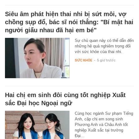
Siêu âm phát hiện thai nhi bị sứt môi, vợ
chồng sụp đổ, bác sĩ nói thẳng: "Bí mật hai
người giấu nhau đã hại em bé"
Sự chủ quan này có thể dẫn đến
những hệ quả nghiêm trọng đối
với sức khỏe của thai nhi.
SỨC KHỎE
-
5 giờ trước
Hai chị em sinh đôi cùng tốt nghiệp Xuất
sắc Đại học Ngoại ngữ
Cùng học ngành Sư phạm Tiếng
Anh, cặp chị em song sinh
Phương Anh và Châu Anh tốt
nghiệp Xuất sắc tại trường
Đại…