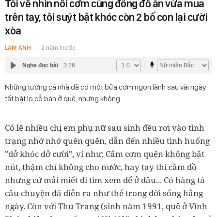
Tối về nhìn nồi cơm cùng đống đồ ăn vừa mua
trên tay, tôi suýt bật khóc còn 2 bố con lại cười
xòa
LAM ANH
2 năm trước
Nghe đọc bài
3:26
Những tưởng cả nhà đã có một bữa cơm ngon lành sau vài ngày
tất bật lo cỗ bàn ở quê, nhưng không...
Có lẽ nhiều chị em phụ nữ sau sinh đều rơi vào tình
trạng nhớ nhớ quên quên, dẫn đến nhiều tình huống
"dở khóc dở cười", ví như: Cắm cơm quên không bật
nút, thậm chí không cho nước, hay tay thì cầm đồ
nhưng cứ mải miết đi tìm xem để ở đâu... Có hàng tá
câu chuyện đã diễn ra như thế trong đời sống hằng
ngày. Còn với Thu Trang (sinh năm 1991, quê ở Vĩnh