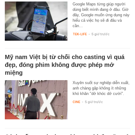
Google Maps từng giúp người
dùng biết mình đang ở đâu. Giờ
đây, Google muốn ứng dụng này
hiểu cả việc họ sẽ đi đâu và
cần…
TEK-LIFE
-
5 giờ trước
Mỹ nam Việt bị từ chối cho casting vì quá
đẹp, đóng phim không được phép mở
miệng
Xuyên suốt sự nghiệp diễn xuất,
anh chàng gặp không ít những
khó khăn "dở khóc dở cười".
CINE
-
5 giờ trước