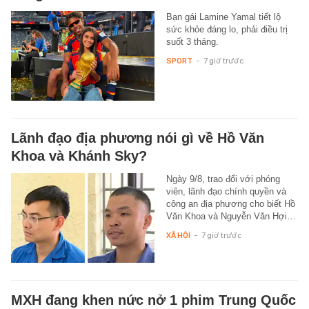
Bạn gái Lamine Yamal tiết lộ
sức khỏe đáng lo, phải điều trị
suốt 3 tháng.
SPORT
-
7 giờ trước
Lãnh đạo địa phương nói gì về Hồ Văn
Khoa và Khánh Sky?
Ngày 9/8, trao đổi với phóng
viên, lãnh đạo chính quyền và
công an địa phương cho biết Hồ
Văn Khoa và Nguyễn Văn Hợi…
XÃ HỘI
-
7 giờ trước
MXH đang khen nức nở 1 phim Trung Quốc