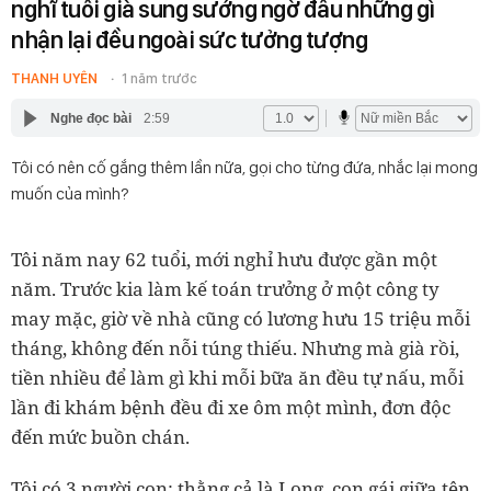
nghĩ tuổi già sung sướng ngờ đâu những gì
nhận lại đều ngoài sức tưởng tượng
THANH UYÊN
1 năm trước
Nghe đọc bài
2:59
Tôi có nên cố gắng thêm lần nữa, gọi cho từng đứa, nhắc lại mong
muốn của mình?
Tôi năm nay 62 tuổi, mới nghỉ hưu được gần một
năm. Trước kia làm kế toán trưởng ở một công ty
may mặc, giờ về nhà cũng có lương hưu 15 triệu mỗi
tháng, không đến nỗi túng thiếu. Nhưng mà già rồi,
tiền nhiều để làm gì khi mỗi bữa ăn đều tự nấu, mỗi
lần đi khám bệnh đều đi xe ôm một mình, đơn độc
đến mức buồn chán.
Tôi có 3 người con: thằng cả là Long, con gái giữa tên