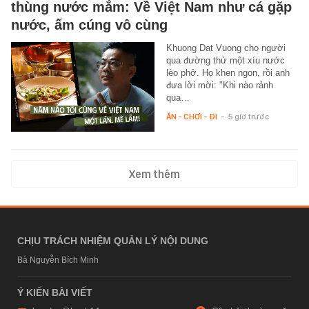
thùng nước mắm: Về Việt Nam như cá gặp
nước, ấm cúng vô cùng
Khuong Dat Vuong cho người
qua đường thử một xíu nước
lèo phở. Họ khen ngon, rồi anh
đưa lời mời: "Khi nào rảnh
qua…
ĂN - CHƠI - ĐI
-
5 giờ trước
Xem thêm
CHỊU TRÁCH NHIỆM QUẢN LÝ NỘI DUNG
Bà Nguyễn Bích Minh
Ý KIẾN BÀI VIẾT