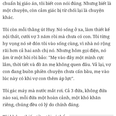
chuẩn bị giáo án, tôi biết con nói đúng. Nhưng biết là
một chuyện, còn cảm giác bị từ chối lại là chuyện
khác.
Tôi còn mỗi thằng út Huy. Nó sống ở xa, làm thiết kế
nội thất, cưới vợ 3 năm rồi mà chưa có con. Tôi từng
hy vọng nó sẽ đón tôi vào sống cùng, vì nhà nó rộng
rãi hơn cả hai anh chị nó. Nhưng hôm gọi điện, nó
ậm ừ một hồi rồi bảo: "Mẹ vào đây một mình cực
lắm, thời tiết và đồ ăn mẹ không quen đâu. Vả lại, vợ
con đang buồn phiền chuyện chưa cấn bầu, mẹ vào
lúc này có khi vợ con thêm áp lực".
Tôi gác máy mà nước mắt rơi. Cả 3 đứa, không đứa
nào sai, mỗi đứa một hoàn cảnh, một khó khăn
riêng, chúng đều có lý do chính đáng.