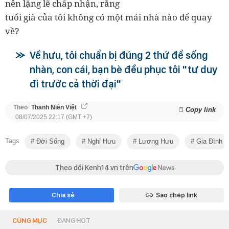
nên lặng lẽ chấp nhận, rằng
tuổi già của tôi không có một mái nhà nào để quay
về?
Về hưu, tôi chuẩn bị đúng 2 thứ để sống
nhàn, con cái, bạn bè đều phục tôi "tư duy
đi trước cả thời đại"
Theo
Thanh Niên Việt
Copy link
08/07/2025 22:17 (GMT +7)
Tags
Đời Sống
Nghỉ Hưu
Lương Hưu
Gia Đình
Theo dõi Kenh14.vn trên
Chia sẻ
Sao chép link
CÙNG MỤC
ĐANG HOT