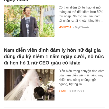
Có thời điểm tôi tự hào vì mỗi
tháng có thể tiết kiệm hơn 50%
thu nhập. Nhưng sau vài năm,
tôi nhận ra tài khoản tăng lên…
MONEY.14
-
5 giờ trước
Nam diễn viên đình đám ly hôn nữ đại gia
đúng dịp kỷ niệm 1 năm ngày cưới, nô nức
đi hẹn hò 1 nữ CEO giàu có khác
Diễn biến trong chuyện tình cảm
của nam diễn viên nổi tiếng này
khiến cho công chúng ngỡ
ngàng, bật ngửa.
STAR
-
5 giờ trước