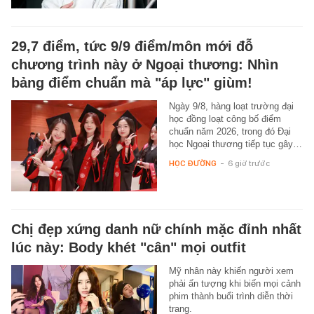
29,7 điểm, tức 9/9 điểm/môn mới đỗ
chương trình này ở Ngoại thương: Nhìn
bảng điểm chuẩn mà "áp lực" giùm!
Ngày 9/8, hàng loạt trường đại
học đồng loạt công bố điểm
chuẩn năm 2026, trong đó Đại
học Ngoại thương tiếp tục gây…
HỌC ĐƯỜNG
-
6 giờ trước
Chị đẹp xứng danh nữ chính mặc đỉnh nhất
lúc này: Body khét "cân" mọi outfit
Mỹ nhân này khiến người xem
phải ấn tượng khi biến mọi cảnh
phim thành buổi trình diễn thời
trang.