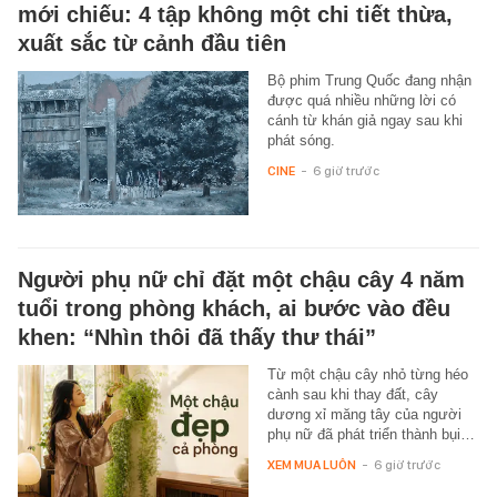
mới chiếu: 4 tập không một chi tiết thừa,
xuất sắc từ cảnh đầu tiên
Bộ phim Trung Quốc đang nhận
được quá nhiều những lời có
cánh từ khán giả ngay sau khi
phát sóng.
CINE
-
6 giờ trước
Người phụ nữ chỉ đặt một chậu cây 4 năm
tuổi trong phòng khách, ai bước vào đều
khen: “Nhìn thôi đã thấy thư thái”
Từ một chậu cây nhỏ từng héo
cành sau khi thay đất, cây
dương xỉ măng tây của người
phụ nữ đã phát triển thành bụi…
XEM MUA LUÔN
-
6 giờ trước