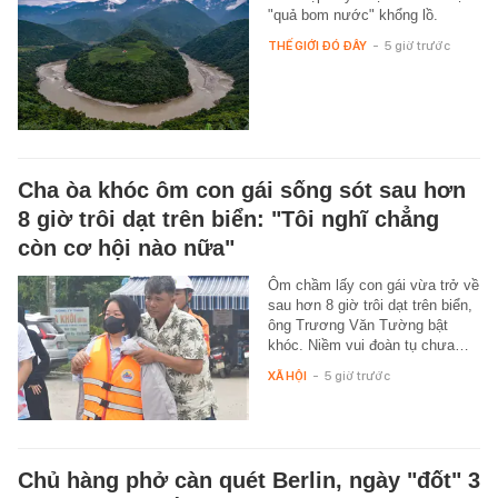
"quả bom nước" khổng lồ.
THẾ GIỚI ĐÓ ĐÂY
-
5 giờ trước
Cha òa khóc ôm con gái sống sót sau hơn
8 giờ trôi dạt trên biển: "Tôi nghĩ chẳng
còn cơ hội nào nữa"
Ôm chầm lấy con gái vừa trở về
sau hơn 8 giờ trôi dạt trên biển,
ông Trương Văn Tường bật
khóc. Niềm vui đoàn tụ chưa…
XÃ HỘI
-
5 giờ trước
Chủ hàng phở càn quét Berlin, ngày "đốt" 3