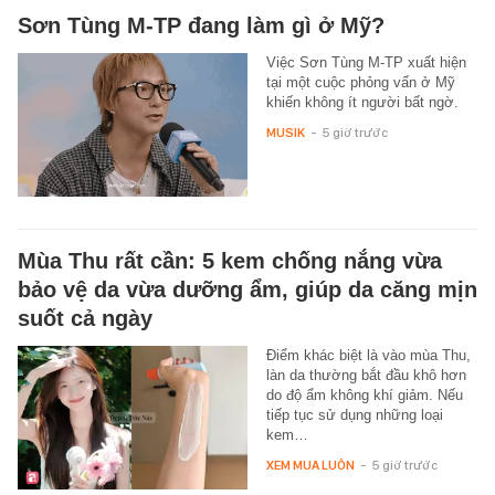
Sơn Tùng M-TP đang làm gì ở Mỹ?
Việc Sơn Tùng M-TP xuất hiện
tại một cuộc phỏng vấn ở Mỹ
khiến không ít người bất ngờ.
MUSIK
-
5 giờ trước
Mùa Thu rất cần: 5 kem chống nắng vừa
bảo vệ da vừa dưỡng ẩm, giúp da căng mịn
suốt cả ngày
Điểm khác biệt là vào mùa Thu,
làn da thường bắt đầu khô hơn
do độ ẩm không khí giảm. Nếu
tiếp tục sử dụng những loại
kem…
XEM MUA LUÔN
-
5 giờ trước