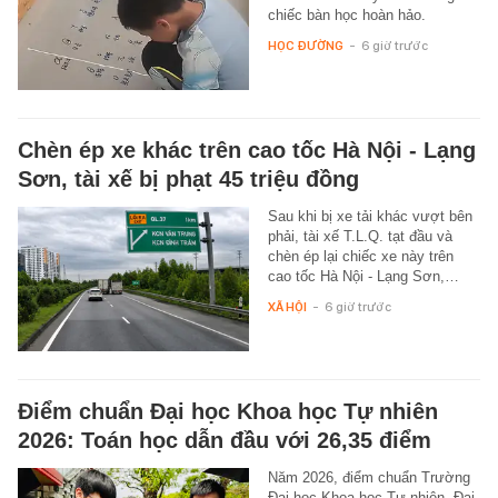
chiếc bàn học hoàn hảo.
HỌC ĐƯỜNG
-
6 giờ trước
Chèn ép xe khác trên cao tốc Hà Nội - Lạng
Sơn, tài xế bị phạt 45 triệu đồng
Sau khi bị xe tải khác vượt bên
phải, tài xế T.L.Q. tạt đầu và
chèn ép lại chiếc xe này trên
cao tốc Hà Nội - Lạng Sơn,…
XÃ HỘI
-
6 giờ trước
Điểm chuẩn Đại học Khoa học Tự nhiên
2026: Toán học dẫn đầu với 26,35 điểm
Năm 2026, điểm chuẩn Trường
Đại học Khoa học Tự nhiên, Đại