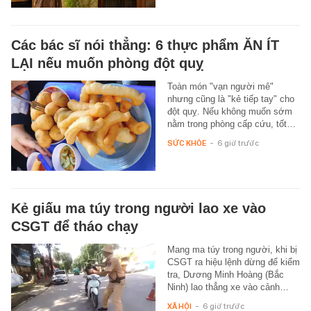
Các bác sĩ nói thẳng: 6 thực phẩm ĂN ÍT
LẠI nếu muốn phòng đột quỵ
Toàn món "vạn người mê"
nhưng cũng là "kẻ tiếp tay" cho
đột quỵ. Nếu không muốn sớm
nằm trong phòng cấp cứu, tốt…
SỨC KHỎE
-
6 giờ trước
Kẻ giấu ma túy trong người lao xe vào
CSGT để tháo chạy
Mang ma túy trong người, khi bị
CSGT ra hiệu lệnh dừng để kiểm
tra, Dương Minh Hoàng (Bắc
Ninh) lao thẳng xe vào cảnh…
XÃ HỘI
-
6 giờ trước