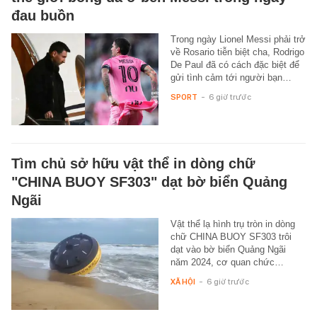
đau buồn
Trong ngày Lionel Messi phải trở
về Rosario tiễn biệt cha, Rodrigo
De Paul đã có cách đặc biệt để
gửi tình cảm tới người bạn…
SPORT
-
6 giờ trước
Tìm chủ sở hữu vật thể in dòng chữ
"CHINA BUOY SF303" dạt bờ biển Quảng
Ngãi
Vật thể lạ hình trụ tròn in dòng
chữ CHINA BUOY SF303 trôi
dạt vào bờ biển Quảng Ngãi
năm 2024, cơ quan chức…
XÃ HỘI
-
6 giờ trước