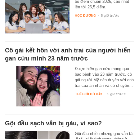
bố điểm chuẩn 2026, cao nhất
lên tới 26,5 điểm.
HỌC ĐƯỜNG
-
5 giờ trước
Cô gái kết hôn với anh trai của người hiến
gan cứu mình 23 năm trước
Được hiến gan cứu mạng qua
bạo bệnh vào 23 năm trước, cô
gái người Mỹ nên duyên với anh
trai của ân nhân và có chuyện…
THẾ GIỚI ĐÓ ĐÂY
-
5 giờ trước
Gội đầu sạch vẫn bị gàu, vì sao?
Gội đầu nhiều nhưng gàu vẫn tái