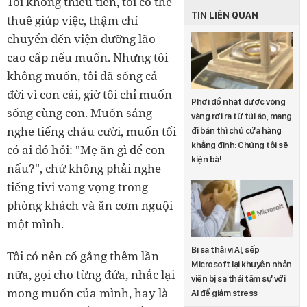
Tôi không thiếu tiền, tôi có thể
TIN LIÊN QUAN
thuê giúp việc, thậm chí
chuyển đến viện dưỡng lão
cao cấp nếu muốn. Nhưng tôi
không muốn, tôi đã sống cả
đời vì con cái, giờ tôi chỉ muốn
Phơi đồ nhặt được vòng
sống cùng con. Muốn sáng
vàng rơi ra từ túi áo, mang
nghe tiếng cháu cười, muốn tối
đi bán thì chủ cửa hàng
khẳng định: Chúng tôi sẽ
có ai đó hỏi: "Mẹ ăn gì để con
kiện bà!
nấu?", chứ không phải nghe
tiếng tivi vang vọng trong
phòng khách và ăn cơm nguội
một mình.
Bị sa thải vì AI, sếp
Tôi có nên cố gắng thêm lần
Microsoft lại khuyên nhân
nữa, gọi cho từng đứa, nhắc lại
viên bị sa thải tâm sự với
mong muốn của mình, hay là
AI để giảm stress