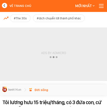
MỚI NHẤT
VỀ TRANG CHỦ
MỚI NHẤT
#The 30s
#dịch chuyển tới thành phố khác
Xem thêm
Đời sống
Tôi lương hưu 15 triệu/tháng, có 3 đứa con, cứ