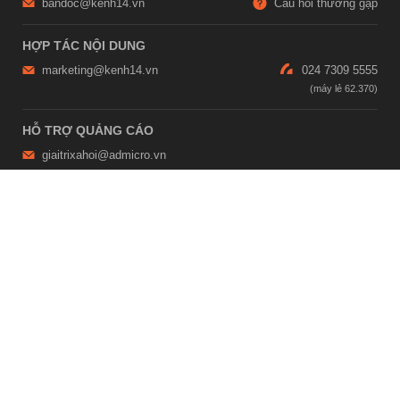
bandoc@kenh14.vn
Câu hỏi thường gặp
HỢP TÁC NỘI DUNG
marketing@kenh14.vn
024 7309 5555
HỖ TRỢ QUẢNG CÁO
giaitrixahoi@admicro.vn
02473007108
TRỤ SỞ HÀ NỘI
Tầng 21, Tòa nhà Center Building, Hapulico Complex, Số 01, phố
Nguyễn Huy Tưởng, phường Thanh Xuân, thành phố Hà Nội
TRỤ SỞ TP.HỒ CHÍ MINH
Tầng 4, Tòa nhà 123, số 127 Võ Văn Tần, Phường Xuân Hòa, TPHCM
Giấy phép thiết lập trang thông tin điện tử tổng hợp trên mạng số
2215/GP-TTĐT do Sở Thông tin và Truyền thông Hà Nội cấp ngày 10
tháng 4 năm 2019