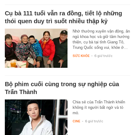
Cụ bà 111 tuổi vẫn ra đồng, tiết lộ những
thói quen duy trì suốt nhiều thập kỷ
Nhờ thường xuyên vận động, ăn
ngủ khoa học và giữ tâm hướng
thiện, cụ bà tại tỉnh Giang Tô,
Trung Quốc sống vui, khỏe ở…
SỨC KHỎE
-
6 giờ trước
Bộ phim cuối cùng trong sự nghiệp của
Trấn Thành
Chia sẻ của Trấn Thành khiến
không ít người bất ngờ và tò
mò.
CINE
-
6 giờ trước