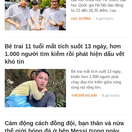
học Quốc gia Hà Nội dao động
từ 22 đến 26,35 điểm, cao…
HỌC ĐƯỜNG
-
6 giờ trước
Bé trai 11 tuổi mất tích suốt 13 ngày, hơn
1.000 người tìm kiếm rồi phát hiện dấu vết
khó tin
Bé trai mất tích suốt 13 ngày,
khiến hơn 1.000 người phải
chạy đua tìm kiếm giữa vùng
rừng núi rộng lớn.
THẾ GIỚI ĐÓ ĐÂY
-
6 giờ trước
Cảm động cách đồng đội, bạn thân và nửa
thế giới bóng đá ở bên Messi trong ngày