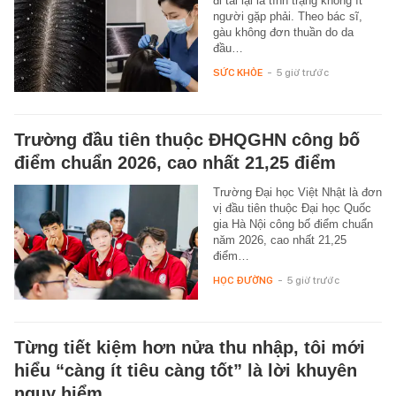
đi tái lại là tình trạng không ít
người gặp phải. Theo bác sĩ,
gàu không đơn thuần do da
đầu…
SỨC KHỎE
-
5 giờ trước
Trường đầu tiên thuộc ĐHQGHN công bố
điểm chuẩn 2026, cao nhất 21,25 điểm
Trường Đại học Việt Nhật là đơn
vị đầu tiên thuộc Đại học Quốc
gia Hà Nội công bố điểm chuẩn
năm 2026, cao nhất 21,25
điểm…
HỌC ĐƯỜNG
-
5 giờ trước
Từng tiết kiệm hơn nửa thu nhập, tôi mới
hiểu “càng ít tiêu càng tốt” là lời khuyên
nguy hiểm