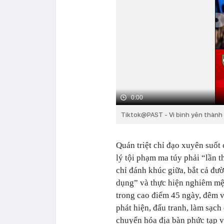
0:00
Tiktok@PAST - Vì bình yên thành
Quán triệt chỉ đạo xuyên suốt
lý tội phạm ma túy phải “lần
chỉ đánh khúc giữa, bắt cả đư
dụng” và thực hiện nghiêm m
trong cao điểm 45 ngày, đêm vớ
phát hiện, đấu tranh, làm sạch
chuyển hóa địa bàn phức tạp về