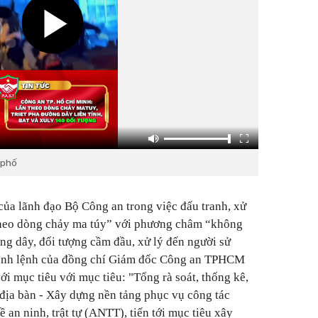
 phố
 của lãnh đạo Bộ Công an trong việc đấu tranh, xử
 theo dòng chảy ma túy” với phương châm “không
ờng dây, đối tượng cầm đầu, xử lý đến người sử
ệnh lệnh của đồng chí Giám đốc Công an TPHCM
i mục tiêu với mục tiêu: "Tổng rà soát, thống kê,
 địa bàn - Xây dựng nền tảng phục vụ công tác
 an ninh, trật tự (ANTT), tiến tới mục tiêu xây