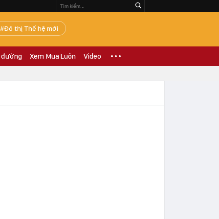
Đô thị Thế hệ mới
 đường
Xem Mua Luôn
Video