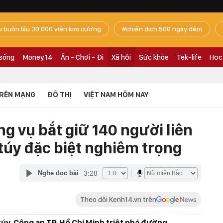
ụ buôn lậu 30.000 viên kim cương
chiến dịch 500 ngày đêm
 sống
Money.14
Ăn - Chơi - Đi
Xã hội
Sức khỏe
Tek-life
Học
RÊN MẠNG
ĐÔ THỊ
VIỆT NAM HÔM NAY
g vụ bắt giữ 140 người liên
úy đặc biệt nghiêm trọng
3:28
Nghe đọc bài
Theo dõi Kenh14.vn trên
úy, Công an TP. Hồ Chí Minh triệt phá đường