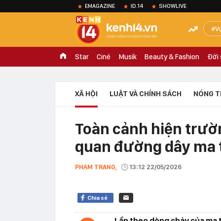
EMAGAZINE
ID.14
SHOWLIVE
V
Star
Ciné
Musik
Beauty & Fashion
Đời
XÃ HỘI
LUẬT VÀ CHÍNH SÁCH
NÓNG T
Toàn cảnh hiện trườn
quan đường dây ma t
PHẠM TRANG,
13:12 22/05/2026
Chia sẻ
Lần theo dòng chảy của ma t