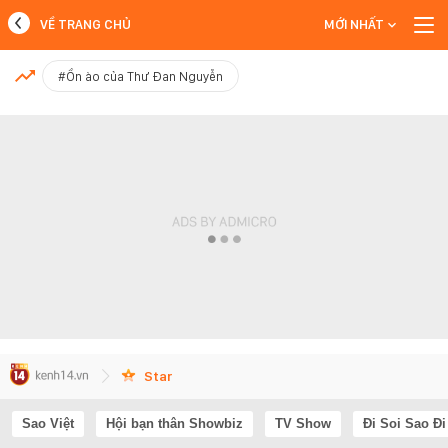
VỀ TRANG CHỦ
MỚI NHẤT
MỚI NHẤT
#Ồn ào của Thư Đan Nguyễn
Xem thêm
Star
Sao Việt
Hội bạn thân Showbiz
TV Show
Đi Soi Sao Đi