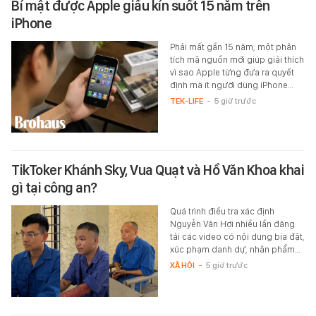
Bí mật được Apple giấu kín suốt 15 năm trên
iPhone
Phải mất gần 15 năm, một phân
tích mã nguồn mới giúp giải thích
vì sao Apple từng đưa ra quyết
định mà ít người dùng iPhone…
TEK-LIFE
-
5 giờ trước
TikToker Khánh Sky, Vua Quạt và Hồ Văn Khoa khai
gì tại công an?
Quá trình điều tra xác định
Nguyễn Văn Hợi nhiều lần đăng
tải các video có nội dung bịa đặt,
xúc phạm danh dự, nhân phẩm…
XÃ HỘI
-
5 giờ trước