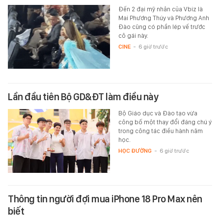
Đến 2 đại mỹ nhân của Vbiz là
Mai Phương Thúy và Phương Anh
Đào cũng có phần lép vế trước
cô gái này.
CINE
-
6 giờ trước
Lần đầu tiên Bộ GD&ĐT làm điều này
Bộ Giáo dục và Đào tạo vừa
công bố một thay đổi đáng chú ý
trong công tác điều hành năm
học.
HỌC ĐƯỜNG
-
6 giờ trước
Thông tin người đợi mua iPhone 18 Pro Max nên
biết