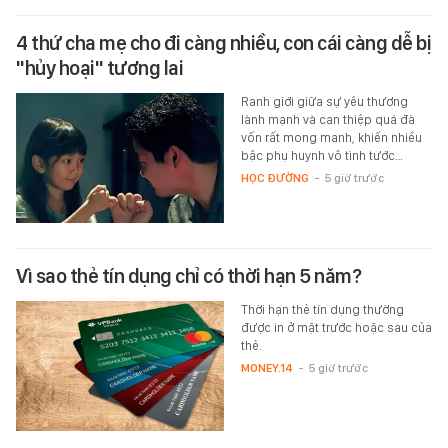
4 thứ cha mẹ cho đi càng nhiều, con cái càng dễ bị
"hủy hoại" tương lai
Ranh giới giữa sự yêu thương
lành mạnh và can thiệp quá đà
vốn rất mong manh, khiến nhiều
bậc phụ huynh vô tình tước…
HỌC ĐƯỜNG
-
5 giờ trước
Vì sao thẻ tín dụng chỉ có thời hạn 5 năm?
Thời hạn thẻ tín dụng thường
được in ở mặt trước hoặc sau của
thẻ.
MONEY.14
-
5 giờ trước