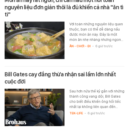
nguyên liệu đơn giản thôi là đủ khiến cả nhà "ăn tì
tì"
Với toàn những nguyên liệu quen
thuộc, bạn có thể dễ dàng nấu
được món ăn này. Đây là một
món ăn nhẹ nhàng nhưng ngon…
ĂN - CHƠI - ĐI
-
6 giờ trước
Bill Gates cay đắng thừa nhận sai lầm lớn nhất
cuộc đời
Sau hơn nửa thế kỷ gắn với những
thành công vang dội, Bill Gates
cho biết điều khiến ông hối tiếc
nhất lại không liên quan đến…
TEK-LIFE
-
6 giờ trước