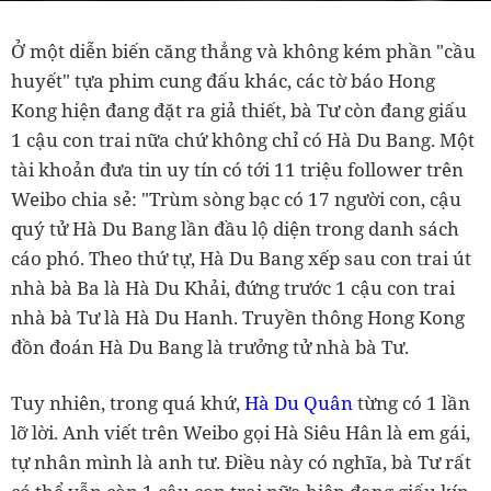
Ở một diễn biến căng thẳng và không kém phần "cầu
huyết" tựa phim cung đấu khác, các tờ báo Hong
Kong hiện đang đặt ra giả thiết, bà Tư còn đang giấu
1 cậu con trai nữa chứ không chỉ có Hà Du Bang. Một
tài khoản đưa tin uy tín có tới 11 triệu follower trên
Weibo chia sẻ: "Trùm sòng bạc có 17 người con, cậu
quý tử Hà Du Bang lần đầu lộ diện trong danh sách
cáo phó. Theo thứ tự, Hà Du Bang xếp sau con trai út
nhà bà Ba là Hà Du Khải, đứng trước 1 cậu con trai
nhà bà Tư là Hà Du Hanh. Truyền thông Hong Kong
đồn đoán Hà Du Bang là trưởng tử nhà bà Tư.
Tuy nhiên, trong quá khứ,
Hà Du Quân
từng có 1 lần
lỡ lời. Anh viết trên Weibo gọi Hà Siêu Hân là em gái,
tự nhân mình là anh tư. Điều này có nghĩa, bà Tư rất