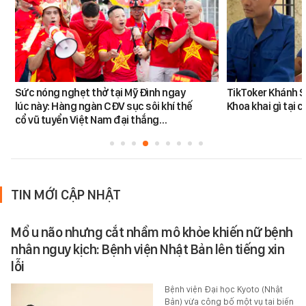
Sức nóng nghẹt thở tại Mỹ Đình ngay
TikToker Khánh S
lúc này: Hàng ngàn CĐV sục sôi khí thế
Khoa khai gì tại 
cổ vũ tuyển Việt Nam đại thắng…
TIN MỚI CẬP NHẬT
Mổ u não nhưng cắt nhầm mô khỏe khiến nữ bệnh
nhân nguy kịch: Bệnh viện Nhật Bản lên tiếng xin
lỗi
Bệnh viện Đại học Kyoto (Nhật
Bản) vừa công bố một vụ tai biến