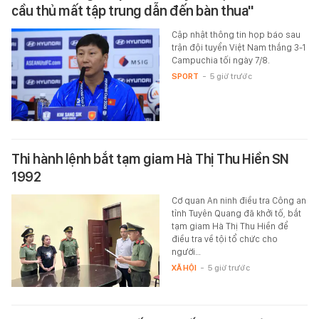
cầu thủ mất tập trung dẫn đến bàn thua"
Cập nhật thông tin họp báo sau
trận đội tuyển Việt Nam thắng 3-1
Campuchia tối ngày 7/8.
SPORT
-
5 giờ trước
Thi hành lệnh bắt tạm giam Hà Thị Thu Hiền SN
1992
Cơ quan An ninh điều tra Công an
tỉnh Tuyên Quang đã khởi tố, bắt
tạm giam Hà Thị Thu Hiền để
điều tra về tội tổ chức cho
người…
XÃ HỘI
-
5 giờ trước