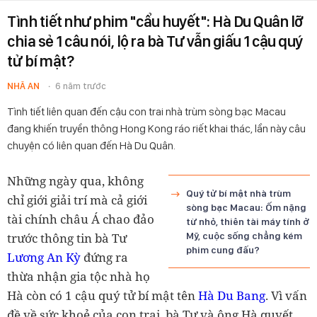
Tình tiết như phim "cẩu huyết": Hà Du Quân lỡ
chia sẻ 1 câu nói, lộ ra bà Tư vẫn giấu 1 cậu quý
tử bí mật?
NHÃ AN
6 năm trước
Tình tiết liên quan đến cậu con trai nhà trùm sòng bạc Macau
đang khiến truyền thông Hong Kong ráo riết khai thác, lần này câu
chuyện có liên quan đến Hà Du Quân.
Những ngày qua, không
Quý tử bí mật nhà trùm
chỉ giới giải trí mà cả giới
sòng bạc Macau: Ốm nặng
tài chính châu Á chao đảo
từ nhỏ, thiên tài máy tính ở
trước thông tin bà Tư
Mỹ, cuộc sống chẳng kém
phim cung đấu?
Lương An Kỳ
đứng ra
thừa nhận gia tộc nhà họ
Hà còn có 1 cậu quý tử bí mật tên
Hà Du Bang
. Vì vấn
đề về sức khoẻ của con trai, bà Tư và ông Hà quyết