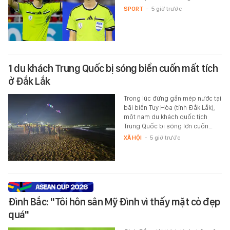
SPORT
-
5 giờ trước
1 du khách Trung Quốc bị sóng biển cuốn mất tích
ở Đắk Lắk
Trong lúc đứng gần mép nước tại
bãi biển Tuy Hòa (tỉnh Đắk Lắk),
một nam du khách quốc tịch
Trung Quốc bị sóng lớn cuốn…
XÃ HỘI
-
5 giờ trước
Đình Bắc: "Tôi hôn sân Mỹ Đình vì thấy mặt cỏ đẹp
quá"