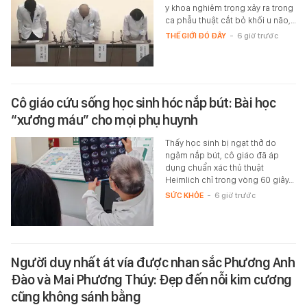
y khoa nghiêm trọng xảy ra trong
ca phẫu thuật cắt bỏ khối u não,…
THẾ GIỚI ĐÓ ĐÂY
-
6 giờ trước
Cô giáo cứu sống học sinh hóc nắp bút: Bài học
“xương máu” cho mọi phụ huynh
Thấy học sinh bị ngạt thở do
ngậm nắp bút, cô giáo đã áp
dụng chuẩn xác thủ thuật
Heimlich chỉ trong vòng 60 giây…
SỨC KHỎE
-
6 giờ trước
Người duy nhất át vía được nhan sắc Phương Anh
Đào và Mai Phương Thúy: Đẹp đến nỗi kim cương
cũng không sánh bằng