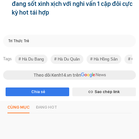
đang sốt xình xịch với nghi vấn 1 cặp đôi cực
kỳ hot tái hợp
Trí Thức Trẻ
Tags
Hà Du Bang
Hà Du Quân
Hà Hồng Sân
Gia 
Theo dõi Kenh14.vn trên
Chia sẻ
Sao chép link
CÙNG MỤC
ĐANG HOT