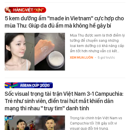
5 kem dưỡng ẩm "made in Vietnam" cực hợp cho
mùa Thu: Giúp da đủ ẩm mà không hề gây bí
Mùa Thu được xem là thời điểm lý
tưởng để chuyển sang những
loại kem dưỡng có khả năng cấp
ẩm tốt hơn nhưng vẫn có kết…
XEM MUA LUÔN
-
5 giờ trước
Sốc visual trọng tài trận Việt Nam 3-1 Campuchia:
Trẻ như sinh viên, điển trai hút mắt khiến dân
mạng thi nhau "truy tìm" danh tính
Trọng tài chính trận Việt Nam vs
Campuchia tối 7/8 gây sốt vì
visual quá đỗi trẻ trung.