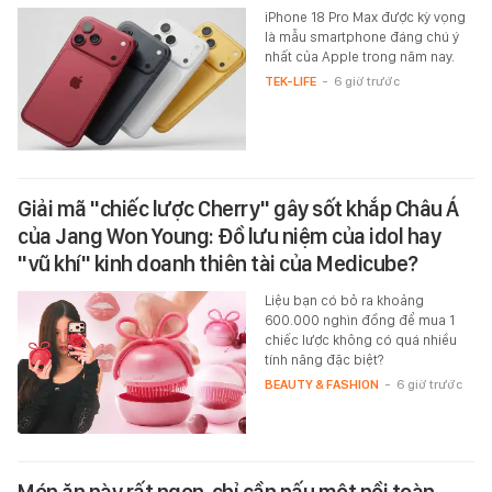
iPhone 18 Pro Max được kỳ vọng
là mẫu smartphone đáng chú ý
nhất của Apple trong năm nay.
TEK-LIFE
-
6 giờ trước
Giải mã "chiếc lược Cherry" gây sốt khắp Châu Á
của Jang Won Young: Đồ lưu niệm của idol hay
"vũ khí" kinh doanh thiên tài của Medicube?
Liệu bạn có bỏ ra khoảng
600.000 nghìn đồng để mua 1
chiếc lược không có quá nhiều
tính năng đặc biệt?
BEAUTY & FASHION
-
6 giờ trước
Món ăn này rất ngon, chỉ cần nấu một nồi toàn