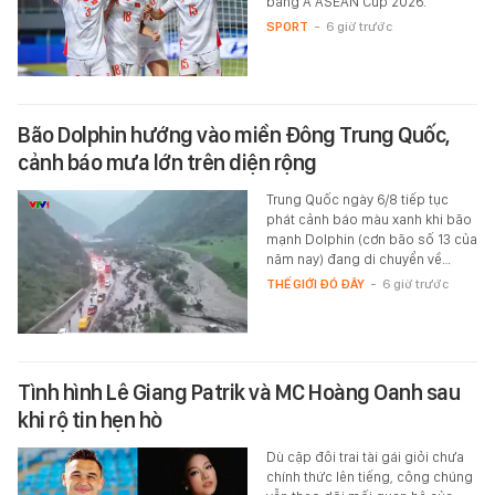
bảng A ASEAN Cup 2026.
SPORT
-
6 giờ trước
Bão Dolphin hướng vào miền Đông Trung Quốc,
cảnh báo mưa lớn trên diện rộng
Trung Quốc ngày 6/8 tiếp tục
phát cảnh báo màu xanh khi bão
mạnh Dolphin (cơn bão số 13 của
năm nay) đang di chuyển về…
THẾ GIỚI ĐÓ ĐÂY
-
6 giờ trước
Tình hình Lê Giang Patrik và MC Hoàng Oanh sau
khi rộ tin hẹn hò
Dù cặp đôi trai tài gái giỏi chưa
chính thức lên tiếng, công chúng