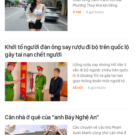
Phương Thuý khá kín tiếng.
STAR
-
5 giờ trước
Khởi tố người đàn ông say rượu đi bộ trên quốc lộ
gây tai nạn chết người
Uống rượu say nhưng Hồ Văn V.
vẫn đi bộ ngược chiều trên quốc
lộ 9 (Quảng Trị) và gây tai nạn
giao thông khiến một người tử…
XÃ HỘI
-
5 giờ trước
Căn nhà ở quê của “anh Bảy Nghệ An”
Câu chuyện về cầu thủ Phạm
Xuân Mạnh cũng như căn nhà ở