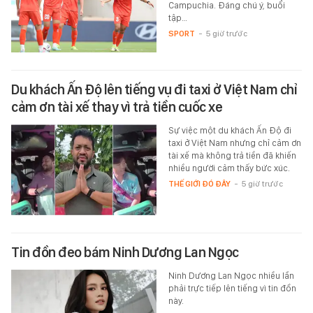
Campuchia. Đáng chú ý, buổi
tập…
SPORT
-
5 giờ trước
Du khách Ấn Độ lên tiếng vụ đi taxi ở Việt Nam chỉ
cảm ơn tài xế thay vì trả tiền cuốc xe
Sự việc một du khách Ấn Độ đi
taxi ở Việt Nam nhưng chỉ cảm ơn
tài xế mà không trả tiền đã khiến
nhiều người cảm thấy bức xúc.
THẾ GIỚI ĐÓ ĐÂY
-
5 giờ trước
Tin đồn đeo bám Ninh Dương Lan Ngọc
Ninh Dương Lan Ngọc nhiều lần
phải trực tiếp lên tiếng vì tin đồn
này.