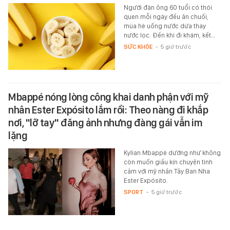
Người đàn ông 60 tuổi có thói
quen mỗi ngày đều ăn chuối,
mùa hè uống nước dừa thay
nước lọc. Đến khi đi khám, kết…
SỨC KHỎE
-
5 giờ trước
Mbappé nóng lòng công khai danh phận với mỹ
nhân Ester Expósito lắm rồi: Theo nàng đi khắp
nơi, "lỡ tay" đăng ảnh nhưng đàng gái vẫn im
lặng
Kylian Mbappé dường như không
còn muốn giấu kín chuyện tình
cảm với mỹ nhân Tây Ban Nha
Ester Expósito.
SPORT
-
5 giờ trước