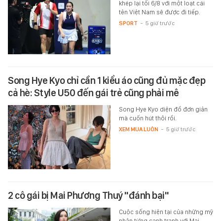
khép lại tối 6/8 với một loạt cái
tên Việt Nam sẽ được đi tiếp.
SPORT
-
5 giờ trước
Song Hye Kyo chỉ cần 1 kiểu áo cũng đủ mặc đẹp
cả hè: Style U50 đến gái trẻ cũng phải mê
Song Hye Kyo diện đồ đơn giản
mà cuốn hút thôi rồi.
XEM MUA LUÔN
-
5 giờ trước
2 cô gái bị Mai Phương Thuý "đánh bại"
Cuộc sống hiện tại của những mỹ
nhân từng cạnh tranh với Mai