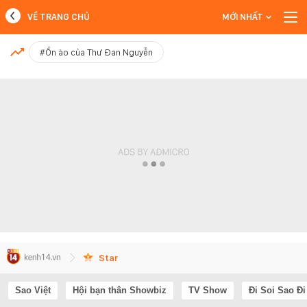
VỀ TRANG CHỦ
MỚI NHẤT
MỚI NHẤT
#Ồn ào của Thư Đan Nguyễn
Xem thêm
Star
Sao Việt
Hội bạn thân Showbiz
TV Show
Đi Soi Sao Đi