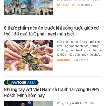
ĂN - CHƠI - ĐI
-
5 giờ trước
6 thực phẩm nên ăn trước khi uống rượu giúp cơ
thể "đỡ quá tải", phái mạnh nên biết
Một chiếc bụng rỗng có thể khiến
rượu "ngấm" nhanh hơn, nhưng
ăn đúng cách trước cuộc nhậu lại
là điều nhiều cánh mày râu chưa…
SỨC KHỎE
-
5 giờ trước
Những tay vợt Việt Nam sẽ tranh tài vòng 16 PPA
Hồ Chí Minh hôm nay
Vòng 32 giải PPA Hồ Chí MInh