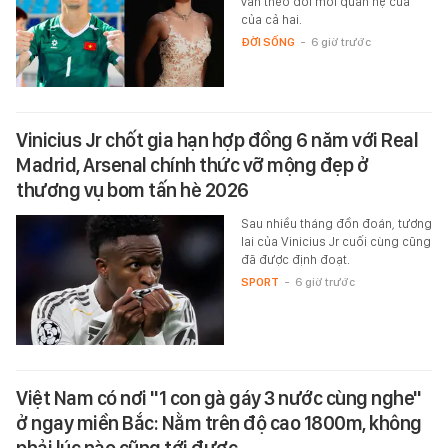
vẫn theo dõi mối quan hệ của
của cả hai.
ĐỜI SỐNG
-
6 giờ trước
Vinicius Jr chốt gia hạn hợp đồng 6 năm với Real
Madrid, Arsenal chính thức vỡ mộng đẹp ở
thương vụ bom tấn hè 2026
Sau nhiều tháng đồn đoán, tương
lai của Vinicius Jr cuối cùng cũng
đã được định đoạt.
SPORT
-
6 giờ trước
Việt Nam có nơi "1 con gà gáy 3 nước cùng nghe"
ở ngay miền Bắc: Nằm trên độ cao 1800m, không