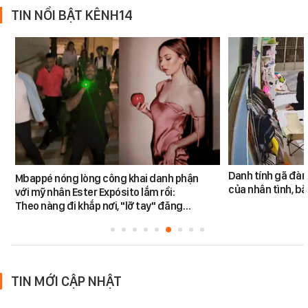
TIN NỔI BẬT KÊNH14
Danh tính gã đàn
Mbappé nóng lòng công khai danh phận
của nhân tình, b
với mỹ nhân Ester Expósito lắm rồi:
Theo nàng đi khắp nơi, "lỡ tay" đăng…
TIN MỚI CẬP NHẬT