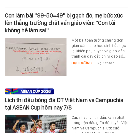
Con làm bài "99-50=49" bị gạch đỏ, mẹ bức xúc
lên thẳng trường chất vấn giáo viên: "Con tôi
không hề làm sai"
Một bài toán tưởng chừng đơn
giản dành cho học sinh tiểu học
lại khiến phụ huynh và giáo viên
tranh cãi gay gắt, chỉ vì đáp số…
HỌC ĐƯỜNG
-
6 giờ trước
Lịch thi đấu bóng đá ĐT Việt Nam vs Campuchia
tại ASEAN Cup hôm nay 7/8
Cập nhật lịch thi đấu, kênh phát
sóng trận đấu giữa đội tuyển Việt
Nam và Campuchia lượt cuối