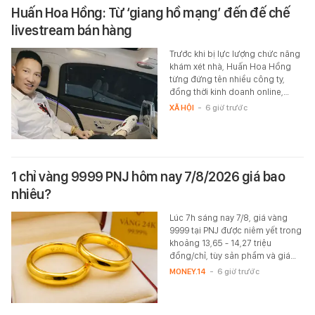
Huấn Hoa Hồng: Từ ‘giang hồ mạng’ đến đế chế
livestream bán hàng
Trước khi bị lực lượng chức năng
khám xét nhà, Huấn Hoa Hồng
từng đứng tên nhiều công ty,
đồng thời kinh doanh online,…
XÃ HỘI
-
6 giờ trước
1 chỉ vàng 9999 PNJ hôm nay 7/8/2026 giá bao
nhiêu?
Lúc 7h sáng nay 7/8, giá vàng
9999 tại PNJ được niêm yết trong
khoảng 13,65 - 14,27 triệu
đồng/chỉ, tùy sản phầm và giá…
MONEY.14
-
6 giờ trước