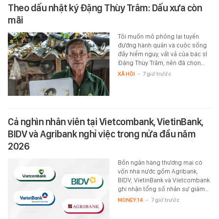
Theo dấu nhật ký Đặng Thùy Trâm: Dấu xưa còn
mãi
Tôi muốn mô phỏng lại tuyến
đường hành quân và cuộc sống
đầy hiểm nguy, vất vả của bác sĩ
Đặng Thùy Trâm, nên đã chọn…
XÃ HỘI
-
7 giờ trước
Cả nghìn nhân viên tại Vietcombank, VietinBank,
BIDV và Agribank nghỉ việc trong nửa đầu năm
2026
Bốn ngân hàng thương mại có
vốn nhà nước gồm Agribank,
BIDV, VietinBank và Vietcombank
ghi nhận tổng số nhân sự giảm…
MONEY.14
-
7 giờ trước