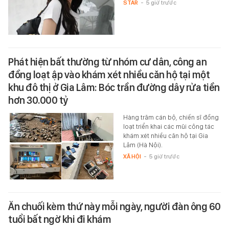
STAR
-
5 giờ trước
Phát hiện bất thường từ nhóm cư dân, công an
đồng loạt ập vào khám xét nhiều căn hộ tại một
khu đô thị ở Gia Lâm: Bóc trần đường dây rửa tiền
hơn 30.000 tỷ
Hàng trăm cán bộ, chiến sĩ đồng
loạt triển khai các mũi công tác
khám xét nhiều căn hộ tại Gia
Lâm (Hà Nội).
XÃ HỘI
-
5 giờ trước
Ăn chuối kèm thứ này mỗi ngày, người đàn ông 60
tuổi bất ngờ khi đi khám