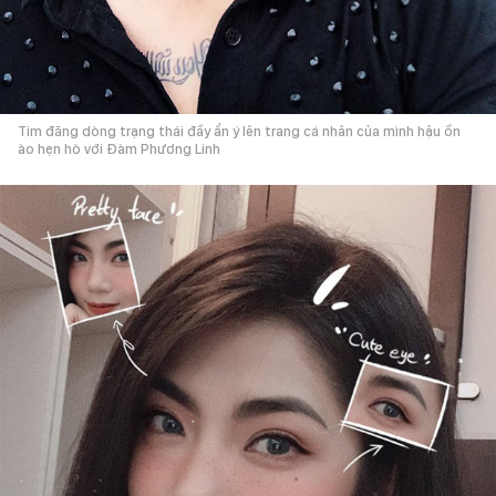
Tim đăng dòng trạng thái đầy ẩn ý lên trang cá nhân của mình hậu ồn
ào hẹn hò với Đàm Phương Linh