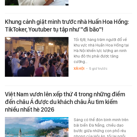
Khung cảnh giật mình trước nhà Huấn Hoa Hồng:
TikToker, Youtuber tụ tập như "đi bão"!
Tối 6/8, hàng trăm người đổ về
khu vực nhà Huấn Hoa Hồng tại
Hà Nội khiến lực lượng an ninh
khu đô thị phải được tăng
cường…
XÃ HỘI
-
5 giờ trước
Việt Nam vươn lên xếp thứ 4 trong những điểm
đến châu Á được du khách châu Âu tìm kiếm
nhiều nhất hè 2026
Sáng có thể đón bình minh trên
bãi biển Đà Nẵng, chiều dạo
bước giữa những con phố rêu
phong của Hội An, tối lại ngồi…