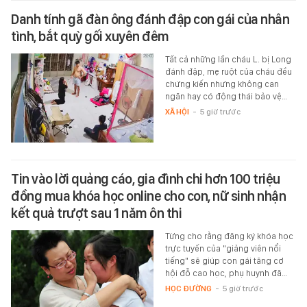
Danh tính gã đàn ông đánh đập con gái của nhân
tình, bắt quỳ gối xuyên đêm
Tất cả những lần cháu L. bị Long
đánh đập, mẹ ruột của cháu đều
chứng kiến nhưng không can
ngăn hay có động thái bảo vệ…
XÃ HỘI
-
5 giờ trước
Tin vào lời quảng cáo, gia đình chi hơn 100 triệu
đồng mua khóa học online cho con, nữ sinh nhận
kết quả trượt sau 1 năm ôn thi
Từng cho rằng đăng ký khóa học
trực tuyến của "giảng viên nổi
tiếng" sẽ giúp con gái tăng cơ
hội đỗ cao học, phụ huynh đã…
HỌC ĐƯỜNG
-
5 giờ trước