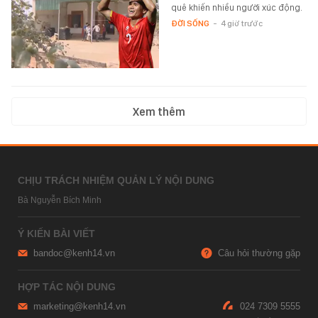
quê khiến nhiều người xúc động.
ĐỜI SỐNG
-
4 giờ trước
Xem thêm
CHỊU TRÁCH NHIỆM QUẢN LÝ NỘI DUNG
Bà Nguyễn Bích Minh
Ý KIẾN BÀI VIẾT
bandoc@kenh14.vn
Câu hỏi thường gặp
HỢP TÁC NỘI DUNG
marketing@kenh14.vn
024 7309 5555