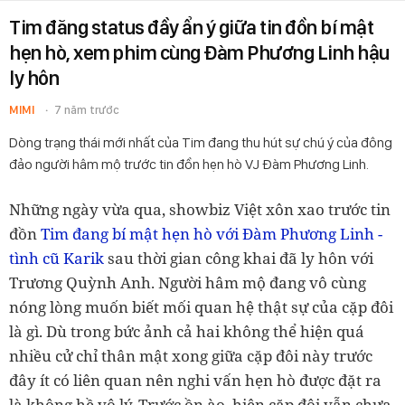
Tim đăng status đầy ẩn ý giữa tin đồn bí mật
hẹn hò, xem phim cùng Đàm Phương Linh hậu
ly hôn
MIMI
7 năm trước
Dòng trạng thái mới nhất của Tim đang thu hút sự chú ý của đông
đảo người hâm mộ trước tin đồn hẹn hò VJ Đàm Phương Linh.
Những ngày vừa qua, showbiz Việt xôn xao trước tin
đồn
Tim đang bí mật hẹn hò với Đàm Phương Linh -
tình cũ Karik
sau thời gian công khai đã ly hôn với
Trương Quỳnh Anh. Người hâm mộ đang vô cùng
nóng lòng muốn biết mối quan hệ thật sự của cặp đôi
là gì. Dù trong bức ảnh cả hai không thể hiện quá
nhiều cử chỉ thân mật xong giữa cặp đôi này trước
đây ít có liên quan nên nghi vấn hẹn hò được đặt ra
là không hề vô lý. Trước ồn ào, hiện cặp đôi vẫn chưa