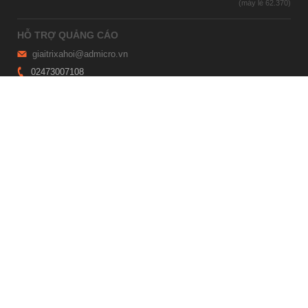
HỖ TRỢ QUẢNG CÁO
giaitrixahoi@admicro.vn
02473007108
TRỤ SỞ HÀ NỘI
Tầng 21, Tòa nhà Center Building, Hapulico Complex, Số 01, phố
Nguyễn Huy Tưởng, phường Thanh Xuân, thành phố Hà Nội
TRỤ SỞ TP.HỒ CHÍ MINH
Tầng 4, Tòa nhà 123, số 127 Võ Văn Tần, Phường Xuân Hòa, TPHCM
Giấy phép thiết lập trang thông tin điện tử tổng hợp trên mạng số
2215/GP-TTĐT do Sở Thông tin và Truyền thông Hà Nội cấp ngày 10
tháng 4 năm 2019
© Copyright 2007 - 2026 – Công ty Cổ phần VCCorp