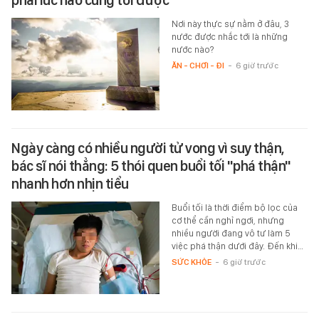
phải lúc nào cũng tới được
Nơi này thực sự nằm ở đâu, 3
nước được nhắc tới là những
nước nào?
ĂN - CHƠI - ĐI
-
6 giờ trước
Ngày càng có nhiều người tử vong vì suy thận,
bác sĩ nói thẳng: 5 thói quen buổi tối "phá thận"
nhanh hơn nhịn tiểu
Buổi tối là thời điểm bộ lọc của
cơ thể cần nghỉ ngơi, nhưng
nhiều người đang vô tư làm 5
việc phá thận dưới đây. Đến khi…
SỨC KHỎE
-
6 giờ trước