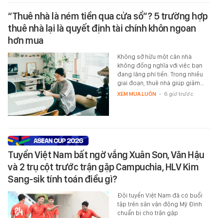
“Thuê nhà là ném tiền qua cửa sổ”? 5 trường hợp
thuê nhà lại là quyết định tài chính khôn ngoan
hơn mua
Không sở hữu một căn nhà
không đồng nghĩa với việc bạn
đang lãng phí tiền. Trong nhiều
giai đoạn, thuê nhà giúp giảm…
XEM MUA LUÔN
-
6 giờ trước
Tuyển Việt Nam bất ngờ vắng Xuân Son, Văn Hậu
và 2 trụ cột trước trận gặp Campuchia, HLV Kim
Sang-sik tính toán điều gì?
Đội tuyển Việt Nam đã có buổi
tập trên sân vận động Mỹ Đình
chuẩn bị cho trận gặp