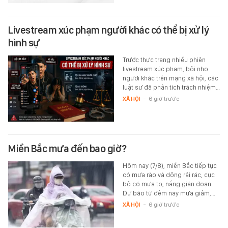
Livestream xúc phạm người khác có thể bị xử lý
hình sự
Trước thực trạng nhiều phiên
livestream xúc phạm, bôi nhọ
người khác trên mạng xã hội, các
luật sư đã phân tích trách nhiệm…
XÃ HỘI
-
6 giờ trước
Miền Bắc mưa đến bao giờ?
Hôm nay (7/8), miền Bắc tiếp tục
có mưa rào và dông rải rác, cục
bộ có mưa to, nắng gián đoạn.
Dự báo từ đêm nay mưa giảm,…
XÃ HỘI
-
6 giờ trước