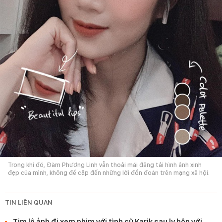
Trong khi đó, Đàm Phương Linh vẫn thoải mái đăng tải hình ảnh xinh
đẹp của mình, không đề cập đến những lời đồn đoán trên mạng xã hội.
TIN LIÊN QUAN
Tim lộ ảnh đi xem phim với tình cũ Karik sau ly hôn với