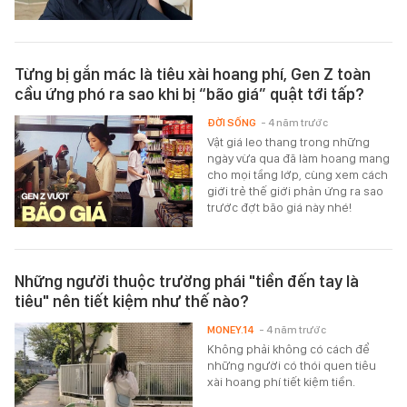
Từng bị gắn mác là tiêu xài hoang phí, Gen Z toàn
cầu ứng phó ra sao khi bị “bão giá” quật tới tấp?
ĐỜI SỐNG
- 4 năm trước
Vật giá leo thang trong những
ngày vừa qua đã làm hoang mang
cho mọi tầng lớp, cùng xem cách
giới trẻ thế giới phản ứng ra sao
trước đợt bão giá này nhé!
Những người thuộc trường phái "tiền đến tay là
tiêu" nên tiết kiệm như thế nào?
MONEY.14
- 4 năm trước
Không phải không có cách để
những người có thói quen tiêu
xài hoang phí tiết kiệm tiền.