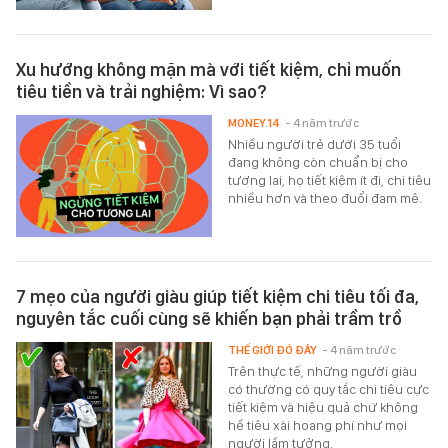
Xu hướng không mặn mà với tiết kiệm, chỉ muốn
tiêu tiền và trải nghiệm: Vì sao?
MONEY.14
- 4 năm trước
Nhiều người trẻ dưới 35 tuổi
đang không còn chuẩn bị cho
tương lai, họ tiết kiệm ít đi, chi tiêu
nhiều hơn và theo đuổi đam mê.
7 mẹo của người giàu giúp tiết kiệm chi tiêu tối đa,
nguyên tắc cuối cùng sẽ khiến bạn phải trầm trồ
THẾ GIỚI ĐÓ ĐÂY
- 4 năm trước
Trên thực tế, những người giàu
có thường có quy tắc chi tiêu cực
tiết kiệm và hiệu quả chứ không
hề tiêu xài hoang phí như mọi
người lầm tưởng.