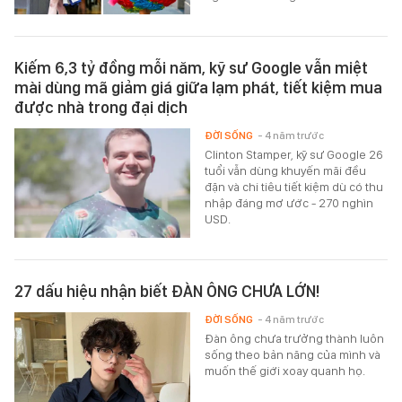
Kiếm 6,3 tỷ đồng mỗi năm, kỹ sư Google vẫn miệt
mài dùng mã giảm giá giữa lạm phát, tiết kiệm mua
được nhà trong đại dịch
ĐỜI SỐNG
- 4 năm trước
Clinton Stamper, kỹ sư Google 26
tuổi vẫn dùng khuyến mãi đều
đặn và chi tiêu tiết kiệm dù có thu
nhập đáng mơ ước - 270 nghìn
USD.
27 dấu hiệu nhận biết ĐÀN ÔNG CHƯA LỚN!
ĐỜI SỐNG
- 4 năm trước
Đàn ông chưa trưởng thành luôn
sống theo bản năng của mình và
muốn thế giới xoay quanh họ.