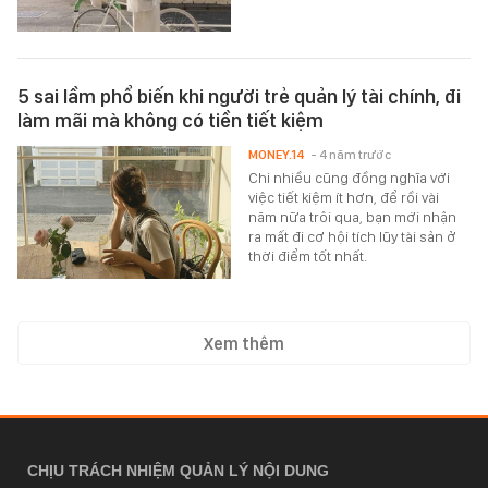
5 sai lầm phổ biến khi người trẻ quản lý tài chính, đi
làm mãi mà không có tiền tiết kiệm
MONEY.14
- 4 năm trước
Chi nhiều cũng đồng nghĩa với
việc tiết kiệm ít hơn, để rồi vài
năm nữa trôi qua, bạn mới nhận
ra mất đi cơ hội tích lũy tài sản ở
thời điểm tốt nhất.
Xem thêm
CHỊU TRÁCH NHIỆM QUẢN LÝ NỘI DUNG