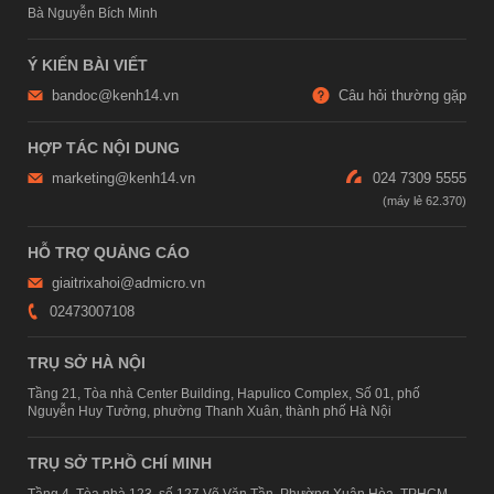
Bà Nguyễn Bích Minh
Ý KIẾN BÀI VIẾT
bandoc@kenh14.vn
Câu hỏi thường gặp
HỢP TÁC NỘI DUNG
marketing@kenh14.vn
024 7309 5555
HỖ TRỢ QUẢNG CÁO
giaitrixahoi@admicro.vn
02473007108
TRỤ SỞ HÀ NỘI
Tầng 21, Tòa nhà Center Building, Hapulico Complex, Số 01, phố
Nguyễn Huy Tưởng, phường Thanh Xuân, thành phố Hà Nội
TRỤ SỞ TP.HỒ CHÍ MINH
Tầng 4, Tòa nhà 123, số 127 Võ Văn Tần, Phường Xuân Hòa, TPHCM