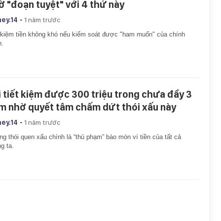
ờ "đoạn tuyệt" với 4 thứ này
-
ey.14
1 năm trước
 kiệm tiền không khó nếu kiểm soát được "ham muốn" của chính
h.
i tiết kiệm được 300 triệu trong chưa đầy 3
m nhờ quyết tâm chấm dứt thói xấu này
-
ey.14
1 năm trước
g thói quen xấu chính là “thủ phạm” bào mòn ví tiền của tất cả
g ta.