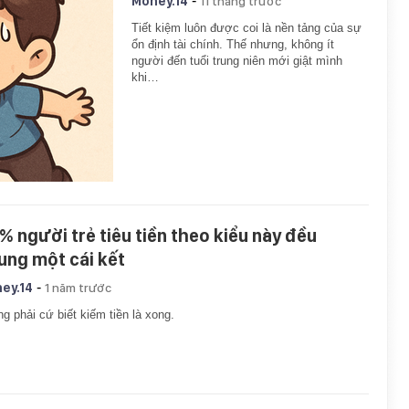
-
Money.14
11 tháng trước
Tiết kiệm luôn được coi là nền tảng của sự
ổn định tài chính. Thế nhưng, không ít
người đến tuổi trung niên mới giật mình
khi…
% người trẻ tiêu tiền theo kiểu này đều
ung một cái kết
-
ey.14
1 năm trước
g phải cứ biết kiếm tiền là xong.