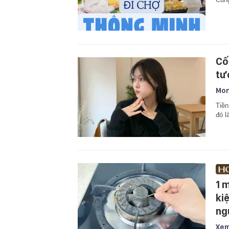
Cố
tư
Mon
Tiền
đó l
1 
ki
ng
Xem