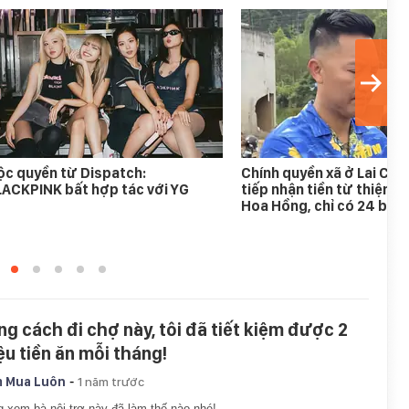
c quyền từ Dispatch:
Chính quyền xã ở Lai Ch
ACKPINK bất hợp tác với YG
tiếp nhận tiền từ thiện c
Hoa Hồng, chỉ có 24 bồn
ng cách đi chợ này, tôi đã tiết kiệm được 2
iệu tiền ăn mỗi tháng!
-
 Mua Luôn
1 năm trước
 xem bà nội trợ này đã làm thế nào nhé!