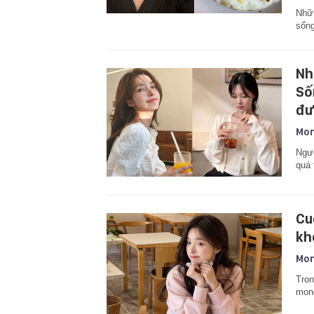
Nhữn
sống
Nh
Số
đư
Mon
Ngườ
quá 
Cu
kh
Mon
Tron
mong