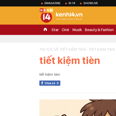
EMAGAZINE
ID.14
SHOWLIVE
Star
Ciné
Musik
Beauty & Fashion
TIN TỨC VỀ TIẾT KIỆM TIÈN - TIET KIEM TIEN
tiết kiệm tièn
tiết kiệm tièn
Chia sẻ
0