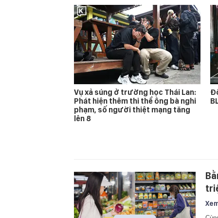
Vụ xả súng ở trường học Thái Lan:
Độ
Phát hiện thêm thi thể ông bà nghi
BL
phạm, số người thiệt mạng tăng
lên 8
Bằ
tr
Xem
Cùng