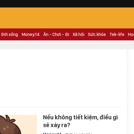
Đời sống
Money.14
Ăn - Chơi - Đi
Xã hội
Sức khỏe
Tek-life
Họ
Nếu không tiết kiệm, điều gì
sẽ xảy ra?