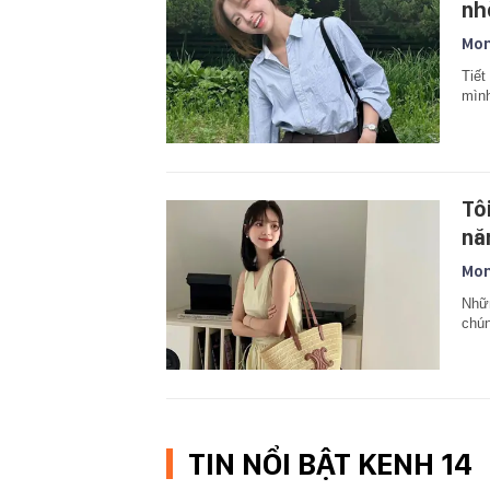
nh
Mon
Tiết
mìn
Tô
nă
Mon
Nhữn
chún
TIN NỔI BẬT KENH 14