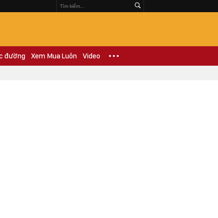
c đường
Xem Mua Luôn
Video