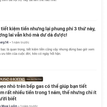
 tiết kiệm tiền nhưng lại phung phí 3 thứ này,
ơng lai vẫn khó mà dư dả được!
-
ey.14
1 năm trước
 bạc là quan trọng, tiết kiệm tiền cũng vậy nhưng đừng bao giờ xem
à ưu tiên của cuộc đời, kẻo có ngày hối hận.
mẹo nhỏ trên bếp gas có thể giúp bạn tiết
ệm rất nhiều tiền trong 1 năm, thế nhưng chỉ ít
ười biết
-
 Mua Luôn
1 năm trước