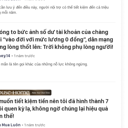
cần lưu ý đến điều này, người nội trợ có thể tiết kiệm đến cả triệu
g mỗi năm.
óng to bức ảnh số dư tài khoản của chàng
ai “vào đời với mức lương 0 đồng”, dân mạng
ng lòng thốt lên: Trời không phụ lòng người!
-
ey.14
1 năm trước
mắn là tên gọi khác của những nỗ lực không ngừng.
 muốn tiết kiệm tiền nên tôi đã hình thành 7
ói quen kỳ lạ, không ngờ chúng lại hiệu quả
n thế!
-
 Mua Luôn
1 năm trước