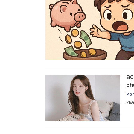
80
ch
Mon
Khôn