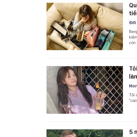
Qu
ti
Đời
Benj
kiệm
còn 
Tô
làm
Mon
Tôi 
“cao
5 