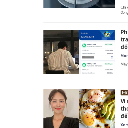
Chỉ 
đồn
Ph
tr
đồ
Mon
May 
Vì
th
đế
Xem