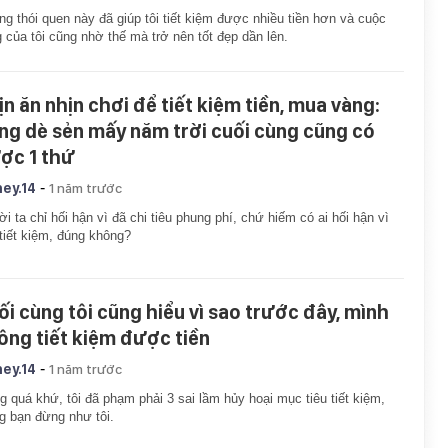
g thói quen này đã giúp tôi tiết kiệm được nhiều tiền hơn và cuộc
 của tôi cũng nhờ thế mà trở nên tốt đẹp dần lên.
ịn ăn nhịn chơi để tiết kiệm tiền, mua vàng:
ng dè sẻn mấy năm trời cuối cùng cũng có
ợc 1 thứ
-
ey.14
1 năm trước
i ta chỉ hối hận vì đã chi tiêu phung phí, chứ hiếm có ai hối hận vì
tiết kiệm, đúng không?
ối cùng tôi cũng hiểu vì sao trước đây, mình
ông tiết kiệm được tiền
-
ey.14
1 năm trước
g quá khứ, tôi đã phạm phải 3 sai lầm hủy hoại mục tiêu tiết kiệm,
 bạn đừng như tôi.