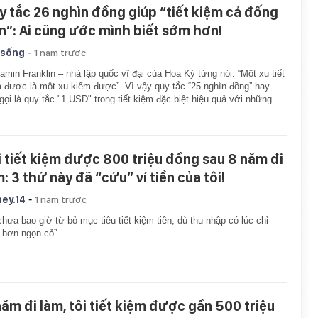
y tắc 26 nghìn đồng giúp “tiết kiệm cả đống
ền”: Ai cũng ước mình biết sớm hơn!
-
 sống
1 năm trước
amin Franklin – nhà lập quốc vĩ đại của Hoa Kỳ từng nói: “Một xu tiết
 được là một xu kiếm được”. Vì vậy quy tắc “25 nghìn đồng” hay
gọi là quy tắc "1 USD" trong tiết kiệm đặc biệt hiệu quả với những…
i tiết kiệm được 800 triệu đồng sau 8 năm đi
: 3 thứ này đã “cứu” ví tiền của tôi!
-
ey.14
1 năm trước
chưa bao giờ từ bỏ mục tiêu tiết kiệm tiền, dù thu nhập có lúc chỉ
 hơn ngọn cỏ”.
năm đi làm, tôi tiết kiệm được gần 500 triệu