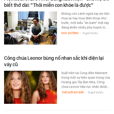
biết thở dài: "Thôi miễn con khỏe là được"
Không còn cảnh ngửa tay xin tiền
mua xe hay mua điện thoại như
trước, một kiểu "ăn bám" mới này
đang khiến nhiều phụ huynh lo…
HỌC ĐƯỜNG
-
6 giờ trước
Công chúa Leonor bùng nổ nhan sắc khi diện lại
váy cũ
Xuất hiện tại Cung điện Marivent
trong một sự kiện quan trọng của
Hoàng gia Tây Ban Nha, Công
chúa Leonor tiếp tục nhận được…
THẾ GIỚI ĐÓ ĐÂY
-
6 giờ trước