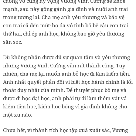
chồng vô cùng hy vọng Vương Vĩnh Cường sẽ khỏe
mạnh, sau này gồng gánh gia đình và nuôi anh trai
trong tương lai. Cha mẹ anh yêu thương và bảo vệ
con trai cả đến mức họ đã vô tình bỏ bê cậu con trai
thứ hai, chỉ ép anh học, không bao giờ yêu thương
săn sóc.
Dù không nhận được đủ sự quan tâm và yêu thương
nhưng Vương Vĩnh Cường vẫn rất thành công. Tuy
nhiên, cha mẹ lại muốn anh bỏ học đi làm kiếm tiền.
Anh nhất quyết phản đối vì biết học hành chính là lối
thoát duy nhất của mình. Để thuyết phục bố mẹ và
được đi học đại học, anh phải tự đi làm thêm vất vả
kiếm tiền học, kiếm học bổng vì gia đình không cho
một xu nào.
Chưa hết, vì thành tích học tập quá xuất sắc, Vương