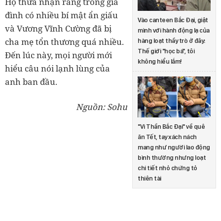
Họ thừa nhận rằng trong gia
đình có nhiều bí mật ẩn giấu
Vào canteen Bắc Đại, giật
và Vương Vĩnh Cường đã bị
mình với hành động lạ của
cha mẹ tổn thương quá nhiều.
hàng loạt thầy trò ở đây:
Thế giới "học bá", tôi
Đến lúc này, mọi người mới
không hiểu lắm!
hiểu câu nói lạnh lùng của
anh ban đầu.
Nguồn: Sohu
"Vi Thần Bắc Đại" về quê
ăn Tết, tay xách nách
mang như người lao động
bình thường nhưng loạt
chi tiết nhỏ chứng tỏ
thiên tài