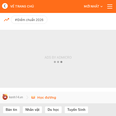
VỀ TRANG CHỦ
MỚI NHẤT
MỚI NHẤT
#Điểm chuẩn 2026
Xem thêm
Học đường
Bản tin
Nhân vật
Du học
Tuyển Sinh