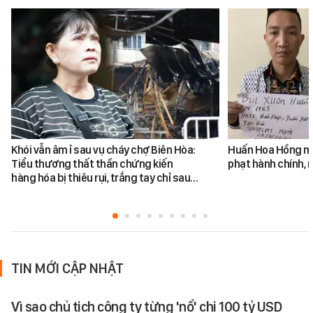
Khói vẫn âm ỉ sau vụ cháy chợ Biên Hòa:
Huấn Hoa Hồng mộ
Tiểu thương thất thần chứng kiến
phạt hành chính, m
hàng hóa bị thiêu rụi, trắng tay chỉ sau…
TIN MỚI CẬP NHẬT
Vì sao chủ tịch công ty từng 'nổ' chi 100 tỷ USD