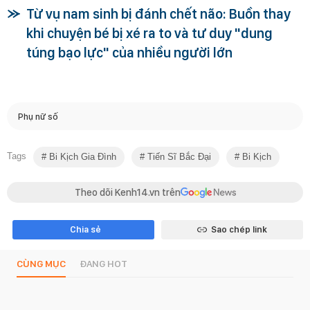
Từ vụ nam sinh bị đánh chết não: Buồn thay
khi chuyện bé bị xé ra to và tư duy "dung
túng bạo lực" của nhiều người lớn
Phụ nữ số
Tags
Bi Kịch Gia Đình
Tiến Sĩ Bắc Đại
Bi Kịch
Theo dõi Kenh14.vn trên
Chia sẻ
Sao chép link
CÙNG MỤC
ĐANG HOT