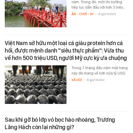
năm. Trong đó, một thị trường
tiếp tục dẫn đầu với hơn 3 triệu…
ĂN - CHƠI - ĐI
-
6 giờ trước
Việt Nam sở hữu một loại cá giàu protein hơn cá
hồi, được mệnh danh "siêu thực phẩm": Vừa thu
về hơn 500 triệu USD, người Mỹ cực kỳ ưa chuộng
Trong 7 tháng đầu năm mặt hàng
này đã mang về hơn nửa tỷ USD.
XÃ HỘI
-
6 giờ trước
Sau khi gỡ bỏ lớp vỏ bọc hào nhoáng, Trương
Lăng Hách còn lại những gì?