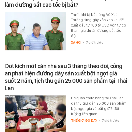
làm đường sắt cao tốc bị bắt?
Trước khi bị bắt, ông Võ Xuân
Trường từng gây xôn xao khi đề
xuất đầu tư 100 tỷ USD vốn tự có
tham gia dự án đường sắt tốc
độ…
XÃ HỘI
-
7 giờ trước
Đột kích một căn nhà sau 3 tháng theo dõi, công
an phát hiện đường dây sản xuất bột ngọt giả
suốt 2 năm, tịch thu gần 25.000 sản phẩm tại Thái
Lan
Cơ quan chức năng tại Thái Lan
đã thu giữ gần 25.000 sản phẩm
bột ngọt giả và bắt giữ 7 đối
tượng liên quan.
THẾ GIỚI ĐÓ ĐÂY
-
7 giờ trước