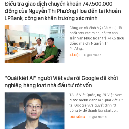
Điều tra giao dịch chuyển khoản 747.500.000
đồng của Nguyễn Thị Phương Hoa đến tài khoản
LPBank, công an khẩn trương xác minh
Công an xã Vĩnh Mỹ (Cà Mau) đã
phối hợp xác minh, hỗ trợ anh
Trần Văn Phúc hoàn trả 747,5 triệu
đồng mà chị Nguyễn Thị
Phương…
XÃ HỘI
-
6 giờ trước
"Quái kiệt AI" người Việt vừa rời Google để khởi
nghiệp, hàng loạt nhà đầu tư rót vốn
TS Lê Viết Quốc, người Việt Nam
được mệnh danh là “Quái kiệt AI”
tại Google vừa quyết định rời
công ty để thành lập startup…
ĐỜI SỐNG
-
5 giờ trước