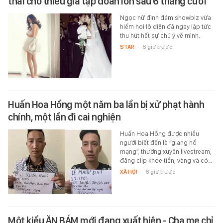
thai cho thiếu gia tập đoàn lớn sau 6 tháng cưới
Ngọc nữ đình đám showbiz vừa
hiếm hoi lộ diện đã ngay lập tức
thu hút hết sự chú ý về mình.
STAR
-
6 giờ trước
Huấn Hoa Hồng một năm ba lần bị xử phạt hành
chính, một lần đi cai nghiện
Huấn Hoa Hồng được nhiều
người biết đến là “giang hồ
mạng”, thường xuyên livestream,
đăng clip khoe tiền, vàng và có…
XÃ HỘI
-
6 giờ trước
Một kiểu ĂN BÁM mới đang xuất hiện - Cha mẹ chỉ