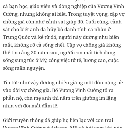
cả bạn học, giáo viên và đồng nghiệp của Vương Vĩnh
Cường, nhưng không ai biết. Trong tuyệt vọng, cặp vợ
chồng già còn nhờ cảnh sát giúp đỡ. Cuối cùng, cảnh
sát cho biết anh đã hủy bỏ danh tính cá nhân ở
Trung Quốc và kể từ đó, người này dường như biến
mất, không rõ cả sống chết. Cặp vợ chồng già không
thể tin rằng 20 năm sau, người con mất tích đang
sống sung túc ở Mỹ, công việc tử tế, lương cao, cuộc
sống mãn nguyện.
Tin tức như vậy đương nhiên giáng một đòn nặng nề
vào đôi vợ chồng già. Bố Vương Vĩnh Cường tỏ ra
phẫn nộ, còn mẹ anh thì nằm trên giường im lặng
nhìn với đôi mắt đẫm lệ.
Giới truyền thông đã giúp họ liên lạc với con trai
Vương Vĩnh Cường ở Atlanta, Mỹ và hỏi xem khi nào