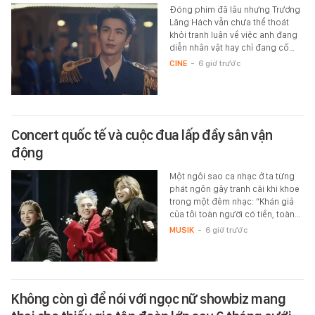
Đóng phim đã lâu nhưng Trương
Lăng Hách vẫn chưa thể thoát
khỏi tranh luận về việc anh đang
diễn nhân vật hay chỉ đang cố…
CINE
-
6 giờ trước
Concert quốc tế và cuộc đua lấp đầy sân vận
động
Một ngôi sao ca nhạc ở ta từng
phát ngôn gây tranh cãi khi khoe
trong một đêm nhạc: “Khán giả
của tôi toàn người có tiền, toàn…
MUSIK
-
6 giờ trước
Không còn gì để nói với ngọc nữ showbiz mang