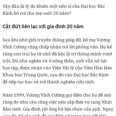
Vậy đâu là lý do khiến một tiến sĩ của Đại học Bắc
Kinh bỏ rơi cha mẹ suốt 20 năm?
Cắt đứt liên lạc với gia đình 20 năm
Sau khi nhờ giới truyền thông giúp đỡ, bố mẹ Vương
Vĩnh Cường cũng chấp nhận trả lời phỏng vấn. Họ kể
rằng con trai họ từ nhỏ đã bộc lộ trí thông minh vượt
trội. Dù nhà nghèo và ở nông thôn, anh vẫn nỗ lực
học tập, được nhận vào Viện Vật lý của Viện Hàn lâm
Khoa học Trung Quốc, sau đó vào Đại học Bắc Kinh
để tiếp tục học và trở thành nghiên cứu sinh.
Năm 1999, Vương Vĩnh Cường gọi điện cho họ để nói
rằng do nhu cầu công việc nên sắp đưa vợ sang Nhật
Bản sinh. Gia đình rất ủng hộ lựa chọn của anh. Ngay
sau đó, bố mẹ anh đã gọi điện nhờ con trai gửi tiền