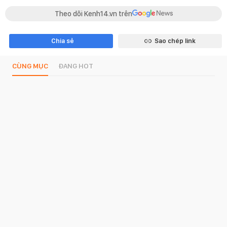
Theo dõi Kenh14.vn trên
Chia sẻ
Sao chép link
CÙNG MỤC
ĐANG HOT