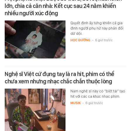
lớn, chia cả căn nhà: Kết cục sau 24 năm khiến
nhiều người xúc động
Quyết định ấy từng khiến cả gia
đình người phụ nữ này phản đối
dữ dội.
HỌC ĐƯỜNG
-
6 giờ trước
Nghệ sĩ Việt cứ đụng tay là ra hit, phim có thể
chưa xem nhưng nhạc chắc chắn thuộc lòng
Nam nghệ sĩ này có “biệt tài” tạo
hit với các ca khúc nhạc phim.
MUSIK
-
6 giờ trước