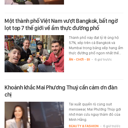
Một thành phố Việt Nam vượt Bangkok, bất ngờ
lọt top 7 thế giới về ẩm thực đường phố
Thành phố này đạt tỷ lệ ủng hộ
57%, xếp trên cả Bangkok và
Mumbai trong bảng xếp hạng ẩm
thực đường phố ngon nhất thế…
ĂN - CHƠI - ĐI
-
6 giờ trước
Khoảnh khắc Mai Phương Thuý cần cảm ơn đàn
chị
Tái xuất quyến rũ cùng suit
menswear, Mai Phương Thúy gợi
nhớ màn cứu nguy thảm đỏ của
Minh Hằng.
BEAUTY & FASHION
-
6 giờ trước