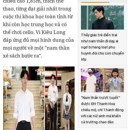
chiều cao 1,85m, thích thể
thao, từng đạt giải nhất trong
cuộc thi khoa học toàn tỉnh từ
khi còn học trung học và có
thể chơi cello. Vi Kiêu Long
Thầy giáo trẻ điển trai
đáp ứng đủ mọi hình dung của
như nam thần đi dạy, ai
mọi người về một "nam thần
ngờ bị hàng loạt phụ
huynh đòi cho con chuyển
xé sách bước ra".
lớp
"Nam thần trượt tuyết"
được ĐH Thanh Hoa
chiêu mộ, chỉ 1 hành động
với các nữ sinh mà khiến
cả trường chao đảo