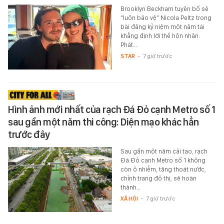
Brooklyn Beckham tuyên bố sẽ
“luôn bảo vệ” Nicola Peltz trong
bài đăng kỷ niệm một năm tái
khẳng định lời thề hôn nhân.
Phát…
STAR
-
7 giờ trước
Hình ảnh mới nhất của rạch Đá Đỏ cạnh Metro số 1
sau gần một năm thi công: Diện mạo khác hẳn
trước đây
Sau gần một năm cải tạo, rạch
Đá Đỏ cạnh Metro số 1 không
còn ô nhiễm, tăng thoát nước,
chỉnh trang đô thị, sẽ hoàn
thành…
XÃ HỘI
-
7 giờ trước