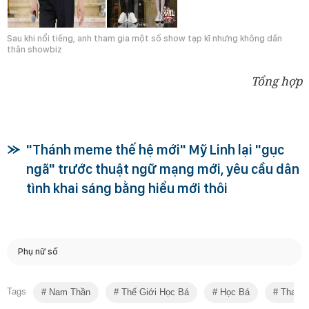
Sau khi nổi tiếng, anh tham gia một số show tạp kĩ nhưng không dấn
thân showbiz
Tổng hợp
"Thánh meme thế hệ mới" Mỹ Linh lại "gục
ngã" trước thuật ngữ mạng mới, yêu cầu dân
tình khai sáng bằng hiểu mới thôi
Phụ nữ số
Tags
Nam Thần
Thế Giới Học Bá
Học Bá
Thanh 