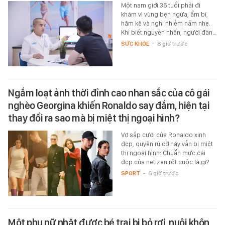
Một nam giới 36 tuổi phải đi
khám vì vùng bẹn ngứa, ẩm bí,
hăm kẽ và nghi nhiễm nấm nhẹ.
Khi biết nguyên nhân, người đàn…
SỨC KHỎE
-
6 giờ trước
Ngắm loạt ảnh thời đỉnh cao nhan sắc của cô gái
nghèo Georgina khiến Ronaldo say đắm, hiện tại
thay đổi ra sao mà bị miệt thị ngoại hình?
Vợ sắp cưới của Ronaldo xinh
đẹp, quyến rũ cỡ này vẫn bị miệt
thị ngoại hình: Chuẩn mực cái
đẹp của netizen rốt cuộc là gì?
SPORT
-
6 giờ trước
Một phụ nữ nhặt được bé trai bị bỏ rơi, nuôi khôn