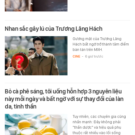
Nhan sắc gây lú của Trương Lăng Hách
Gương mặt của Trương Lăng
Hách bất ngờ trở thành tâm điểm
bàn tán trên MXH.
CINE
-
6 giờ trước
Bỏ cà phê sáng, tôi uống hỗn hợp 3 nguyên liệu
này mỗi ngày và bất ngờ với sự thay đổi của làn
da, tinh thần
Tuy nhiên, các chuyên gia cũng
nhấn mạnh: Đây không phải
"thần dược" và hiệu quả phụ
thuộc rất nhiều vào lối sống