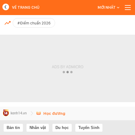
VỀ TRANG CHỦ
MỚI NHẤT
MỚI NHẤT
#Điểm chuẩn 2026
Xem thêm
Học đường
Bản tin
Nhân vật
Du học
Tuyển Sinh