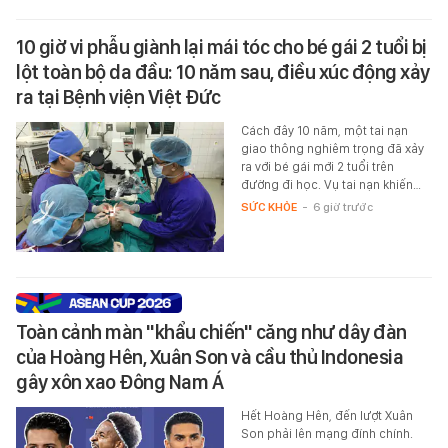
10 giờ vi phẫu giành lại mái tóc cho bé gái 2 tuổi bị
lột toàn bộ da đầu: 10 năm sau, điều xúc động xảy
ra tại Bệnh viện Việt Đức
Cách đây 10 năm, một tai nạn
giao thông nghiêm trọng đã xảy
ra với bé gái mới 2 tuổi trên
đường đi học. Vụ tai nạn khiến…
SỨC KHỎE
-
6 giờ trước
Toàn cảnh màn "khẩu chiến" căng như dây đàn
của Hoàng Hên, Xuân Son và cầu thủ Indonesia
gây xôn xao Đông Nam Á
Hết Hoàng Hên, đến lượt Xuân
Son phải lên mạng đính chính.