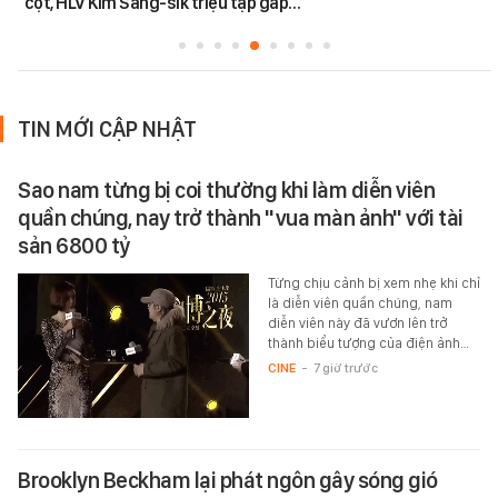
cột, HLV Kim Sang-sik triệu tập gấp…
TIN MỚI CẬP NHẬT
Sao nam từng bị coi thường khi làm diễn viên
quần chúng, nay trở thành "vua màn ảnh" với tài
sản 6800 tỷ
Từng chịu cảnh bị xem nhẹ khi chỉ
là diễn viên quần chúng, nam
diễn viên này đã vươn lên trở
thành biểu tượng của điện ảnh…
CINE
-
7 giờ trước
Brooklyn Beckham lại phát ngôn gây sóng gió