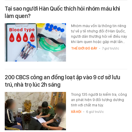
Tại sao người Hàn Quốc thích hỏi nhóm máu khi
làm quen?
Mhóm máu vốn là thông tin riêng
tư về y tế nhưng đối ở Hàn Quốc,
người dân thường hỏi về điều này
khi làm quen hoặc gặp mặt lần…
THẾ GIỚI ĐÓ ĐÂY
-
7 giờ trước
200 CBCS công an đồng loạt ập vào 9 cơ sở lưu
trú, nhà trọ lúc 2h sáng
Trong 135 người bị kiểm tra, công
an phát hiện 9 đối tượng dương
tính với chất ma túy.
XÃ HỘI
-
6 giờ trước