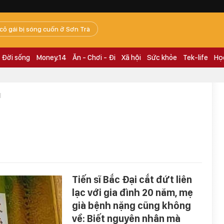
 cô gái bị sóng cuốn ở Sơn Trà
Đời sống
Money.14
Ăn - Chơi - Đi
Xã hội
Sức khỏe
Tek-life
Họ
I
Tiến sĩ Bắc Đại cắt đứt liên
lạc với gia đình 20 năm, mẹ
già bệnh nặng cũng không
về: Biết nguyên nhân mà