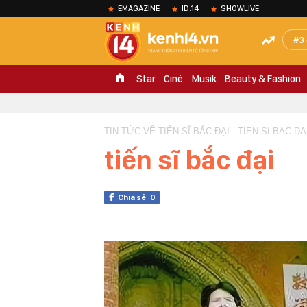
EMAGAZINE
ID.14
SHOWLIVE
3
Star
Ciné
Musik
Beauty & Fashion
TIN TỨC VỀ TIẾN SĨ BẮC ĐẠI - TIEN SI BAC DA
tiến sĩ bắc đại
Chia sẻ
0