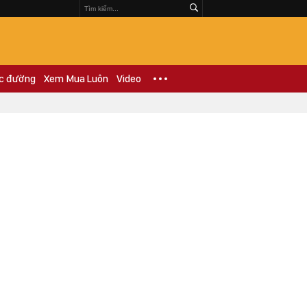
c đường
Xem Mua Luôn
Video