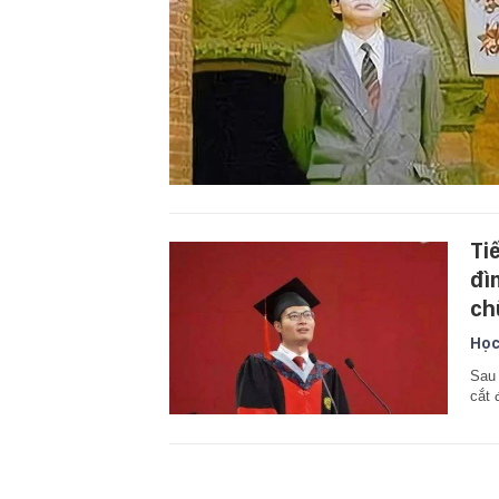
Ti
đì
chữ
Học
Sau 
cắt 