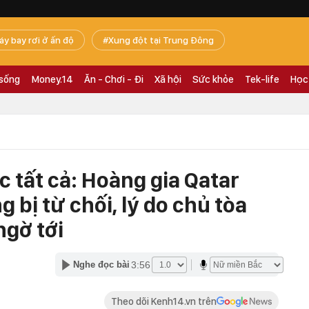
áy bay rơi ở ấn độ
Xung đột tại Trung Đông
 sống
Money.14
Ăn - Chơi - Đi
Xã hội
Sức khỏe
Tek-life
Học
 tất cả: Hoàng gia Qatar
bị từ chối, lý do chủ tòa
ngờ tới
3:56
Nghe đọc bài
Theo dõi Kenh14.vn trên