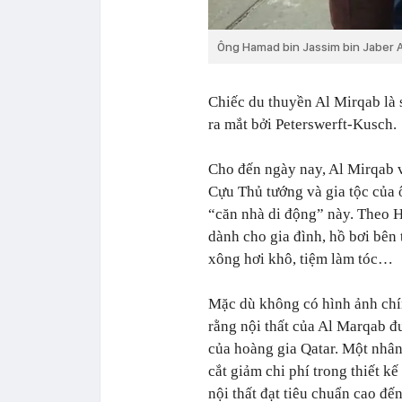
Ông Hamad bin Jassim bin Jaber A
Chiếc du thuyền Al Mirqab là 
ra mắt bởi Peterswerft-Kusch.
Cho đến ngày nay, Al Mirqab v
Cựu Thủ tướng và gia tộc của 
“căn nhà di động” này. Theo 
dành cho gia đình, hồ bơi bên
xông hơi khô, tiệm làm tóc…
Mặc dù không có hình ảnh chín
rằng nội thất của Al Marqab đ
của hoàng gia Qatar. Một nhân
cắt giảm chi phí trong thiết kế 
nội thất đạt tiêu chuẩn cao đ