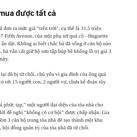
 mua được tất cả
đưa ra mức giá “trên trời", cụ thể là 31,5 triệu
7 Fifth Avenue, của một phụ nữ quá cố - Huguette
g ẩn dật. Không ai biết chắc bà đã sống ở căn hộ nào
, bà vẫn cất giữ bộ sưu tập búp bê khổng lồ trị giá 3
 này.
lại đã bị từ chối, chủ yếu vì gia đình của ông quá
có tới 15 người con, 2 người vợ, chưa kể đoàn tùy
á phức tạp,” một người đại diện của tòa nhà cho
 lời đề nghị “không có cơ hội” được chấp nhận. Gia
êm 3 căn hộ trong tòa nhà để tạo thành một khu
 hội đồng quản trị của tòa nhà đã từ chối.