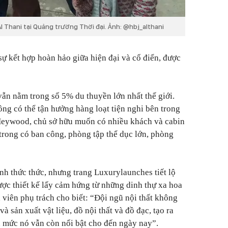
l Thani tại Quảng trường Thời đại. Ảnh: @hbj_althani
sự kết hợp hoàn hảo giữa hiện đại và cổ điển, được
ẫn nằm trong số 5% du thuyền lớn nhất thế giới.
ông có thể tận hưởng hàng loạt tiện nghi bên trong
Heywood, chủ sở hữu muốn có nhiều khách và cabin
 trong có ban công, phòng tập thể dục lớn, phòng
h thức thức, nhưng trang Luxurylaunches tiết lộ
ược thiết kế lấy cảm hứng từ những dinh thự xa hoa
 viên phụ trách cho biết: “Đội ngũ nội thất không
và sản xuất vật liệu, đồ nội thất và đồ đạc, tạo ra
ến mức nó vẫn còn nổi bật cho đến ngày nay”.