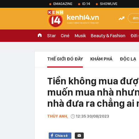
EMAGAZINE
ID.14
SHOWLIVE
m
Star
Ciné
Musik
Beauty & Fashion
Đời
THẾ GIỚI ĐÓ ĐÂY
KHÁM PHÁ
ĐỘC LẠ
Tiền không mua được
muốn mua nhà nhưng 
nhà đưa ra chẳng ai 
THÙY ANH,
12:35 30/08/2023
Chia sẻ