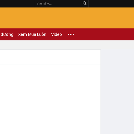
 đường
Xem Mua Luôn
Video