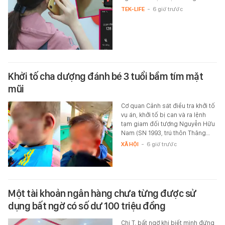
TEK-LIFE
-
6 giờ trước
Khởi tố cha dượng đánh bé 3 tuổi bầm tím mặt
mũi
Cơ quan Cảnh sát điều tra khởi tố
vụ án, khởi tố bị can và ra lệnh
tạm giam đối tượng Nguyễn Hữu
Nam (SN 1993, trú thôn Thăng…
XÃ HỘI
-
6 giờ trước
Một tài khoản ngân hàng chưa từng được sử
dụng bất ngờ có số dư 100 triệu đồng
Chị T. bất ngờ khi biết mình đứng