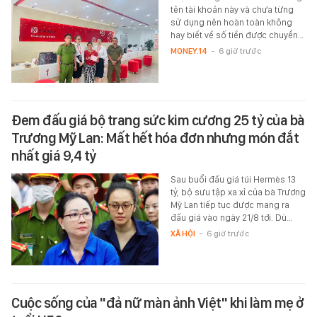
tên tài khoản này và chưa từng
sử dụng nên hoàn toàn không
hay biết về số tiền được chuyển…
MONEY.14
-
6 giờ trước
Đem đấu giá bộ trang sức kim cương 25 tỷ của bà
Trương Mỹ Lan: Mất hết hóa đơn nhưng món đắt
nhất giá 9,4 tỷ
Sau buổi đấu giá túi Hermès 13
tỷ, bộ sưu tập xa xỉ của bà Trương
Mỹ Lan tiếp tục được mang ra
đấu giá vào ngày 21/8 tới. Dù…
XÃ HỘI
-
6 giờ trước
Cuộc sống của "đả nữ màn ảnh Việt" khi làm mẹ ở