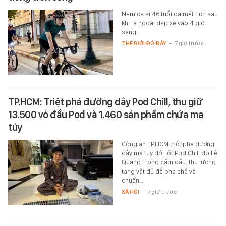
Nam ca sĩ 46 tuổi đã mất tích sau
khi ra ngoài đạp xe vào 4 giờ
sáng.
THẾ GIỚI ĐÓ ĐÂY
-
7 giờ trước
TP.HCM: Triệt phá đường dây Pod Chill, thu giữ
13.500 vỏ đầu Pod và 1.460 sản phẩm chứa ma
túy
Công an TP.HCM triệt phá đường
dây ma túy đội lốt Pod Chill do Lê
Quang Trọng cầm đầu, thu lượng
tang vật đủ để pha chế và
chuẩn…
XÃ HỘI
-
7 giờ trước