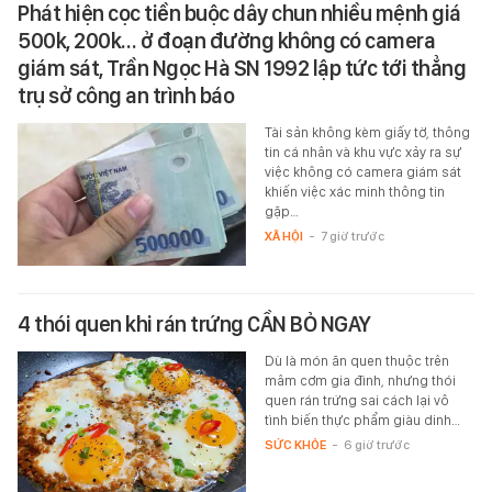
Phát hiện cọc tiền buộc dây chun nhiều mệnh giá
500k, 200k… ở đoạn đường không có camera
giám sát, Trần Ngọc Hà SN 1992 lập tức tới thẳng
trụ sở công an trình báo
Tài sản không kèm giấy tờ, thông
tin cá nhân và khu vực xảy ra sự
việc không có camera giám sát
khiến việc xác minh thông tin
gặp…
XÃ HỘI
-
7 giờ trước
4 thói quen khi rán trứng CẦN BỎ NGAY
Dù là món ăn quen thuộc trên
mâm cơm gia đình, nhưng thói
quen rán trứng sai cách lại vô
tình biến thực phẩm giàu dinh…
SỨC KHỎE
-
6 giờ trước