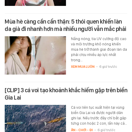
Mùa hè càng cần cẩn thận: 5 thói quen khiến làn
da già đi nhanh hơn mà nhiều người vẫn mắc phải
Nắng nóng, tia UV cường độ cao
và môi trường khô nóng khiến
mùa hè trở thành giai đoạn làn da
phải chịu nhiều áp lực nhất
trong…
XEM MUA LUÔN
-
6 giờ trước
[CLIP] 3 cá voi tạo khoảnh khắc hiếm gặp trên biển
Gia Lai
Cá voi liên tục xuất hiện tại vùng
biển Gia Lai và được người dân
ghi lại. Nếu trước đây chỉ bắt gặp
từng con hoặc 2 con, lần này cả…
ĂN - CHƠI - ĐI
-
6 giờ trước