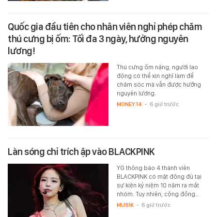
Quốc gia đầu tiên cho nhân viên nghỉ phép chăm
thú cưng bị ốm: Tối đa 3 ngày, hưởng nguyên
lương!
Thú cưng ốm nặng, người lao
động có thể xin nghỉ làm để
chăm sóc mà vẫn được hưởng
nguyên lương.
MONEY.14
-
6 giờ trước
Làn sóng chỉ trích ập vào BLACKPINK
YG thông báo 4 thành viên
BLACKPINK có mặt đông đủ tại
sự kiện kỷ niệm 10 năm ra mắt
nhóm. Tuy nhiên, cộng đồng…
MUSIK
-
6 giờ trước