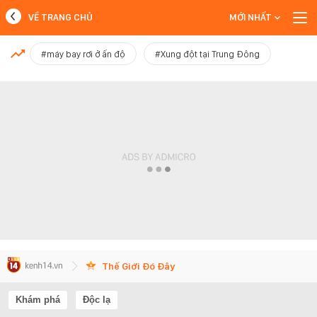
VỀ TRANG CHỦ
MỚI NHẤT
MỚI NHẤT
#máy bay rơi ở ấn độ
#Xung đột tại Trung Đông
Xem thêm
Thế Giới Đó Đây
Khám phá
Độc lạ