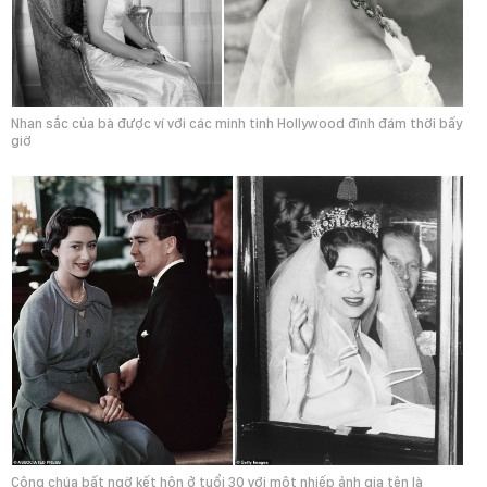
Nhan sắc của bà được ví với các minh tinh Hollywood đình đám thời bấy
giờ
Công chúa bất ngờ kết hôn ở tuổi 30 với một nhiếp ảnh gia tên là