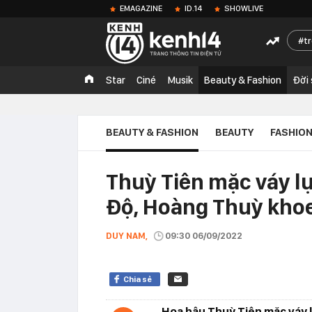
EMAGAZINE
ID.14
SHOWLIVE
t
Star
Ciné
Musik
Beauty & Fashion
Đời
BEAUTY & FASHION
BEAUTY
FASHIO
Thuỳ Tiên mặc váy l
Độ, Hoàng Thuỳ khoe 
DUY NAM,
09:30 06/09/2022
Chia sẻ
Hoa hậu Thuỳ Tiên mặc váy 