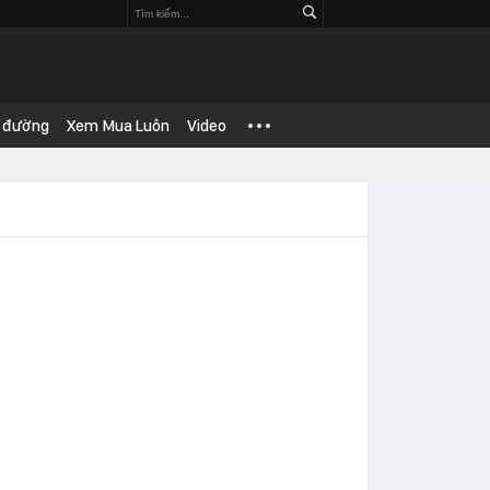
 đường
Xem Mua Luôn
Video