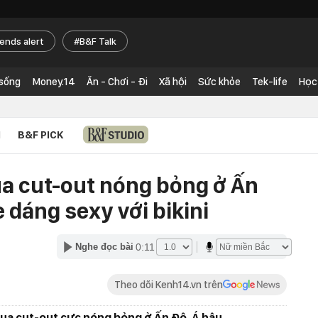
rends alert
B&F Talk
 sống
Money.14
Ăn - Chơi - Đi
Xã hội
Sức khỏe
Tek-life
Học
N
B&F PICK
ụa cut-out nóng bỏng ở Ấn
dáng sexy với bikini
0:11
Nghe đọc bài
Theo dõi Kenh14.vn trên
lụa cut-out cực nóng bỏng ở Ấn Độ, Á hậu