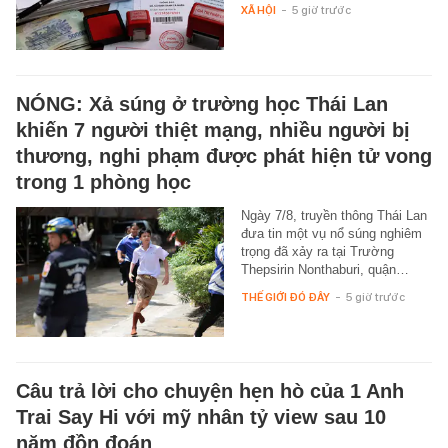
XÃ HỘI
-
5 giờ trước
NÓNG: Xả súng ở trường học Thái Lan
khiến 7 người thiệt mạng, nhiều người bị
thương, nghi phạm được phát hiện tử vong
trong 1 phòng học
Ngày 7/8, truyền thông Thái Lan
đưa tin một vụ nổ súng nghiêm
trọng đã xảy ra tại Trường
Thepsirin Nonthaburi, quận…
THẾ GIỚI ĐÓ ĐÂY
-
5 giờ trước
Câu trả lời cho chuyện hẹn hò của 1 Anh
Trai Say Hi với mỹ nhân tỷ view sau 10
năm đồn đoán