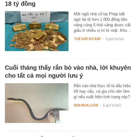
18 tỷ đồng
Một ngôi nhà cổ tại Pháp bất
ngờ hé lộ hơn 1.000 đồng tiền
vàng cùng 5 thỏi vàng được cất
giấu ở nhiều vị trí bí mật. Kho…
THẾ GIỚI ĐÓ ĐÂY
-
5 giờ trước
Cuối tháng thấy rắn bò vào nhà, lời khuyên
cho tất cả mọi người lưu ý
Rắn vào nhà thực tế là dấu hiệu
tốt hay xấu, và gia chủ nên làm
gì nếu xuất hiện tình trạng này?
XEM MUA LUÔN
-
5 giờ trước