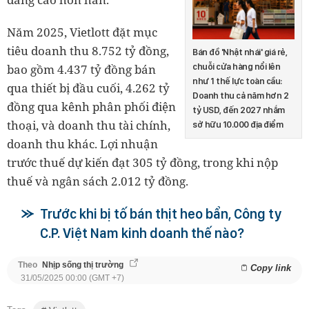
Năm 2025, Vietlott đặt mục
tiêu doanh thu 8.752 tỷ đồng,
Bán đồ 'Nhật nhái' giá rẻ,
bao gồm 4.437 tỷ đồng bán
chuỗi cửa hàng nổi lên
như 1 thế lực toàn cầu:
qua thiết bị đầu cuối, 4.262 tỷ
Doanh thu cả năm hơn 2
đồng qua kênh phân phối điện
tỷ USD, đến 2027 nhắm
thoại, và doanh thu tài chính,
sở hữu 10.000 địa điểm
doanh thu khác. Lợi nhuận
trước thuế dự kiến đạt 305 tỷ đồng, trong khi nộp
thuế và ngân sách 2.012 tỷ đồng.
Trước khi bị tố bán thịt heo bẩn, Công ty
C.P. Việt Nam kinh doanh thế nào?
Theo
Nhịp sống thị trường
Copy link
31/05/2025 00:00 (GMT +7)