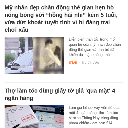
Mỹ nhân đẹp chấn động thế gian hẹn hò
nóng bỏng với “hồng hài nhi” kém 5 tuổi,
vừa dứt khoát tuyệt tình vì bị đàng trai
chơi xấu
Diễn biến thần tốc trong mối
quan hệ của mỹ nhân đẹp chấn
động thế gian và tình trẻ đã
khiến dư luận không khỏi…
STAR
-
6 giờ trước
Thợ làm tóc dùng giấy tờ giả 'qua mặt' 4
ngân hàng
Làm giả hồ sơ vay vốn để qua
mặt 4 ngân hàng, thợ làm tóc
Vương Thắng Huy cùng đồng
phạm chiếm đoạt hơn 514…