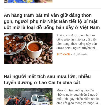
Ăn hàng trăm bát mì vẫn giữ dáng thon
gọn, người phụ nữ Nhật Bản tiết lộ bí mật
đốt mỡ là loại đồ uống bán đầy ở Việt Nam
Không chỉ được xem là thức
uống giúp tỉnh táo và cải thiện
tâm trạng, thức uống này còn
được nhiều người truyền tai…
SỨC KHỎE
-
6 giờ trước
Hai người mất tích sau mưa lớn, nhiều
tuyến đường ở Lào Cai bị chia cắt
Mưa lớn trút xuống Lào Cai
những ngày qua khiến 2 người
mất tích, gây nhiều điểm sạt lở,
chia cắt giao thông và buộc 34…