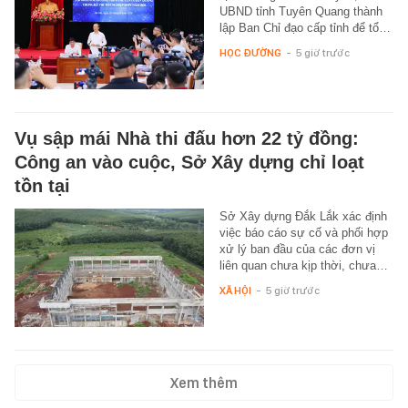
UBND tỉnh Tuyên Quang thành
lập Ban Chỉ đạo cấp tỉnh để tổ…
HỌC ĐƯỜNG
-
5 giờ trước
Vụ sập mái Nhà thi đấu hơn 22 tỷ đồng:
Công an vào cuộc, Sở Xây dựng chỉ loạt
tồn tại
Sở Xây dựng Đắk Lắk xác định
việc báo cáo sự cố và phối hợp
xử lý ban đầu của các đơn vị
liên quan chưa kịp thời, chưa…
XÃ HỘI
-
5 giờ trước
Xem thêm