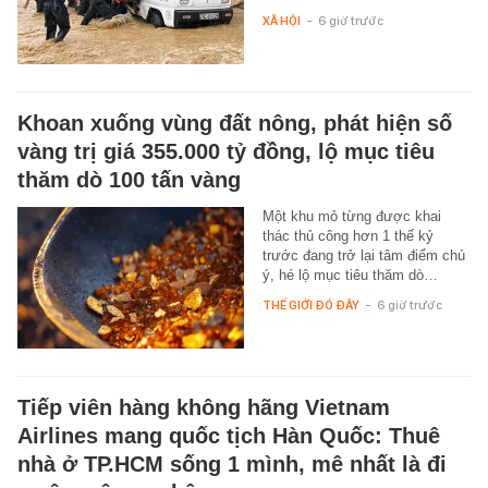
XÃ HỘI
-
6 giờ trước
Khoan xuống vùng đất nông, phát hiện số
vàng trị giá 355.000 tỷ đồng, lộ mục tiêu
thăm dò 100 tấn vàng
Một khu mỏ từng được khai
thác thủ công hơn 1 thế kỷ
trước đang trở lại tâm điểm chú
ý, hé lộ mục tiêu thăm dò…
THẾ GIỚI ĐÓ ĐÂY
-
6 giờ trước
Tiếp viên hàng không hãng Vietnam
Airlines mang quốc tịch Hàn Quốc: Thuê
nhà ở TP.HCM sống 1 mình, mê nhất là đi