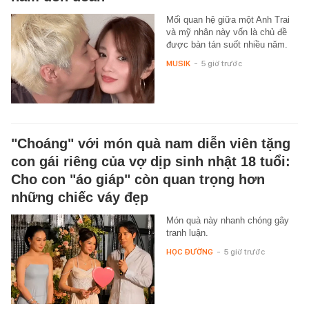
Mối quan hệ giữa một Anh Trai
và mỹ nhân này vốn là chủ đề
được bàn tán suốt nhiều năm.
MUSIK
-
5 giờ trước
"Choáng" với món quà nam diễn viên tặng
con gái riêng của vợ dịp sinh nhật 18 tuổi:
Cho con "áo giáp" còn quan trọng hơn
những chiếc váy đẹp
Món quà này nhanh chóng gây
tranh luận.
HỌC ĐƯỜNG
-
5 giờ trước