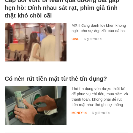
Cặp đôi Vbiz bị team qua đường bắt gặp
hẹn hò: Dính nhau sát rạt, phim giả tình
thật khó chối cãi
MXH đang dành lời khen không
ngớt cho sự đẹp đôi của cả hai.
CINE
-
6 giờ trước
Có nên rút tiền mặt từ thẻ tín dụng?
Thẻ tín dụng vốn được thiết kế
để phục vụ chi tiêu, mua sắm và
thanh toán, không phải để rút
tiền mặt như thẻ ghi nợ thông…
MONEY.14
-
6 giờ trước