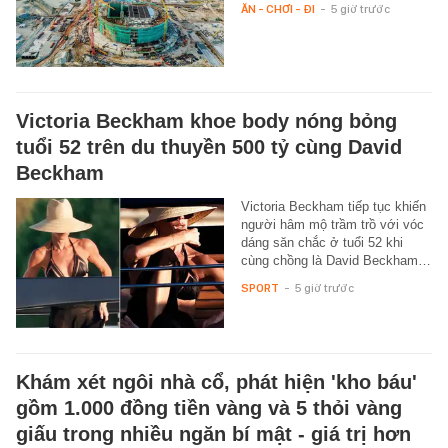
ĂN - CHƠI - ĐI
-
5 giờ trước
Victoria Beckham khoe body nóng bỏng
tuổi 52 trên du thuyền 500 tỷ cùng David
Beckham
Victoria Beckham tiếp tục khiến
người hâm mộ trầm trồ với vóc
dáng săn chắc ở tuổi 52 khi
cùng chồng là David Beckham…
SPORT
-
5 giờ trước
Khám xét ngôi nhà cổ, phát hiện 'kho báu'
gồm 1.000 đồng tiền vàng và 5 thỏi vàng
giấu trong nhiều ngăn bí mật - giá trị hơn