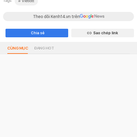
Tags
Vietlott
Theo dõi Kenh14.vn trên
Chia sẻ
Sao chép link
CÙNG MỤC
ĐANG HOT