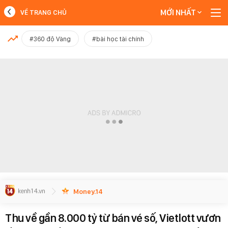
MỚI NHẤT
VỀ TRANG CHỦ
MỚI NHẤT
#360 độ Vàng
#bài học tài chính
Xem thêm
Money.14
Thu về gần 8.000 tỷ từ bán vé số, Vietlott vươn