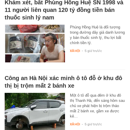
Khám xét, bắt Phùng Hồng Huệ SN 1998 và
11 người liên quan 120 tỷ đồng tiền bán
thuốc sinh lý nam
Phùng Hồng Huệ là đối tượng
trong đường dây giả danh lương
y bán thuốc sinh lý, thu lợi bất
chính tiền tỷ.
XÃ HỘI
-
5 giờ trước
Công an Hà Nội xác minh ô tô đỗ ở khu đô
thị bị trộm mất 2 bánh xe
Một ô tô đỗ qua đêm ở khu đô
thị Thanh Hà, đến sáng hôm sau
chủ xe phát hiện bị trộm tháo
mất 2 bánh xe, gầm xe được
kê…
XÃ HỘI
-
5 giờ trước