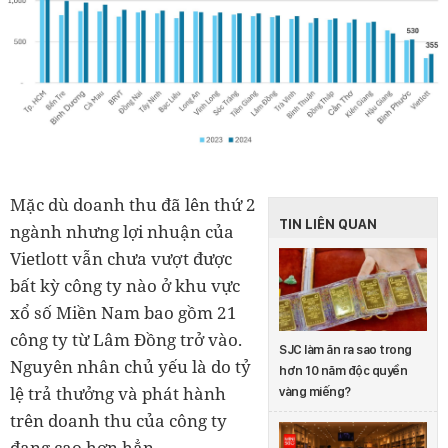
Mặc dù doanh thu đã lên thứ 2
TIN LIÊN QUAN
ngành nhưng lợi nhuận của
Vietlott vẫn chưa vượt được
bất kỳ công ty nào ở khu vực
xổ số Miền Nam bao gồm 21
công ty từ Lâm Đồng trở vào.
SJC làm ăn ra sao trong
Nguyên nhân chủ yếu là do tỷ
hơn 10 năm độc quyền
lệ trả thưởng và phát hành
vàng miếng?
trên doanh thu của công ty
đang cao hơn hẳn.