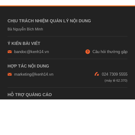
CHỊU TRÁCH NHIỆM QUẢN LÝ NỘI DUNG
Bà Nguyễn Bích Minh
Ý KIẾN BÀI VIẾT
bandoc@kenh14.vn
Câu hỏi thường gặp
HỢP TÁC NỘI DUNG
marketing@kenh14.vn
024 7309 5555
HỖ TRỢ QUẢNG CÁO
giaitrixahoi@admicro.vn
02473007108
TRỤ SỞ HÀ NỘI
Tầng 21, Tòa nhà Center Building, Hapulico Complex, Số 01, phố