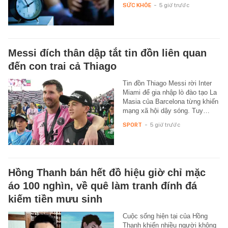
SỨC KHỎE
-
5 giờ trước
Messi đích thân dập tắt tin đồn liên quan
đến con trai cả Thiago
Tin đồn Thiago Messi rời Inter
Miami để gia nhập lò đào tạo La
Masia của Barcelona từng khiến
mạng xã hội dậy sóng. Tuy…
SPORT
-
5 giờ trước
Hồng Thanh bán hết đồ hiệu giờ chỉ mặc
áo 100 nghìn, về quê làm tranh đính đá
kiếm tiền mưu sinh
Cuộc sống hiện tại của Hồng
Thanh khiến nhiều người không