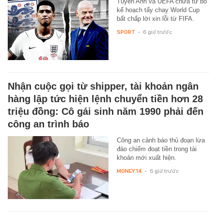
Tuyển Anh và UEFA chưa từ bỏ
kế hoạch tẩy chay World Cup
bất chấp lời xin lỗi từ FIFA.
SPORT
-
6 giờ trước
Nhận cuộc gọi từ shipper, tài khoản ngân
hàng lập tức hiện lệnh chuyển tiền hơn 28
triệu đồng: Cô gái sinh năm 1990 phải đến
công an trình báo
Công an cảnh báo thủ đoạn lừa
đảo chiếm đoạt tiền trong tài
khoản mới xuất hiện.
MONEY.14
-
6 giờ trước