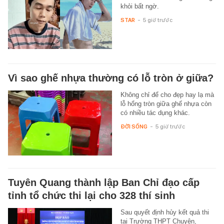
khỏi bất ngờ.
STAR
-
5 giờ trước
Vì sao ghế nhựa thường có lỗ tròn ở giữa?
Không chỉ để cho đẹp hay lạ mà
lỗ hổng tròn giữa ghế nhựa còn
có nhiều tác dụng khác.
ĐỜI SỐNG
-
5 giờ trước
Tuyên Quang thành lập Ban Chỉ đạo cấp
tỉnh tổ chức thi lại cho 328 thí sinh
Sau quyết định hủy kết quả thi
tại Trường THPT Chuyên,