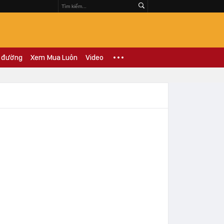
 đường
Xem Mua Luôn
Video