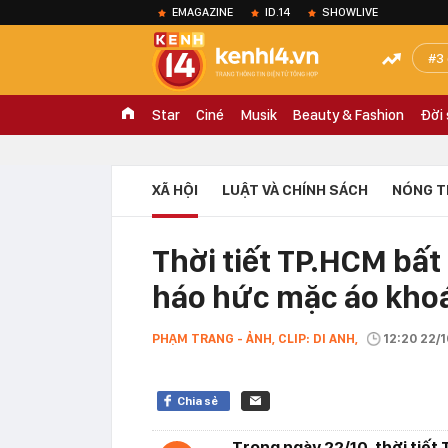
EMAGAZINE
ID.14
SHOWLIVE
3
Star
Ciné
Musik
Beauty & Fashion
Đời
XÃ HỘI
LUẬT VÀ CHÍNH SÁCH
NÓNG T
Thời tiết TP.HCM bất
háo hức mặc áo kho
PHẠM TRANG - ẢNH, CLIP: DI ANH,
12:20 22/
Chia sẻ
Trong ngày 22/10, thời tiết