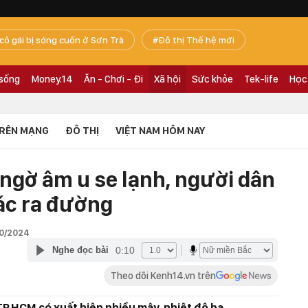
 cô gái bị sóng cuốn ở Sơn Trà
Đô thị Thế hệ mới
 sống
Money.14
Ăn - Chơi - Đi
Xã hội
Sức khỏe
Tek-life
Học
RÊN MẠNG
ĐÔ THỊ
VIỆT NAM HÔM NAY
 ngờ âm u se lạnh, người dân
ác ra đường
10/2024
0:10
Nghe đọc bài
Theo dõi Kenh14.vn trên
 TP.HCM có xuất hiện nhiều mây, nhiệt độ hạ