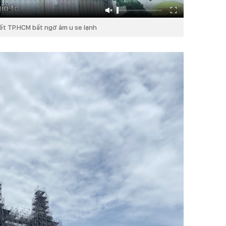
iết TP.HCM bất ngờ âm u se lạnh