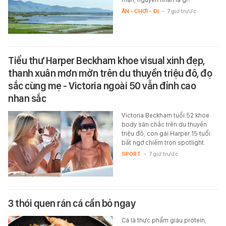
ĂN - CHƠI - ĐI
-
7 giờ trước
Tiểu thư Harper Beckham khoe visual xinh đẹp,
thanh xuân mơn mởn trên du thuyền triệu đô, đọ
sắc cùng mẹ - Victoria ngoài 50 vẫn đỉnh cao
nhan sắc
Victoria Beckham tuổi 52 khoe
body săn chắc trên du thuyền
triệu đô, con gái Harper 15 tuổi
bất ngờ chiếm trọn spotlight.
SPORT
-
7 giờ trước
3 thói quen rán cá cần bỏ ngay
Cá là thực phẩm giàu protein,