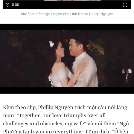
0:00
Khoảnh khắc ngọt ngào của Linh Rin và Phillip Nguyễn
Kèm theo clip, Phillip Nguyễn trích một câu nói lãng
mạn: "Together, our love triumphs over all
challenges and obstacles, my wife" và nói thêm "Ngô
Phương Linh you are everything". (Tạm dịch: "Ở bên