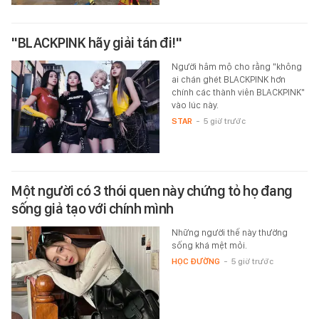
"BLACKPINK hãy giải tán đi!"
Người hâm mộ cho rằng "không
ai chán ghét BLACKPINK hơn
chính các thành viên BLACKPINK"
vào lúc này.
STAR
-
5 giờ trước
Một người có 3 thói quen này chứng tỏ họ đang
sống giả tạo với chính mình
Những người thế này thường
sống khá mệt mỏi.
HỌC ĐƯỜNG
-
5 giờ trước