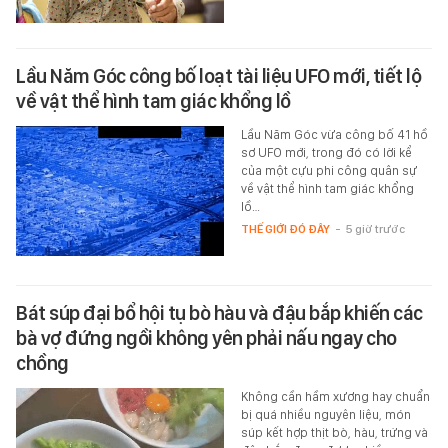
Lầu Năm Góc công bố loạt tài liệu UFO mới, tiết lộ
về vật thể hình tam giác khổng lồ
Lầu Năm Góc vừa công bố 41 hồ
sơ UFO mới, trong đó có lời kể
của một cựu phi công quân sự
về vật thể hình tam giác khổng
lồ…
THẾ GIỚI ĐÓ ĐÂY
-
5 giờ trước
Bát súp đại bổ hội tụ bò hàu và đậu bắp khiến các
bà vợ đứng ngồi không yên phải nấu ngay cho
chồng
Không cần hầm xương hay chuẩn
bị quá nhiều nguyên liệu, món
súp kết hợp thịt bò, hàu, trứng và