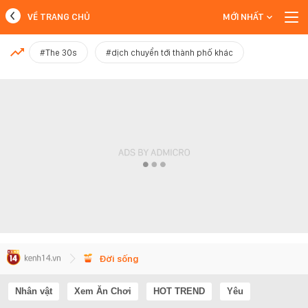
VỀ TRANG CHỦ
MỚI NHẤT
MỚI NHẤT
#The 30s
#dịch chuyển tới thành phố khác
Xem thêm
Đời sống
Nhân vật
Xem Ăn Chơi
HOT TREND
Yêu