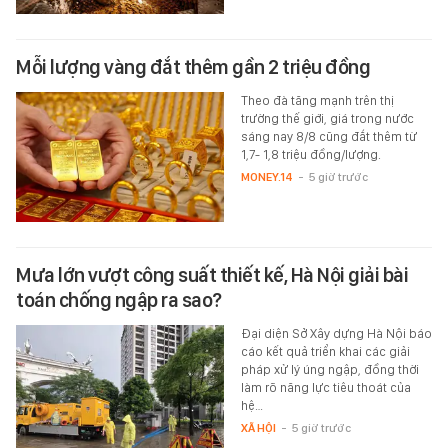
Mỗi lượng vàng đắt thêm gần 2 triệu đồng
Theo đà tăng mạnh trên thị
trường thế giới, giá trong nước
sáng nay 8/8 cũng đắt thêm từ
1,7- 1,8 triệu đồng/lượng.
MONEY.14
-
5 giờ trước
Mưa lớn vượt công suất thiết kế, Hà Nội giải bài
toán chống ngập ra sao?
Đại diện Sở Xây dựng Hà Nội báo
cáo kết quả triển khai các giải
pháp xử lý úng ngập, đồng thời
làm rõ năng lực tiêu thoát của
hệ…
XÃ HỘI
-
5 giờ trước