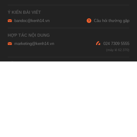
Ý KIẾN BÀI VIẾT
bandoc@kenh14.vn
Câu hỏi thường gặp
HỢP TÁC NỘI DUNG
marketing@kenh14.vn
024 7309 5555
HỖ TRỢ QUẢNG CÁO
giaitrixahoi@admicro.vn
02473007108
TRỤ SỞ HÀ NỘI
Tầng 21, Tòa nhà Center Building, Hapulico Complex, Số 01, phố
Nguyễn Huy Tưởng, phường Thanh Xuân, thành phố Hà Nội
TRỤ SỞ TP.HỒ CHÍ MINH
Tầng 4, Tòa nhà 123, số 127 Võ Văn Tần, Phường Xuân Hòa, TPHCM