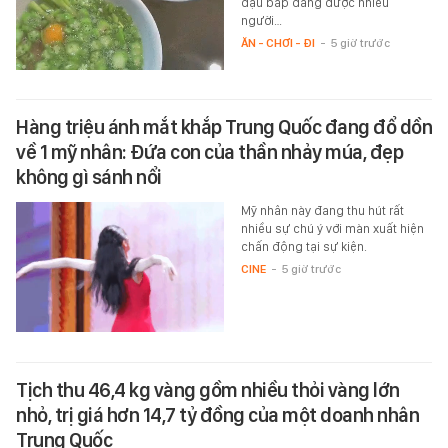
đậu bắp đang được nhiều
người…
ĂN - CHƠI - ĐI
-
5 giờ trước
Hàng triệu ánh mắt khắp Trung Quốc đang đổ dồn
về 1 mỹ nhân: Đứa con của thần nhảy múa, đẹp
không gì sánh nổi
Mỹ nhân này đang thu hút rất
nhiều sự chú ý với màn xuất hiện
chấn động tại sự kiện.
CINE
-
5 giờ trước
Tịch thu 46,4 kg vàng gồm nhiều thỏi vàng lớn
nhỏ, trị giá hơn 14,7 tỷ đồng của một doanh nhân
Trung Quốc