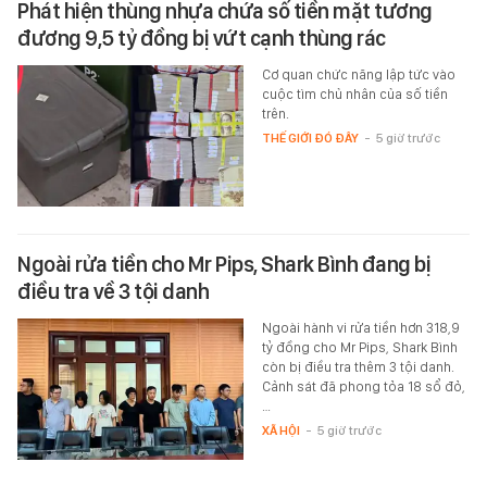
Phát hiện thùng nhựa chứa số tiền mặt tương
đương 9,5 tỷ đồng bị vứt cạnh thùng rác
Cơ quan chức năng lập tức vào
cuộc tìm chủ nhân của số tiền
trên.
THẾ GIỚI ĐÓ ĐÂY
-
5 giờ trước
Ngoài rửa tiền cho Mr Pips, Shark Bình đang bị
điều tra về 3 tội danh
Ngoài hành vi rửa tiền hơn 318,9
tỷ đồng cho Mr Pips, Shark Bình
còn bị điều tra thêm 3 tội danh.
Cảnh sát đã phong tỏa 18 sổ đỏ,
…
XÃ HỘI
-
5 giờ trước