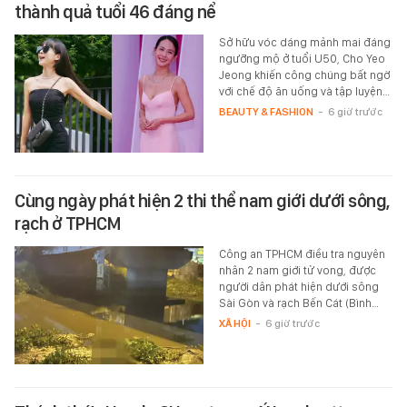
thành quả tuổi 46 đáng nể
Sở hữu vóc dáng mảnh mai đáng
ngưỡng mộ ở tuổi U50, Cho Yeo
Jeong khiến công chúng bất ngờ
với chế độ ăn uống và tập luyện…
BEAUTY & FASHION
-
6 giờ trước
Cùng ngày phát hiện 2 thi thể nam giới dưới sông,
rạch ở TPHCM
Công an TPHCM điều tra nguyên
nhân 2 nam giới tử vong, được
người dân phát hiện dưới sông
Sài Gòn và rạch Bến Cát (Bình…
XÃ HỘI
-
6 giờ trước