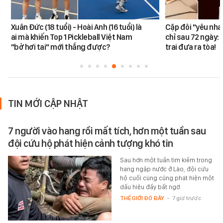
Xuân Đức (18 tuổi) - Hoài Anh (16 tuổi) là
Cặp đôi "yêu nha
ai mà khiến Top 1 Pickleball Việt Nam
chỉ sau 72 ngày: 
"bở hơi tai" mới thắng được?
trai đưa ra tòa!
TIN MỚI CẬP NHẬT
7 người vào hang rồi mất tích, hơn một tuần sau
đội cứu hộ phát hiện cảnh tượng khó tin
Sau hơn một tuần tìm kiếm trong
hang ngập nước ở Lào, đội cứu
hộ cuối cùng cũng phát hiện một
dấu hiệu đầy bất ngờ.
THẾ GIỚI ĐÓ ĐÂY
-
7 giờ trước