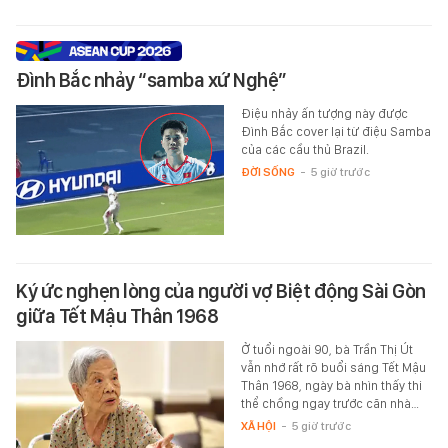
Đình Bắc nhảy “samba xứ Nghệ”
Điệu nhảy ấn tượng này được
Đình Bắc cover lại từ điệu Samba
của các cầu thủ Brazil.
ĐỜI SỐNG
-
5 giờ trước
Ký ức nghẹn lòng của người vợ Biệt động Sài Gòn
giữa Tết Mậu Thân 1968
Ở tuổi ngoài 90, bà Trần Thị Út
vẫn nhớ rất rõ buổi sáng Tết Mậu
Thân 1968, ngày bà nhìn thấy thi
thể chồng ngay trước căn nhà…
XÃ HỘI
-
5 giờ trước