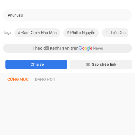
Phunuso
Tags
Đám Cưới Hào Môn
Phillip Nguyễn
Thiếu Gia
Theo dõi Kenh14.vn trên
Chia sẻ
Sao chép link
CÙNG MỤC
ĐANG HOT