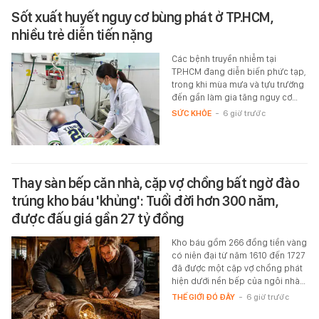
Sốt xuất huyết nguy cơ bùng phát ở TP.HCM,
nhiều trẻ diễn tiến nặng
Các bệnh truyền nhiễm tại
TP.HCM đang diễn biến phức tạp,
trong khi mùa mưa và tựu trường
đến gần làm gia tăng nguy cơ…
SỨC KHỎE
-
6 giờ trước
Thay sàn bếp căn nhà, cặp vợ chồng bất ngờ đào
trúng kho báu 'khủng': Tuổi đời hơn 300 năm,
được đấu giá gần 27 tỷ đồng
Kho báu gồm 266 đồng tiền vàng
có niên đại từ năm 1610 đến 1727
đã được một cặp vợ chồng phát
hiện dưới nền bếp của ngôi nhà…
THẾ GIỚI ĐÓ ĐÂY
-
6 giờ trước