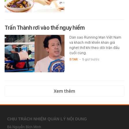
Trấn Thành rơi vào thế nguy hiểm
Dàn sao Running Man Việt Nam
và khách mời khiến khán giả
nghẹt thở khi theo dõi trận đấu
cuối cùng.
STAR
-
5 giờ trước
Xem thêm
CHỊU TRÁCH NHIỆM QUẢN LÝ NỘI DUNG
Bà Nguyễn Bích Minh