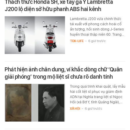
Thách thức Honda SH, xe tay ga Ý Lambretta
J200 lộ diện sở hữu phanh ABS hai kênh
Lambretta J200 vừa chính thức
tái xuất với phong cách hoài cổ
ấn tượng, hồi sinh dòng J-Series
huyền thoại thập niên 60. Trang…
TEK-LIFE
-
6 giờ trước
Phát hiện ảnh chân dung, ví khắc dòng chữ ‘Quân
giải phóng’ trong mộ liệt sĩ chưa rõ danh tính
Trong quá trình khai quật, lấy mẫu
hài cốt liệt sĩ phục vụ giám định
ADN tại Nghĩa trang liệt sĩ Ngọc
Hồi (xã Bờ Y, tỉnh Quảng Ngãi),…
XÃ HỘI
-
6 giờ trước