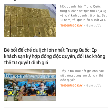
Một doanh nhân Trung Quốc
từng bị cảnh sát tịch thu 46,4 kg
vàng vì kinh doanh trái phép. Sau
13 năm, trải qua 2 lần bị bắt và 4…
THẾ GIỚI ĐÓ ĐÂY
-
5 giờ trước
Bê bối đế chế du lịch lớn nhất Trung Quốc: Ép
khách sạn ký hợp đồng độc quyền, đối tác không
thể tự quyết định giá
Đây là bài học đắt giá cho các
siêu ứng dụng lạm dụng vị thế
độc quyền.
THẾ GIỚI ĐÓ ĐÂY
-
5 giờ trước