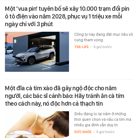
Một 'vua pin' tuyên bố sẽ xây 10.000 trạm đổi pin
ô tô điện vào năm 2028, phục vụ 1 triệu xe mỗi
ngày chỉ với 3 phút
Công ty này đang đặt mục tiêu vô
cùng tham vọng.
TEK-LIFE
-
5 giờ trước
Một đĩa cà tím xào đã gây ngộ độc cho năm
người, các bác sĩ cảnh báo: Hãy tránh ăn cà tím
theo cách này, nó độc hơn cả thạch tín
Điều đáng lo lại nằm ở những
thói quen chọn và nấu cà tím mà
nhiều gia đình vẫn duy trì.
SỨC KHỎE
-
5 giờ trước