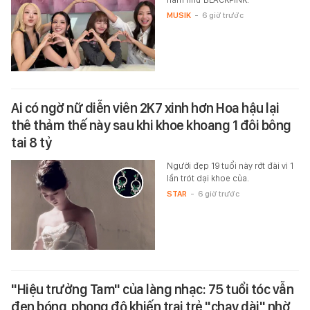
MUSIK
-
6 giờ trước
Ai có ngờ nữ diễn viên 2K7 xinh hơn Hoa hậu lại
thê thảm thế này sau khi khoe khoang 1 đôi bông
tai 8 tỷ
Người đẹp 19 tuổi này rớt đài vì 1
lần trót dại khoe của.
STAR
-
6 giờ trước
"Hiệu trưởng Tam" của làng nhạc: 75 tuổi tóc vẫn
đen bóng, phong độ khiến trai trẻ "chạy dài" nhờ