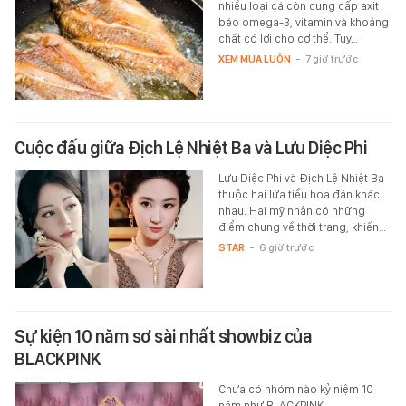
nhiều loại cá còn cung cấp axit
béo omega-3, vitamin và khoáng
chất có lợi cho cơ thể. Tuy…
XEM MUA LUÔN
-
7 giờ trước
Cuộc đấu giữa Địch Lệ Nhiệt Ba và Lưu Diệc Phi
Lưu Diệc Phi và Địch Lệ Nhiệt Ba
thuộc hai lứa tiểu hoa đán khác
nhau. Hai mỹ nhân có những
điểm chung về thời trang, khiến…
STAR
-
6 giờ trước
Sự kiện 10 năm sơ sài nhất showbiz của
BLACKPINK
Chưa có nhóm nào kỷ niệm 10
năm như BLACKPINK.