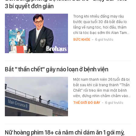
3 bí quyết đơn giản
Trong khi nhiều đấng mày râu
bước qua tuổi 30 đã bắt đầu lo
lắng về rụng tóc, hói đầu, thậm
chí là tóc bạc sớm thì Alan Tam…
SỨC KHỎE
-
6 giờ trước
Bắt "thần chết" gây náo loạn ở bệnh viện
Một nam thanh niên 26 tuổi đã bị
bắt sau khi cải trang thành "Thần
Chết" rồi trèo lên mái một bệnh
viện, đứng nhìn chằm chằm vào…
THẾ GIỚI ĐÓ ĐÂY
-
6 giờ trước
Nữ hoàng phim 18+ cả năm chỉ dám ăn 1 gói mỳ,