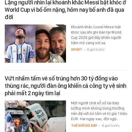
Lặng người nhìn lại khoảnh khắc Messi bật khóc ở
World Cup vì bố ốm nặng, hôm nay bố anh đã qua
đời
Khoảnh khắc Lionel Messi bật
khóc sau khi ghi bàn tại World
Cup 2026 giờ đây khiến người
hâm mộ càng xót xa.
SPORT
-
6 giờ trước
Vứt nhầm tấm vé số trúng hơn 30 tỷ đồng vào
thùng rác, người đàn ông khiến cả công ty vệ sinh
phải mất 2 ngày tìm lại
Một người chơi xổ số tại Italy
tưởng mình không trúng thưởng
nên đã vứt bỏ tấm vé trị giá 1 triệu
EUR. Hai ngày sau, đội ngũ…
THẾ GIỚI ĐÓ ĐÂY
-
6 giờ trước