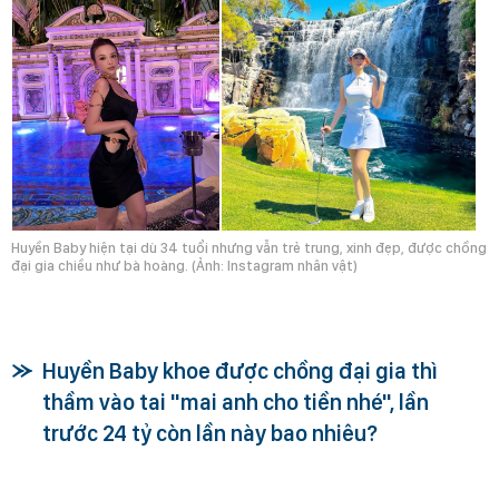
Huyền Baby hiện tại dù 34 tuổi nhưng vẫn trẻ trung, xinh đẹp, được chồng
đại gia chiều như bà hoàng. (Ảnh: Instagram nhân vật)
Huyền Baby khoe được chồng đại gia thì
thầm vào tai "mai anh cho tiền nhé", lần
trước 24 tỷ còn lần này bao nhiêu?