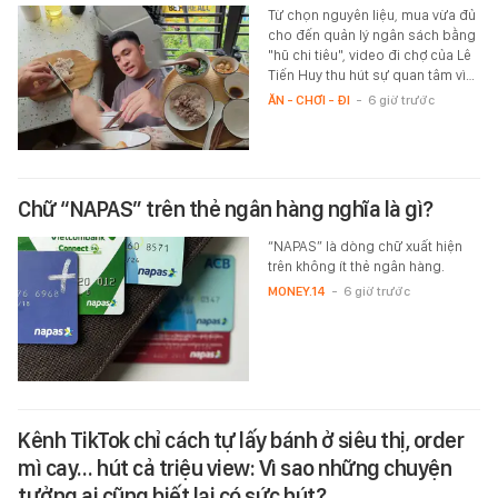
Từ chọn nguyên liệu, mua vừa đủ
cho đến quản lý ngân sách bằng
"hũ chi tiêu", video đi chợ của Lê
Tiến Huy thu hút sự quan tâm vì…
ĂN - CHƠI - ĐI
-
6 giờ trước
Chữ “NAPAS” trên thẻ ngân hàng nghĩa là gì?
“NAPAS” là dòng chữ xuất hiện
trên không ít thẻ ngân hàng.
MONEY.14
-
6 giờ trước
Kênh TikTok chỉ cách tự lấy bánh ở siêu thị, order
mì cay… hút cả triệu view: Vì sao những chuyện
tưởng ai cũng biết lại có sức hút?