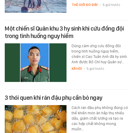
THẾ GIỚI ĐÓ ĐÂY
-
5 giờ trước
Một chiến sĩ Quân khu 3 hy sinh khi cứu đồng đội
trong tình huống nguy hiểm
Dũng cảm ứng cứu đồng đội
trong tình huống nguy hiểm,
chiến sĩ Cao Tuấn Anh đã hy sinh.
Anh được Bộ Chỉ huy Quân sự…
XÃ HỘI
-
5 giờ trước
3 thói quen khi rán đậu phụ cần bỏ ngay
Cách rán đậu phụ không đúng có
thể khiến món ăn hấp thụ nhiều
dầu, giảm chất lượng và tạo ra
các hợp chất không mong
muốn…