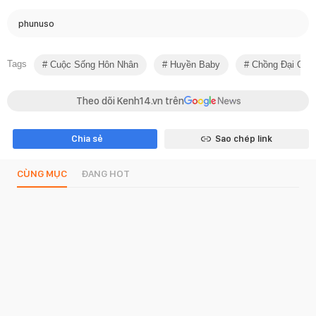
phunuso
Tags
Cuộc Sống Hôn Nhân
Huyền Baby
Chồng Đại Gia
Theo dõi Kenh14.vn trên
Chia sẻ
Sao chép link
CÙNG MỤC
ĐANG HOT