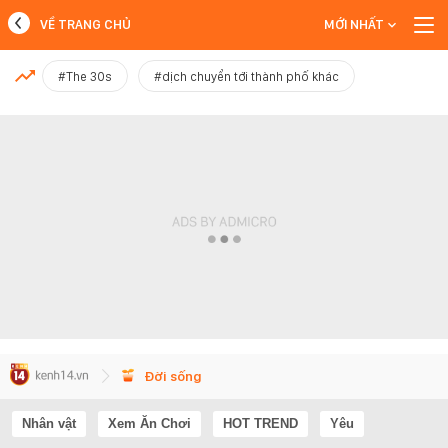
VỀ TRANG CHỦ
MỚI NHẤT
MỚI NHẤT
#The 30s
#dịch chuyển tới thành phố khác
Xem thêm
Đời sống
Nhân vật
Xem Ăn Chơi
HOT TREND
Yêu