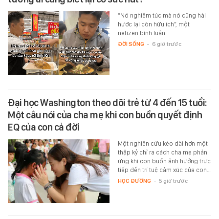
“Nó nghiêm túc mà nó cũng hài
hước lại còn hữu ích”, một
netizen bình luận.
ĐỜI SỐNG
-
6 giờ trước
Đại học Washington theo dõi trẻ từ 4 đến 15 tuổi:
Một câu nói của cha mẹ khi con buồn quyết định
EQ của con cả đời
Một nghiên cứu kéo dài hơn một
thập kỷ chỉ ra cách cha mẹ phản
ứng khi con buồn ảnh hưởng trực
tiếp đến trí tuệ cảm xúc của con…
HỌC ĐƯỜNG
-
5 giờ trước