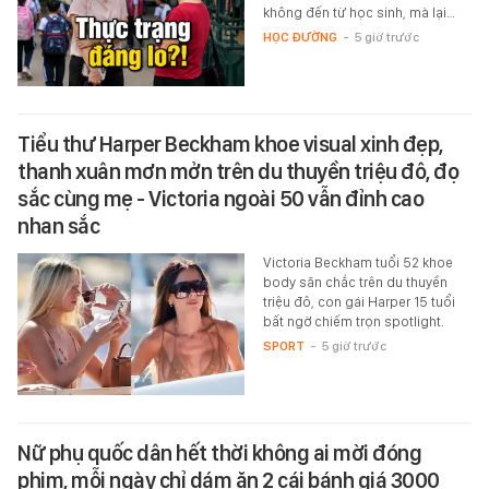
không đến từ học sinh, mà lại…
HỌC ĐƯỜNG
-
5 giờ trước
Tiểu thư Harper Beckham khoe visual xinh đẹp,
thanh xuân mơn mởn trên du thuyền triệu đô, đọ
sắc cùng mẹ - Victoria ngoài 50 vẫn đỉnh cao
nhan sắc
Victoria Beckham tuổi 52 khoe
body săn chắc trên du thuyền
triệu đô, con gái Harper 15 tuổi
bất ngờ chiếm trọn spotlight.
SPORT
-
5 giờ trước
Nữ phụ quốc dân hết thời không ai mời đóng
phim, mỗi ngày chỉ dám ăn 2 cái bánh giá 3000