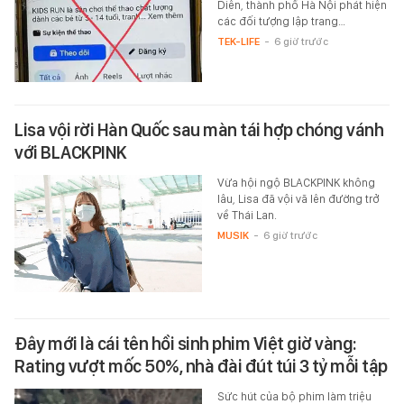
Diên, thành phố Hà Nội phát hiện
các đối tượng lập trang…
TEK-LIFE
-
6 giờ trước
Lisa vội rời Hàn Quốc sau màn tái hợp chóng vánh
với BLACKPINK
Vừa hội ngộ BLACKPINK không
lâu, Lisa đã vội vã lên đường trở
về Thái Lan.
MUSIK
-
6 giờ trước
Đây mới là cái tên hồi sinh phim Việt giờ vàng:
Rating vượt mốc 50%, nhà đài đút túi 3 tỷ mỗi tập
Sức hút của bộ phim làm triệu