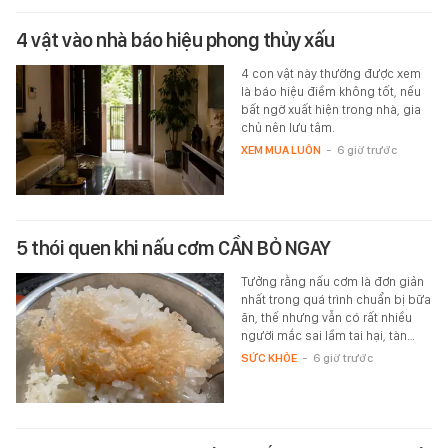
4 vật vào nhà báo hiệu phong thủy xấu
4 con vật này thường được xem
là báo hiệu điềm không tốt, nếu
bất ngờ xuất hiện trong nhà, gia
chủ nên lưu tâm.
XEM MUA LUÔN
-
6 giờ trước
5 thói quen khi nấu cơm CẦN BỎ NGAY
Tưởng rằng nấu cơm là đơn giản
nhất trong quá trình chuẩn bị bữa
ăn, thế nhưng vẫn có rất nhiều
người mắc sai lầm tai hại, tàn…
SỨC KHỎE
-
6 giờ trước