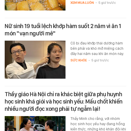
XEM MUA LUÔN
-
5 giờ trước
Nữ sinh 19 tuổi lệch khớp hàm suốt 2 năm vì ăn 1
món "vạn người mê"
Cô bị đau khớp thái dương hàm
bên phải và khó mở miệng cách
đây hai năm sau khi ăn món này.
SỨC KHỎE
-
5 giờ trước
Thầy giáo Hà Nội chỉ ra khác biệt giữa phụ huynh
học sinh khá giỏi và học sinh yếu: Mấu chốt khiến
nhiều người đọc xong phải tự ngẫm lại!
Thầy Minh cho rằng, với nhóm
học sinh học yếu hay đang hổng
kiến thức, những khó khăn đôi khi