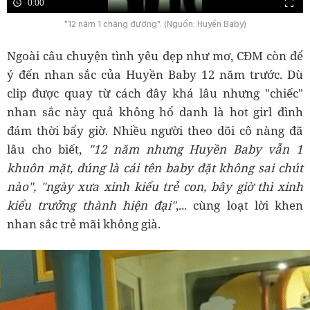
0:00
"12 năm 1 chặng đường". (Nguồn: Huyền Baby)
Ngoài câu chuyện tình yêu đẹp như mơ, CĐM còn để
ý đến nhan sắc của Huyền Baby 12 năm trước. Dù
clip được quay từ cách đây khá lâu nhưng "chiếc"
nhan sắc này quả không hổ danh là hot girl đình
đám thời bấy giờ. Nhiều người theo dõi cô nàng đã
lâu cho biết,
"12 năm nhưng Huyền Baby vẫn 1
khuôn mặt, đúng là cái tên baby đặt không sai chút
nào", "ngày xưa xinh kiểu trẻ con, bây giờ thì xinh
kiểu trưởng thành hiện đại"
,... cùng loạt lời khen
nhan sắc trẻ mãi không già.