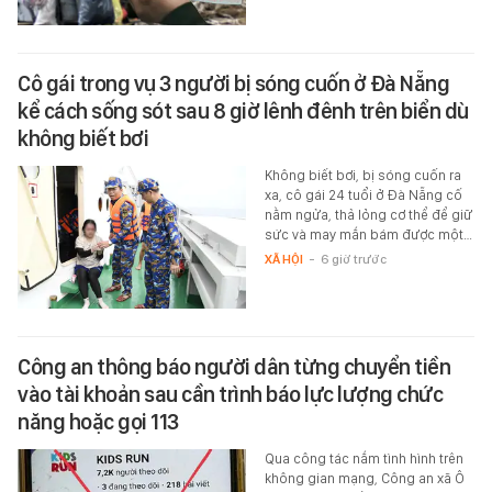
Cô gái trong vụ 3 người bị sóng cuốn ở Đà Nẵng
kể cách sống sót sau 8 giờ lênh đênh trên biển dù
không biết bơi
Không biết bơi, bị sóng cuốn ra
xa, cô gái 24 tuổi ở Đà Nẵng cố
nằm ngửa, thả lỏng cơ thể để giữ
sức và may mắn bám được một…
XÃ HỘI
-
6 giờ trước
Công an thông báo người dân từng chuyển tiền
vào tài khoản sau cần trình báo lực lượng chức
năng hoặc gọi 113
Qua công tác nắm tình hình trên
không gian mạng, Công an xã Ô