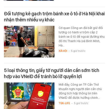
Đối tượng kê gạch trộm bánh xe ô tô ở Hà Nội khai
nhận thêm nhiều vụ khác
Cơ quan Công an đã bắt giữ đối
tượng có hành vi trộm cắp 2
bánh xe ô tô để ngoài đường khu
đô thị Thanh Hà (xã Bình Minh,
Hà…
XÃ HỘI
-
5 giờ trước
5 loại thông tin, giấy tờ người dân cần sớm tích
hợp vào VNeID để tránh bỏ lỡ quyền lợi
Mới đây, Công an TP. Cần Thơ
khuyến nghị người dân cần chủ
động tích hợp thông tin trên
VNeID để được hưởng chính…
TEK-LIFE
-
5 giờ trước