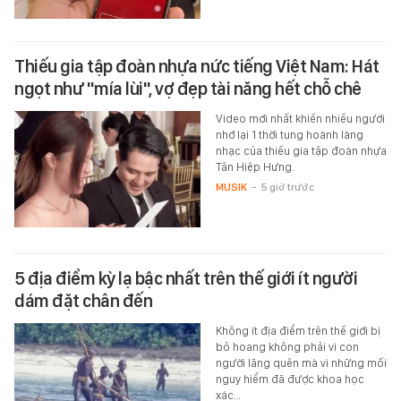
Thiếu gia tập đoàn nhựa nức tiếng Việt Nam: Hát
ngọt như "mía lùi", vợ đẹp tài năng hết chỗ chê
Video mới nhất khiến nhiều người
nhớ lại 1 thời tung hoành làng
nhạc của thiếu gia tập đoàn nhựa
Tân Hiệp Hưng.
MUSIK
-
5 giờ trước
5 địa điểm kỳ lạ bậc nhất trên thế giới ít người
dám đặt chân đến
Không ít địa điểm trên thế giới bị
bỏ hoang không phải vì con
người lãng quên mà vì những mối
nguy hiểm đã được khoa học
xác…