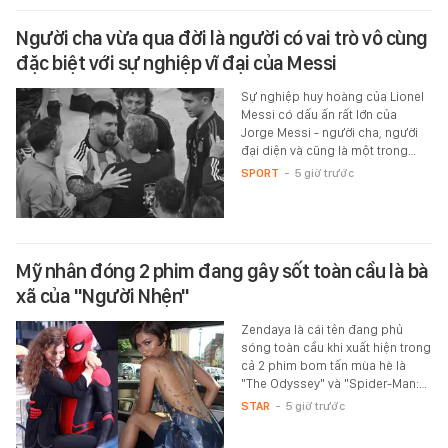
Người cha vừa qua đời là người có vai trò vô cùng
đặc biệt với sự nghiệp vĩ đại của Messi
Sự nghiệp huy hoàng của Lionel
Messi có dấu ấn rất lớn của
Jorge Messi - người cha, người
đại diện và cũng là một trong…
SPORT
-
5 giờ trước
Mỹ nhân đóng 2 phim đang gây sốt toàn cầu là bà
xã của "Người Nhện"
Zendaya là cái tên đang phủ
sóng toàn cầu khi xuất hiện trong
cả 2 phim bom tấn mùa hè là
"The Odyssey" và "Spider-Man:…
STAR
-
5 giờ trước