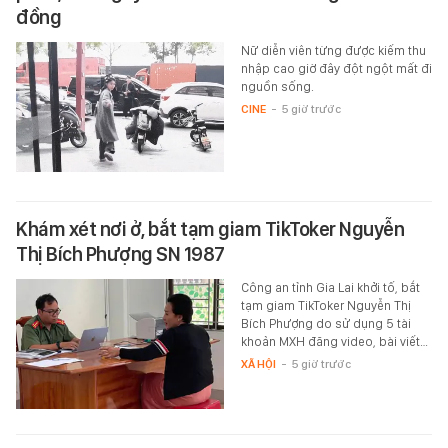
đồng
Nữ diễn viên từng được kiếm thu
nhập cao giờ đây đột ngột mất đi
nguồn sống.
CINE
-
5 giờ trước
Khám xét nơi ở, bắt tạm giam TikToker Nguyễn
Thị Bích Phượng SN 1987
Công an tỉnh Gia Lai khởi tố, bắt
tạm giam TikToker Nguyễn Thị
Bích Phượng do sử dụng 5 tài
khoản MXH đăng video, bài viết…
XÃ HỘI
-
5 giờ trước