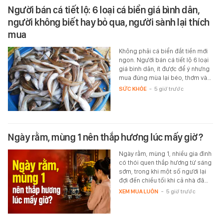
Người bán cá tiết lộ: 6 loại cá biển giá bình dân,
người không biết hay bỏ qua, người sành lại thích
mua
Không phải cá biển đắt tiền mới
ngon. Người bán cá tiết lộ 6 loại
giá bình dân, ít được để ý nhưng
mua đúng mùa lại béo, thơm và…
SỨC KHỎE
-
5 giờ trước
Ngày rằm, mùng 1 nên thắp hương lúc mấy giờ?
Ngày rằm, mùng 1, nhiều gia đình
có thói quen thắp hương từ sáng
sớm, trong khi một số người lại
đợi đến chiều tối khi cả nhà đã…
XEM MUA LUÔN
-
5 giờ trước