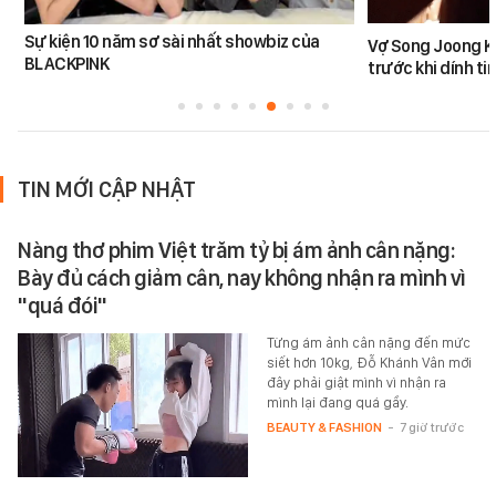
Sự kiện 10 năm sơ sài nhất showbiz của
Vợ Song Joong K
BLACKPINK
trước khi dính tin
TIN MỚI CẬP NHẬT
Nàng thơ phim Việt trăm tỷ bị ám ảnh cân nặng:
Bày đủ cách giảm cân, nay không nhận ra mình vì
"quá đói"
Từng ám ảnh cân nặng đến mức
siết hơn 10kg, Đỗ Khánh Vân mới
đây phải giật mình vì nhận ra
mình lại đang quá gầy.
BEAUTY & FASHION
-
7 giờ trước