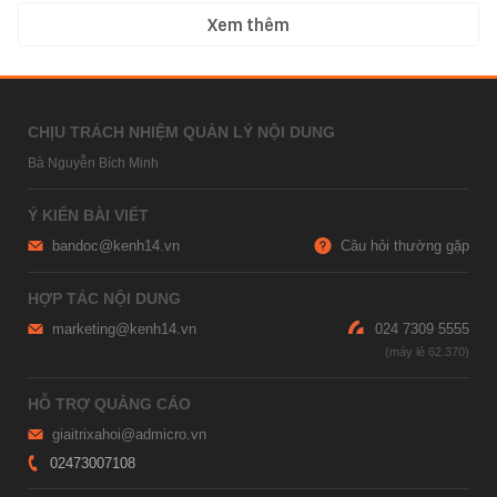
Xem thêm
CHỊU TRÁCH NHIỆM QUẢN LÝ NỘI DUNG
Bà Nguyễn Bích Minh
Ý KIẾN BÀI VIẾT
bandoc@kenh14.vn
Câu hỏi thường gặp
HỢP TÁC NỘI DUNG
marketing@kenh14.vn
024 7309 5555
HỖ TRỢ QUẢNG CÁO
giaitrixahoi@admicro.vn
02473007108