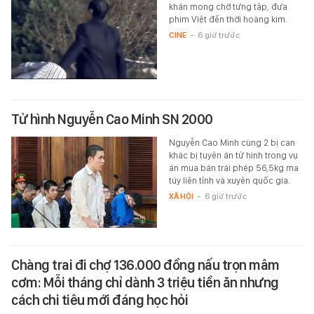
khán mong chờ từng tập, đưa
phim Việt đến thời hoàng kim.
CINE
-
6 giờ trước
Tử hình Nguyễn Cao Minh SN 2000
Nguyễn Cao Minh cùng 2 bị can
khác bị tuyên án tử hình trong vụ
án mua bán trái phép 56,5kg ma
túy liên tỉnh và xuyên quốc gia.
XÃ HỘI
-
6 giờ trước
Chàng trai đi chợ 136.000 đồng nấu trọn mâm
cơm: Mỗi tháng chỉ dành 3 triệu tiền ăn nhưng
cách chi tiêu mới đáng học hỏi