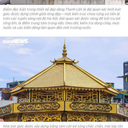
Điểm đặc biệt trong thiết kế đập dâng Thanh Liệt là đài quan sát hình bát
giác được dựng chính giữa lòng đập – một kiến trúc chưa từng có tiền lệ
trên các tuyến sông nội đô Hà Nội. Đài quan sát được nâng đỡ bởi trụ bê
tông lớn, là điểm trung tâm trong việc theo dõi, kiểm tra dòng chảy, mực
nước và các biến động liên quan đến môi trường nước.
Nhà bát giác được xây dựng bằng tám cột bê tông chắc chắn, mái lợp tôn