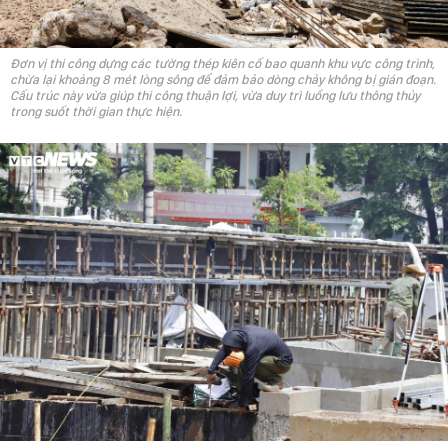
Đơn vị thi công dựng các tường thép kiên cố bao quanh khu vực công trình,
chừa lại khoảng 8 mét lòng sông để đảm bảo dòng chảy không bị gián đoạn.
Cấu trúc này vừa giúp thi công thuận lợi, vừa duy trì luồng lưu thông thủy
trong suốt thời gian thực hiện.