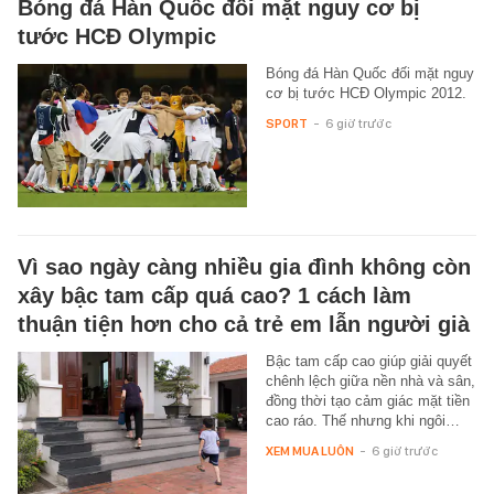
Bóng đá Hàn Quốc đối mặt nguy cơ bị
tước HCĐ Olympic
Bóng đá Hàn Quốc đối mặt nguy
cơ bị tước HCĐ Olympic 2012.
SPORT
-
6 giờ trước
Vì sao ngày càng nhiều gia đình không còn
xây bậc tam cấp quá cao? 1 cách làm
thuận tiện hơn cho cả trẻ em lẫn người già
Bậc tam cấp cao giúp giải quyết
chênh lệch giữa nền nhà và sân,
đồng thời tạo cảm giác mặt tiền
cao ráo. Thế nhưng khi ngôi…
XEM MUA LUÔN
-
6 giờ trước