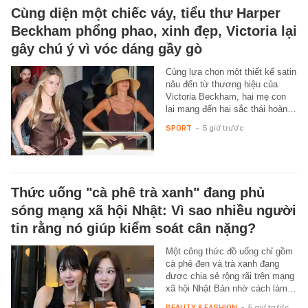
Cùng diện một chiếc váy, tiểu thư Harper
Beckham phổng phao, xinh đẹp, Victoria lại
gây chú ý vì vóc dáng gầy gò
Cùng lựa chọn một thiết kế satin
nâu đến từ thương hiệu của
Victoria Beckham, hai mẹ con
lại mang đến hai sắc thái hoàn…
SPORT
-
5 giờ trước
Thức uống "cà phê trà xanh" đang phủ
sóng mạng xã hội Nhật: Vì sao nhiều người
tin rằng nó giúp kiểm soát cân nặng?
Một công thức đồ uống chỉ gồm
cà phê đen và trà xanh đang
được chia sẻ rộng rãi trên mạng
xã hội Nhật Bản nhờ cách làm…
BEAUTY & FASHION
-
5 giờ trước