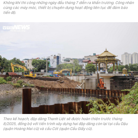
Không khí thi công những ngày đầu tháng 7 diễn ra khẩn trương. Công nhân
cùng các máy móc, thiết bị chuyên dụng hoạt động liên tục để đảm bảo
tiến độ.
Theo kế hoạch, đập dâng Thanh Liệt sẽ được hoàn thiện trước tháng
8/2025, đồng bộ với tiến trình xây dựng hai đập dâng còn lại tại cầu Dậu
(quận Hoàng Mai cũ) và cầu Cót (quận Cầu Giấy cũ).