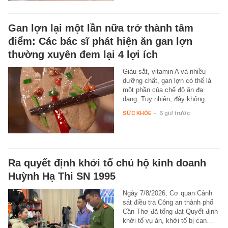
Gan lợn lại một lần nữa trở thành tâm
điểm: Các bác sĩ phát hiện ăn gan lợn
thường xuyên đem lại 4 lợi ích
Giàu sắt, vitamin A và nhiều
dưỡng chất, gan lợn có thể là
một phần của chế độ ăn đa
dạng. Tuy nhiên, đây không…
SỨC KHỎE
-
6 giờ trước
Ra quyết định khởi tố chủ hộ kinh doanh
Huỳnh Hạ Thi SN 1995
Ngày 7/8/2026, Cơ quan Cảnh
sát điều tra Công an thành phố
Cần Thơ đã tống đạt Quyết định
khởi tố vụ án, khởi tố bị can…