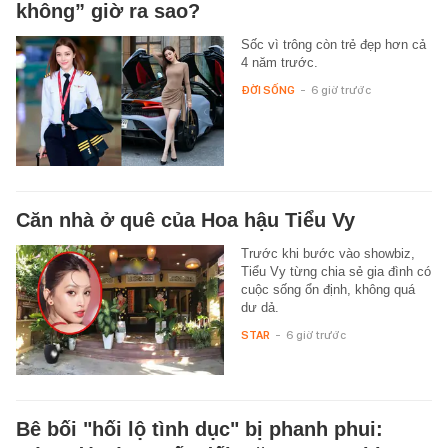
không” giờ ra sao?
Sốc vì trông còn trẻ đẹp hơn cả
4 năm trước.
ĐỜI SỐNG
-
6 giờ trước
Căn nhà ở quê của Hoa hậu Tiểu Vy
Trước khi bước vào showbiz,
Tiểu Vy từng chia sẻ gia đình có
cuộc sống ổn định, không quá
dư dả.
STAR
-
6 giờ trước
Bê bối "hối lộ tình dục" bị phanh phui: