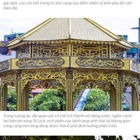
giả ngói, các chi tiết trang trí sơn vàng tạo điểm nhấn cổ kính pha lẫn nét
hiện đại.
Trong tương lai, đài quan sát có thể trở thành nơi dừng chân, ngắm cảnh
hai bên bờ sông Tô Lịch, một phần của hành lang sinh thái và không gian
công cộng ven sông đang được thành phố định hướng phát triển.