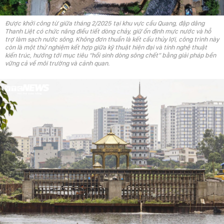
Được khởi công từ giữa tháng 2/2025 tại khu vực cầu Quang, đập dâng
Thanh Liệt có chức năng điều tiết dòng chảy, giữ ổn định mực nước và hỗ
trợ làm sạch nước sông. Không đơn thuần là kết cấu thủy lợi, công trình này
còn là một thử nghiệm kết hợp giữa kỹ thuật hiện đại và tính nghệ thuật
kiến trúc, hướng tới mục tiêu “hồi sinh dòng sông chết” bằng giải pháp bền
vững cả về môi trường và cảnh quan.