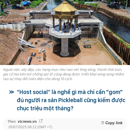
Ngoài việc xây đập, các hạng mục như nạo vét lòng sông, thanh thải bùn,
gia cố hai bên bờ chống sạt lở cũng đang được triển khai song song nhằm
tạo sự thay đổi toàn diện cho dòng Tô Lịch.
“Host social” là nghề gì mà chỉ cần "gom"
đủ người ra sân Pickleball cũng kiếm được
chục triệu một tháng?
Theo
vtcnews.vn
Copy link
05/07/2025 08:12 (GMT +7)