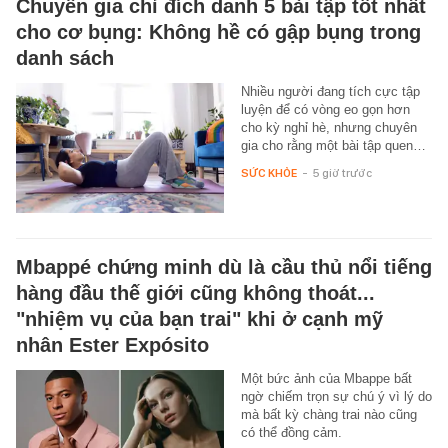
Chuyên gia chỉ đích danh 5 bài tập tốt nhất
cho cơ bụng: Không hề có gập bụng trong
danh sách
Nhiều người đang tích cực tập
luyện để có vòng eo gọn hơn
cho kỳ nghỉ hè, nhưng chuyên
gia cho rằng một bài tập quen…
SỨC KHỎE
-
5 giờ trước
Mbappé chứng minh dù là cầu thủ nổi tiếng
hàng đầu thế giới cũng không thoát...
"nhiệm vụ của bạn trai" khi ở cạnh mỹ
nhân Ester Expósito
Một bức ảnh của Mbappe bất
ngờ chiếm trọn sự chú ý vì lý do
mà bất kỳ chàng trai nào cũng
có thể đồng cảm.