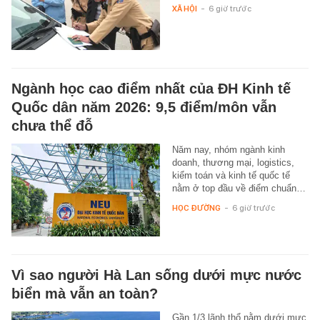
XÃ HỘI
-
6 giờ trước
Ngành học cao điểm nhất của ĐH Kinh tế
Quốc dân năm 2026: 9,5 điểm/môn vẫn
chưa thể đỗ
Năm nay, nhóm ngành kinh
doanh, thương mại, logistics,
kiểm toán và kinh tế quốc tế
nằm ở top đầu về điểm chuẩn…
HỌC ĐƯỜNG
-
6 giờ trước
Vì sao người Hà Lan sống dưới mực nước
biển mà vẫn an toàn?
Gần 1/3 lãnh thổ nằm dưới mực