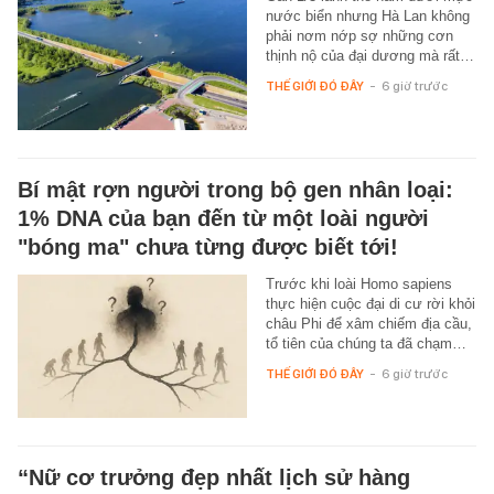
nước biển nhưng Hà Lan không
phải nơm nớp sợ những cơn
thịnh nộ của đại dương mà rất…
THẾ GIỚI ĐÓ ĐÂY
-
6 giờ trước
Bí mật rợn người trong bộ gen nhân loại:
1% DNA của bạn đến từ một loài người
"bóng ma" chưa từng được biết tới!
Trước khi loài Homo sapiens
thực hiện cuộc đại di cư rời khỏi
châu Phi để xâm chiếm địa cầu,
tổ tiên của chúng ta đã chạm…
THẾ GIỚI ĐÓ ĐÂY
-
6 giờ trước
“Nữ cơ trưởng đẹp nhất lịch sử hàng