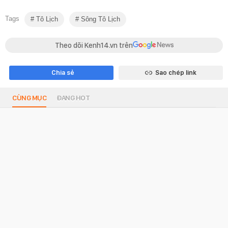
Tags
Tô Lịch
Sông Tô Lịch
Theo dõi Kenh14.vn trên
Chia sẻ
Sao chép link
CÙNG MỤC
ĐANG HOT