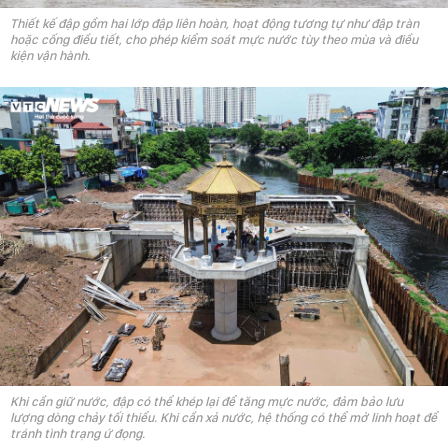
Thiết kế đập gồm hai lớp đập liên hoàn, hoạt động tương tự như đập tràn
hoặc cống điều tiết, cho phép kiểm soát mực nước tùy theo mùa và điều
kiện vận hành.
Khi cần giữ nước, đập có thể khép lại để tăng mực nước, đảm bảo lưu
lượng dòng chảy tối thiểu. Khi cần xả nước, hệ thống có thể mở linh hoạt để
tránh tình trạng ứ đọng.