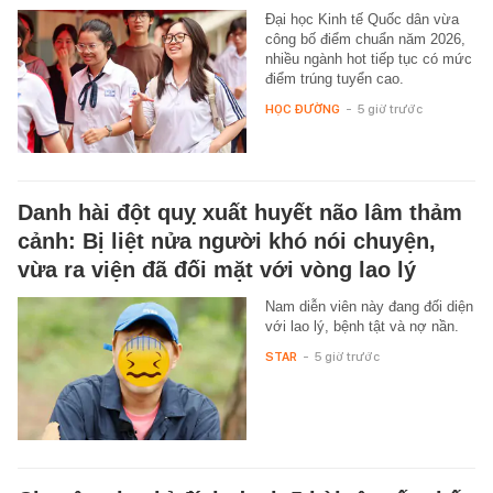
Đại học Kinh tế Quốc dân vừa
công bố điểm chuẩn năm 2026,
nhiều ngành hot tiếp tục có mức
điểm trúng tuyển cao.
HỌC ĐƯỜNG
-
5 giờ trước
Danh hài đột quỵ xuất huyết não lâm thảm
cảnh: Bị liệt nửa người khó nói chuyện,
vừa ra viện đã đối mặt với vòng lao lý
Nam diễn viên này đang đối diện
với lao lý, bệnh tật và nợ nần.
STAR
-
5 giờ trước