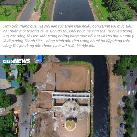
Hơn bốn tháng qua, Hà Nội liên tục triển khai nhiều công trình với mục tiêu
cải thiện môi trường và vệ sinh đô thị, khôi phục hệ sinh thái tự nhiên trong
lưu vực sông Tô Lịch. Một trong những hạng mục nổi bật và thu hút sự chú ý
là đập dâng Thanh Liệt – công trình đầu tiên trong chuỗi ba đập dâng trên
sông Tô Lịch đang dần thành hình với thiết kế độc đáo.