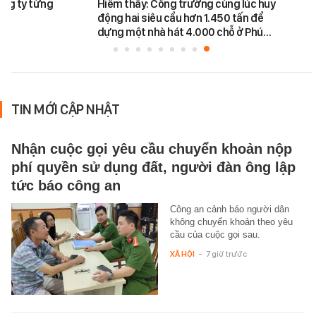
ông ty từng
Hiếm thấy: Công trường cùng lúc huy
động hai siêu cẩu hơn 1.450 tấn để
dựng một nhà hát 4.000 chỗ ở Phú…
TIN MỚI CẬP NHẬT
Nhận cuộc gọi yêu cầu chuyển khoản nộp
phí quyền sử dụng đất, người đàn ông lập
tức báo công an
Công an cảnh báo người dân
không chuyển khoản theo yêu
cầu của cuộc gọi sau.
XÃ HỘI
-
7 giờ trước