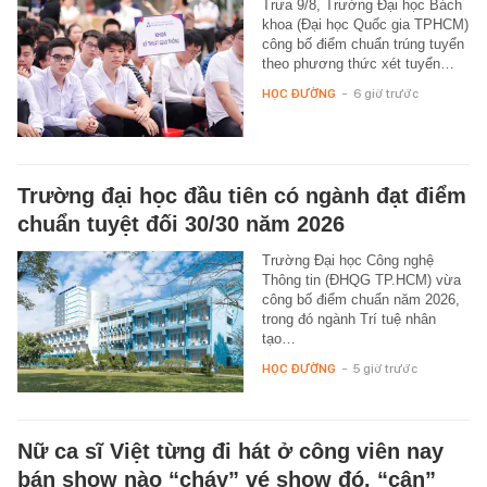
Trưa 9/8, Trường Đại học Bách
khoa (Đại học Quốc gia TPHCM)
công bố điểm chuẩn trúng tuyển
theo phương thức xét tuyển…
HỌC ĐƯỜNG
-
6 giờ trước
Trường đại học đầu tiên có ngành đạt điểm
chuẩn tuyệt đối 30/30 năm 2026
Trường Đại học Công nghệ
Thông tin (ĐHQG TP.HCM) vừa
công bố điểm chuẩn năm 2026,
trong đó ngành Trí tuệ nhân
tạo…
HỌC ĐƯỜNG
-
5 giờ trước
Nữ ca sĩ Việt từng đi hát ở công viên nay
bán show nào “cháy” vé show đó, “cân”