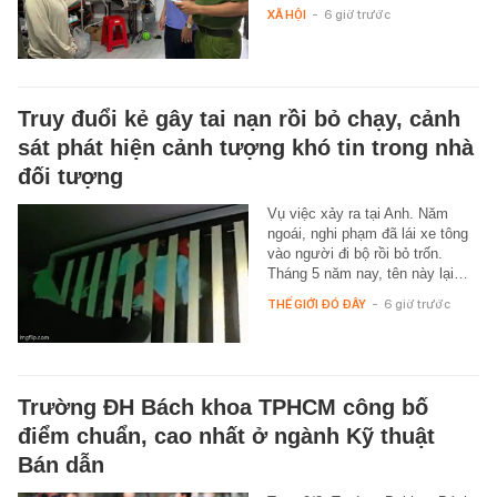
XÃ HỘI
-
6 giờ trước
Truy đuổi kẻ gây tai nạn rồi bỏ chạy, cảnh
sát phát hiện cảnh tượng khó tin trong nhà
đối tượng
Vụ việc xảy ra tại Anh. Năm
ngoái, nghi phạm đã lái xe tông
vào người đi bộ rồi bỏ trốn.
Tháng 5 năm nay, tên này lại…
THẾ GIỚI ĐÓ ĐÂY
-
6 giờ trước
Trường ĐH Bách khoa TPHCM công bố
điểm chuẩn, cao nhất ở ngành Kỹ thuật
Bán dẫn