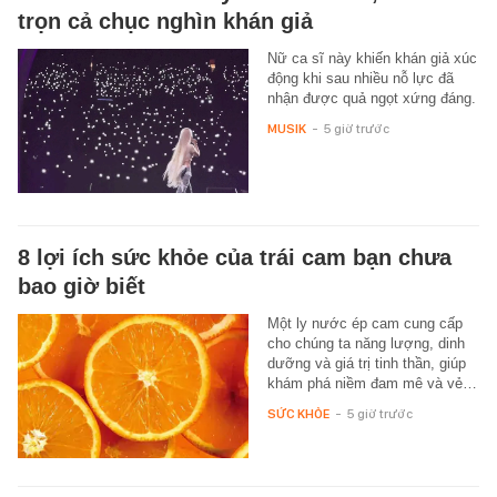
trọn cả chục nghìn khán giả
Nữ ca sĩ này khiến khán giả xúc
động khi sau nhiều nỗ lực đã
nhận được quả ngọt xứng đáng.
MUSIK
-
5 giờ trước
8 lợi ích sức khỏe của trái cam bạn chưa
bao giờ biết
Một ly nước ép cam cung cấp
cho chúng ta năng lượng, dinh
dưỡng và giá trị tinh thần, giúp
khám phá niềm đam mê và vẻ…
SỨC KHỎE
-
5 giờ trước