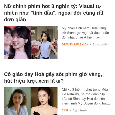
Nữ chính phim hot 8 nghìn tỷ: Visual tự
nhiên như "tình đầu", ngoài đời cũng rất
đơn giản
Mỹ nhân sinh năm 2004 đang
trở thành gương mặt được săn
đón nhất châu Á hiện nay.
BEAUTY & FASHION
-
7 giờ trước
Cô giáo dạy Hoá gây sốt phim giờ vàng,
hút triệu lượt xem là ai?
Chỉ xuất hiện ít phút trong Mùa
Hè Năm Ấy, những đoạn clip
của cô Sinh dạy Hoá do diễn
viên Trình Mỹ Duyên đóng hút…
CINE
-
6 giờ trước