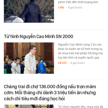
phim Việt đến thời hoàng kim.
CINE
-
6 giờ trước
Tử hình Nguyễn Cao Minh SN 2000
Nguyễn Cao Minh cùng 2 bị can
khác bị tuyên án tử hình trong vụ
án mua bán trái phép 56,5kg ma
túy liên tỉnh và xuyên quốc gia.
XÃ HỘI
-
6 giờ trước
Chàng trai đi chợ 136.000 đồng nấu trọn mâm
cơm: Mỗi tháng chỉ dành 3 triệu tiền ăn nhưng
cách chi tiêu mới đáng học hỏi
Từ chọn nguyên liệu, mua vừa đủ