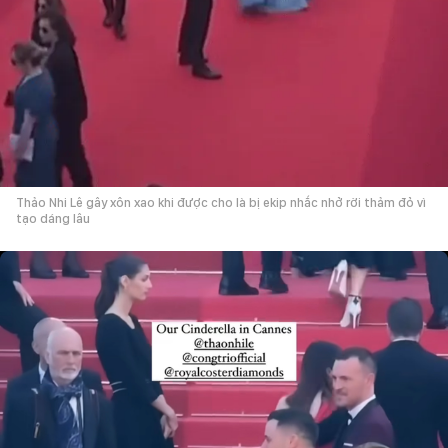
Thảo Nhi Lê gây xôn xao khi được cho là bị ekip nhắc nhở rời thảm đỏ vì
tạo dáng lâu