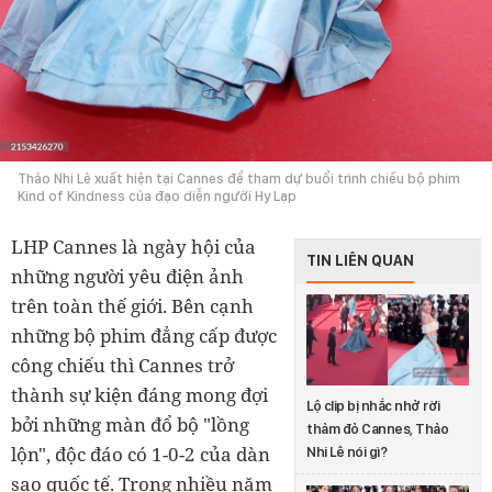
Thảo Nhi Lê xuất hiện tại Cannes để tham dự buổi trình chiếu bộ phim
Kind of Kindness của đạo diễn người Hy Lạp
LHP Cannes là ngày hội của
TIN LIÊN QUAN
những người yêu điện ảnh
trên toàn thế giới. Bên cạnh
những bộ phim đẳng cấp được
công chiếu thì Cannes trở
thành sự kiện đáng mong đợi
Lộ clip bị nhắc nhở rời
bởi những màn đổ bộ "lồng
thảm đỏ Cannes, Thảo
lộn", độc đáo có 1-0-2 của dàn
Nhi Lê nói gì?
sao quốc tế. Trong nhiều năm