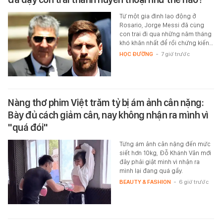
Từ một gia đình lao động ở
Rosario, Jorge Messi đã cùng
con trai đi qua những năm tháng
khó khăn nhất để rồi chứng kiến…
HỌC ĐƯỜNG
-
7 giờ trước
Nàng thơ phim Việt trăm tỷ bị ám ảnh cân nặng:
Bày đủ cách giảm cân, nay không nhận ra mình vì
"quá đói"
Từng ám ảnh cân nặng đến mức
siết hơn 10kg, Đỗ Khánh Vân mới
đây phải giật mình vì nhận ra
mình lại đang quá gầy.
BEAUTY & FASHION
-
6 giờ trước