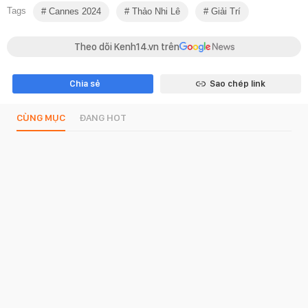
Tags
Cannes 2024
Thảo Nhi Lê
Giải Trí
Theo dõi Kenh14.vn trên
Chia sẻ
Sao chép link
CÙNG MỤC
ĐANG HOT