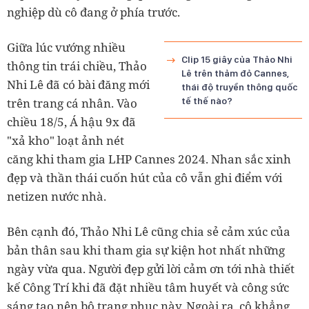
nghiệp dù cô đang ở phía trước.
Giữa lúc vướng nhiều
Clip 15 giây của Thảo Nhi
thông tin trái chiều, Thảo
Lê trên thảm đỏ Cannes,
Nhi Lê đã có bài đăng mới
thái độ truyền thông quốc
trên trang cá nhân. Vào
tế thế nào?
chiều 18/5, Á hậu 9x đã
"xả kho" loạt ảnh nét
căng khi tham gia LHP Cannes 2024. Nhan sắc xinh
đẹp và thần thái cuốn hút của cô vẫn ghi điểm với
netizen nước nhà.
Bên cạnh đó, Thảo Nhi Lê cũng chia sẻ cảm xúc của
bản thân sau khi tham gia sự kiện hot nhất những
ngày vừa qua. Người đẹp gửi lời cảm ơn tới nhà thiết
kế Công Trí khi đã đặt nhiều tâm huyết và công sức
sáng tạo nên bộ trang phục này. Ngoài ra, cô khẳng