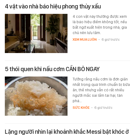
4 vật vào nhà báo hiệu phong thủy xấu
4 con vật này thường được xem
là báo hiệu điềm không tốt, nếu
bất ngờ xuất hiện trong nhà, gia
chủ nên lưu tâm.
XEM MUA LUÔN
-
6 giờ trước
5 thói quen khi nấu cơm CẦN BỎ NGAY
Tưởng rằng nấu cơm là đơn giản
nhất trong quá trình chuẩn bị bữa
ăn, thế nhưng vẫn có rất nhiều
người mắc sai lầm tai hại, tàn
phá…
SỨC KHỎE
-
6 giờ trước
Lặng người nhìn lại khoảnh khắc Messi bật khóc ở