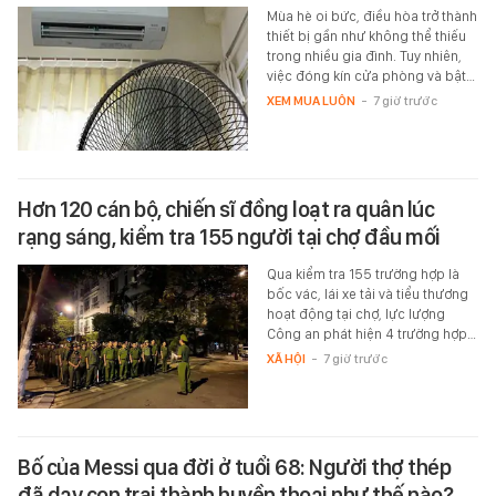
Mùa hè oi bức, điều hòa trở thành
thiết bị gần như không thể thiếu
trong nhiều gia đình. Tuy nhiên,
việc đóng kín cửa phòng và bật…
XEM MUA LUÔN
-
7 giờ trước
Hơn 120 cán bộ, chiến sĩ đồng loạt ra quân lúc
rạng sáng, kiểm tra 155 người tại chợ đầu mối
Qua kiểm tra 155 trường hợp là
bốc vác, lái xe tải và tiểu thương
hoạt động tại chợ, lực lượng
Công an phát hiện 4 trường hợp…
XÃ HỘI
-
7 giờ trước
Bố của Messi qua đời ở tuổi 68: Người thợ thép
đã dạy con trai thành huyền thoại như thế nào?