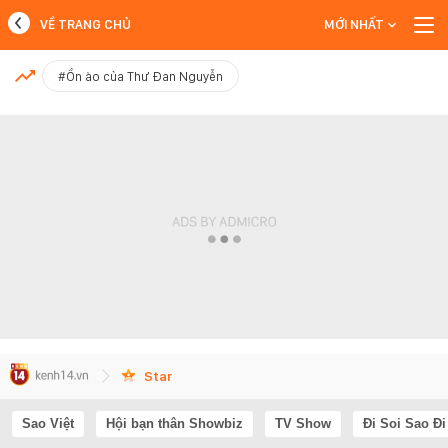
VỀ TRANG CHỦ
MỚI NHẤT
MỚI NHẤT
#Ồn ào của Thư Đan Nguyễn
Xem thêm
Star
Sao Việt
Hội bạn thân Showbiz
TV Show
Đi Soi Sao Đi