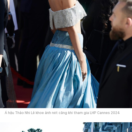
Á hậu Thảo Nhi Lê khoe ảnh nét căng khi tham gia LHP Cannes 2024