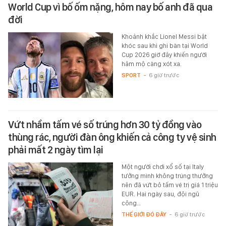
World Cup vì bố ốm nặng, hôm nay bố anh đã qua
đời
Khoảnh khắc Lionel Messi bật
khóc sau khi ghi bàn tại World
Cup 2026 giờ đây khiến người
hâm mộ càng xót xa.
SPORT
-
6 giờ trước
Vứt nhầm tấm vé số trúng hơn 30 tỷ đồng vào
thùng rác, người đàn ông khiến cả công ty vệ sinh
phải mất 2 ngày tìm lại
Một người chơi xổ số tại Italy
tưởng mình không trúng thưởng
nên đã vứt bỏ tấm vé trị giá 1 triệu
EUR. Hai ngày sau, đội ngũ
công…
THẾ GIỚI ĐÓ ĐÂY
-
6 giờ trước