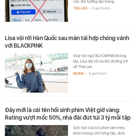
các đối tượng lập trang…
TEK-LIFE
-
6 giờ trước
Lisa vội rời Hàn Quốc sau màn tái hợp chóng vánh
với BLACKPINK
Vừa hội ngộ BLACKPINK không
lâu, Lisa đã vội vã lên đường trở
về Thái Lan.
MUSIK
-
6 giờ trước
Đây mới là cái tên hồi sinh phim Việt giờ vàng:
Rating vượt mốc 50%, nhà đài đút túi 3 tỷ mỗi tập
Sức hút của bộ phim làm triệu
khán mong chờ từng tập, đưa