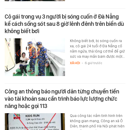
Cô gái trong vụ 3 người bị sóng cuốn ở Đà Nẵng
kể cách sống sót sau 8 giờ lênh đênh trên biển dù
không biết bơi
Không biết bơi, bị sóng cuốn ra
xa, cô gái 24 tuổi ở Đà Nẵng cố
nằm ngửa, thả lỏng cơ thể để giữ
sức và may mắn bám được một…
XÃ HỘI
-
6 giờ trước
Công an thông báo người dân từng chuyển tiền
vào tài khoản sau cần trình báo lực lượng chức
năng hoặc gọi 113
Qua công tác nắm tình hình trên
không gian mạng, Công an xã Ô
Diên, thành phố Hà Nội phát hiện