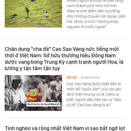
Nhiều người không hề biết rằng,
cách thành phố Vinh chỉ hơn
10km là một điểm đến lý tưởng
cho những chuyến dã ngoại, cắm
trại, được ví như "những thảo
nguyên ở nước ngoài".
Chân dung "cha đẻ" Cao Sao Vàng nức tiếng một
thời ở Việt Nam: Sở hữu thương hiệu Đông Nam
dược vang bóng Trung Kỳ cạnh tranh người Hoa, là
lương y tận tâm tận tụy
XÃ HỘI
- 4 năm trước
Cao Sao Vàng được biết đến là
món đồ "quốc dân" của các gia
đình Việt nhưng có lẽ, hiếm ai
biết, người đầu tiên tạo ra "dầu
cù là" Cao Sao Vàng là ai?
Tỉnh nghèo và rộng nhất Việt Nam vì sao bất ngờ lọt