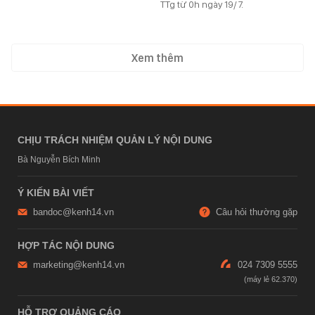
TTg từ 0h ngày 19/7.
Xem thêm
CHỊU TRÁCH NHIỆM QUẢN LÝ NỘI DUNG
Bà Nguyễn Bích Minh
Ý KIẾN BÀI VIẾT
bandoc@kenh14.vn
Câu hỏi thường gặp
HỢP TÁC NỘI DUNG
marketing@kenh14.vn
024 7309 5555
HỖ TRỢ QUẢNG CÁO