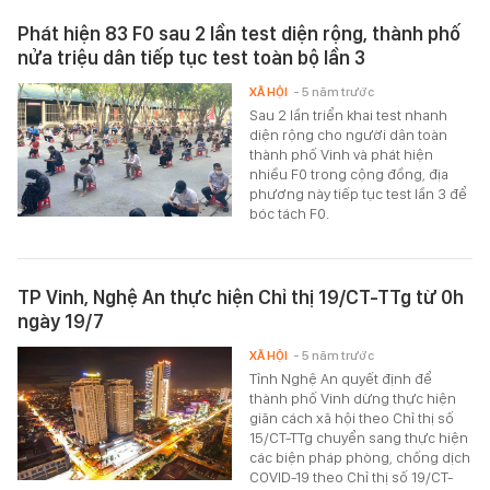
Phát hiện 83 F0 sau 2 lần test diện rộng, thành phố
nửa triệu dân tiếp tục test toàn bộ lần 3
XÃ HỘI
- 5 năm trước
Sau 2 lần triển khai test nhanh
diện rộng cho người dân toàn
thành phố Vinh và phát hiện
nhiều F0 trong cộng đồng, địa
phương này tiếp tục test lần 3 để
bóc tách F0.
TP Vinh, Nghệ An thực hiện Chỉ thị 19/CT-TTg từ 0h
ngày 19/7
XÃ HỘI
- 5 năm trước
Tỉnh Nghệ An quyết định để
thành phố Vinh dừng thực hiện
giãn cách xã hội theo Chỉ thị số
15/CT-TTg chuyển sang thực hiện
các biện pháp phòng, chống dịch
COVID-19 theo Chỉ thị số 19/CT-