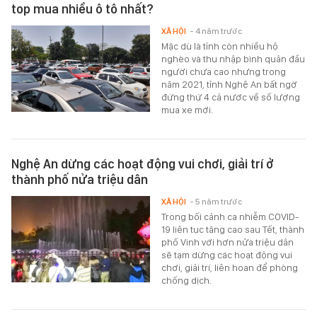
top mua nhiều ô tô nhất?
XÃ HỘI
- 4 năm trước
Mặc dù là tỉnh còn nhiều hộ
nghèo và thu nhập bình quân đầu
người chưa cao nhưng trong
năm 2021, tỉnh Nghệ An bất ngờ
đứng thứ 4 cả nước về số lượng
mua xe mới.
Nghệ An dừng các hoạt động vui chơi, giải trí ở
thành phố nửa triệu dân
XÃ HỘI
- 5 năm trước
Trong bối cảnh ca nhiễm COVID-
19 liên tục tăng cao sau Tết, thành
phố Vinh với hơn nửa triệu dân
sẽ tạm dừng các hoạt động vui
chơi, giải trí, liên hoan để phòng
chống dịch.