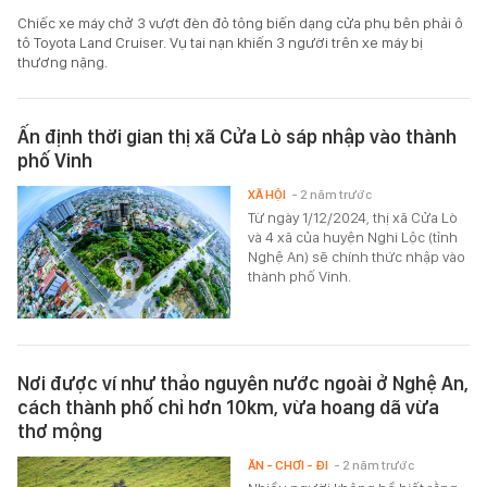
Chiếc xe máy chở 3 vượt đèn đỏ tông biến dạng cửa phụ bên phải ô
tô Toyota Land Cruiser. Vụ tai nạn khiến 3 người trên xe máy bị
thương nặng.
Ấn định thời gian thị xã Cửa Lò sáp nhập vào thành
phố Vinh
XÃ HỘI
- 2 năm trước
Từ ngày 1/12/2024, thị xã Cửa Lò
và 4 xã của huyện Nghi Lộc (tỉnh
Nghệ An) sẽ chính thức nhập vào
thành phố Vinh.
Nơi được ví như thảo nguyên nước ngoài ở Nghệ An,
cách thành phố chỉ hơn 10km, vừa hoang dã vừa
thơ mộng
ĂN - CHƠI - ĐI
- 2 năm trước