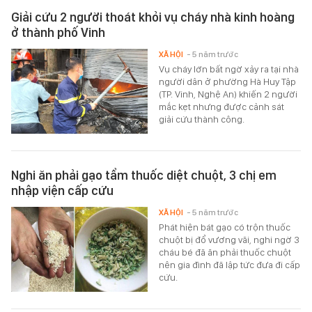
Giải cứu 2 người thoát khỏi vụ cháy nhà kinh hoàng
ở thành phố Vinh
XÃ HỘI
- 5 năm trước
Vụ cháy lớn bất ngờ xảy ra tại nhà
người dân ở phường Hà Huy Tập
(TP. Vinh, Nghệ An) khiến 2 người
mắc kẹt nhưng được cảnh sát
giải cứu thành công.
Nghi ăn phải gạo tẩm thuốc diệt chuột, 3 chị em
nhập viện cấp cứu
XÃ HỘI
- 5 năm trước
Phát hiện bát gạo có trộn thuốc
chuột bị đổ vương vãi, nghi ngờ 3
cháu bé đã ăn phải thuốc chuột
nên gia đình đã lập tức đưa đi cấp
cứu.