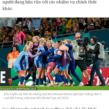
người đang bận rộn với các nhiệm vụ chính thức
khác.
Đội tuyển nữ Anh ăn mừng sau khi Alessia Russo ghi bàn thắng thứ 3
của đội trong trận bán kết World Cup nữ 2023.