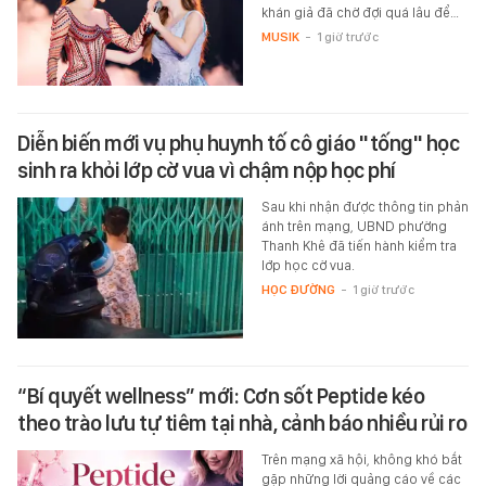
khán giả đã chờ đợi quá lâu để…
MUSIK
-
1 giờ trước
Diễn biến mới vụ phụ huynh tố cô giáo "tống" học
sinh ra khỏi lớp cờ vua vì chậm nộp học phí
Sau khi nhận được thông tin phản
ánh trên mạng, UBND phường
Thanh Khê đã tiến hành kiểm tra
lớp học cờ vua.
HỌC ĐƯỜNG
-
1 giờ trước
“Bí quyết wellness” mới: Cơn sốt Peptide kéo
theo trào lưu tự tiêm tại nhà, cảnh báo nhiều rủi ro
Trên mạng xã hội, không khó bắt
gặp những lời quảng cáo về các