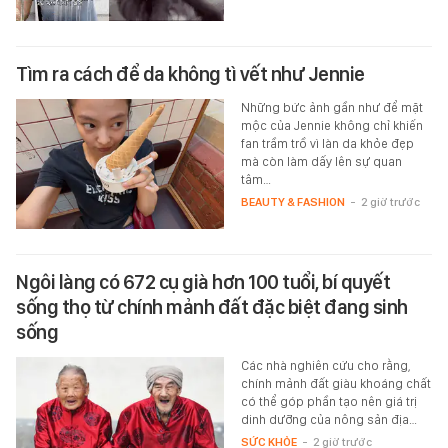
Tìm ra cách để da không tì vết như Jennie
Những bức ảnh gần như để mặt
mộc của Jennie không chỉ khiến
fan trầm trồ vì làn da khỏe đẹp
mà còn làm dấy lên sự quan
tâm…
BEAUTY & FASHION
-
2 giờ trước
Ngôi làng có 672 cụ già hơn 100 tuổi, bí quyết
sống thọ từ chính mảnh đất đặc biệt đang sinh
sống
Các nhà nghiên cứu cho rằng,
chính mảnh đất giàu khoáng chất
có thể góp phần tạo nên giá trị
dinh dưỡng của nông sản địa…
SỨC KHỎE
-
2 giờ trước