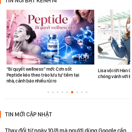
TIN NỔI BẬT KÊNH14
“Bí quyết wellness” mới: Cơn sốt
Lisa vội rời Hàn 
Peptide kéo theo trào lưu tự tiêm tại
chóng vánh với 
nhà, cảnh báo nhiều rủi ro
TIN MỚI CẬP NHẬT
Thay đổi từ ngày 10/8 mà người dùng Google cần