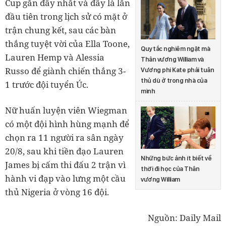
Cup gần đây nhất và đây là lần
đầu tiên trong lịch sử có mặt ở
trận chung kết, sau các bàn
thắng tuyệt vời của Ella Toone,
Quy tắc nghiêm ngặt mà
Lauren Hemp và Alessia
Thân vương William và
Russo để giành chiến thắng 3-
Vương phi Kate phải tuân
thủ dù ở trong nhà của
1 trước đội tuyển Úc.
mình
Nữ huấn luyện viên Wiegman
có một đội hình hùng mạnh để
chọn ra 11 người ra sân ngày
20/8, sau khi tiền đạo Lauren
Những bức ảnh ít biết về
James bị cấm thi đấu 2 trận vì
thời đi học của Thân
hành vi đạp vào lưng một cầu
vương William
thủ Nigeria ở vòng 16 đội.
Nguồn: Daily Mail