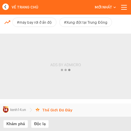
VỀ TRANG CHỦ
MỚI NHẤT
MỚI NHẤT
#máy bay rơi ở ấn độ
#Xung đột tại Trung Đông
Xem thêm
Thế Giới Đó Đây
Khám phá
Độc lạ