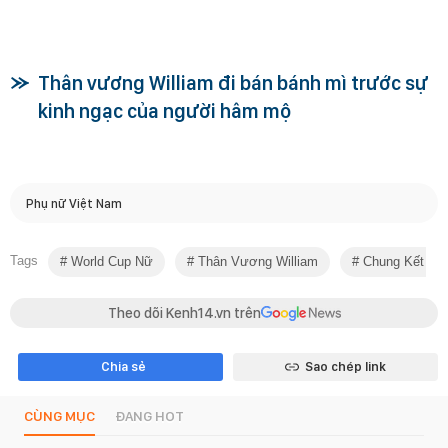
Thân vương William đi bán bánh mì trước sự
kinh ngạc của người hâm mộ
Phụ nữ Việt Nam
Tags
World Cup Nữ
Thân Vương William
Chung Kết Wo
Theo dõi Kenh14.vn trên
Chia sẻ
Sao chép link
CÙNG MỤC
ĐANG HOT