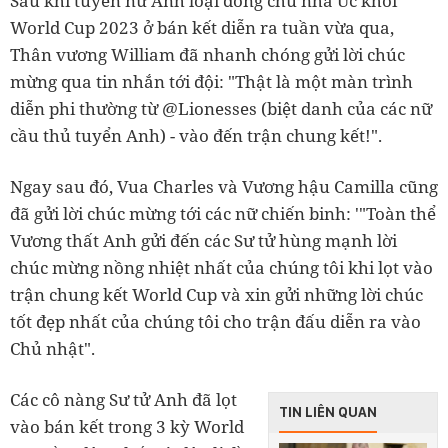
Sau khi tuyển nữ Anh loại đồng chủ nhà Úc khỏi
World Cup 2023 ở bán kết diễn ra tuần vừa qua,
Thân vương William đã nhanh chóng gửi lời chúc
mừng qua tin nhắn tới đội: "Thật là một màn trình
diễn phi thường từ @Lionesses (biệt danh của các nữ
cầu thủ tuyển Anh) - vào đến trận chung kết!".
Ngay sau đó, Vua Charles và Vương hậu Camilla cũng
đã gửi lời chúc mừng tới các nữ chiến binh: '"Toàn thể
Vương thất Anh gửi đến các Sư tử hùng mạnh lời
chúc mừng nồng nhiệt nhất của chúng tôi khi lọt vào
trận chung kết World Cup và xin gửi những lời chúc
tốt đẹp nhất của chúng tôi cho trận đấu diễn ra vào
Chủ nhật".
Các cô nàng Sư tử Anh đã lọt
TIN LIÊN QUAN
vào bán kết trong 3 kỳ World