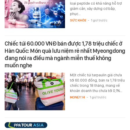
loại peptide có khả năng hỗ trợ
giảm cân, xây dựng cơ bắp,
phục…
SỨC KHỎE
-
1 giờ trước
Chiếc túi 60.000 VNĐ bán được 1,78 triệu chiếc ở
Hàn Quốc: Món quà lưu niệm rẻ nhất Myeongdong
đang nói ra điều mà ngành miễn thuế không
muốn nghe
Một chiếc túi tarpaulin giá chưa
tới 60.000 đồng, bán ra 1,78 triệu
chiếc trong 18 tháng, mang về
khoản doanh thu chưa tới 0,1%…
MONEY.14
-
1 giờ trước