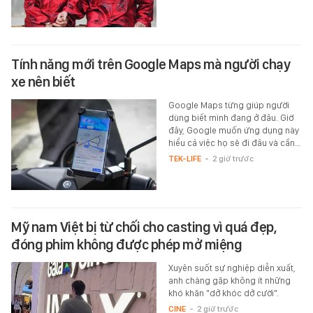
Tính năng mới trên Google Maps mà người chạy
xe nên biết
Google Maps từng giúp người
dùng biết mình đang ở đâu. Giờ
đây, Google muốn ứng dụng này
hiểu cả việc họ sẽ đi đâu và cần…
TEK-LIFE
-
2 giờ trước
Mỹ nam Việt bị từ chối cho casting vì quá đẹp,
đóng phim không được phép mở miệng
Xuyên suốt sự nghiệp diễn xuất,
anh chàng gặp không ít những
khó khăn "dở khóc dở cười".
CINE
-
2 giờ trước