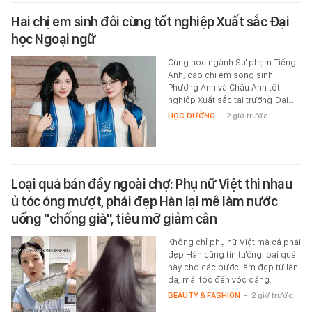
Hai chị em sinh đôi cùng tốt nghiệp Xuất sắc Đại
học Ngoại ngữ
Cùng học ngành Sư phạm Tiếng
Anh, cặp chị em song sinh
Phương Anh và Châu Anh tốt
nghiệp Xuất sắc tại trường Đại…
HỌC ĐƯỜNG
-
2 giờ trước
Loại quả bán đầy ngoài chợ: Phụ nữ Việt thi nhau
ủ tóc óng mượt, phái đẹp Hàn lại mê làm nước
uống "chống già", tiêu mỡ giảm cân
Không chỉ phụ nữ Việt mà cả phái
đẹp Hàn cũng tin tưởng loại quả
này cho các bước làm đẹp từ làn
da, mái tóc đến vóc dáng.
BEAUTY & FASHION
-
2 giờ trước