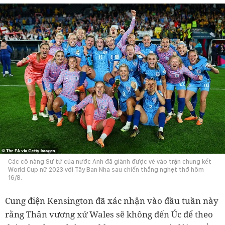
Các cô nàng Sư tử của nước Anh đã giành được vé vào trận chung kết
World Cup nữ 2023 với Tây Ban Nha sau chiến thắng nghẹt thở hôm
16/8.
Cung điện Kensington đã xác nhận vào đầu tuần này
rằng Thân vương xứ Wales sẽ không đến Úc để theo