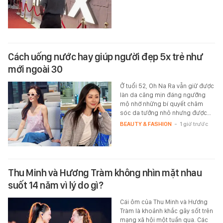
Cách uống nước hay giúp người đẹp 5x trẻ như
mới ngoài 30
Ở tuổi 52, Oh Na Ra vẫn giữ được
làn da căng mịn đáng ngưỡng
mộ nhờ những bí quyết chăm
sóc da tưởng nhỏ nhưng được…
BEAUTY & FASHION
-
1 giờ trước
Thu Minh và Hương Tràm không nhìn mặt nhau
suốt 14 năm vì lý do gì?
Cái ôm của Thu Minh và Hương
Tràm là khoảnh khắc gây sốt trên
mạng xã hội một tuần qua. Các