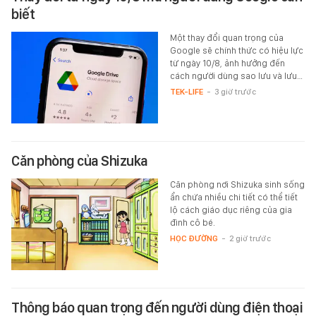
biết
Một thay đổi quan trọng của
Google sẽ chính thức có hiệu lực
từ ngày 10/8, ảnh hưởng đến
cách người dùng sao lưu và lưu…
TEK-LIFE
-
3 giờ trước
Căn phòng của Shizuka
Căn phòng nơi Shizuka sinh sống
ẩn chứa nhiều chi tiết có thể tiết
lộ cách giáo dục riêng của gia
đình cô bé.
HỌC ĐƯỜNG
-
2 giờ trước
Thông báo quan trọng đến người dùng điện thoại