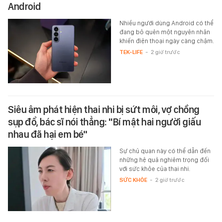
Android
Nhiều người dùng Android có thể
đang bỏ quên một nguyên nhân
khiến điện thoại ngày càng chậm.
TEK-LIFE
-
2 giờ trước
Siêu âm phát hiện thai nhi bị sứt môi, vợ chồng
sụp đổ, bác sĩ nói thẳng: "Bí mật hai người giấu
nhau đã hại em bé"
Sự chủ quan này có thể dẫn đến
những hệ quả nghiêm trọng đối
với sức khỏe của thai nhi.
SỨC KHỎE
-
2 giờ trước