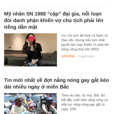
Mỹ nhân SN 1988 “cặp” đại gia, nổi loạn
đòi danh phận khiến vợ chủ tịch phải lên
tiếng dằn mặt
Vợ chủ tịch đã thuê cả thám tử
theo dõi, nhưng tiểu tam nhất
quyết làm loạn khiến cô phải lên
tiếng công khai trên MXH.
ĐỜI SỐNG
-
6 giờ trước
Tin mới nhất về đợt nắng nóng gay gắt kéo
dài nhiều ngày ở miền Bắc
Theo dự báo, từ mai, Bắc Bộ
bắt đầu xuất hiện nắng nóng và
tiếp tục nắng nóng gay gắt từ
ngày 10/8.