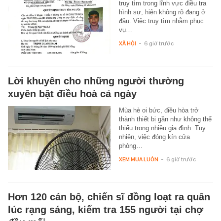
truy tìm trong lĩnh vực điều tra
hình sự, hiện không rõ đang ở
đâu. Việc truy tìm nhằm phục
vụ…
XÃ HỘI
-
6 giờ trước
Lời khuyên cho những người thường
xuyên bật điều hoà cả ngày
Mùa hè oi bức, điều hòa trở
thành thiết bị gần như không thể
thiếu trong nhiều gia đình. Tuy
nhiên, việc đóng kín cửa
phòng…
XEM MUA LUÔN
-
6 giờ trước
Hơn 120 cán bộ, chiến sĩ đồng loạt ra quân
lúc rạng sáng, kiểm tra 155 người tại chợ