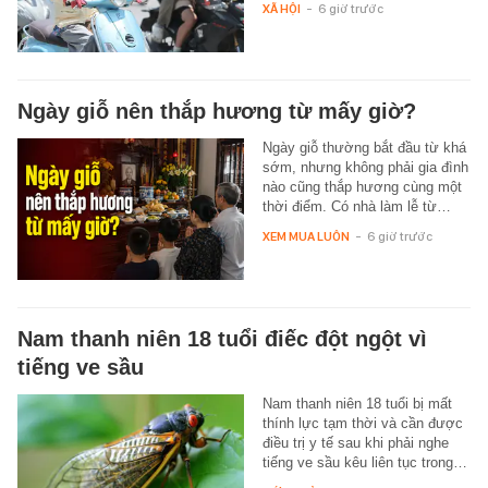
XÃ HỘI
-
6 giờ trước
Ngày giỗ nên thắp hương từ mấy giờ?
Ngày giỗ thường bắt đầu từ khá
sớm, nhưng không phải gia đình
nào cũng thắp hương cùng một
thời điểm. Có nhà làm lễ từ…
XEM MUA LUÔN
-
6 giờ trước
Nam thanh niên 18 tuổi điếc đột ngột vì
tiếng ve sầu
Nam thanh niên 18 tuổi bị mất
thính lực tạm thời và cần được
điều trị y tế sau khi phải nghe
tiếng ve sầu kêu liên tục trong…