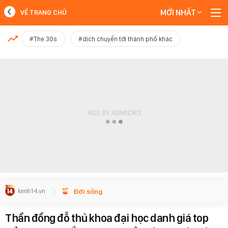
MỚI NHẤT
VỀ TRANG CHỦ
MỚI NHẤT
#The 30s
#dịch chuyển tới thành phố khác
Xem thêm
Đời sống
Thần đồng đỗ thủ khoa đại học danh giá top