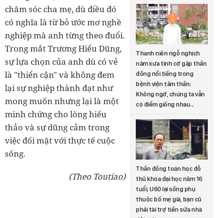
chăm sóc cha mẹ, dù điều đó
có nghĩa là từ bỏ ước mơ nghề
nghiệp mà anh từng theo đuổi.
Trong mắt Trương Hiểu Dũng,
Thanh niên ngỗ nghịch
sự lựa chọn của anh dù có vẻ
năm xưa tình cờ gặp thần
là "thiển cận" và không đem
đồng nổi tiếng trong
bệnh viện tâm thần:
lại sự nghiệp thành đạt như
Không ngờ, chúng ta vẫn
mong muốn nhưng lại là một
có điểm giống nhau...
minh chứng cho lòng hiếu
thảo và sự dũng cảm trong
việc đối mặt với thực tế cuộc
sống.
Thần đồng toán học đỗ
(Theo Toutiao)
thủ khoa đại học năm 16
tuổi, U60 lại sống phụ
thuộc bố mẹ già, bạn cũ
phải tài trợ tiền sửa nhà