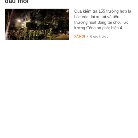
đầu mối
Qua kiểm tra 155 trường hợp là
bốc vác, lái xe tải và tiểu
thương hoạt động tại chợ, lực
lượng Công an phát hiện 4…
XÃ HỘI
-
6 giờ trước
Bố của Messi qua đời ở tuổi 68: Người thợ
thép đã dạy con trai thành huyền thoại như
thế nào?
Từ một gia đình lao động ở
Rosario, Jorge Messi đã cùng
con trai đi qua những năm tháng
khó khăn nhất để rồi chứng
kiến…
HỌC ĐƯỜNG
-
6 giờ trước