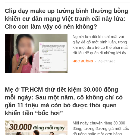
Clip dạy make up tưởng bình thường bỗng
khiến cư dân mạng Việt tranh cãi nảy lửa:
Cho con làm vậy có nên không?
Người lớn đôi khi chỉ mất vài
giây để gõ một bình luận, trong
khi một đứa trẻ có thể phải mất
rất lâu để quên đi những lời ấy.
HỌC ĐƯỜNG
-
7 giờ trước
Mẹ ở TP.HCM thử tiết kiệm 30.000 đồng
mỗi ngày: Sau một năm, cô không chỉ có
gần 11 triệu mà còn bỏ được thói quen
khiến tiền “bốc hơi”
Mỗi ngày chuyển riêng 30.000
đồng, tương đương giá một cốc
đồ uống hoặc một đơn hàng