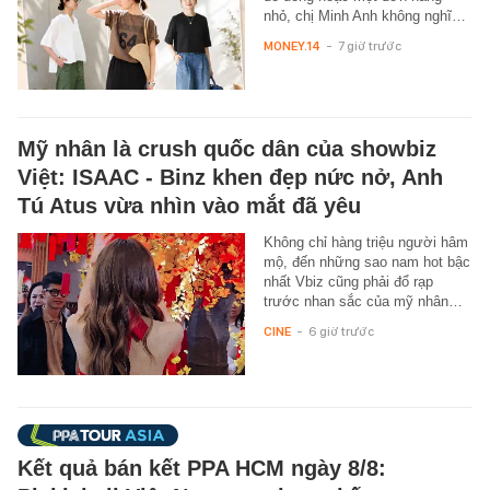
nhỏ, chị Minh Anh không nghĩ…
MONEY.14
-
7 giờ trước
Mỹ nhân là crush quốc dân của showbiz
Việt: ISAAC - Binz khen đẹp nức nở, Anh
Tú Atus vừa nhìn vào mắt đã yêu
Không chỉ hàng triệu người hâm
mộ, đến những sao nam hot bậc
nhất Vbiz cũng phải đổ rạp
trước nhan sắc của mỹ nhân…
CINE
-
6 giờ trước
Kết quả bán kết PPA HCM ngày 8/8: