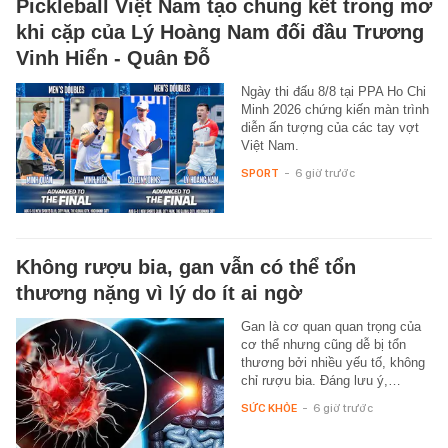
Pickleball Việt Nam tạo chung kết trong mơ
khi cặp của Lý Hoàng Nam đối đầu Trương
Vinh Hiển - Quân Đỗ
Ngày thi đấu 8/8 tại PPA Ho Chi
Minh 2026 chứng kiến màn trình
diễn ấn tượng của các tay vợt
Việt Nam.
SPORT
-
6 giờ trước
Không rượu bia, gan vẫn có thể tổn
thương nặng vì lý do ít ai ngờ
Gan là cơ quan quan trọng của
cơ thể nhưng cũng dễ bị tổn
thương bởi nhiều yếu tố, không
chỉ rượu bia. Đáng lưu ý,…
SỨC KHỎE
-
6 giờ trước