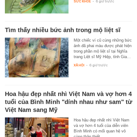
SỨC KHỎE
-
6 giờ trước
Tìm thấy nhiều bức ảnh trong mộ liệt sĩ
Một chiếc ví cũ cùng những bức
ảnh đã phai màu được phát hiện
trong phần mộ liệt sĩ tại Nghĩa
trang Liệt sĩ Mỹ Hiệp, tỉnh Gia…
XÃ HỘI
-
6 giờ trước
Hoa hậu đẹp nhất nhì Việt Nam và vợ hơn 4
tuổi của Bình Minh "dính nhau như sam" từ
Việt Nam sang Mỹ
Hoa hậu đẹp nhất nhì Việt Nam
và vợ hơn 4 tuổi của diễn viên
Bình Minh có mối quan hệ vô
cùng thân thiết.