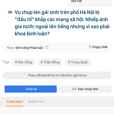
dột nát
Vụ chụp lén gái xinh trên phố Hà Nội bị
"đấu tố" khắp các mạng xã hội: Nhiếp ảnh
gia nước ngoài lên tiếng nhưng vì sao phải
khoá bình luận?
Copy link
Theo
Đời sống Pháp luật
Tags
Đời Sống
Thần Đồng
Trung Quốc
Theo dõi Kenh14.vn trên
Chia sẻ
Sao chép link
CÙNG MỤC
ĐANG HOT