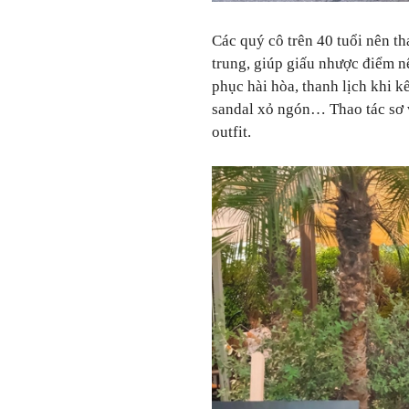
Các quý cô trên 40 tuổi nên t
trung, giúp giấu nhược điểm n
phục hài hòa, thanh lịch khi 
sandal xỏ ngón… Thao tác sơ 
outfit.