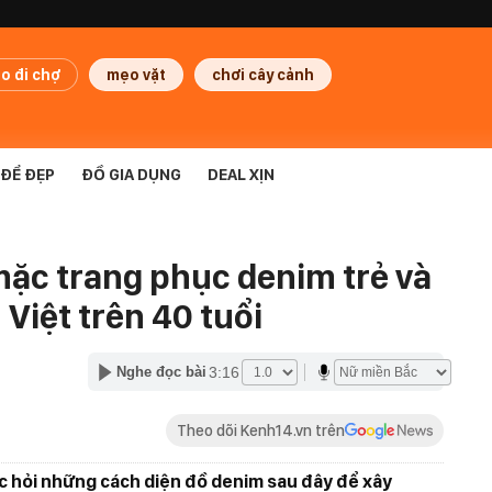
o đi chợ
mẹo vặt
chơi cây cảnh
ĐỂ ĐẸP
ĐỒ GIA DỤNG
DEAL XỊN
ặc trang phục denim trẻ và
Việt trên 40 tuổi
3:16
Nghe đọc bài
Theo dõi Kenh14.vn trên
c hỏi những cách diện đồ denim sau đây để xây