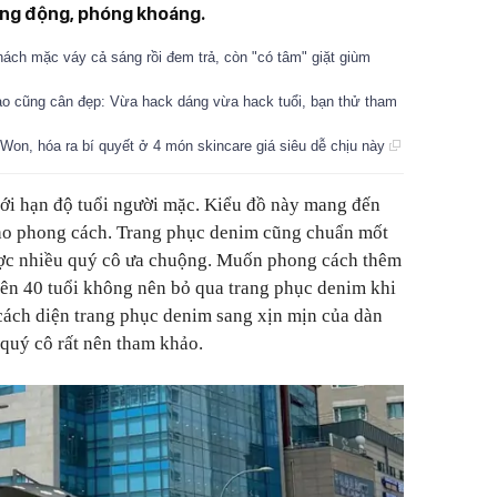
ng động, phóng khoáng.
ách mặc váy cả sáng rồi đem trả, còn "có tâm" giặt giùm
nào cũng cân đẹp: Vừa hack dáng vừa hack tuổi, bạn thử tham
on, hóa ra bí quyết ở 4 món skincare giá siêu dễ chịu này
ới hạn độ tuổi người mặc. Kiểu đồ này mang đến
cho phong cách. Trang phục denim cũng chuẩn mốt
ược nhiều quý cô ưa chuộng. Muốn phong cách thêm
trên 40 tuổi không nên bỏ qua trang phục denim khi
 cách diện trang phục denim sang xịn mịn của dàn
 quý cô rất nên tham khảo.