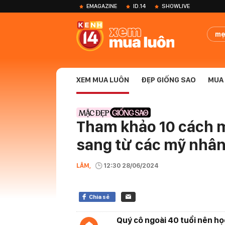
EMAGAZINE
ID.14
SHOWLIVE
mẹ
XEM MUA LUÔN
ĐẸP GIỐNG SAO
MUA 
Tham khảo 10 cách m
sang từ các mỹ nhân 
LÂM,
12:30 28/06/2024
Chia sẻ
Quý cô ngoài 40 tuổi nên họ