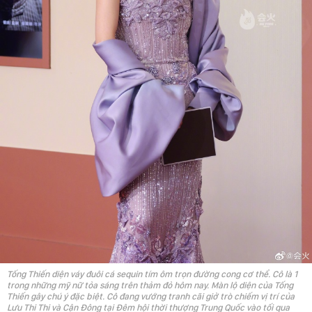
Tống Thiến diện váy đuôi cá sequin tím ôm trọn đường cong cơ thể. Cô là 1
trong những mỹ nữ tỏa sáng trên thảm đỏ hôm nay. Màn lộ diện của Tống
Thiến gây chú ý đặc biệt. Cô đang vướng tranh cãi giở trò chiếm vị trí của
Lưu Thi Thi và Cận Đông tại Đêm hội thời thượng Trung Quốc vào tối qua