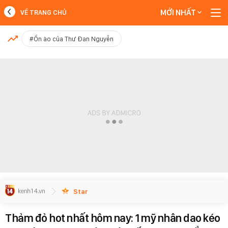
MỚI NHẤT
VỀ TRANG CHỦ
MỚI NHẤT
#Ồn ào của Thư Đan Nguyễn
Xem thêm
Star
Thảm đỏ hot nhất hôm nay: 1 mỹ nhân dao kéo