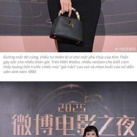
Gương mặt đơ cứng, thiếu tự nhiên bị ví như mặt phù thủy của Kim Thần
gây sốc cho nhiều khán giả. Trên MXH Weibo, nhiều netizen cho biết cảm
thấy hoảng hồn trước chiếc mũi "giả trân" cao vút và nhọn hoắt của nữ diễn
viên sinh năm 1990