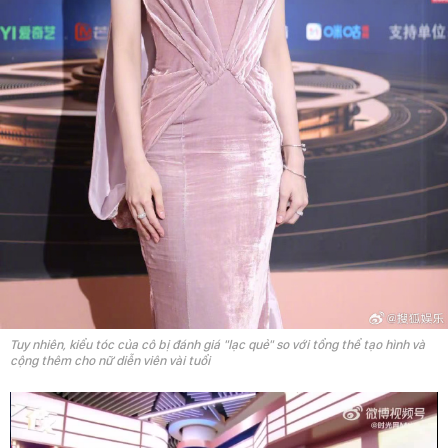
Tuy nhiên, kiểu tóc của cô bị đánh giá "lạc quẻ" so với tổng thể tạo hình và
cộng thêm cho nữ diễn viên vài tuổi