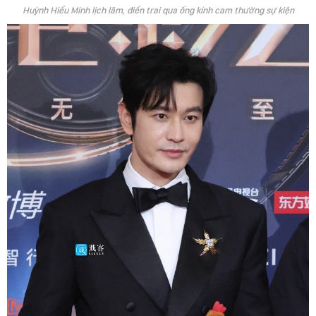
Huỳnh Hiểu Minh lịch lãm, điển trai qua ống kính cam thường sự kiện