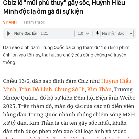
Cbiz lộ "mũi phù thủy" gây sốc, Huỳnh Hiểu
Minh độc lạ ôm gà đi sự kiện
VY ANH
1 năm trước
Nghe đọc bài
1:21
Dàn sao đình đám Trung Quốc đã cùng tham dự 1 sự kiện phim
ảnh lớn vào tối nay, thu hút sự chú ý của công chúng và truyền
thông.
Chiều 13/6, dàn sao đình đám Cbiz như
Huỳnh Hiểu
Minh
,
Trần Đô Linh
,
Chung Sở Hi
,
Kim Thần
, Trương
Nhược Quân... đổ bộ sự kiện Đêm hội Điện ảnh Weibo
2025. Trên thảm đỏ, màn đọ sắc của các nữ diễn viên
hàng đầu Trung Quốc nhanh chóng chiếm sóng MXH
xứ tỷ dân. Kim Thần là cái tên gây sốc nhất, khiến
dân tình được phen xôn xao khi loạt ảnh và video