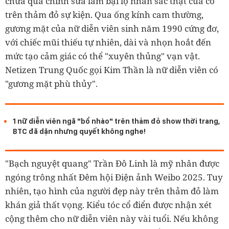
chưa qua chỉnh sửa làm bại lộ nhan sắc thật của cô
trên thảm đỏ sự kiện. Qua ống kính cam thường,
gương mặt của nữ diễn viên sinh năm 1990 cứng đơ,
với chiếc mũi thiếu tự nhiên, dài và nhọn hoắt đến
mức tạo cảm giác có thể "xuyên thủng" vạn vật.
Netizen Trung Quốc gọi Kim Thần là nữ diễn viên có
"gương mặt phù thủy".
1 nữ diễn viên ngã "bổ nhào" trên thảm đỏ show thời trang,
BTC đã dặn nhưng quyết không nghe!
"Bạch nguyệt quang" Trần Đô Linh là mỹ nhân được
ngóng trông nhất Đêm hội Điện ảnh Weibo 2025. Tuy
nhiên, tạo hình của người đẹp này trên thảm đỏ làm
khán giả thất vọng. Kiểu tóc cổ điển được nhận xét
cộng thêm cho nữ diễn viên này vài tuổi. Nếu không