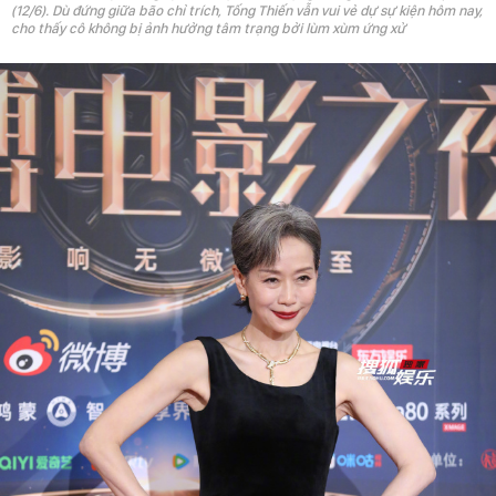
(12/6). Dù đứng giữa bão chỉ trích, Tống Thiến vẫn vui vẻ dự sự kiện hôm nay,
cho thấy cô không bị ảnh hưởng tâm trạng bởi lùm xùm ứng xử