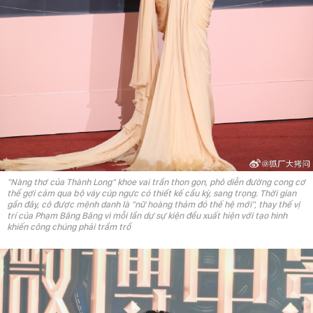
"Nàng thơ của Thành Long" khoe vai trần thon gọn, phô diễn đường cong cơ
thể gợi cảm qua bộ váy cúp ngực có thiết kế cầu kỳ, sang trọng. Thời gian
gần đây, cô được mệnh danh là "nữ hoàng thảm đỏ thế hệ mới", thay thế vị
trí của Phạm Băng Băng vì mỗi lần dự sự kiện đều xuất hiện với tạo hình
khiến công chúng phải trầm trồ