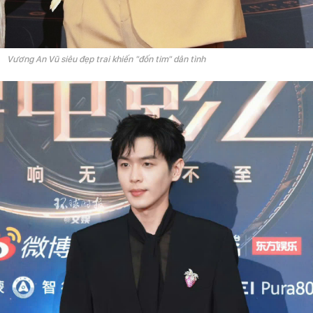
Vương An Vũ siêu đẹp trai khiến "đốn tim" dân tình