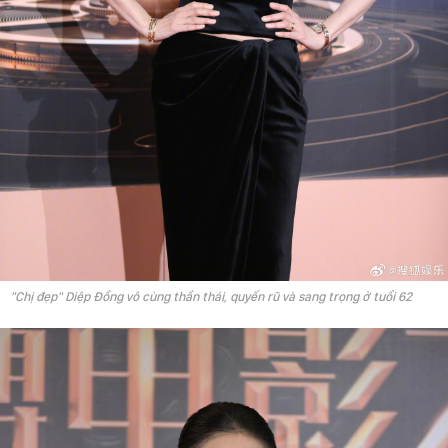
"Chị đẹp" Diệp Đồng vô cùng thần thái, quyến rũ và sang trọng ở tuổi 62