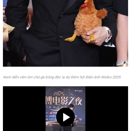
Nam diễn viên ôm chú gà bông độc lạ dự Đêm hội Điện ảnh Weibo 2025