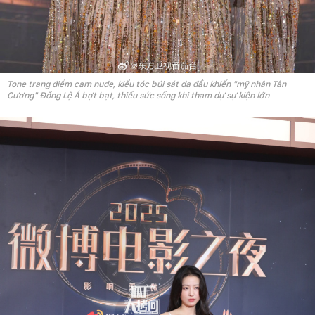
Tone trang điểm cam nude, kiểu tóc búi sát da đầu khiến "mỹ nhân Tân
Cương" Đồng Lệ Á bợt bạt, thiếu sức sống khi tham dự sự kiện lớn