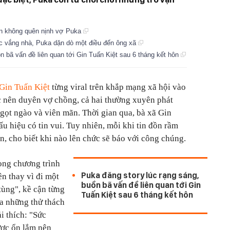
vẫn không quên nịnh vợ Puka
tục vắng nhà, Puka dặn dò một điều đến ông xã
n bã vấn đề liên quan tới Gin Tuấn Kiệt sau 6 tháng kết hôn
Gin Tuấn Kiệt
từng viral trên khắp mạng xã hội vào
c nên duyên vợ chồng, cả hai thường xuyên phát
gọt ngào và viên mãn. Thời gian qua, bà xã Gin
ấu hiệu có tin vui. Tuy nhiên, mỗi khi tin đồn rầm
n, cho biết khi nào lên chức sẽ báo với công chúng.
ong chương trình
Puka đăng story lúc rạng sáng,
ên thay vì đi một
buồn bã vấn đề liên quan tới Gin
tùng", kề cận từng
Tuấn Kiệt sau 6 tháng kết hôn
ia những thử thách
i thích: "Sức
ược ổn lắm nên