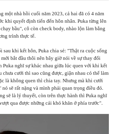
g một nhà hồi cuối năm 2023, cả hai đã có 4 năm
c khi quyết định tiến đến hôn nhân. Puka từng lên
 chạy bầu", cô còn check body, nhào lộn làm bằng
ng trình thực tế.
 sau khi kết hôn, Puka chia sẻ: "Thật ra cuộc sống
mới bắt đầu thôi nên bây giờ nói về sự thay đổi
n Puka nghĩ sự khác nhau giữa lúc quen với khi kết
u chưa cưới thì sao cũng được, giận nhau có thể làm
ặc là không quen thì chia tay. Nhưng mà khi cưới
m' nó sẽ rất nặng và mình phải quan trọng điều đó.
 sẽ là lý thuyết, còn trên thực hành thì Puka nghĩ
 vượt qua được những cái khó khăn ở phía trước".