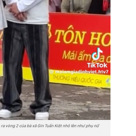
 ra vòng 2 của bà xã Gin Tuấn Kiệt nhô lên như phụ nữ