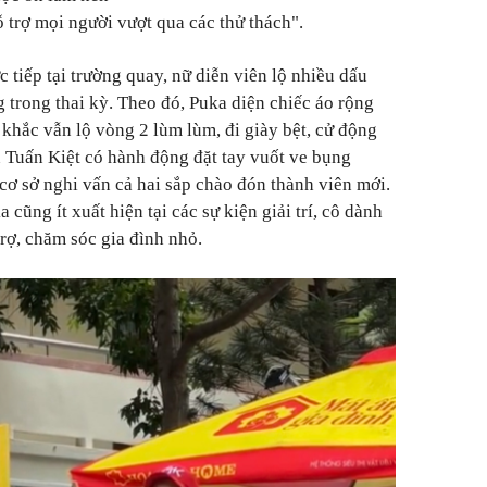
 trợ mọi người vượt qua các thử thách".
c tiếp tại trường quay, nữ diễn viên lộ nhiều dấu
 trong thai kỳ. Theo đó, Puka diện chiếc áo rộng
khắc vẫn lộ vòng 2 lùm lùm, đi giày bệt, cử động
n Tuấn Kiệt có hành động đặt tay vuốt ve bụng
ơ sở nghi vấn cả hai sắp chào đón thành viên mới.
cũng ít xuất hiện tại các sự kiện giải trí, cô dành
trợ, chăm sóc gia đình nhỏ.