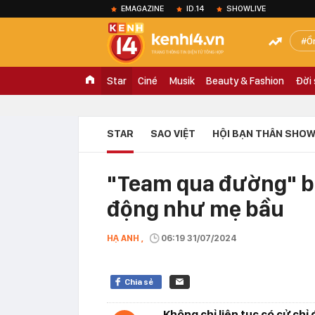
EMAGAZINE
ID.14
SHOWLIVE
Ồ
Star
Ciné
Musik
Beauty & Fashion
Đời
STAR
SAO VIỆT
HỘI BẠN THÂN SHOW
"Team qua đường" b
động như mẹ bầu
HẠ ANH ,
06:19 31/07/2024
Chia sẻ
Không chỉ liên tục có cử chỉ