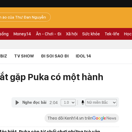
n ào của Thư Đan Nguyễn
 sống
Money.14
Ăn - Chơi - Đi
Xã hội
Sức khỏe
Tek-life
Học
BIZ
TV SHOW
ĐI SOI SAO ĐI
IDOL 14
ắt gặp Puka có một hành
2:04
Nghe đọc bài
Theo dõi Kenh14.vn trên
 đặc biệt, Puka còn từ chối chơi những trò vận