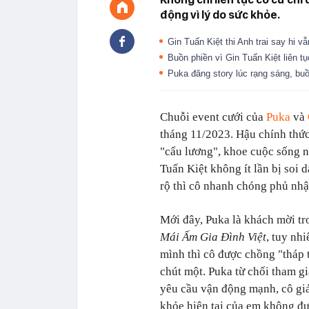
động vì lý do sức khỏe.
Gin Tuấn Kiệt thi Anh trai say hi 
Buồn phiền vì Gin Tuấn Kiệt liên 
Puka đăng story lúc rạng sáng, buồ
Chuỗi event cưới của
Puka
và
tháng 11/2023. Hậu chính thứ
"cẩu lương", khoe cuộc sống n
Tuấn Kiệt không ít lần bị soi d
rộ thì cô nhanh chóng phủ nhậ
Mới đây, Puka là khách mời tr
Mái Ấm Gia Đình Việt
, tuy nhi
mình thì cô được chồng "tháp 
chút một. Puka từ chối tham g
yêu cầu vận động mạnh, cô giả
khỏe hiện tại của em không đ