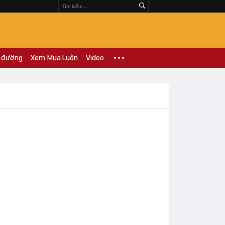
 đường
Xem Mua Luôn
Video