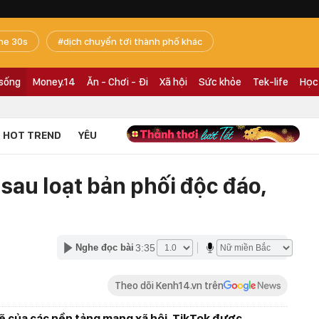
he 30s
dịch chuyển tới thành phố khác
 sống
Money.14
Ăn - Chơi - Đi
Xã hội
Sức khỏe
Tek-life
Học
HOT TREND
YÊU
sau loạt bản phối độc đáo,
3:35
Nghe đọc bài
Theo dõi Kenh14.vn trên
ẽ của các nền tảng mạng xã hội, TikTok được