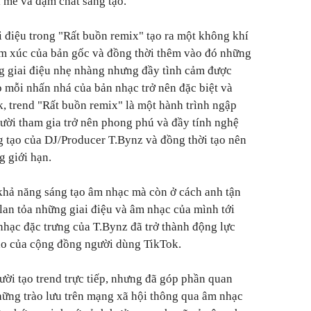
 mẻ và đậm chất sáng tạo.
i điệu trong "Rất buồn remix" tạo ra một không khí
cảm xúc của bản gốc và đồng thời thêm vào đó những
g giai điệu nhẹ nhàng nhưng đầy tình cảm được
 mỗi nhấn nhá của bản nhạc trở nên đặc biệt và
k, trend "Rất buồn remix" là một hành trình ngập
ười tham gia trở nên phong phú và đầy tính nghệ
ng tạo của DJ/Producer T.Bynz và đồng thời tạo nên
 giới hạn.
khả năng sáng tạo âm nhạc mà còn ở cách anh tận
an tỏa những giai điệu và âm nhạc của mình tới
nhạc đặc trưng của T.Bynz đã trở thành động lực
tạo của cộng đồng người dùng TikTok.
ời tạo trend trực tiếp, nhưng đã góp phần quan
những trào lưu trên mạng xã hội thông qua âm nhạc