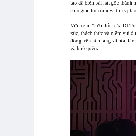
tạo đã biến bài hát gốc thành 
cảm giác lôi cuốn và thú vị kh
Với trend "Lừa dối" của DJ/Pr
xúc, thách thức và niềm vui đ
động trên nền tảng xã hội, làm
và khó quên.