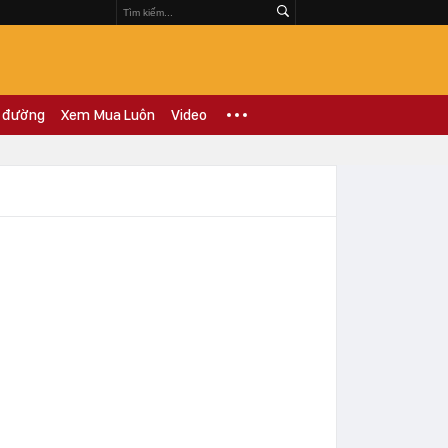
 đường
Xem Mua Luôn
Video