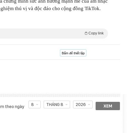
nữa chứng minh sức ảnh hưởng mạnh mẽ của âm nhạc
 nghiệm thú vị và độc đáo cho cộng đồng TikTok.
Copy link
Bấm để thiết lập
8
THÁNG 8
2026
XEM
m theo ngày