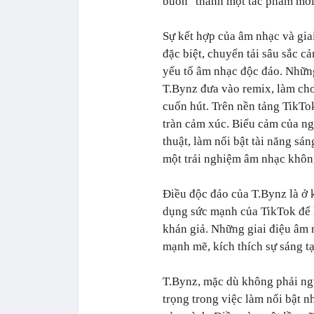
buồn" thành một tác phẩm mới
Sự kết hợp của âm nhạc và gia
đặc biệt, chuyển tải sâu sắc 
yếu tố âm nhạc độc đáo. Nhữn
T.Bynz đưa vào remix, làm cho
cuốn hút. Trên nền tảng TikTo
tràn cảm xúc. Biểu cảm của ng
thuật, làm nổi bật tài năng sá
một trải nghiệm âm nhạc không
Điều độc đáo của T.Bynz là ở 
dụng sức mạnh của TikTok để l
khán giả. Những giai điệu âm 
mạnh mẽ, kích thích sự sáng 
T.Bynz, mặc dù không phải ngư
trọng trong việc làm nổi bật 