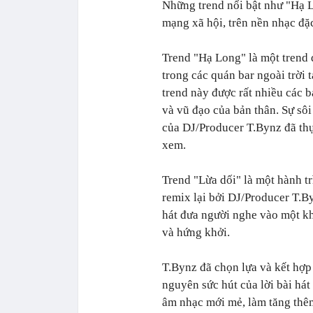
Những trend nổi bật như "Hạ L
mạng xã hội, trên nền nhạc đặ
Trend "Hạ Long" là một trend 
trong các quán bar ngoài trời 
trend này được rất nhiều các bạ
và vũ đạo của bản thân. Sự sô
của DJ/Producer T.Bynz đã thự
xem.
Trend "Lừa dối" là một hành tr
remix lại bởi DJ/Producer T.B
hát đưa người nghe vào một kh
và hứng khởi.
T.Bynz đã chọn lựa và kết hợp 
nguyên sức hút của lời bài há
âm nhạc mới mẻ, làm tăng thê