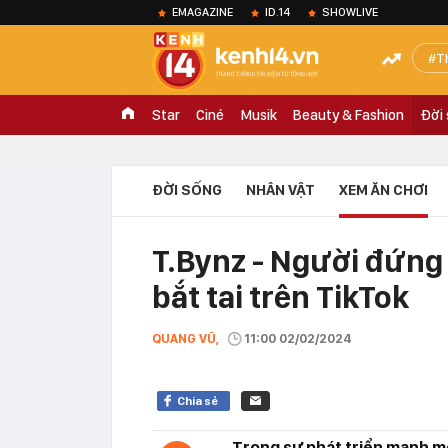
EMAGAZINE
ID.14
SHOWLIVE
T
Star
Ciné
Musik
Beauty & Fashion
Đời
ĐỜI SỐNG
NHÂN VẬT
XEM ĂN CHƠI
T.Bynz - Người đứng 
bắt tai trên TikTok
QUANG VŨ,
11:00 02/02/2024
Chia sẻ
Trong sự phát triển mạnh m