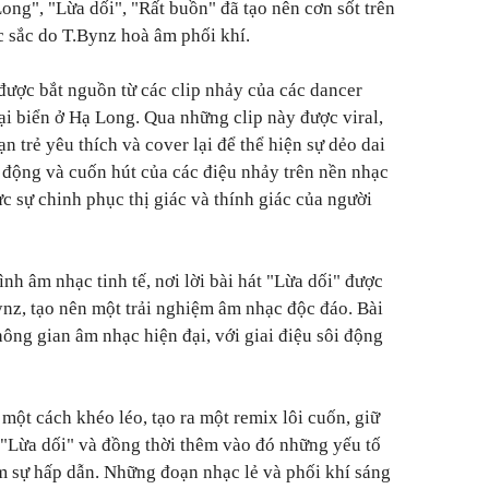
ong", "Lừa dối", "Rất buồn" đã tạo nên cơn sốt trên
c sắc do T.Bynz hoà âm phối khí.
được bắt nguồn từ các clip nhảy của các dancer
tại biển ở Hạ Long. Qua những clip này được viral,
n trẻ yêu thích và cover lại để thể hiện sự dẻo dai
i động và cuốn hút của các điệu nhảy trên nền nhạc
c sự chinh phục thị giác và thính giác của người
ình âm nhạc tinh tế, nơi lời bài hát "Lừa dối" được
ynz, tạo nên một trải nghiệm âm nhạc độc đáo. Bài
ông gian âm nhạc hiện đại, với giai điệu sôi động
một cách khéo léo, tạo ra một remix lôi cuốn, giữ
t "Lừa dối" và đồng thời thêm vào đó những yếu tố
m sự hấp dẫn. Những đoạn nhạc lẻ và phối khí sáng