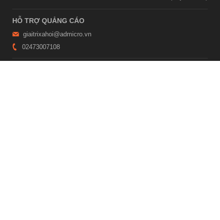
HỖ TRỢ QUẢNG CÁO
giaitrixahoi@admicro.vn
02473007108
TRỤ SỞ HÀ NỘI
Tầng 21, Tòa nhà Center Building, Hapulico Complex, Số 01, phố
Nguyễn Huy Tưởng, phường Thanh Xuân, thành phố Hà Nội
TRỤ SỞ TP.HỒ CHÍ MINH
Tầng 4, Tòa nhà 123, số 127 Võ Văn Tần, Phường Xuân Hòa, TPHCM
Giấy phép thiết lập trang thông tin điện tử tổng hợp trên mạng số
2215/GP-TTĐT do Sở Thông tin và Truyền thông Hà Nội cấp ngày 10
tháng 4 năm 2019
© Copyright 2007 - 2026 – Công ty Cổ phần VCCorp