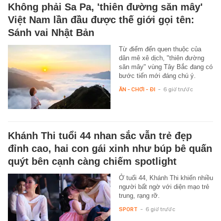
Không phải Sa Pa, 'thiên đường săn mây'
Việt Nam lần đầu được thế giới gọi tên:
Sánh vai Nhật Bản
Từ điểm đến quen thuộc của
dân mê xê dịch, "thiên đường
săn mây" vùng Tây Bắc đang có
bước tiến mới đáng chú ý.
ĂN - CHƠI - ĐI
-
6 giờ trước
Khánh Thi tuổi 44 nhan sắc vẫn trẻ đẹp
đỉnh cao, hai con gái xinh như búp bê quấn
quýt bên cạnh càng chiếm spotlight
Ở tuổi 44, Khánh Thi khiến nhiều
người bất ngờ với diện mạo trẻ
trung, rạng rỡ.
SPORT
-
6 giờ trước