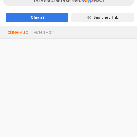
Theo dõi Kenh14.vn trên
Chia sẻ
Sao chép link
CÙNG MỤC
ĐANG HOT