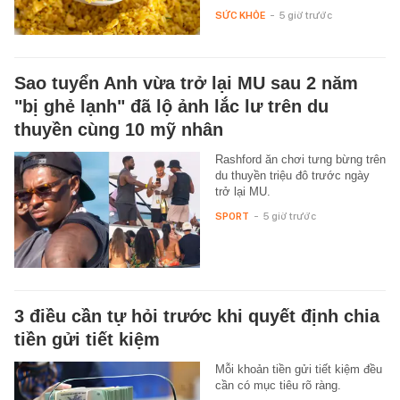
SỨC KHỎE
-
5 giờ trước
Sao tuyển Anh vừa trở lại MU sau 2 năm
"bị ghẻ lạnh" đã lộ ảnh lắc lư trên du
thuyền cùng 10 mỹ nhân
Rashford ăn chơi tưng bừng trên
du thuyền triệu đô trước ngày
trở lại MU.
SPORT
-
5 giờ trước
3 điều cần tự hỏi trước khi quyết định chia
tiền gửi tiết kiệm
Mỗi khoản tiền gửi tiết kiệm đều
cần có mục tiêu rõ ràng.