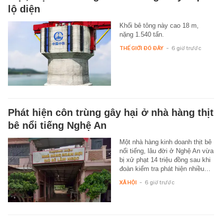
lộ diện
Khối bê tông này cao 18 m,
nặng 1.540 tấn.
THẾ GIỚI ĐÓ ĐÂY
-
6 giờ trước
Phát hiện côn trùng gây hại ở nhà hàng thịt
bê nổi tiếng Nghệ An
Một nhà hàng kinh doanh thịt bê
nổi tiếng, lâu đời ở Nghệ An vừa
bị xử phạt 14 triệu đồng sau khi
đoàn kiểm tra phát hiện nhiều…
XÃ HỘI
-
6 giờ trước