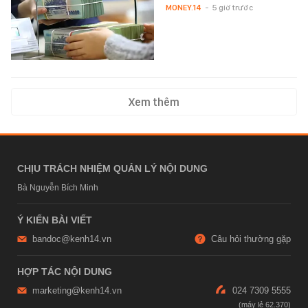
MONEY.14
-
5 giờ trước
Xem thêm
CHỊU TRÁCH NHIỆM QUẢN LÝ NỘI DUNG
Bà Nguyễn Bích Minh
Ý KIẾN BÀI VIẾT
bandoc@kenh14.vn
Câu hỏi thường gặp
HỢP TÁC NỘI DUNG
marketing@kenh14.vn
024 7309 5555