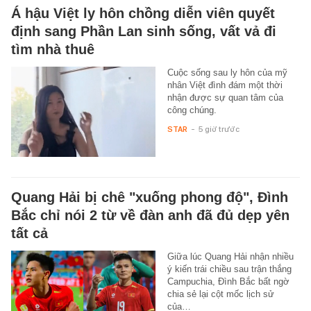
Á hậu Việt ly hôn chồng diễn viên quyết
định sang Phần Lan sinh sống, vất vả đi
tìm nhà thuê
Cuộc sống sau ly hôn của mỹ
nhân Việt đình đám một thời
nhận được sự quan tâm của
công chúng.
STAR
-
5 giờ trước
Quang Hải bị chê "xuống phong độ", Đình
Bắc chỉ nói 2 từ về đàn anh đã đủ dẹp yên
tất cả
Giữa lúc Quang Hải nhận nhiều
ý kiến trái chiều sau trận thắng
Campuchia, Đình Bắc bất ngờ
chia sẻ lại cột mốc lịch sử
của…