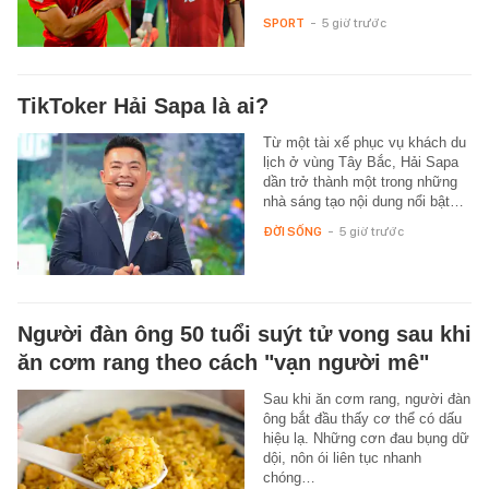
SPORT
-
5 giờ trước
TikToker Hải Sapa là ai?
Từ một tài xế phục vụ khách du
lịch ở vùng Tây Bắc, Hải Sapa
dần trở thành một trong những
nhà sáng tạo nội dung nổi bật…
ĐỜI SỐNG
-
5 giờ trước
Người đàn ông 50 tuổi suýt tử vong sau khi
ăn cơm rang theo cách "vạn người mê"
Sau khi ăn cơm rang, người đàn
ông bắt đầu thấy cơ thể có dấu
hiệu lạ. Những cơn đau bụng dữ
dội, nôn ói liên tục nhanh
chóng…