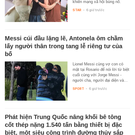
khiến mạng xã hội bùng nổ.
STAR
-
6 giờ trước
Messi cúi đầu lặng lẽ, Antonela ôm chầm
lấy người thân trong tang lễ riêng tư của
bố
Lionel Messi cùng vợ con có
mặt tại Rosario để nói lời từ biệt
cuối cùng với Jorge Messi -
người cha, người đại diện và…
SPORT
-
6 giờ trước
Phát hiện Trung Quốc nâng khối bê tông
cốt thép nặng 1.540 tấn bằng thiết bị đặc
biệt, một siêu công trình đường thủy sắp